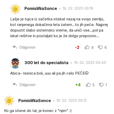
PomisliNaSonce
19. 02. 2025 09.19
Lažje je tujca iz začetka stiskat nazaj na svojo zemljo,
kot ranjenega dokačima leta zatem...to jih peče. Najprej
dopustit slabo sistemsko vreme, da uniči vse...pol pa
iskat rešitve in postaljati ko je že dolgo prepozno...
Odgovori
-2
4
6
300 let do specialista
19. 02. 2025 09.40
Abica- resnica boli, uuu ali pa jih celo PEČE🤭
Odgovori
+4
5
1
PomisliNaSonce
19. 02. 2025 09.12
Ko ga stisne do tal, je konec z "njim" :)