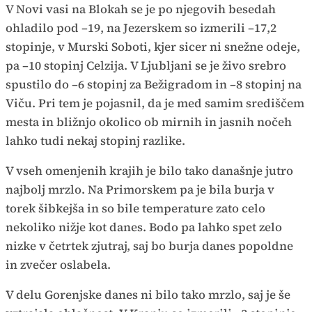
V Novi vasi na Blokah se je po njegovih besedah
ohladilo pod –19, na Jezerskem so izmerili –17,2
stopinje, v Murski Soboti, kjer sicer ni snežne odeje,
pa –10 stopinj Celzija. V Ljubljani se je živo srebro
spustilo do –6 stopinj za Bežigradom in –8 stopinj na
Viču. Pri tem je pojasnil, da je med samim središčem
mesta in bližnjo okolico ob mirnih in jasnih nočeh
lahko tudi nekaj stopinj razlike.
V vseh omenjenih krajih je bilo tako današnje jutro
najbolj mrzlo. Na Primorskem pa je bila burja v
torek šibkejša in so bile temperature zato celo
nekoliko nižje kot danes. Bodo pa lahko spet zelo
nizke v četrtek zjutraj, saj bo burja danes popoldne
in zvečer oslabela.
V delu Gorenjske danes ni bilo tako mrzlo, saj je še