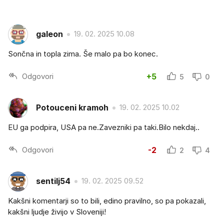
galeon
19. 02. 2025 10.08
Sončna in topla zima. Še malo pa bo konec.
Odgovori
+5
5
0
Potouceni kramoh
19. 02. 2025 10.02
EU ga podpira, USA pa ne.Zavezniki pa taki.Bilo nekdaj..
Odgovori
-2
2
4
sentilj54
19. 02. 2025 09.52
Kakšni komentarji so to bili, edino pravilno, so pa pokazali,
kakšni ljudje živijo v Sloveniji!