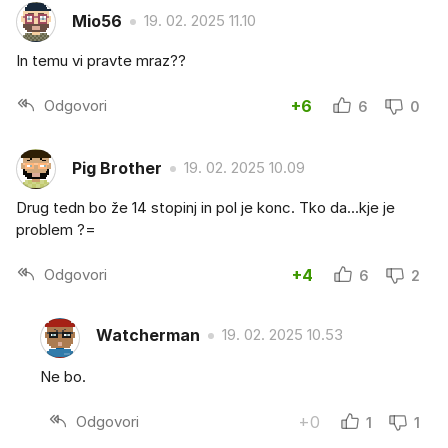
Mio56
19. 02. 2025 11.10
In temu vi pravte mraz??
Odgovori
+6
6
0
Pig Brother
19. 02. 2025 10.09
Drug tedn bo že 14 stopinj in pol je konc. Tko da...kje je
problem ?=
Odgovori
+4
6
2
Watcherman
19. 02. 2025 10.53
Ne bo.
Odgovori
+0
1
1