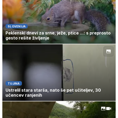
SLOVENIJA
Peklenski dnevi za srne, ježe, ptice ...: s preprosto
gesto rešite življenje
TUJINA
Ustrelil stara starša, nato še pet učiteljev, 30
učencev ranjenih