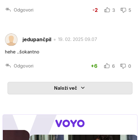
Odgovori
-2
3
5
jedupančpil
19. 02. 2025 09.07
hehe ..šokantno
Odgovori
+6
6
0
Naloži več