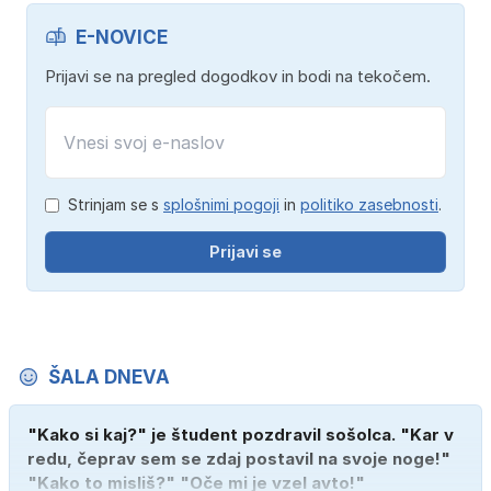
E-NOVICE
Prijavi se na pregled dogodkov in bodi na tekočem.
Strinjam se s
splošnimi pogoji
in
politiko zasebnosti
.
Prijavi se
ŠALA DNEVA
"Kako si kaj?" je študent pozdravil sošolca. "Kar v
redu, čeprav sem se zdaj postavil na svoje noge!"
"Kako to misliš?" "Oče mi je vzel avto!"