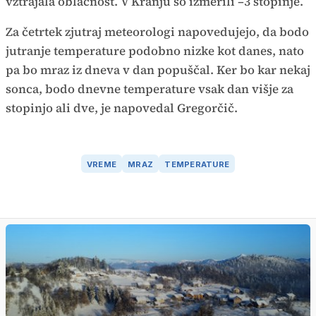
vztrajala oblačnost. V Kranju so izmerili –3 stopinje.
Za četrtek zjutraj meteorologi napovedujejo, da bodo
jutranje temperature podobno nizke kot danes, nato
pa bo mraz iz dneva v dan popuščal. Ker bo kar nekaj
sonca, bodo dnevne temperature vsak dan višje za
stopinjo ali dve, je napovedal Gregorčič.
VREME
MRAZ
TEMPERATURE