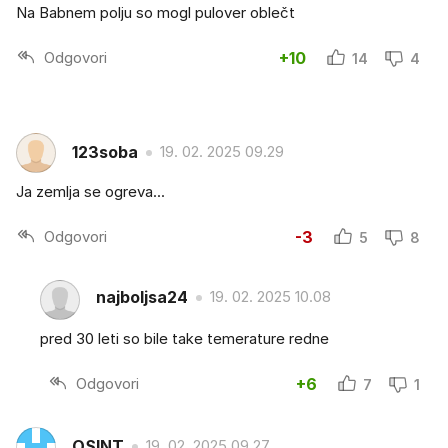
Na Babnem polju so mogl pulover oblečt
Odgovori
+10
14
4
123soba
19. 02. 2025 09.29
Ja zemlja se ogreva...
Odgovori
-3
5
8
najboljsa24
19. 02. 2025 10.08
pred 30 leti so bile take temerature redne
Odgovori
+6
7
1
OSINT
19. 02. 2025 09.27