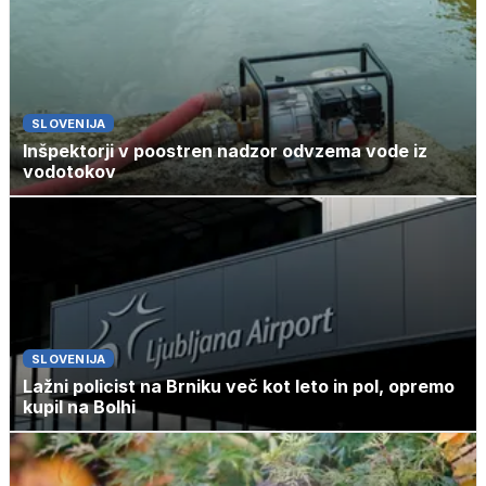
SLOVENIJA
Inšpektorji v poostren nadzor odvzema vode iz
vodotokov
SLOVENIJA
Lažni policist na Brniku več kot leto in pol, opremo
kupil na Bolhi