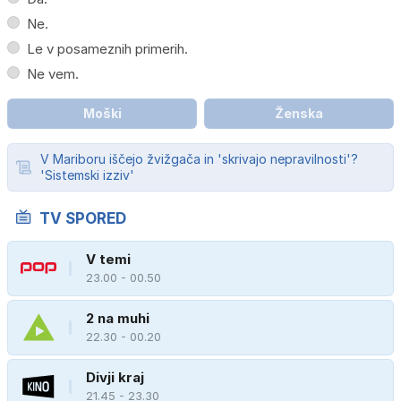
Ne.
Le v posameznih primerih.
Ne vem.
Moški
Ženska
V Mariboru iščejo žvižgača in 'skrivajo nepravilnosti'?
'Sistemski izziv'
TV SPORED
V temi
23.00 - 00.50
2 na muhi
22.30 - 00.20
Divji kraj
21.45 - 23.30