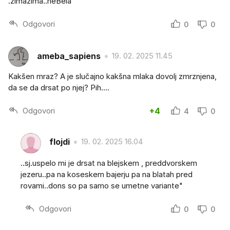
.zimazima..neBela
Odgovori
0
0
ameba_sapiens
19. 02. 2025 11.45
Kakšen mraz? A je slučajno kakšna mlaka dovolj zmrznjena,
da se da drsat po njej? Pih....
Odgovori
+4
4
0
flojdi
19. 02. 2025 16.04
..sj.uspelo mi je drsat na blejskem , preddvorskem
jezeru..pa na koseskem bajerju pa na blatah pred
rovami..dons so pa samo se umetne variante"
Odgovori
0
0