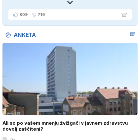
809
716
ANKETA
Ali so po vašem mnenju žvižgači v javnem zdravstvu
dovolj zaščiteni?
Da.