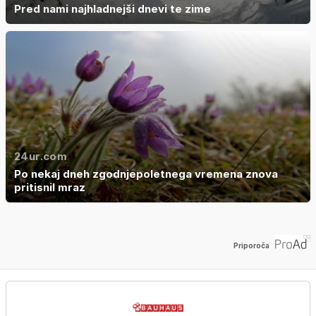
Pred nami najhladnejši dnevi te zime
24ur.com
Po nekaj dneh zgodnjepoletnega vremena znova
pritisnil mraz
Priporoča