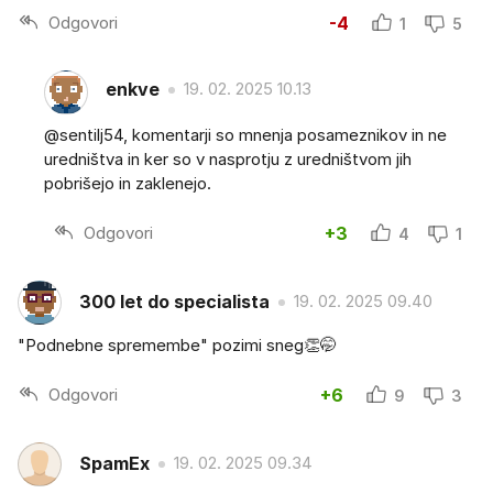
Odgovori
-4
1
5
enkve
19. 02. 2025 10.13
@sentilj54, komentarji so mnenja posameznikov in ne
uredništva in ker so v nasprotju z uredništvom jih
pobrišejo in zaklenejo.
Odgovori
+3
4
1
300 let do specialista
19. 02. 2025 09.40
"Podnebne spremembe" pozimi sneg👏🤭
Odgovori
+6
9
3
SpamEx
19. 02. 2025 09.34