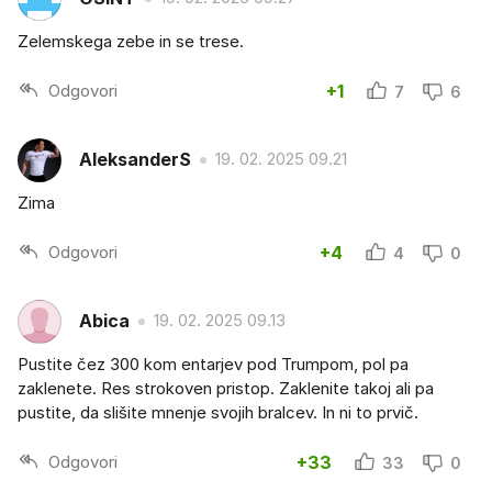
Zelemskega zebe in se trese.
Odgovori
+1
7
6
AleksanderS
19. 02. 2025 09.21
Zima
Odgovori
+4
4
0
Abica
19. 02. 2025 09.13
Pustite čez 300 kom entarjev pod Trumpom, pol pa
zaklenete. Res strokoven pristop. Zaklenite takoj ali pa
pustite, da slišite mnenje svojih bralcev. In ni to prvič.
Odgovori
+33
33
0