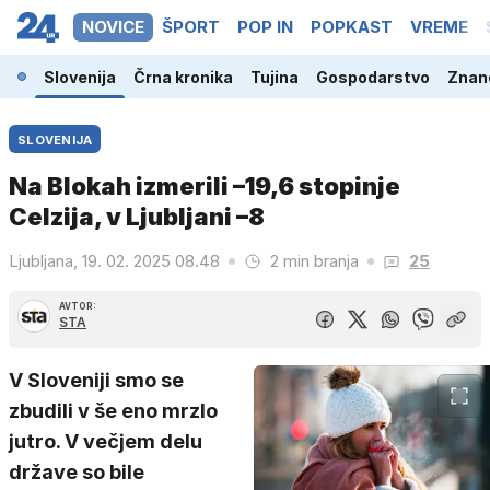
NOVICE
ŠPORT
POP IN
POPKAST
VREME
Slovenija
Črna kronika
Tujina
Gospodarstvo
Znano
SLOVENIJA
Na Blokah izmerili –19,6 stopinje
Celzija, v Ljubljani –8
Ljubljana, 19. 02. 2025 08.48
2 min branja
25
AVTOR:
STA
V Sloveniji smo se
zbudili v še eno mrzlo
jutro. V večjem delu
države so bile