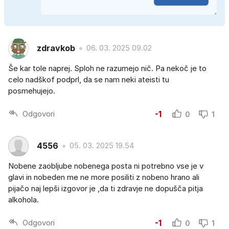
zdravkob
06. 03. 2025 09.02
Še kar tole naprej. Sploh ne razumejo nič. Pa nekoč je to
celo nadškof podprl, da se nam neki ateisti tu
posmehujejo.
Odgovori
-1
0
1
4556
05. 03. 2025 19.54
Nobene zaobljube nobenega posta ni potrebno vse je v
glavi in nobeden me ne more posiliti z nobeno hrano ali
pijačo naj lepši izgovor je ,da ti zdravje ne dopušča pitja
alkohola.
Odgovori
-1
0
1