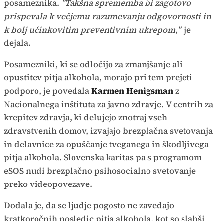
posameznika.
"Takšna sprememba bi zagotovo
prispevala k večjemu razumevanju odgovornosti in
k bolj učinkovitim preventivnim ukrepom,"
je
dejala.
Posamezniki, ki se odločijo za zmanjšanje ali
opustitev pitja alkohola, morajo pri tem prejeti
podporo, je povedala
Karmen Henigsman
z
Nacionalnega inštituta za javno zdravje. V centrih za
krepitev zdravja, ki delujejo znotraj vseh
zdravstvenih domov, izvajajo brezplačna svetovanja
in delavnice za opuščanje tveganega in škodljivega
pitja alkohola. Slovenska karitas pa s programom
eSOS nudi brezplačno psihosocialno svetovanje
preko videopovezave.
Dodala je, da se ljudje pogosto ne zavedajo
kratkoročnih posledic pitja alkohola, kot so slabši