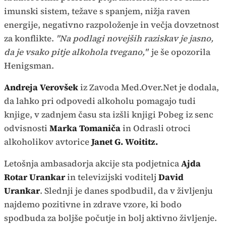
imunski sistem, težave s spanjem, nižja raven
energije, negativno razpoloženje in večja dovzetnost
za konflikte.
"Na podlagi novejših raziskav je jasno,
da je vsako pitje alkohola tvegano,"
je še opozorila
Henigsman.
Andreja Verovšek
iz Zavoda Med.Over.Net je dodala,
da lahko pri odpovedi alkoholu pomagajo tudi
knjige, v zadnjem času sta izšli knjigi Pobeg iz senc
odvisnosti
Marka Tomaniča
in Odrasli otroci
alkoholikov avtorice
Janet G. Woititz.
Letošnja ambasadorja akcije sta podjetnica
Ajda
Rotar Urankar
in televizijski voditelj
David
Urankar
. Slednji je danes spodbudil, da v življenju
najdemo pozitivne in zdrave vzore, ki bodo
spodbuda za boljše počutje in bolj aktivno življenje.