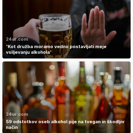
24ur.com
'Kot družba moramo vedno postavljati meje
vsiljevanju alkohola'
24ur.com
59 odstotkov oseb alkohol pije na tvegan in škodljiv
način