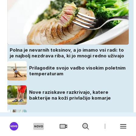
Polna je nevarnih toksinov, a jo imamo vsi radi: to
je najbolj nezdrava riba, ki jo mnogi redno uživajo
Prilagodite svojo vadbo visokim poletnim
temperaturam
Nove raziskave razkrivajo, katere
bakterije na koži privlačijo komarje
Občutljiva koža in sonce: kako se zaščititi
pred UV-žarki brez draženja