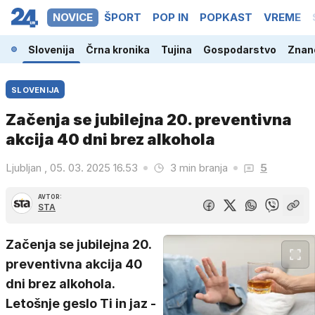
NOVICE
ŠPORT
POP IN
POPKAST
VREME
Slovenija
Črna kronika
Tujina
Gospodarstvo
Znano
SLOVENIJA
Začenja se jubilejna 20. preventivna
akcija 40 dni brez alkohola
Ljubljan , 05. 03. 2025 16.53
3 min branja
5
AVTOR:
STA
Začenja se jubilejna 20.
preventivna akcija 40
dni brez alkohola.
Letošnje geslo Ti in jaz -