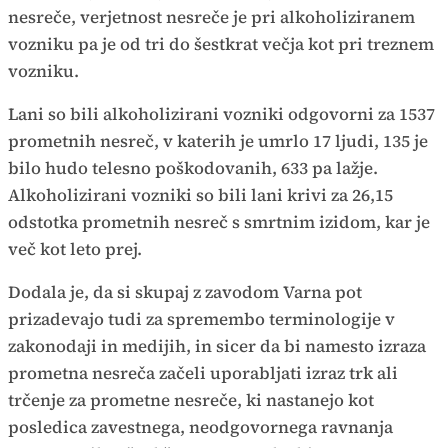
nesreče, verjetnost nesreče je pri alkoholiziranem
vozniku pa je od tri do šestkrat večja kot pri treznem
vozniku.
Lani so bili alkoholizirani vozniki odgovorni za 1537
prometnih nesreč, v katerih je umrlo 17 ljudi, 135 je
bilo hudo telesno poškodovanih, 633 pa lažje.
Alkoholizirani vozniki so bili lani krivi za 26,15
odstotka prometnih nesreč s smrtnim izidom, kar je
več kot leto prej.
Dodala je, da si skupaj z zavodom Varna pot
prizadevajo tudi za spremembo terminologije v
zakonodaji in medijih, in sicer da bi namesto izraza
prometna nesreča začeli uporabljati izraz trk ali
trčenje za prometne nesreče, ki nastanejo kot
posledica zavestnega, neodgovornega ravnanja