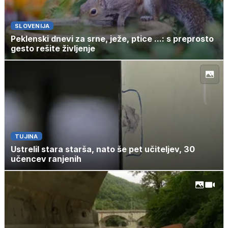
SLOVENIJA
Peklenski dnevi za srne, ježe, ptice ...: s preprosto
gesto rešite življenje
TUJINA
Ustrelil stara starša, nato še pet učiteljev, 30
učencev ranjenih