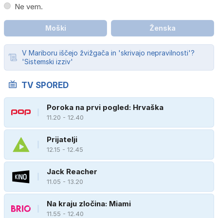
Ne vem.
Moški
Ženska
V Mariboru iščejo žvižgača in 'skrivajo nepravilnosti'?
'Sistemski izziv'
TV SPORED
Poroka na prvi pogled: Hrvaška
11.20 - 12.40
Prijatelji
12.15 - 12.45
Jack Reacher
11.05 - 13.20
Na kraju zločina: Miami
11.55 - 12.40