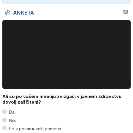
ANKETA
Ali so po vašem mnenju žvižgači v javnem zdravstvu
dovolj zaščiteni?
Da.
Ne.
Le v posameznih primerih.