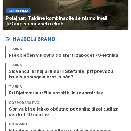
SLOVENIJA
Polajnar: Takšne kombinacije še nismo imeli,
težave so na vseh rekah
NAJBOLJ BRANO
TUJINA
Preoblečen v klovna do smrti zabodel 78-letnika
TUJINA
Slovencu, ki naj bi umoril Stefanie, pri prevozu
trupla pomagala brat in oče?
TUJINA
Pri Bjelovarju trčila potniški in tovorni vlak
GOSPODARSTVO
Goriva bi se lahko občutno pocenila: dizel tudi za
več kot 10 centov
NOGOMET
Infantino zanika navedbe o izplačilu domnevni