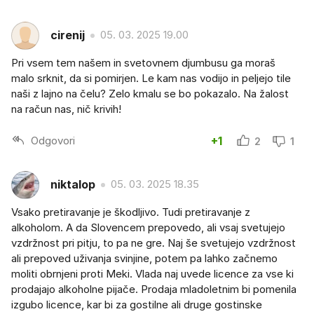
cirenij
05. 03. 2025 19.00
Pri vsem tem našem in svetovnem djumbusu ga moraš
malo srknit, da si pomirjen. Le kam nas vodijo in peljejo tile
naši z lajno na čelu? Zelo kmalu se bo pokazalo. Na žalost
na račun nas, nič krivih!
Odgovori
+1
2
1
niktalop
05. 03. 2025 18.35
Vsako pretiravanje je škodljivo. Tudi pretiravanje z
alkoholom. A da Slovencem prepovedo, ali vsaj svetujejo
vzdržnost pri pitju, to pa ne gre. Naj še svetujejo vzdržnost
ali prepoved uživanja svinjine, potem pa lahko začnemo
moliti obrnjeni proti Meki. Vlada naj uvede licence za vse ki
prodajajo alkoholne pijače. Prodaja mladoletnim bi pomenila
izgubo licence, kar bi za gostilne ali druge gostinske