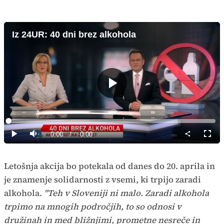
Iz 24UR: 40 dni brez alkohola
Predvajaj
Loaded
:
0%
Current
0:00
/
Duration
0:00
Predvajaj
Tiho
Celoz
način
Time
Letošnja akcija bo potekala od danes do 20. aprila in
je znamenje solidarnosti z vsemi, ki trpijo zaradi
alkohola.
"Teh v Sloveniji ni malo. Zaradi alkohola
trpimo na mnogih področjih, to so odnosi v
družinah in med bližnjimi, prometne nesreče in