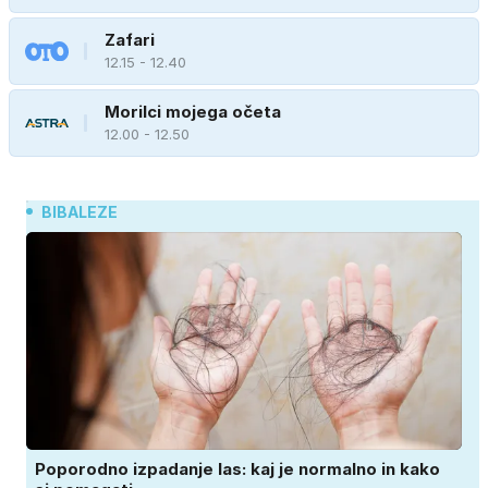
Zafari
12.15 - 12.40
Morilci mojega očeta
12.00 - 12.50
BIBALEZE
Poporodno izpadanje las: kaj je normalno in kako