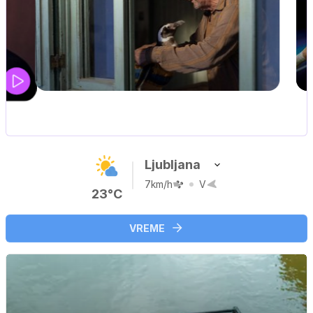
UEFA SUPERPOKAL
V živo na VOYO: sreda ob 20.30
…
Ljubljana
7km/h
V
23°C
VREME