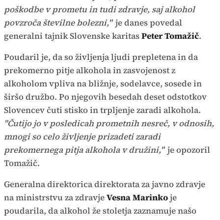
poškodbe v prometu in tudi zdravje, saj alkohol
povzroča številne bolezni,"
je danes povedal
generalni tajnik Slovenske karitas
Peter Tomažič
.
Poudaril je, da so življenja ljudi prepletena in da
prekomerno pitje alkohola in zasvojenost z
alkoholom vpliva na bližnje, sodelavce, sosede in
širšo družbo. Po njegovih besedah deset odstotkov
Slovencev čuti stisko in trpljenje zaradi alkohola.
"Čutijo jo v posledicah prometnih nesreč, v odnosih,
mnogi so celo življenje prizadeti zaradi
prekomernega pitja alkohola v družini,"
je opozoril
Tomažič.
Generalna direktorica direktorata za javno zdravje
na ministrstvu za zdravje
Vesna Marinko
je
poudarila, da alkohol že stoletja zaznamuje našo