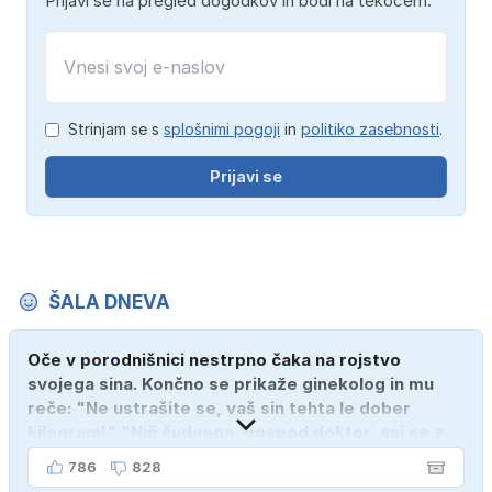
Prijavi se na pregled dogodkov in bodi na tekočem.
Strinjam se s
splošnimi pogoji
in
politiko zasebnosti
.
Prijavi se
ŠALA DNEVA
Oče v porodnišnici nestrpno čaka na rojstvo
svojega sina. Končno se prikaže ginekolog in mu
reče: "Ne ustrašite se, vaš sin tehta le dober
kilogram!" "Nič čudnega, gospod doktor, saj se z
ženo poznava šele tri mesece."
786
828