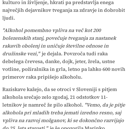
kulturo in življenje, hkrati pa predstavlja enega
največjih dejavnikov tveganja za zdravje in dobrobit
ljudi.
"Alkohol pomembno vpliva na več kot 200
bolezenskih stanj, povečuje tveganja za nastanek
rakavih obolenj in uničuje številne odnose in
družinske vezi,"
je dejala. Povzroča tudi raka
debelega črevesa, danke, dojk, jeter, žrela, ustne
votline, požiralnika in grla, letno pa lahko 600 novih
primerov raka pripišejo alkoholu.
Raziskave kažejo, da se otroci v Sloveniji s pitjem
alkohola srečajo zelo zgodaj, 21 odstotkov 11-
letnikov je namreč že pilo alkohol.
"Vemo, da je pitje
alkohola pri mladih treba jemati izredno resno, saj
vpliva na razvoj možganov, ki se dokončno razvijajo
do 25. leta starosti,"
je še opozorila Marinko.