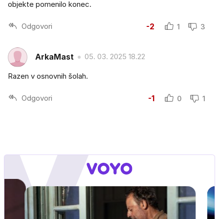
objekte pomenilo konec.
Odgovori
-2
1
3
ArkaMast
05. 03. 2025 18.22
Razen v osnovnih šolah.
Odgovori
-1
0
1