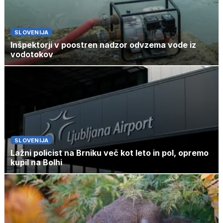
SLOVENIJA
Inšpektorji v poostren nadzor odvzema vode iz
vodotokov
SLOVENIJA
Lažni policist na Brniku več kot leto in pol, opremo
kupil na Bolhi