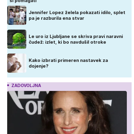
si pomagati
Jennifer Lopez želela pokazati idilo, splet
pa je razburila ena stvar
Le uro iz Ljubljane se skriva pravi naravni
čudež: izlet, ki bo navdušil otroke
Kako izbrati primeren nastavek za
dojenje?
ZADOVOLJNA