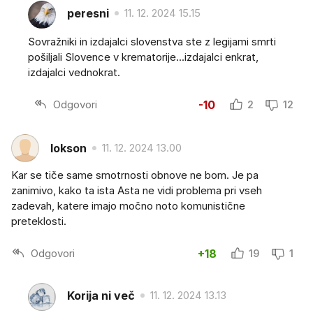
peresni
11. 12. 2024 15.15
Sovražniki in izdajalci slovenstva ste z legijami smrti
pošiljali Slovence v krematorije...izdajalci enkrat,
izdajalci vednokrat.
Odgovori
-10
2
12
lokson
11. 12. 2024 13.00
Kar se tiče same smotrnosti obnove ne bom. Je pa
zanimivo, kako ta ista Asta ne vidi problema pri vseh
zadevah, katere imajo močno noto komunistične
preteklosti.
Odgovori
+18
19
1
Korija ni več
11. 12. 2024 13.13