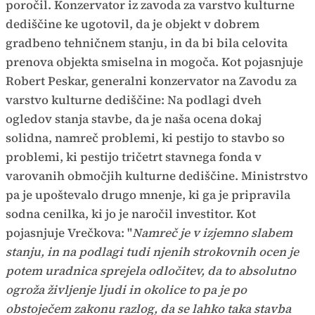
poročil. Konzervator iz zavoda za varstvo kulturne
dediščine ke ugotovil, da je objekt v dobrem
gradbeno tehničnem stanju, in da bi bila celovita
prenova objekta smiselna in mogoča. Kot pojasnjuje
Robert Peskar, generalni konzervator na Zavodu za
varstvo kulturne dediščine: Na podlagi dveh
ogledov stanja stavbe, da je naša ocena dokaj
solidna, namreč problemi, ki pestijo to stavbo so
problemi, ki pestijo tričetrt stavnega fonda v
varovanih območjih kulturne dediščine. Ministrstvo
pa je upoštevalo drugo mnenje, ki ga je pripravila
sodna cenilka, ki jo je naročil investitor. Kot
pojasnjuje Vrečkova: "
Namreč je v izjemno slabem
stanju, in na podlagi tudi njenih strokovnih ocen je
potem uradnica sprejela odločitev, da to absolutno
ogroža življenje ljudi in okolice to pa je po
obstoječem zakonu razlog, da se lahko taka stavba