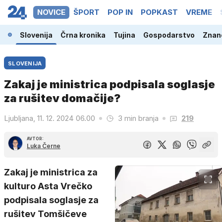
NOVICE
ŠPORT
POP IN
POPKAST
VREME
Slovenija
Črna kronika
Tujina
Gospodarstvo
Znano
SLOVENIJA
Zakaj je ministrica podpisala soglasje
za rušitev domačije?
Ljubljana, 11. 12. 2024 06.00
3 min branja
219
AVTOR:
Luka Černe
Zakaj je ministrica za
kulturo Asta Vrečko
podpisala soglasje za
rušitev Tomšičeve