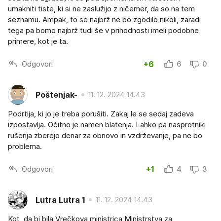
umakniti tiste, ki si ne zaslužijo z ničemer, da so na tem
seznamu. Ampak, to se najbrž ne bo zgodilo nikoli, zaradi
tega pa bomo najbrž tudi še v prihodnosti imeli podobne
primere, kot je ta.
Odgovori
+6
6
0
Poštenjak-
11. 12. 2024 14.43
Podrtija, ki jo je treba porušiti. Zakaj le se sedaj zadeva
izpostavlja. Očitno je namen blatenja. Lahko pa nasprotniki
rušenja zberejo denar za obnovo in vzdrževanje, pa ne bo
problema.
Odgovori
+1
4
3
Lutra Lutra 1
11. 12. 2024 14.43
Kot, da bi bila Vrečkova ministrica Ministrstva za