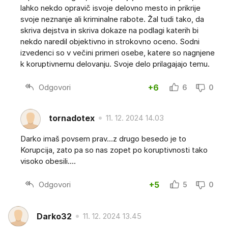
lahko nekdo opravič isvoje delovno mesto in prikrije
svoje neznanje ali kriminalne rabote. Žal tudi tako, da
skriva dejstva in skriva dokaze na podlagi katerih bi
nekdo naredil objektivno in strokovno oceno. Sodni
izvedenci so v večini primeri osebe, katere so nagnjene
k koruptivnemu delovanju. Svoje delo prilagajajo temu.
Odgovori
+6
6
0
tornadotex
11. 12. 2024 14.03
Darko imaš povsem prav...z drugo besedo je to
Korupcija, zato pa so nas zopet po koruptivnosti tako
visoko obesili....
Odgovori
+5
5
0
Darko32
11. 12. 2024 13.45