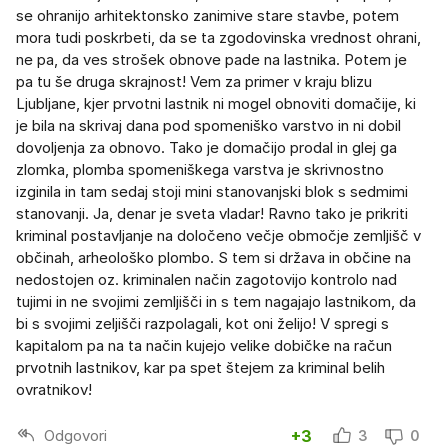
se ohranijo arhitektonsko zanimive stare stavbe, potem
mora tudi poskrbeti, da se ta zgodovinska vrednost ohrani,
ne pa, da ves strošek obnove pade na lastnika. Potem je
pa tu še druga skrajnost! Vem za primer v kraju blizu
Ljubljane, kjer prvotni lastnik ni mogel obnoviti domačije, ki
je bila na skrivaj dana pod spomeniško varstvo in ni dobil
dovoljenja za obnovo. Tako je domačijo prodal in glej ga
zlomka, plomba spomeniškega varstva je skrivnostno
izginila in tam sedaj stoji mini stanovanjski blok s sedmimi
stanovanji. Ja, denar je sveta vladar! Ravno tako je prikriti
kriminal postavljanje na določeno večje območje zemljišč v
občinah, arheološko plombo. S tem si država in občine na
nedostojen oz. kriminalen način zagotovijo kontrolo nad
tujimi in ne svojimi zemljišči in s tem nagajajo lastnikom, da
bi s svojimi zeljišči razpolagali, kot oni želijo! V spregi s
kapitalom pa na ta način kujejo velike dobičke na račun
prvotnih lastnikov, kar pa spet štejem za kriminal belih
ovratnikov!
Odgovori
+3
3
0