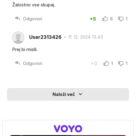
Žalostno vse skupaj.
Odgovori
+5
6
1
User2313426
11. 12. 2024 13.45
Prej bi mislil.
Odgovori
+0
1
1
Naloži več