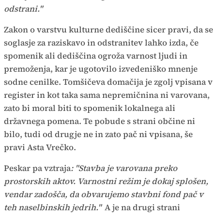
odstrani."
Zakon o varstvu kulturne dediščine sicer pravi, da se
soglasje za raziskavo in odstranitev lahko izda, če
spomenik ali dediščina ogroža varnost ljudi in
premoženja, kar je ugotovilo izvedeniško mnenje
sodne cenilke. Tomšičeva domačija je zgolj vpisana v
register in kot taka sama nepremičnina ni varovana,
zato bi moral biti to spomenik lokalnega ali
državnega pomena. Te pobude s strani občine ni
bilo, tudi od drugje ne in zato pač ni vpisana, še
pravi Asta Vrečko.
Peskar pa vztraja
: "Stavba je varovana preko
prostorskih aktov. Varnostni režim je dokaj splošen,
vendar zadošča, da obvarujemo stavbni fond pač v
teh naselbinskih jedrih."
A je na drugi strani