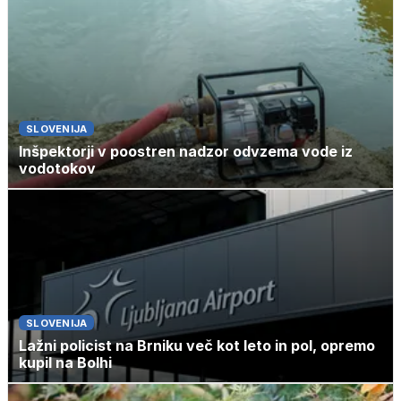
SLOVENIJA
Inšpektorji v poostren nadzor odvzema vode iz
vodotokov
SLOVENIJA
Lažni policist na Brniku več kot leto in pol, opremo
kupil na Bolhi