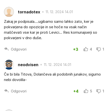
tornadotex
11. 12. 2024 14.01
Zakaj je podpisala....ugibamo samo lahko zato, ker je
pokvarjena do opozicije in se hoče na vsak način
maščevati vse kar je proti Levici... Res komunajserji so
pokvarjeni v dno duše.
Odgovori
+3
4
1
neodvisen
11. 12. 2024 14.01
Če bi bila Titova, Dolančeva ali podobnih junakov, sigurno
nebi dovolila-
Odgovori
+4
5
1