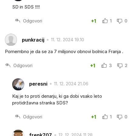
SD in SDS !!!!
Odgovori
+1
1
0
punkracij
11. 12. 2024 19.10
Pomembno je da se za 7 milijonov obnovi bolnica Franja .
Odgovori
+1
3
2
peresni
11. 12. 2024 21.06
Kaj je to proti denarju, ki ga dobi vsako leto
protidržavna stranka SDS?
Odgovori
+1
1
0
frenk707
12. 12. 2024 11.28