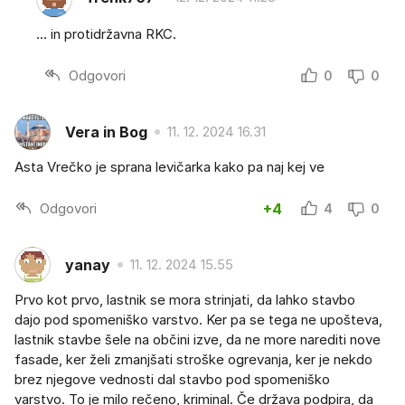
... in protidržavna RKC.
Odgovori
0
0
Vera in Bog
11. 12. 2024 16.31
Asta Vrečko je sprana levičarka kako pa naj kej ve
Odgovori
+4
4
0
yanay
11. 12. 2024 15.55
Prvo kot prvo, lastnik se mora strinjati, da lahko stavbo
dajo pod spomeniško varstvo. Ker pa se tega ne upošteva,
lastnik stavbe šele na občini izve, da ne more narediti nove
fasade, ker želi zmanjšati stroške ogrevanja, ker je nekdo
brez njegove vednosti dal stavbo pod spomeniško
varstvo. To je milo rečeno, kriminal. Če država podpira, da