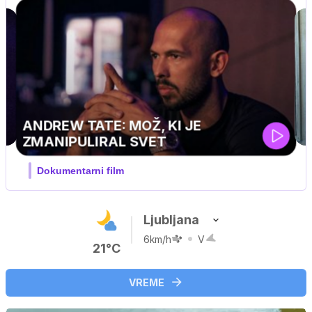
MOJ PRIJATELJ PINGVIN
Film meseca / družinski, pustolovski
Ljubljana
6km/h
V
21°C
VREME