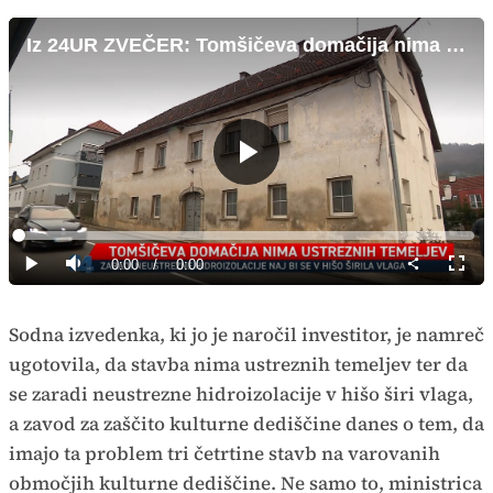
Iz 24UR ZVEČER: Tomšičeva domačija nima ustreznih temeljev
Predvajaj
Loaded
:
0%
Current
0:00
/
Duration
0:00
Predvajaj
Tiho
Celoz
način
Time
Sodna izvedenka, ki jo je naročil investitor, je namreč
ugotovila, da stavba nima ustreznih temeljev ter da
se zaradi neustrezne hidroizolacije v hišo širi vlaga,
a zavod za zaščito kulturne dediščine danes o tem, da
imajo ta problem tri četrtine stavb na varovanih
območjih kulturne dediščine. Ne samo to, ministrica