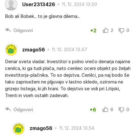
User2313426
11. 12. 2024 13.50
Bob ali Bobek.. to je glavna dilema..
Odgovori
+2
2
0
zmago56
11. 12. 2024 13.47
Denar sveta vladar. Investitor s polno vrečo denarja najame
cenilca, ki ga tudi plača, nato cenilec oceni objekt po željah
investitorja-plačnika. To so dejstva. Cenilci, pa naj bodo še
tako zapriseženi ne pljjuvajo v lastno skledo, oziroma ne
grizejo tistega, ki jih hrani. To dejstvo se vidi pri Litijski,
Trenti in vseh ostalih zadevah.
Odgovori
+6
6
0
zmago56
11. 12. 2024 13.54