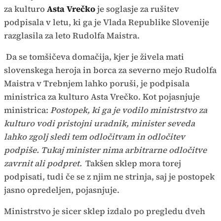
za kulturo
Asta Vrečko
je soglasje za rušitev
podpisala v letu, ki ga je Vlada Republike Slovenije
razglasila za leto Rudolfa Maistra.
Da se tomšičeva domačija, kjer je živela mati
slovenskega heroja in borca za severno mejo Rudolfa
Maistra v Trebnjem lahko poruši, je podpisala
ministrica za kulturo Asta Vrečko. Kot pojasnjuje
ministrica:
Postopek, ki ga je vodilo ministrstvo za
kulturo vodi pristojni uradnik, minister seveda
lahko zgolj sledi tem odločitvam in odločitev
podpiše. Tukaj minister nima arbitrarne odločitve
zavrnit ali podpret.
Takšen sklep mora torej
podpisati, tudi če se z njim ne strinja, saj je postopek
jasno opredeljen, pojasnjuje.
Ministrstvo je sicer sklep izdalo po pregledu dveh