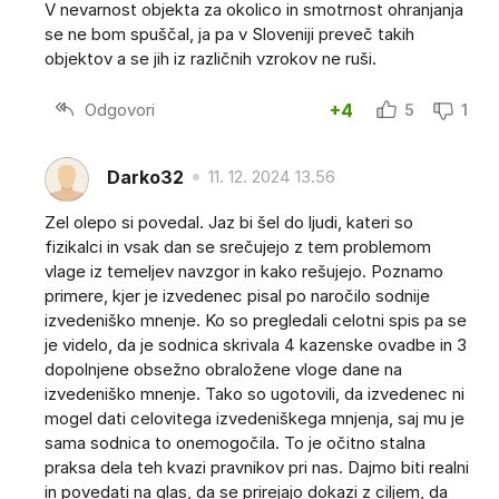
V nevarnost objekta za okolico in smotrnost ohranjanja
se ne bom spuščal, ja pa v Sloveniji preveč takih
objektov a se jih iz različnih vzrokov ne ruši.
Odgovori
+4
5
1
Darko32
11. 12. 2024 13.56
Zel olepo si povedal. Jaz bi šel do ljudi, kateri so
fizikalci in vsak dan se srečujejo z tem problemom
vlage iz temeljev navzgor in kako rešujejo. Poznamo
primere, kjer je izvedenec pisal po naročilo sodnije
izvedeniško mnenje. Ko so pregledali celotni spis pa se
je videlo, da je sodnica skrivala 4 kazenske ovadbe in 3
dopolnjene obsežno obraložene vloge dane na
izvedeniško mnenje. Tako so ugotovili, da izvedenec ni
mogel dati celovitega izvedeniškega mnjenja, saj mu je
sama sodnica to onemogočila. To je očitno stalna
praksa dela teh kvazi pravnikov pri nas. Dajmo biti realni
in povedati na glas, da se prirejajo dokazi z ciljem, da