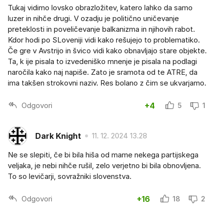
Tukaj vidimo lovsko obrazložitev, katero lahko da samo
luzer in nihče drugi. V ozadju je politično uničevanje
preteklosti in poveličevanje balkanizma in njihovih rabot.
Kdor hodi po SLoveniji vidi kako rešujejo to problematiko.
Če gre v Avstrijo in švico vidi kako obnavljajo stare objekte.
Ta, k ije pisala to izvedeniško mnenje je pisala na podlagi
naročila kako naj napiše. Zato je sramota od te ATRE, da
ima takšen strokovni naziv. Res bolano z čim se ukvarjamo.
Odgovori
+4
5
1
Dark Knight
11. 12. 2024 13.28
Ne se slepiti, če bi bila hiša od mame nekega partijskega
veljaka, je nebi nihče rušil, zelo verjetno bi bila obnovljena.
To so levičarji, sovražniki slovenstva.
Odgovori
+16
18
2