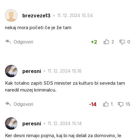
brezveze13
11. 12. 2024 15.54
nekaj mora početi če je že tam
Odgovori
+2
2
0
peresni
11. 12. 2024 15.16
Kak totalno zapiti SDS minister za kulturo bi seveda tam
naredil muzej kriminalcu.
Odgovori
-14
1
15
peresni
11. 12. 2024 15.14
Ker desni nimajo pojma, kaj bi naj delali za domovino, le