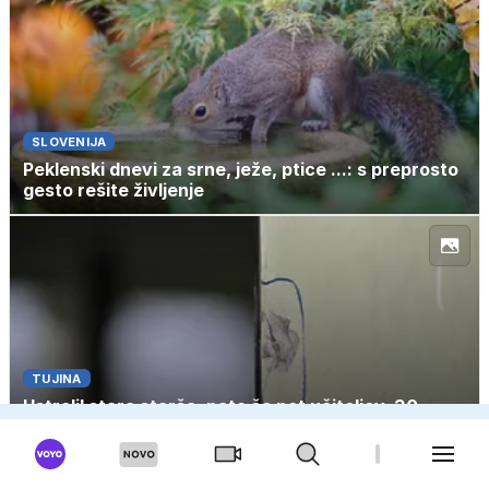
SLOVENIJA
Peklenski dnevi za srne, ježe, ptice ...: s preprosto
gesto rešite življenje
TUJINA
Ustrelil stara starša, nato še pet učiteljev, 30
učencev ranjenih