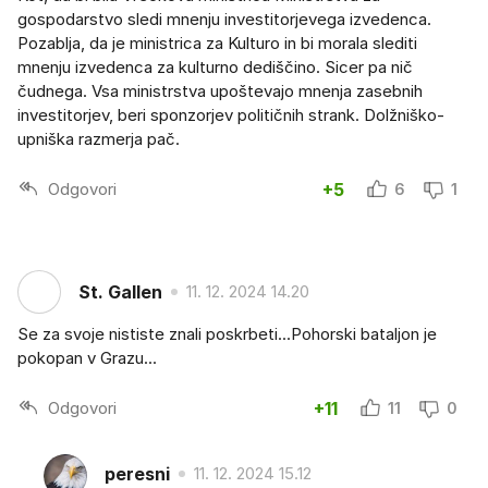
gospodarstvo sledi mnenju investitorjevega izvedenca.
Pozablja, da je ministrica za Kulturo in bi morala slediti
mnenju izvedenca za kulturno dediščino. Sicer pa nič
čudnega. Vsa ministrstva upoštevajo mnenja zasebnih
investitorjev, beri sponzorjev političnih strank. Dolžniško-
upniška razmerja pač.
Odgovori
+5
6
1
St. Gallen
11. 12. 2024 14.20
Se za svoje nististe znali poskrbeti...Pohorski bataljon je
pokopan v Grazu...
Odgovori
+11
11
0
peresni
11. 12. 2024 15.12