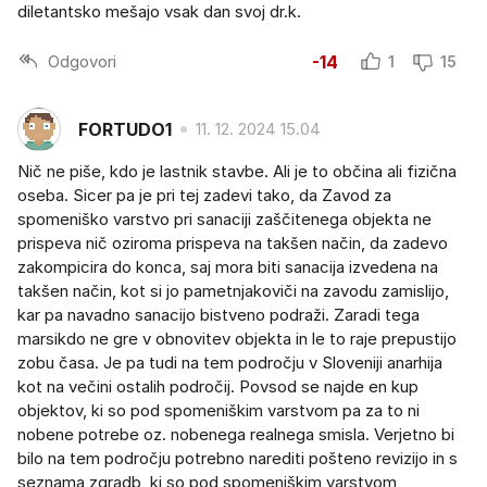
diletantsko mešajo vsak dan svoj dr.k.
Odgovori
-14
1
15
FORTUDO1
11. 12. 2024 15.04
Nič ne piše, kdo je lastnik stavbe. Ali je to občina ali fizična
oseba. Sicer pa je pri tej zadevi tako, da Zavod za
spomeniško varstvo pri sanaciji zaščitenega objekta ne
prispeva nič oziroma prispeva na takšen način, da zadevo
zakompicira do konca, saj mora biti sanacija izvedena na
takšen način, kot si jo pametnjakoviči na zavodu zamislijo,
kar pa navadno sanacijo bistveno podraži. Zaradi tega
marsikdo ne gre v obnovitev objekta in le to raje prepustijo
zobu časa. Je pa tudi na tem področju v Sloveniji anarhija
kot na večini ostalih področij. Povsod se najde en kup
objektov, ki so pod spomeniškim varstvom pa za to ni
nobene potrebe oz. nobenega realnega smisla. Verjetno bi
bilo na tem področju potrebno narediti pošteno revizijo in s
seznama zgradb, ki so pod spomeniškim varstvom