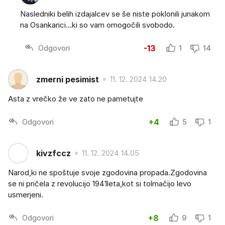
Nasledniki belih izdajalcev se še niste poklonili junakom
na Osankarici...ki so vam omogočili svobodo.
Odgovori
-13
1
14
zmerni pesimist
11. 12. 2024 14.20
Asta z vrečko že ve zato ne pametujte
Odgovori
+4
5
1
kivzfccz
11. 12. 2024 14.05
Narod,ki ne spoštuje svoje zgodovina propada.Zgodovina
se ni pričela z revolucijo 1941leta,kot si tolmačijo levo
usmerjeni.
Odgovori
+8
9
1