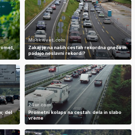
Moskisvet.com
promet,
Zakaj je na naših cestah rekordna gneča in
padajo neslavni rekordi?
24ur.com
v, del
Prometni kolaps na cestah: dela in slabo
vreme