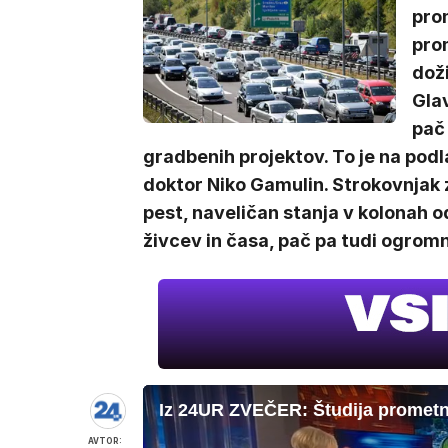
pro
pro
doži
Glav
pač
gradbenih projektov. To je na podl
doktor Niko Gamulin. Strokovnjak za
pest, naveličan stanja v kolonah o
živcev in časa, pač pa tudi ogrom
Iz 24UR ZVEČER: Študija prometn
AVTOR: