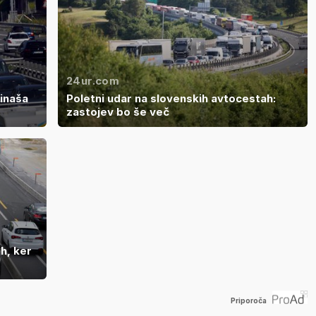
24ur.com
rinaša
Poletni udar na slovenskih avtocestah:
zastojev bo še več
ah, ker
Priporoča