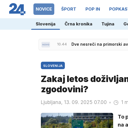
NOVICE
ŠPORT
POP IN
POPKAS
09.53
Zakaj naj bi Anamaria Golte
Slovenija
Črna kronika
Tujina
G
10.44
Dve nesreči na primorski a
SLOVENIJA
Zakaj letos doživlja
zgodovini?
Ljubljana, 13. 09. 2025 07.00
1 m
To p
na a