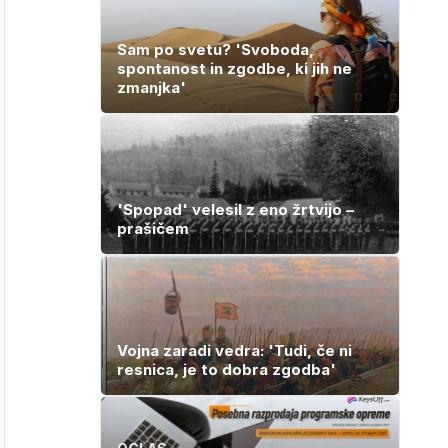
Sam po svetu? 'Svoboda,
spontanost in zgodbe, ki jih ne
zmanjka'
'Spopad' velesil z eno žrtvijo –
prašičem
Vojna zaradi vedra: 'Tudi, če ni
resnica, je to dobra zgodba'