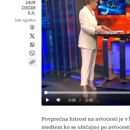
24UR
ZVEČER
K.H.
Deli zgodbo:
Loaded
:
0%
Current
0:00
/
Duration
0:00
Predvajaj
Tiho
Time
Povprečna hitrost na avtocesti je v
medtem ko se običajno po avtocesti