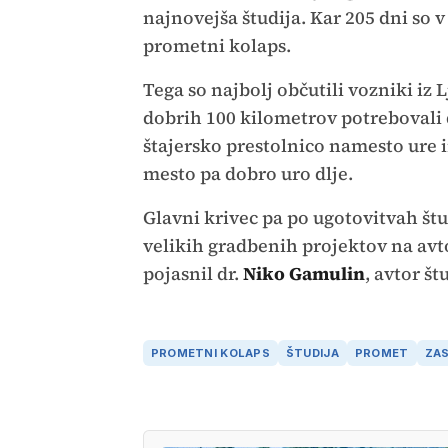
najnovejša študija. Kar 205 dni so 
prometni kolaps.
Tega so najbolj občutili vozniki iz 
dobrih 100 kilometrov potrebovali d
štajersko prestolnico namesto ure in
mesto pa dobro uro dlje.
Glavni krivec pa po ugotovitvah št
velikih gradbenih projektov na avto
pojasnil dr.
Niko Gamulin
, avtor št
PROMETNI KOLAPS
ŠTUDIJA
PROMET
ZAS