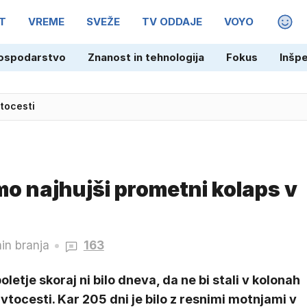
T
VREME
SVEŽE
TV ODDAJE
VOYO
MAGA
s v resnici umaknila zahtevek za preživnino?
ospodarstvo
Znanost in tehnologija
Fokus
Inšp
vtocesti
mo najhujši prometni kolaps v
in branja
163
oletje skoraj ni bilo dneva, da ne bi stali v kolonah
vtocesti. Kar 205 dni je bilo z resnimi motnjami v