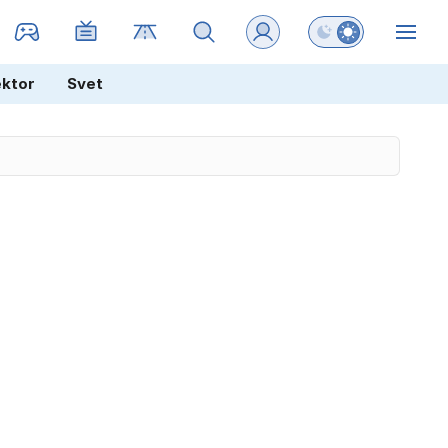
Preklopi barvni na
ZIN
ektor
Svet