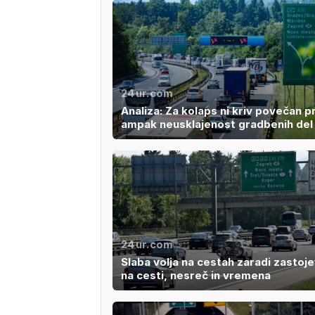
24ur.com
Analiza: Za kolaps ni kriv povečan 
ampak neusklajenost gradbenih del
24ur.com
Slaba volja na cestah zaradi zastoje
na cesti, nesreč in vremena