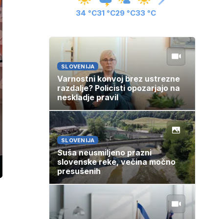
34 °C
31 °C
29 °C
33 °C
SLOVENIJA
Varnostni konvoj brez ustrezne
razdalje? Policisti opozarjajo na
neskladje pravil
SLOVENIJA
Suša neusmiljeno prazni
slovenske reke, večina močno
presušenih
ozaslonski
in