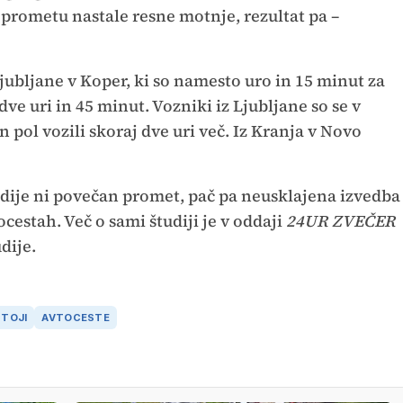
v prometu nastale resne motnje, rezultat pa –
Ljubljane v Koper, ki so namesto uro in 15 minut za
ve uri in 45 minut. Vozniki iz Ljubljane so se v
 pol vozili skoraj dve uri več. Iz Kranja v Novo
udije ni povečan promet, pač pa neusklajena izvedba
cestah. Več o sami študiji je v oddaji
24UR ZVEČER
udije.
TOJI
AVTOCESTE