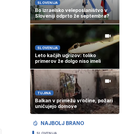
SLOVENIJA
Bo izraelsko veleposlaništvo v
Sloveniji odprto že septembra?
SLOVENIJA
Leto kačjih ugrizov: toliko
primerov že dolgo niso imeli
TUJINA
Balkan v primežu vročine, požari
uničujejo domove
NAJBOLJ BRANO
SLOVENIJA