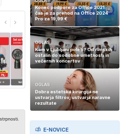
OGLAS
Konec podpore za Office 2021:
čas je za prehod na Office 2024
Pro za 19,99 €
OGLAS
Kam v Ljubljani poleti? Od rimskih
ostalin do sodobne umetnosti in
večernih koncertov
OGLAS
Dobra estetska kirurgija ne
ustvarja filtrov, ustvarja naravne
rezultate
strpnosti.
E-NOVICE