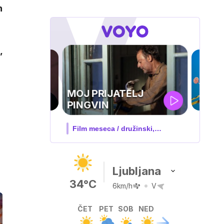
n
,
IQ 160
Nova hrvaška serija
Ljubljana
34°C
6km/h
V
ČET
PET
SOB
NED