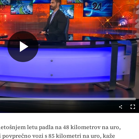
Predvajaj
Cel
nač
 letošnjem letu padla na 48 kilometrov na uro,
 povprečno vozi s 85 kilometri na uro, kaže