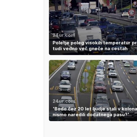
24ur.com
Poletje poleg visokih temperatur p
tudi vedno več gneče na cestah
24ur.com
'Bodo čez 20 let ljudje stali v kolon
nismo naredili dodatnega pasu?'