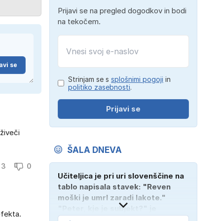
Prijavi se na pregled dogodkov in bodi
na tekočem.
avi se
Strinjam se s
splošnimi pogoji
in
politiko zasebnosti
.
Prijavi se
živeči
ŠALA DNEVA
3
0
Učiteljica je pri uri slovenščine na
tablo napisala stavek: "Reven
moški je umrl zaradi lakote."
"Peter, kje je subjekt?" je
efekta.
vprašala. "Verjetno na