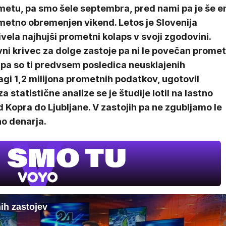
metu, pa smo šele septembra, pred nami pa je še e
metno obremenjen vikend. Letos je Slovenija
vela najhujši prometni kolaps v svoji zgodovini.
ni krivec za dolge zastoje pa ni le povečan promet
 pa so ti predvsem posledica neusklajenih
agi 1,2 milijona prometnih podatkov, ugotovil
 statistične analize se je študije lotil na lastno
d Kopra do Ljubljane. V zastojih pa ne zgubljamo le
no denarja.
ih zastojev