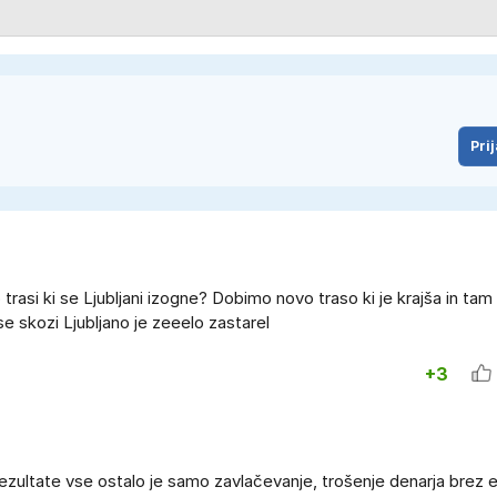
Prij
asi ki se Ljubljani izogne? Dobimo novo traso ki je krajša in tam 
e skozi Ljubljano je zeeelo zastarel
+3
ezultate vse ostalo je samo zavlačevanje, trošenje denarja brez 