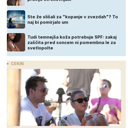
Ste že slišali za "kopanje v zvezdah"? To
naj bi pomirjalo um
Tudi temnejša koža potrebuje SPF: zakaj
zaščita pred soncem ni pomembna le za
svetlopolte
CEKIN