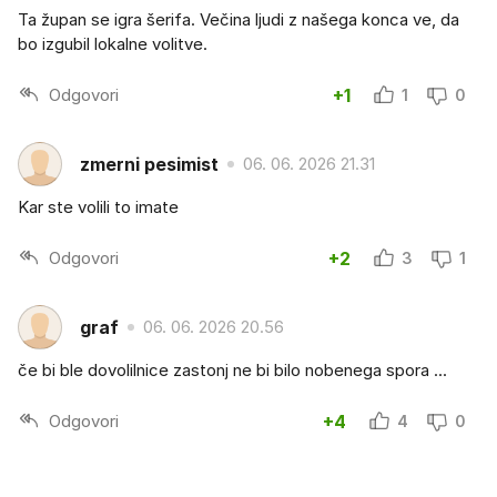
Ta župan se igra šerifa. Večina ljudi z našega konca ve, da
bo izgubil lokalne volitve.
Odgovori
+1
1
0
zmerni pesimist
06. 06. 2026 21.31
Kar ste volili to imate
Odgovori
+2
3
1
graf
06. 06. 2026 20.56
če bi ble dovolilnice zastonj ne bi bilo nobenega spora ...
Odgovori
+4
4
0