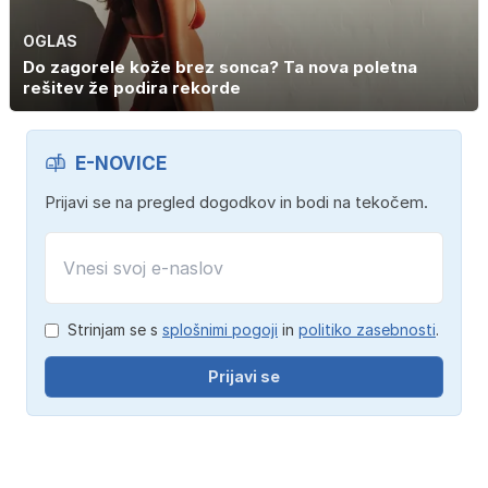
OGLAS
Do zagorele kože brez sonca? Ta nova poletna
rešitev že podira rekorde
E-NOVICE
Prijavi se na pregled dogodkov in bodi na tekočem.
Strinjam se s
splošnimi pogoji
in
politiko zasebnosti
.
Prijavi se