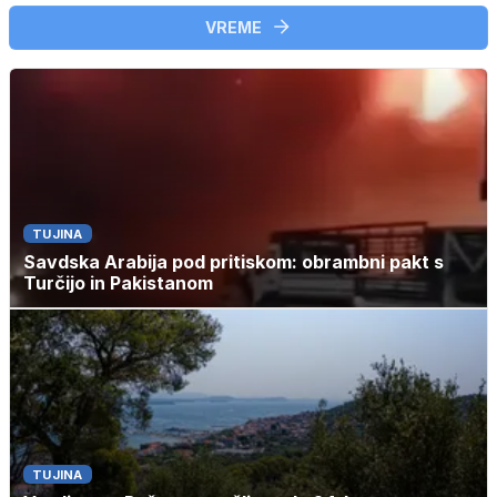
VREME
TUJINA
Savdska Arabija pod pritiskom: obrambni pakt s
Turčijo in Pakistanom
TUJINA