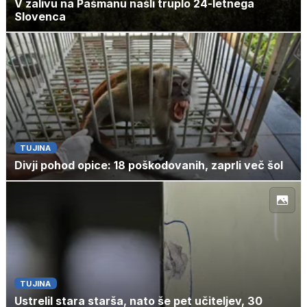
V zalivu na Pašmanu našli truplo 24-letnega
Slovenca
TUJINA
Divji pohod opice: 18 poškodovanih, zaprli več šol
TUJINA
Ustrelil stara starša, nato še pet učiteljev, 30