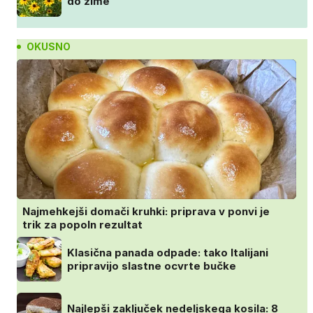
do zime
OKUSNO
Najmehkejši domači kruhki: priprava v ponvi je
trik za popoln rezultat
Klasična panada odpade: tako Italijani
pripravijo slastne ocvrte bučke
Najlepši zaključek nedeljskega kosila: 8