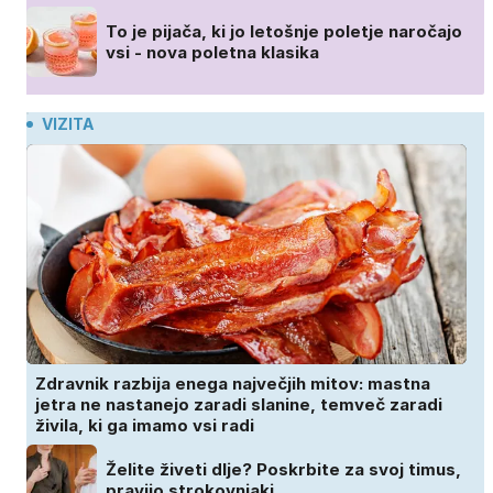
To je pijača, ki jo letošnje poletje naročajo
vsi - nova poletna klasika
VIZITA
Zdravnik razbija enega največjih mitov: mastna
jetra ne nastanejo zaradi slanine, temveč zaradi
živila, ki ga imamo vsi radi
Želite živeti dlje? Poskrbite za svoj timus,
pravijo strokovnjaki