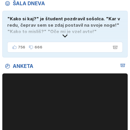
ŠALA DNEVA
"Kako si kaj?" je študent pozdravil sošolca. "Kar v
redu, čeprav sem se zdaj postavil na svoje noge!"
"Kako to misliš?" "Oče mi je vzel avto!"
756
666
ANKETA