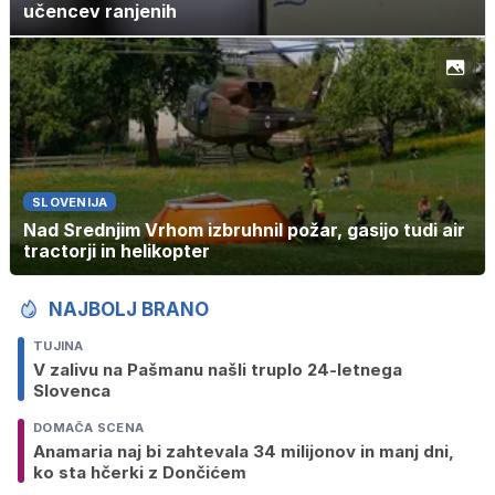
učencev ranjenih
SLOVENIJA
Nad Srednjim Vrhom izbruhnil požar, gasijo tudi air
tractorji in helikopter
NAJBOLJ BRANO
TUJINA
V zalivu na Pašmanu našli truplo 24-letnega
Slovenca
DOMAČA SCENA
Anamaria naj bi zahtevala 34 milijonov in manj dni,
ko sta hčerki z Dončićem