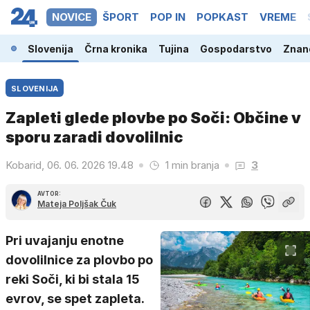
NOVICE
ŠPORT
POP IN
POPKAST
VREME
Slovenija
Črna kronika
Tujina
Gospodarstvo
Znano
SLOVENIJA
Zapleti glede plovbe po Soči: Občine v
sporu zaradi dovolilnic
Kobarid, 06. 06. 2026 19.48
1 min branja
3
AVTOR:
Mateja Poljšak Čuk
Pri uvajanju enotne
dovolilnice za plovbo po
reki Soči, ki bi stala 15
evrov, se spet zapleta.