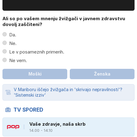
Ali so po vašem mnenju žvižgači v javnem zdravstvu
dovolj zaščiteni?
Da.
Ne.
Le v posameznih primerih.
Ne vem.
Moški
Ženska
V Mariboru iščejo žvižgača in 'skrivajo nepravilnosti'?
'Sistemski izziv'
TV SPORED
Vaše zdravje, naša skrb
14.00 - 14.10