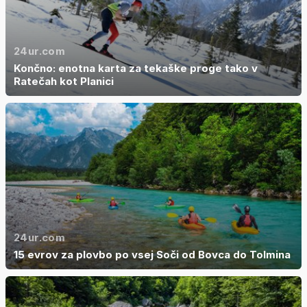
24ur.com
Končno: enotna karta za tekaške proge tako v
Ratečah kot Planici
24ur.com
15 evrov za plovbo po vsej Soči od Bovca do Tolmina