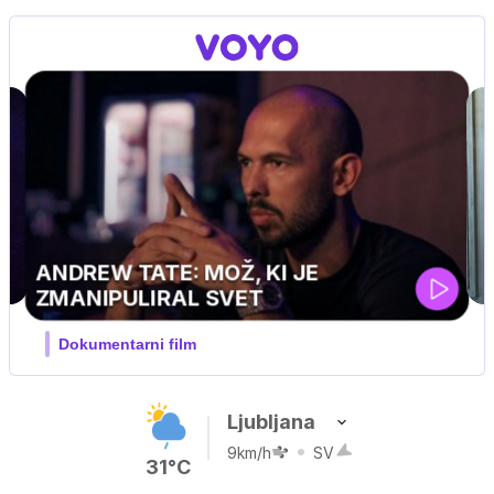
UEFA SUPERPOKAL
V živo na VOYO: sreda ob 20.30
Ljubljana
9km/h
SV
31°C