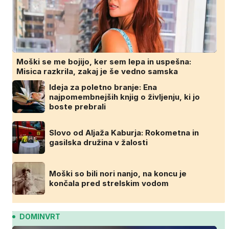
Moški se me bojijo, ker sem lepa in uspešna:
Misica razkrila, zakaj je še vedno samska
Ideja za poletno branje: Ena
najpomembnejših knjig o življenju, ki jo
boste prebrali
Slovo od Aljaža Kaburja: Rokometna in
gasilska družina v žalosti
Moški so bili nori nanjo, na koncu je
končala pred strelskim vodom
DOMINVRT