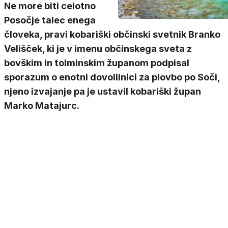
Ne more biti celotno
Posočje talec enega
človeka, pravi kobariški občinski svetnik Branko
Velišček, ki je v imenu občinskega sveta z
bovškim in tolminskim županom podpisal
sporazum o enotni dovolilnici za plovbo po Soči,
njeno izvajanje pa je ustavil kobariški župan
Marko Matajurc.