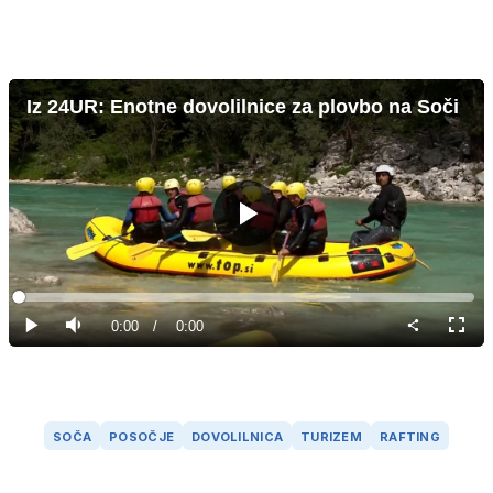
Iz 24UR: Enotne dovolilnice za plovbo na Soči
Predvajaj
Loaded
:
0%
Current
0:00
/
Duration
0:00
Predvajaj
Tiho
Celoz
način
Time
SOČA
POSOČJE
DOVOLILNICA
TURIZEM
RAFTING