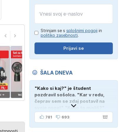
Strinjam se s
splošnimi pogoji
in
politiko zasebnosti
.
Prijavi se
ŠALA DNEVA
"Kako si kaj?" je študent
pozdravil sošolca. "Kar v redu,
čeprav sem se zdaj postavil na
svoje noge!" "Kako to misliš?"
"Oče mi je vzel avto!"
781
693
strpnosti.