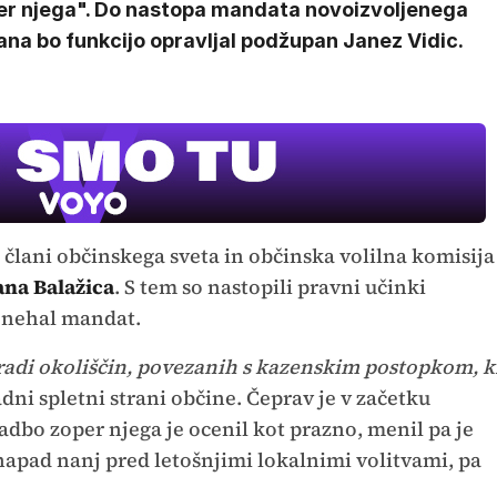
er njega". Do nastopa mandata novoizvoljenega
na bo funkcijo opravljal podžupan Janez Vidic.
 člani občinskega sveta in občinska volilna komisija
ana Balažica
. S tem so nastopili pravni učinki
enehal mandat.
radi okoliščin, povezanih s kazenskim postopkom, k
adni spletni strani občine. Čeprav je v začetku
dbo zoper njega je ocenil kot prazno, menil pa je
 napad nanj pred letošnjimi lokalnimi volitvami, pa