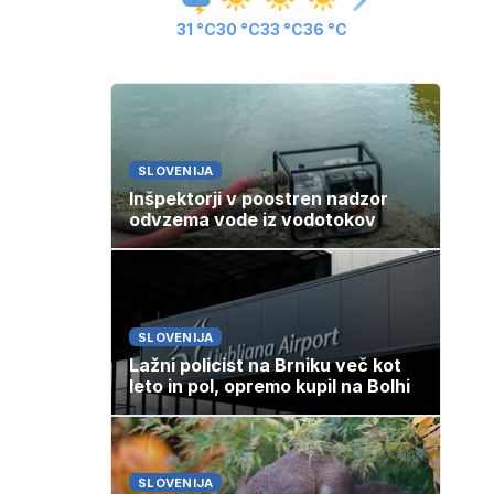
31 °C
30 °C
33 °C
36 °C
SLOVENIJA
Inšpektorji v poostren nadzor
odvzema vode iz vodotokov
SLOVENIJA
Lažni policist na Brniku več kot
leto in pol, opremo kupil na Bolhi
SLOVENIJA