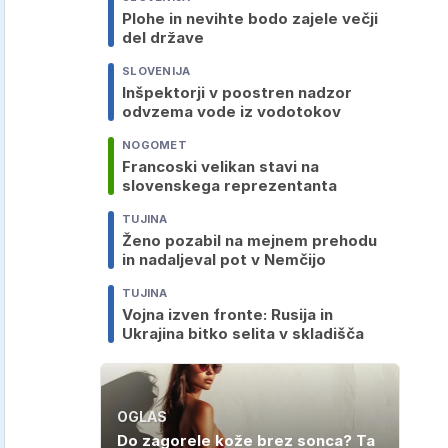
Plohe in nevihte bodo zajele večji
del države
SLOVENIJA
Inšpektorji v poostren nadzor
odvzema vode iz vodotokov
NOGOMET
Francoski velikan stavi na
slovenskega reprezentanta
TUJINA
Ženo pozabil na mejnem prehodu
in nadaljeval pot v Nemčijo
TUJINA
Vojna izven fronte: Rusija in
Ukrajina bitko selita v skladišča
OGLAS
Do zagorele kože brez sonca? Ta