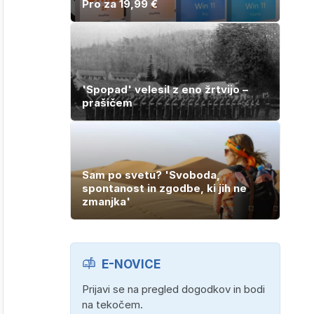
Pro za 19,99 €
'Spopad' velesil z eno žrtvijo –
prašičem
Sam po svetu? 'Svoboda,
spontanost in zgodbe, ki jih ne
zmanjka'
E-NOVICE
Prijavi se na pregled dogodkov in bodi
na tekočem.