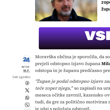
zop
župa
Moravška občina je sporočila, da so
prejeli odstopno izjavo župana
Mil
AVTOR:
odstopa in je županu predčasno pr
M.P.
Deli zgodbo:
"Župan je podal odstopno izjavo za
teče zoper njega,"
so zapisali na ur
meseca očitke zavrnil, kazensko ova
tudi, da gre za politično motiviran
je zdaj s položaja odstopil.