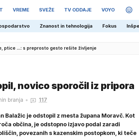
T
VREME
SVEŽE
TV ODDAJE
VOYO
MAGA
ospodarstvo
Znanost in tehnologija
Fokus
Inšp
mora lastnik še vedno plačevati davek?
, ptice ...: s preprosto gesto rešite življenje
l, novico sporočil iz pripora
min branja
117
n Balažic je odstopil z mesta župana Moravč. Kot
oča občina, je odstopno izjavo podal zaradi
oliščin, povezanih s kazenskim postopkom, ki teče