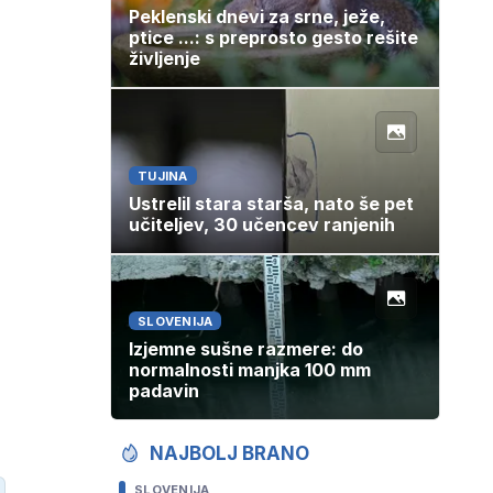
Peklenski dnevi za srne, ježe,
ptice ...: s preprosto gesto rešite
življenje
TUJINA
Ustrelil stara starša, nato še pet
učiteljev, 30 učencev ranjenih
SLOVENIJA
Izjemne sušne razmere: do
normalnosti manjka 100 mm
padavin
NAJBOLJ BRANO
SLOVENIJA