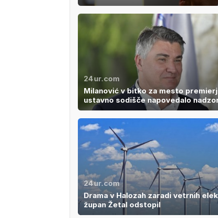
24ur.com
Milanović v bitko za mesto premierj
ustavno sodišče napovedalo nadzo
24ur.com
Drama v Halozah zaradi vetrnih elek
župan Žetal odstopil