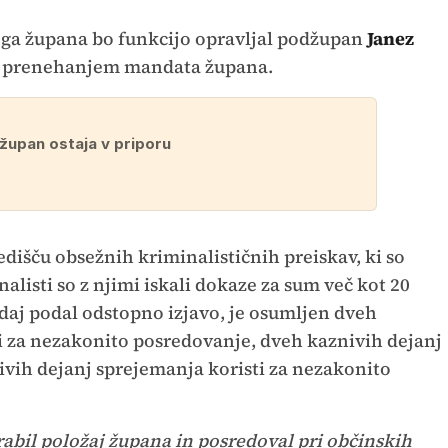
ga župana bo funkcijo opravljal podžupan
Janez
pred prenehanjem mandata župana.
župan ostaja v priporu
edišču obsežnih kriminalističnih preiskav, ki so
alisti so z njimi iskali dokaze za sum več kot 20
 zdaj podal odstopno izjavo, je osumljen dveh
i za nezakonito posredovanje, dveh kaznivih dejanj
vih dejanj sprejemanja koristi za nezakonito
rabil položaj župana in posredoval pri občinskih