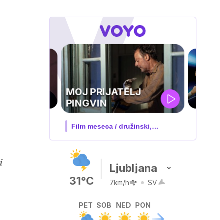
UEFA
SUPERPOKAL
V živo na VOYO: sreda ob 20.30
i
Ljubljana
31°C
7km/h
SV
PET
SOB
NED
PON