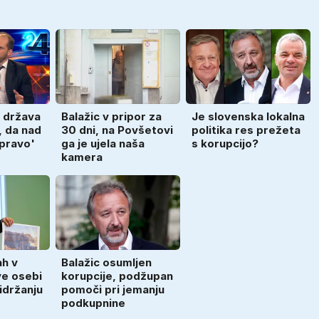
 država
Balažic v pripor za
Je slovenska lokalna
, da nad
30 dni, na Povšetovi
politika res prežeta
 pravo'
ga je ujela naša
s korupcijo?
kamera
ah v
Balažic osumljen
e osebi
korupcije, podžupan
idržanju
pomoči pri jemanju
podkupnine