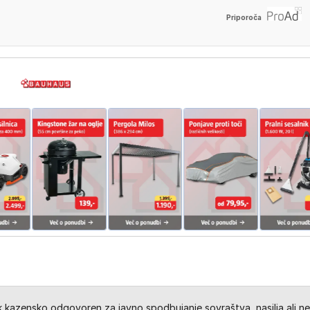
Priporoča
kazensko odgovoren za javno spodbujanje sovraštva, nasilja ali ne