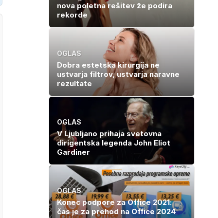
nova poletna rešitev že podira
rekorde
OGLAS
Dobra estetska kirurgija ne
ustvarja filtrov, ustvarja naravne
rezultate
OGLAS
V Ljubljano prihaja svetovna
dirigentska legenda John Eliot
Gardiner
OGLAS
Konec podpore za Office 2021:
čas je za prehod na Office 2024