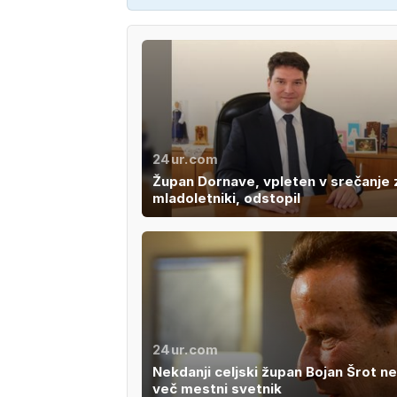
24ur.com
Župan Dornave, vpleten v srečanje 
mladoletniki, odstopil
24ur.com
Nekdanji celjski župan Bojan Šrot n
več mestni svetnik