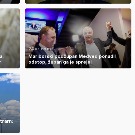
24ur.com
a,
Mariborski podžupan Medved ponudil
r
odstop, župan ga je sprejel
trarn: