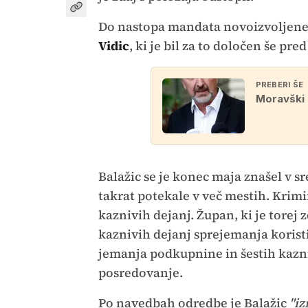
Do nastopa mandata novoizvoljene
Vidic
, ki je bil za to določen še 
PREBERI ŠE
Moravški 
Balažic se je konec maja znašel v sr
takrat potekale v več mestih. Krimin
kaznivih dejanj. Župan, ki je torej
kaznivih dejanj sprejemanja korist
jemanja podkupnine in šestih kazni
posredovanje.
Po navedbah odredbe je Balažic
"iz