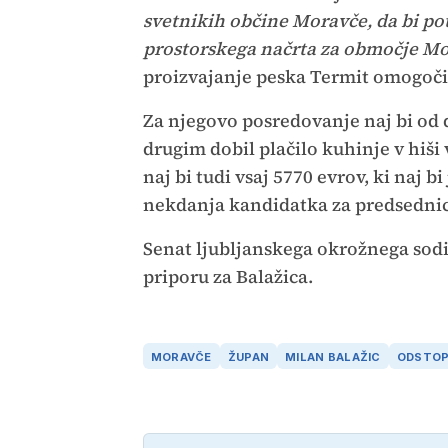
svetnikih občine Moravče, da bi p
prostorskega načrta za območje Mo
proizvajanje peska Termit omogoči
Za njegovo posredovanje naj bi od 
drugim dobil plačilo kuhinje v hiši 
naj bi tudi vsaj 5770 evrov, ki naj b
nekdanja kandidatka za predsednic
Senat ljubljanskega okrožnega sodi
priporu za Balažica.
MORAVČE
ŽUPAN
MILAN BALAŽIC
ODSTOP