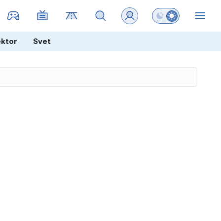
Preklopi barvni na
ZIN
ektor
Svet