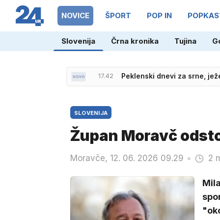
NOVICE
ŠPORT
POP IN
POPKAS
Slovenija
Črna kronika
Tujina
G
18.02
Po požaru v apartmaju: ali 
17.42
Peklenski dnevi za srne, ježe
SLOVENIJA
Župan Moravč odstopi
Moravče, 12. 06. 2026 09.29
2 
Mila
spor
"ok