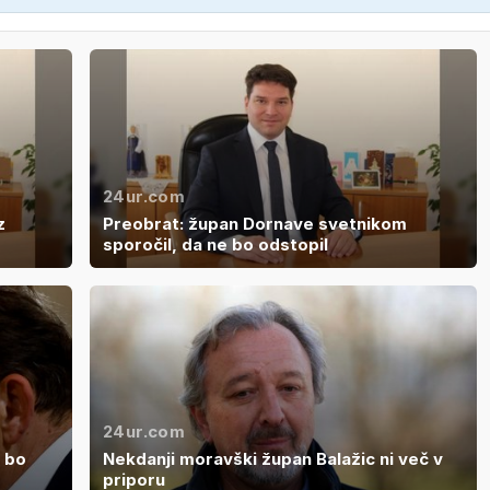
24ur.com
z
Preobrat: župan Dornave svetnikom
sporočil, da ne bo odstopil
24ur.com
e bo
Nekdanji moravški župan Balažic ni več v
priporu