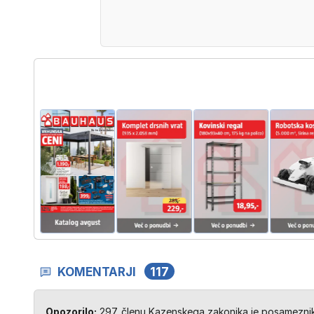
KOMENTARJI
117
Opozorilo:
297. členu Kazenskega zakonika je posameznik 