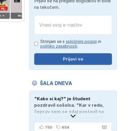
Prijavi se na pregled dogodkov in bodi
na tekočem.
Strinjam se s
splošnimi pogoji
in
politiko zasebnosti
.
Prijavi se
ŠALA DNEVA
"Kako si kaj?" je študent
pozdravil sošolca. "Kar v redu,
čeprav sem se zdaj postavil na
svoje noge!" "Kako to misliš?"
"Oče mi je vzel avto!"
750
654