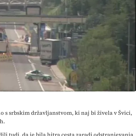
 s srbskim državljanstvom, ki naj bi živela v Švici,
h.
 tudi, da je bila hitra cesta zaradi odstranjevanja