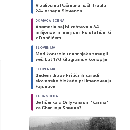
V zalivu na Pašmanu našli truplo
24-letnega Slovenca
DOMAČA SCENA
Anamaria naj bi zahtevala 34
milijonov in manj dni, ko sta hčerki
z Dončićem
SLOVENIJA
Med kontrolo tovornjaka zasegli
več kot 170 kilogramov konoplje
SLOVENIJA
Sedem držav kritičnih zaradi
slovenske blokade pri imenovanju
Fajonove
TUJA SCENA
Je hčerka z OnlyFansom 'karma'
za Charlieja Sheena?