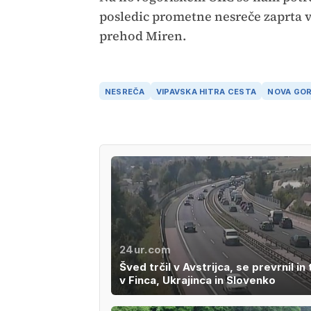
posledic prometne nesreče zaprta vs
prehod Miren.
NESREČA
VIPAVSKA HITRA CESTA
NOVA GOR
24ur.com
Šved trčil v Avstrijca, se prevrnil in 
v Finca, Ukrajinca in Slovenko