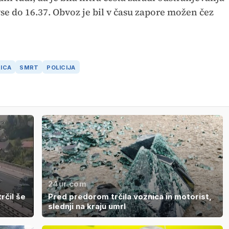
e do 16.37. Obvoz je bil v času zapore možen čez
ICA
SMRT
POLICIJA
24ur.com
trčil še
Pred predorom trčila voznica in motorist,
slednji na kraju umrl