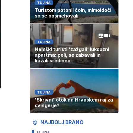
TUJINA
Turistom potonil čoln, mimoidoči
so se posmehovali
TUJINA
Nemški turisti 'zažgali' luksuzni
apartma: peli, se zabavali in
kazali sredinec
TUJINA
'Skrivni' otok na Hrvaškem raj za
svingerje?
NAJBOLJ BRANO
TUJINA