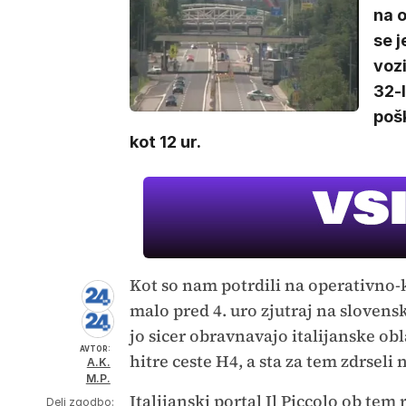
na 
se j
vozi
32-l
pošk
kot 12 ur.
Kot so nam potrdili na operativno
malo pred 4. uro zjutraj na slovens
jo sicer obravnavajo italijanske obla
AVTOR:
hitre ceste H4, a sta za tem zdrseli 
A.K.
M.P.
Italijanski portal Il Piccolo ob te
Deli zgodbo: