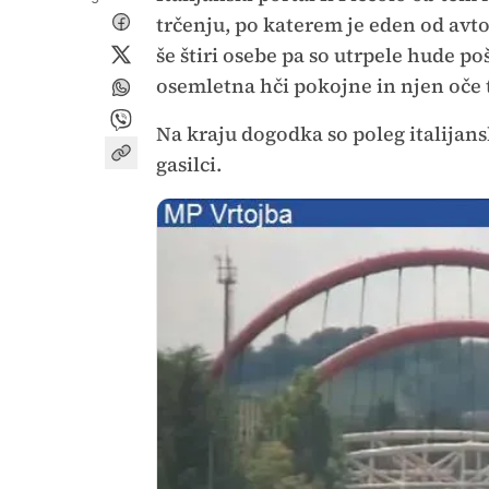
trčenju, po katerem je eden od avto
še štiri osebe pa so utrpele hude p
osemletna hči pokojne in njen oče t
Na kraju dogodka so poleg italijansk
gasilci.