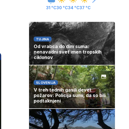
31 °C
30 °C
34 °C
37 °C
TUJINA
Od vrabca do dim suma:
nenavadni svet imen tropskih
ciklonov
SLOVENIJA
V treh tednih gasili devet
požarov: Policija sumi, da so bili
podtaknjeni