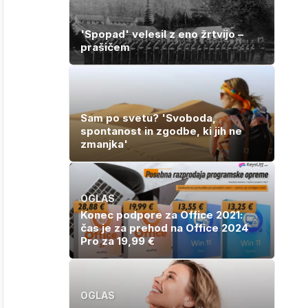
'Spopad' velesil z eno žrtvijo –
prašičem
Sam po svetu? 'Svoboda,
spontanost in zgodbe, ki jih ne
zmanjka'
OGLAS
Konec podpore za Office 2021:
čas je za prehod na Office 2024
Pro za 19,99 €
OGLAS