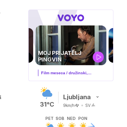
e
UEFA
SUPERPOKAL
V živo na VOYO: sreda ob 20.30
Ljubljana
i
31°C
9km/h
SV
PET
SOB
NED
PON