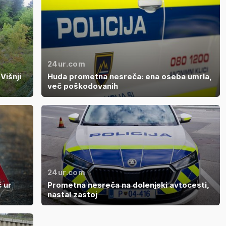
24ur.com
Višnji
Huda prometna nesreča: ena oseba umrla,
več poškodovanih
24ur.com
 ur
Prometna nesreča na dolenjski avtocesti,
nastal zastoj