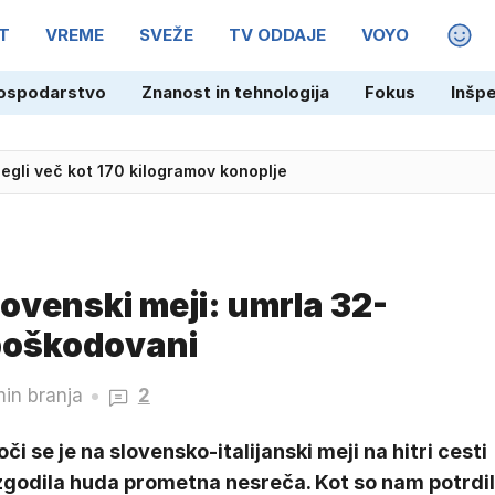
T
VREME
SVEŽE
TV ODDAJE
VOYO
MAGA
ospodarstvo
Znanost in tehnologija
Fokus
Inšp
egli več kot 170 kilogramov konoplje
slovenski meji: umrla 32-
 poškodovani
min branja
2
či se je na slovensko-italijanski meji na hitri cesti
zgodila huda prometna nesreča. Kot so nam potrdil