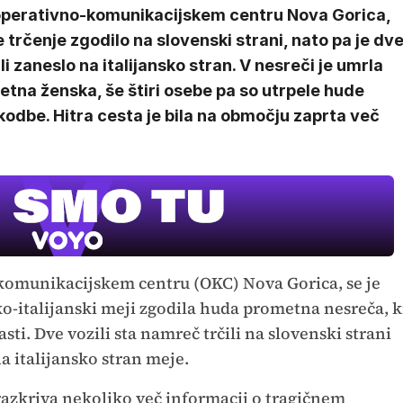
operativno-komunikacijskem centru Nova Gorica,
e trčenje zgodilo na slovenski strani, nato pa je dv
li zaneslo na italijansko stran. V nesreči je umrla
etna ženska, še štiri osebe pa so utrpele hude
odbe. Hitra cesta je bila na območju zaprta več
-komunikacijskem centru (OKC) Nova Gorica, se je
ko-italijanski meji zgodila huda prometna nesreča, k
sti. Dve vozili sta namreč trčili na slovenski strani
na italijansko stran meje.
m razkriva nekoliko več informacij o tragičnem