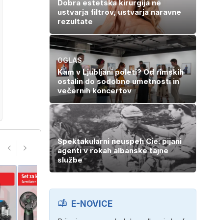
Dobra estetska kirurgija ne
ustvarja filtrov, ustvarja naravne
rezultate
OGLAS
Kam v Ljubljani poleti? Od rimskih
ostalin do sodobne umetnosti in
večernih koncertov
Spektakularni neuspeh Cie: pijani
agenti v rokah albanske tajne
službe
E-NOVICE