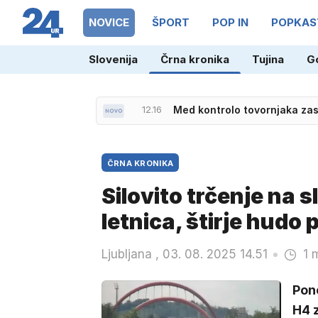
NOVICE
ŠPORT
POP IN
POPKAS
Slovenija
Črna kronika
Tujina
G
12.16
Med kontrolo tovornjaka zas
ČRNA KRONIKA
Silovito trčenje na 
letnica, štirje hudo
Ljubljana , 03. 08. 2025 14.51
1 
Pono
H4 