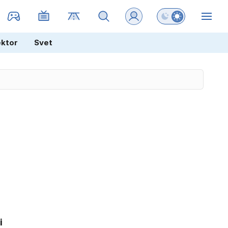
Preklopi barvni na
ZIN
ektor
Svet
i