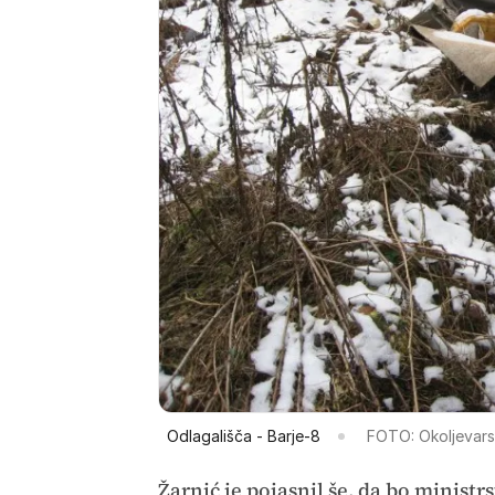
Odlagališča - Barje-8
FOTO: Okoljevars
Žarnić je pojasnil še, da bo ministr