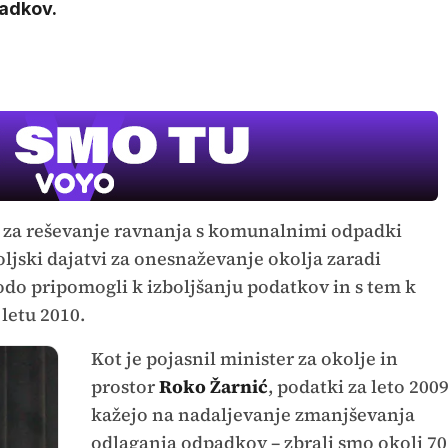
adkov.
i za reševanje ravnanja s komunalnimi odpadki
jski dajatvi za onesnaževanje okolja zaradi
V živo na VOY
do pripomogli k izboljšanju podatkov in s tem k
letu 2010.
Kot je pojasnil minister za okolje in
prostor
Roko Žarnić
, podatki za leto 200
kažejo na nadaljevanje zmanjševanja
odlaganja odpadkov – zbrali smo okoli 70