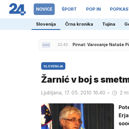
NOVICE
ŠPORT
POP IN
POPKAS
22.42
Pirnat: Varovanje Nataše P
Slovenija
Črna kronika
Tujina
G
22.04
Več gasilcev uspešno pogasi
SLOVENIJA
Žarnić v boj s smetm
Ljubljana, 17. 05. 2010 16.40
2 m
Pot
Erja
soo