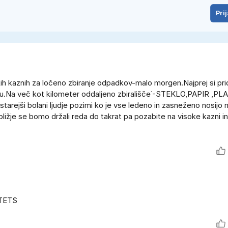
Prij
kih kaznih za ločeno zbiranje odpadkov-malo morgen.Najprej si pri
ju.Na več kot kilometer oddaljeno zbirališče˙-STEKLO,PAPIR ,PL
rejši bolani ljudje pozimi ko je vse ledeno in zasneženo nosijo n
žje se bomo držali reda do takrat pa pozabite na visoke kazni in
STETS