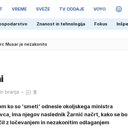
T
VREME
SVEŽE
TV ODDAJE
VOYO
MAGA
irc Musar je nezakonito
ospodarstvo
Znanost in tehnologija
Fokus
Inšp
lo požar, pomagali tudi AirTractorji
i
in branja
6
em ko so 'smeti' odnesle okoljskega ministra
vca, ima njegov naslednik Žarnić načrt, kako se bo
čil z ločevanjem in nezakonitim odlaganjem