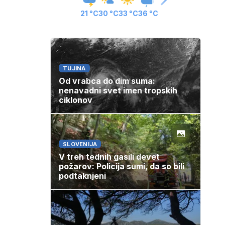
21 °C
30 °C
33 °C
36 °C
TUJINA
Od vrabca do dim suma:
nenavadni svet imen tropskih
ciklonov
SLOVENIJA
V treh tednih gasili devet
požarov: Policija sumi, da so bili
podtaknjeni