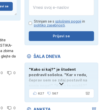
avi se
Strinjam se s
splošnimi pogoji
in
politiko zasebnosti
.
Prijavi se
dite
ASTIKA-
a zbirna
 glejte da
ŠALA DNEVA
"Kako si kaj?" je študent
0
0
pozdravil sošolca. "Kar v redu,
čeprav sem se zdaj postavil na
svoje noge!" "Kako to misliš?"
"Oče mi je vzel avto!"
627
567
0
0
ANKETA