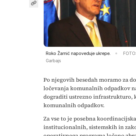
Roko Žarnić napoveduje ukrepe.
FOTO:
Garbajs
Po njegovih besedah moramo za dos
ločevanja komunalnih odpadkov na
dograditi ustrezno infrastrukturo,
komunalnih odpadkov.
Za vse to je posebna koordinacijska
institucionalnih, sistemskih in za
operativnega programa ločeno zbrani