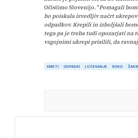
Očistimo Slovenijo. "
Pomagali bomo
bo poiskala izvedljiv načrt ukrepo
odpadkov. Krepili in izboljšali bom
tega pa je treba tudi opozarjati na to
vzgojnimi ukrepi prisilili, da ravn
SMETI
ODPADKI
LOČEVANJE
ROKO
ŽARN