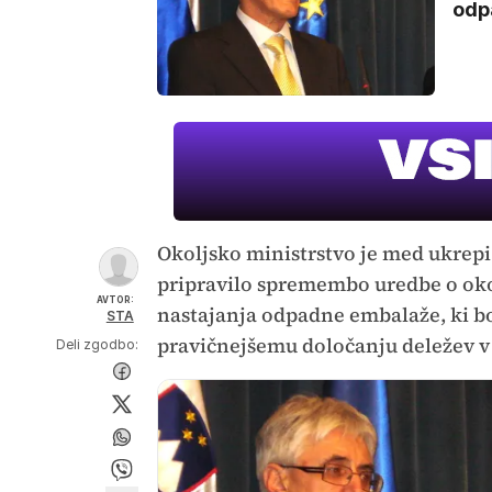
odp
Okoljsko ministrstvo je med ukrep
pripravilo spremembo uredbe o okol
AVTOR:
nastajanja odpadne embalaže, ki bo
STA
pravičnejšemu določanju deležev v 
Deli zgodbo: