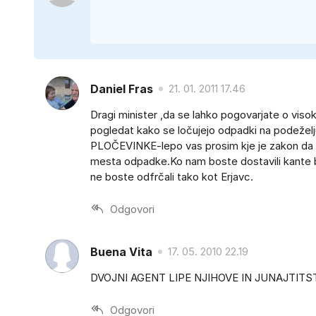
Daniel Fras
21. 01. 2011 17.46
Dragi minister ,da se lahko pogovarjate o viso
pogledat kako se ločujejo odpadki na podežel
PLOČEVINKE-lepo vas prosim kje je zakon da sta
mesta odpadke.Ko nam boste dostavili kante bli
ne boste odfrčali tako kot Erjavc.
Odgovori
Buena Vita
17. 05. 2010 22.19
DVOJNI AGENT LIPE NJIHOVE IN JUNAJTIT
Odgovori