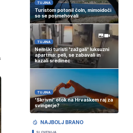
TUJINA
Turistom potonil čoln, mimoidoči
so se posmehovali
TUJINA
Nemški turisti 'zažgali' luksuzni
apartma: peli, se zabavali in
a
kazali sredinec
TUJINA
'Skrivni' otok na Hrvaškem raj za
svingerje?
NAJBOLJ BRANO
SLOVENIJA