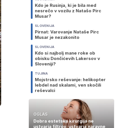
Kdo je Rusinja, ki je bila med
nesrečo v vozilu z Natašo Pirc
Musar?
SLOVENIJA
Pirnat: Varovanje Nataše Pirc
Musar je nezakonito
SLOVENIJA
Kdo si najbolj mane roke ob
obisku Dončićevih Lakersov v
Sloveniji?
TUJINA
Mojstrsko reševanje: helikopter
lebdel nad skalami, ven skočili
reševalci
OGLAS
Dobra estetska kirurgija ne
ustvarja filtrov, ustvarja naravne