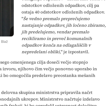
odstotkov odloženih odpadkov, cilj pa
ostaja 40 odstotkov odloženih odpadkov.
"
Še vedno premalo preprečujemo
nastajanje odpadkov, jih ločeno zbiramo,
jih predelujemo, vendar premalo
recikliramo in preveč komunalnih
 Blaž
odpadkov konča na odlagališčih v
nepredelani obliki,
" je izpostavil.
ego omenjenega cilja doseči večjo stopnjo
 izvoru, njihovo čim večjo ponovno uporabo in
 ki bo omogočila predelavo preostanka mešanih
 delovna skupina ministrstva pripravila načrt
konodajnih ukrepov. Ministrstvo načrtuje izdelavo
h frakcij, ki bo opredelil ustreznost določitve