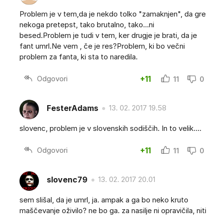
Problem je v tem,da je nekdo tolko "zamaknjen", da gre
nekoga pretepst, tako brutalno, tako...ni
besed.Problem je tudi v tem, ker drugje je brati, da je
fant umrl.Ne vem , če je res?Problem, ki bo večni
problem za fanta, ki sta to naredila.
Odgovori
+11
11
0
FesterAdams
13. 02. 2017 19.58
slovenc, problem je v slovenskih sodiščih. In to velik....
Odgovori
+11
11
0
slovenc79
13. 02. 2017 20.01
sem slišal, da je umrl, ja. ampak a ga bo neko kruto
maščevanje oživilo? ne bo ga. za nasilje ni opravičila, niti