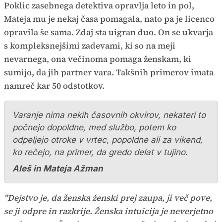
Poklic zasebnega detektiva opravlja leto in pol,
Mateja mu je nekaj časa pomagala, nato pa je licenco
opravila še sama. Zdaj sta uigran duo. On se ukvarja
s kompleksnejšimi zadevami, ki so na meji
nevarnega, ona večinoma pomaga ženskam, ki
sumijo, da jih partner vara. Takšnih primerov imata
namreč kar 50 odstotkov.
Varanje nima nekih časovnih okvirov, nekateri to
počnejo dopoldne, med službo, potem ko
odpeljejo otroke v vrtec, popoldne ali za vikend,
ko rečejo, na primer, da gredo delat v tujino.
Aleš in Mateja Ažman
"Dejstvo je, da ženska ženski prej zaupa, ji več pove,
se ji odpre in razkrije. Ženska intuicija je neverjetno