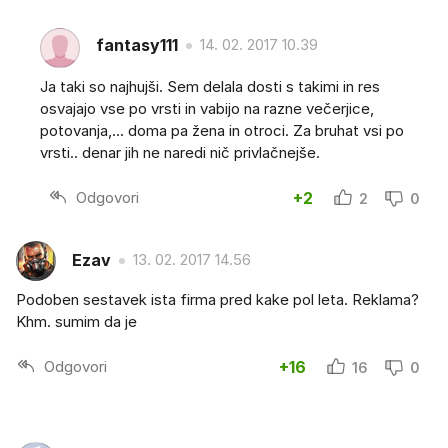
fantasy111
14. 02. 2017 10.39
Ja taki so najhujši. Sem delala dosti s takimi in res
osvajajo vse po vrsti in vabijo na razne večerjice,
potovanja,... doma pa žena in otroci. Za bruhat vsi po
vrsti.. denar jih ne naredi nič privlačnejše.
Odgovori
+2
2
0
Ezav
13. 02. 2017 14.56
Podoben sestavek ista firma pred kake pol leta. Reklama?
Khm. sumim da je
Odgovori
+16
16
0