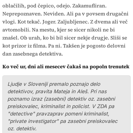
oblačilih, pod čepico, odejo. Zakamufliran.
Neprepoznaven. Neviden. Ali pa v povsem drugačni
vlogi. Kot tekač. Joger. Zaljubljenec. Z dvema ali več
avtomobili. Na mestu, kjer se sicer nikoli ne bi
znašel. Ob urah, ko bi bil sicer nekje drugje. Sliši se
kot prizor iz filma. Pa ni. Takšen je pogosto delovni
dan zasebnega detektiva.
Ko več ur, dni ali mesecev čakaš na popoln trenutek
Ljudje v Sloveniji premalo poznajo delo
detektivov, pravita Mateja in Aleš. Pri nas
poznamo izraz (zasebni) detektiv oz. zasebni
preiskovalec, kriminalist in policist. V ZDA pa
"detective" pravzaprav pomeni kriminalist,
"private investigator" pa zasebni preiskovalec
oz. detektiv.