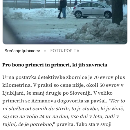
Srečanje ljubimcev.
FOTO: POP TV
Pro bono primeri in primeri, ki jih zavrneta
Urna postavka detektivske zbornice je 70 evrov plus
kilometrina. V praksi so cene nižje, okoli 50 evrov v
Ljubljani, še manj drugje po Sloveniji. V veliko
primerih se Ažmanova dogovorita za pavšal.
"Ker to
ni služba od osmih do štirih, to je služba, ki jo živiš,
saj sva na voljo 24 ur na dan, vse dni v letu, tudi v
tujini, če je potrebno,
" pravita. Tako sta v svoji