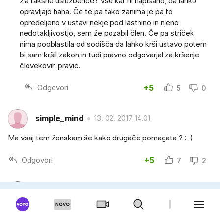
Za takšne uslužbence? Vse kar ni napisano, da lahko
opravljajo haha. Če te pa tako zanima je pa to
opredeljeno v ustavi nekje pod lastnino in njeno
nedotakljivostjo, sem že pozabil člen. Če pa striček
nima pooblastila od sodišča da lahko krši ustavo potem
bi sam kršil zakon in tudi pravno odgovarjal za kršenje
človekovih pravic.
Odgovori
+5
5
0
simple_mind
13. 02. 2017 14.01
Ma vsaj tem ženskam še kako drugače pomagata ? :-)
Odgovori
+5
7
2
area33
13. 02. 2017 13.36
Ja ženske z nečisto vestjo iščemo krivico pri