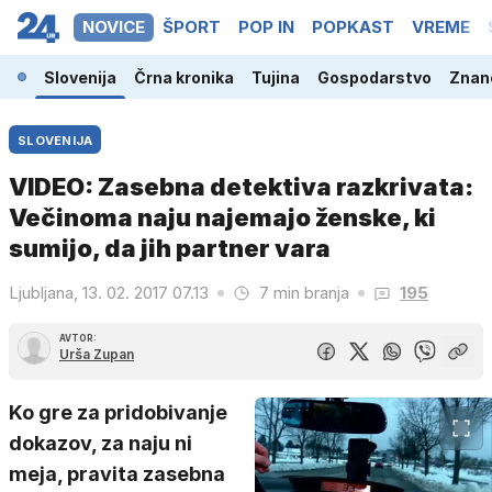
NOVICE
ŠPORT
POP IN
POPKAST
VREME
Slovenija
Črna kronika
Tujina
Gospodarstvo
Znano
SLOVENIJA
VIDEO: Zasebna detektiva razkrivata:
Večinoma naju najemajo ženske, ki
sumijo, da jih partner vara
Ljubljana, 13. 02. 2017 07.13
7 min branja
195
AVTOR:
Urša Zupan
Ko gre za pridobivanje
dokazov, za naju ni
meja, pravita zasebna