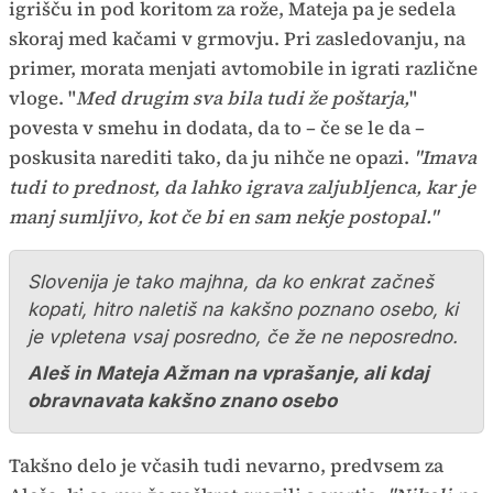
igrišču in pod koritom za rože, Mateja pa je sedela
skoraj med kačami v grmovju. Pri zasledovanju, na
primer, morata menjati avtomobile in igrati različne
vloge. "
Med drugim sva bila tudi že poštarja,
"
povesta v smehu in dodata, da to – če se le da –
poskusita narediti tako, da ju nihče ne opazi.
"Imava
tudi to prednost, da lahko igrava zaljubljenca, kar je
manj sumljivo, kot če bi en sam nekje postopal."
Slovenija je tako majhna, da ko enkrat začneš
kopati, hitro naletiš na kakšno poznano osebo, ki
je vpletena vsaj posredno, če že ne neposredno.
Aleš in Mateja Ažman na vprašanje, ali kdaj
obravnavata kakšno znano osebo
Takšno delo je včasih tudi nevarno, predvsem za