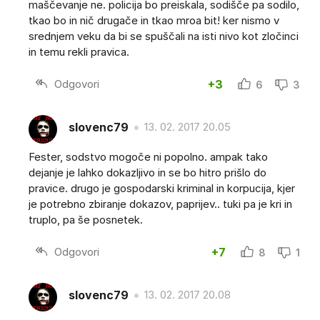
maščevanje ne. policija bo preiskala, sodišče pa sodilo,
tkao bo in nič drugače in tkao mroa bit! ker nismo v
srednjem veku da bi se spuščali na isti nivo kot zločinci
in temu rekli pravica.
Odgovori
+3
6
3
slovenc79
13. 02. 2017 20.05
Fester, sodstvo mogoče ni popolno. ampak tako
dejanje je lahko dokazljivo in se bo hitro prišlo do
pravice. drugo je gospodarski kriminal in korpucija, kjer
je potrebno zbiranje dokazov, paprijev.. tuki pa je kri in
truplo, pa še posnetek.
Odgovori
+7
8
1
slovenc79
13. 02. 2017 20.08