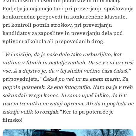
ekonomskih in osebnih podatkov in informacij.
Podjetja ju najamejo tudi pri preverjanju spoštovanja
konkurenčne prepovedi in konkurenčne klavzule,
pri kontroli potnih stroškov, pri preverjanju
kandidatov za zaposlitev in preverjanju dela pod
vplivom alkohola ali prepovedanih drog.
"
Vsi mislijo, da je naše delo tako razburljivo, kot
vidimo v filmih in nadaljevankah. Da se v eni uri reši
vse. A a dejstvo je, da v tej službi večino časa čakaš,"
pripovedujeta. "
Č
akaš po več ur na enem mestu. Za
popoln posnetek. Za eno fotografijo. Nato pa je v treh
sekundah vsega konec. In samo upaš lahko, da ti v
tistem trenutku ne zataji oprema. Ali da ti pogleda ne
zakrije velik tovornjak."
Ker to pa potem že je
filmsko!