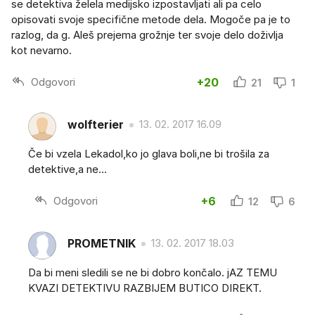
se detektiva želela medijsko izpostavljati ali pa celo
opisovati svoje specifične metode dela. Mogoče pa je to
razlog, da g. Aleš prejema grožnje ter svoje delo doživlja
kot nevarno.
Odgovori
+20
21
1
wolfterier
13. 02. 2017 16.09
Če bi vzela Lekadol,ko jo glava boli,ne bi trošila za
detektive,a ne...
Odgovori
+6
12
6
PROMETNIK
13. 02. 2017 18.03
Da bi meni sledili se ne bi dobro končalo. jAZ TEMU
KVAZI DETEKTIVU RAZBIJEM BUTICO DIREKT.