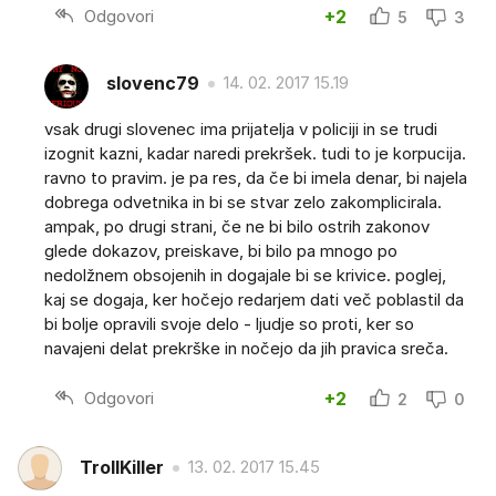
Odgovori
+2
5
3
slovenc79
14. 02. 2017 15.19
vsak drugi slovenec ima prijatelja v policiji in se trudi
izognit kazni, kadar naredi prekršek. tudi to je korpucija.
ravno to pravim. je pa res, da če bi imela denar, bi najela
dobrega odvetnika in bi se stvar zelo zakomplicirala.
ampak, po drugi strani, če ne bi bilo ostrih zakonov
glede dokazov, preiskave, bi bilo pa mnogo po
nedolžnem obsojenih in dogajale bi se krivice. poglej,
kaj se dogaja, ker hočejo redarjem dati več poblastil da
bi bolje opravili svoje delo - ljudje so proti, ker so
navajeni delat prekrške in nočejo da jih pravica sreča.
Odgovori
+2
2
0
TrollKiller
13. 02. 2017 15.45