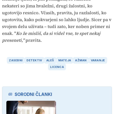
nekateri so jima hvaležni, drugi žalostni, ko
ugotovijo resnico. Včasih, pravita, ju razžalosti, ko
ugotovita, kako pokvarjeni so lahko ljudje. Sicer pa v
svojem delu uživata – tudi zato, ker noben primer ni
enak. "
Ko že misliš, da si videl vse, te spet nekaj
preseneti,"
pravita.
ZASEBNI
DETEKTIV
ALEŠ
MATEJA
AŽMAN
VARANJE
LICENCA
SORODNI ČLANKI