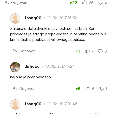
Odgovori
+22
26
4
frang00
13. 02. 2017 15.52
Zakona o detektivski dejavnosti še nisi bral? Kar
predlagaš je strogo prepovedano in to lahko počnejo le
kriminalisti s pooblastili vrhovnega sodišča.
Odgovori
+1
7
6
duhccc
13. 02. 2017 17.24
kaj vse je prepovedano
Odgovori
+5
6
1
frang00
13. 02. 2017 19.46