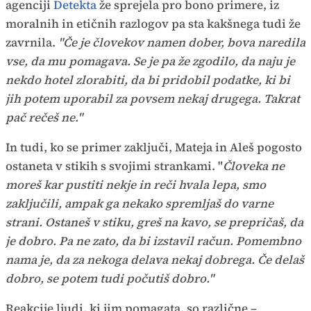
agenciji
Detekta
že sprejela pro bono primere, iz
moralnih in etičnih razlogov pa sta kakšnega tudi že
zavrnila.
"Če je človekov namen dober, bova naredila
vse, da mu pomagava. Se je pa že zgodilo, da naju je
nekdo hotel zlorabiti, da bi pridobil podatke, ki bi
jih potem uporabil za povsem nekaj drugega. Takrat
pač rečeš ne."
In tudi, ko se primer zaključi, Mateja in Aleš pogosto
ostaneta v stikih s svojimi strankami. "
Človeka ne
moreš kar pustiti nekje in reči hvala lepa, smo
zaključili, ampak ga nekako spremljaš do varne
strani. Ostaneš v stiku, greš na kavo, se prepričaš, da
je dobro. Pa ne zato, da bi izstavil račun. Pomembno
nama je, da za nekoga delava nekaj dobrega. Če delaš
dobro, se potem tudi počutiš dobro."
Reakcije ljudi, ki jim pomagata, so različne –