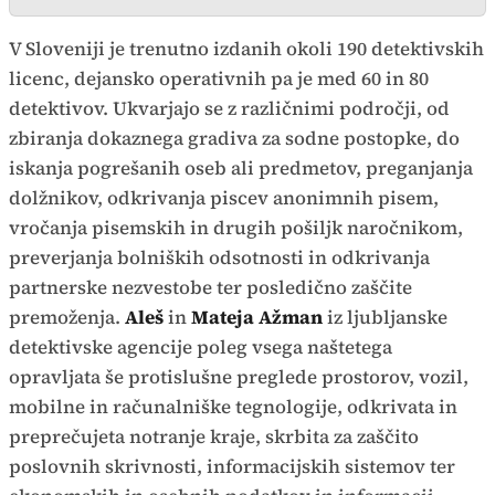
V Sloveniji je trenutno izdanih okoli 190 detektivskih
licenc, dejansko operativnih pa je med 60 in 80
detektivov. Ukvarjajo se z različnimi področji, od
zbiranja dokaznega gradiva za sodne postopke, do
iskanja pogrešanih oseb ali predmetov, preganjanja
dolžnikov, odkrivanja piscev anonimnih pisem,
vročanja pisemskih in drugih pošiljk naročnikom,
preverjanja bolniških odsotnosti in odkrivanja
partnerske nezvestobe ter posledično zaščite
premoženja.
Aleš
in
Mateja Ažman
iz ljubljanske
detektivske agencije poleg vsega naštetega
opravljata še protislušne preglede prostorov, vozil,
mobilne in računalniške tegnologije, odkrivata in
preprečujeta notranje kraje, skrbita za zaščito
poslovnih skrivnosti, informacijskih sistemov ter