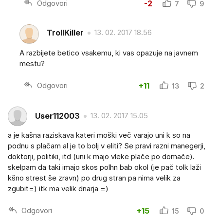
Odgovori
-2
7
9
TrollKiller
13. 02. 2017 18.56
A razbijete betico vsakemu, ki vas opazuje na javnem
mestu?
Odgovori
+11
13
2
User112003
13. 02. 2017 15.05
a je kašna raziskava kateri moški več varajo uni k so na
podnu s plačam al je to bolj v eliti? Se pravi razni manegerji,
doktorji, politiki, itd (uni k majo vleke plače po domače).
skelpam da taki imajo skos polhn bab okol (je pač tolk laži
kšno strest še zravn) po drug stran pa nima velik za
zgubit=) itk ma velik dnarja =)
Odgovori
+15
15
0