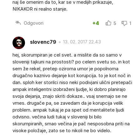
naj še omenim da to, kar se v medijih prikazuje,
NIKAKOR ni realno stanje.
Odgovori
+4
5
1
slovenc79
13. 02. 2017 22.43
hej, skorumpiran je cel svet. a mislite da so samo v
sloveniji tajkuni na prostosti? po celem svetu so. in kot
sem že rekel, pretep oziroma umor je popolnoma
drugačno kaznivo dejanje kot korupcija. to je kot noč in
dan. sploh ker storilci niso neki podivjani ulični pretepači
ampak inteligentni izobraženi ljudje, ki dobro planirajo
svoja dejanja, znajo skriti dokaze.. vsaj snemajo se ne
vmes. drugače pa, se zavedam da je korupcija velik
problem. ampak tukaj je pa spet od mentalitete ljudi
odvisno. večina ludi tukaj v sloveniji bi bilo
skorumpiranih, smao večina je pač nesposobna priti na
visoke položaje, zato se to nikoli ne bo videlo.