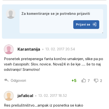
Prijavi se
Karantanija
13. 02. 2017 20.54
Posnetek pretepenega fanta končno umaknjen, slike pa po
vseh časopisih: Slov. novice. Nova24 in še kje .... še to naj
odstranijo! Sramotno!
Odgovori
+5
7
2
jafalical
13. 02. 2017 18.52
Res prešuštništvo...ampak iz posnetka se kako