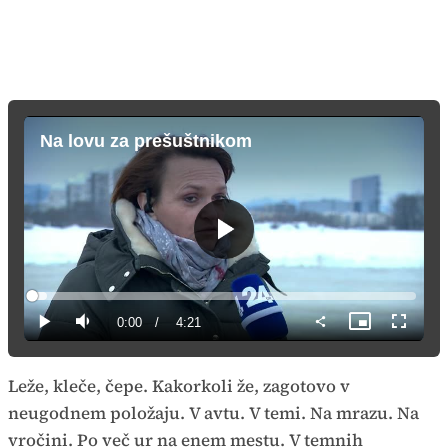
Na lovu za prešuštnikom
Predvajaj
Loaded
:
3.79%
Current
0:00
/
Duration
4:21
Predvajaj
Tiho
Slika
Celozas
v
način
sliki
Time
Leže, kleče, čepe. Kakorkoli že, zagotovo v
neugodnem položaju. V avtu. V temi. Na mrazu. Na
vročini. Po več ur na enem mestu. V temnih