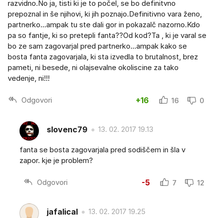
razvidno.No ja, tisti ki je to počel, se bo definitvno
prepoznal in še njihovi, ki jih poznajo.Definitivno vara ženo,
partnerko...ampak tu ste dali gor in pokazalč nazorno.Kdo
pa so fantje, ki so pretepli fanta??Od kod?Ta , ki je varal se
bo ze sam zagovarjal pred partnerko...ampak kako se
bosta fanta zagovarjala, ki sta izvedla to brutalnost, brez
pameti, ni besede, ni olajsevalne okoliscine za tako
vedenje, ni!!!
Odgovori
+16
16
0
slovenc79
13. 02. 2017 19.13
fanta se bosta zagovarjala pred sodiščem in šla v
zapor. kje je problem?
Odgovori
-5
7
12
jafalical
13. 02. 2017 19.25