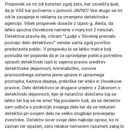
Prispevek se mi zdi koristen zgolj zato, ker osvešča ljudi,
da je VSE kar počnemo v javnosti JAVNO! Vse drugo se mi
zdi le zavajanje in reklama za omenjeno detektivsko
agencijo. Višek prispevek doseže z izjavo g. Aleša, da
lahko spozna človekove namene v manj kot 2 minutah.
Detektiva pravita da, citiram "Ljudje v Sloveniji premalo
poznajo delo detektivov" vendar sama zgolj površno
predstavita poklic. V prispevku bi se lahko malce bolj
potrudila ter pojasnila da je za opravljanje poklica potrebno
opraviti detektivski izpit ki zajema pravno ureditev
detektivske dejavnosti, kriminalistiko, osnove
pravosodnega sistema javne uprave in upravnega
postopka, kazniva dejanja, prekrške ter etiko in človekove
pravice. Delo detektivov je drugace urejeno z Zakonom o
detektivski dejavnosti, kjer je natančno določeno kaj se
lahko ter kaj se ne sme! Naj poudarim tudi, da se detektiv
sam odloča o področjih svojega dela ter da se nekateri
detektivi pri svojem delu na veliko izogibajo preverjanju
zvestobe. Detektiv sicer svoje delo najbolje opravi, ko ni
zaznan ter opažen, zato nikakor nemorem razumeti zakaj bi