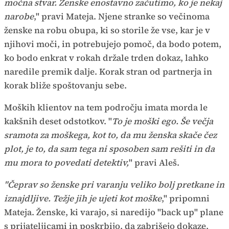
močna stvar. Ženske enostavno začutimo, ko je nekaj
narobe
," pravi Mateja. Njene stranke so večinoma
ženske na robu obupa, ki so storile že vse, kar je v
njihovi moči, in potrebujejo pomoč, da bodo potem,
ko bodo enkrat v rokah držale trden dokaz, lahko
naredile premik dalje. Korak stran od partnerja in
korak bliže spoštovanju sebe.
Moških klientov na tem področju imata morda le
kakšnih deset odstotkov. "
To je moški ego. Še večja
sramota za moškega, kot to, da mu ženska skače čez
plot, je to, da sam tega ni sposoben sam rešiti in da
mu mora to povedati detektiv,
" pravi Aleš.
"Čeprav so ženske pri varanju veliko bolj pretkane in
iznajdljive. Težje jih je ujeti kot moške
," pripomni
Mateja. Ženske, ki varajo, si naredijo "back up" plane
s prijateljicami in poskrbijo, da zabrišejo dokaze,