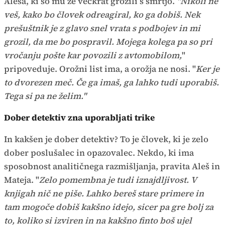
Aleša, ki so mu že večkrat grozili s smrtjo.
"Nikoli ne
veš, kako bo človek odreagiral, ko ga dobiš. Nek
prešuštnik je z glavo snel vrata s podbojev in mi
grozil, da me bo pospravil. Mojega kolega pa so pri
vročanju pošte kar povozili z avtomobilom,
"
pripoveduje. Orožni list ima, a orožja ne nosi. "
Ker je
to dvorezen meč. Če ga imaš, ga lahko tudi uporabiš.
Tega si pa ne želim."
Dober detektiv zna uporabljati trike
In kakšen je dober detektiv? To je človek, ki je zelo
dober poslušalec in opazovalec. Nekdo, ki ima
sposobnost analitičnega razmišljanja, pravita Aleš in
Mateja. "
Zelo pomembna je tudi iznajdljivost. V
knjigah nič ne piše. Lahko bereš stare primere in
tam mogoče dobiš kakšno idejo, sicer pa gre bolj za
to, koliko si izviren in na kakšno finto boš ujel