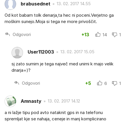
brabusednet
13. 02. 2017 14.55
Od kot babam tolk denarja,ta hec ni poceni.Verjetno ga
moškim sunejo.Moja si tega ne more privoščit.
Odgovori
+13
14
1
User112003
13. 02. 2017 15.05
sj zato sumim je tega največ med unimi k majo velik
dnarja=)?
Odgovori
+5
6
1
Amnasty
13. 02. 2017 14.12
a ni lažje tipu pod avto nataknit gps in na telefonu
spremljat kje se nahaja, ceneje in manj komplicirano