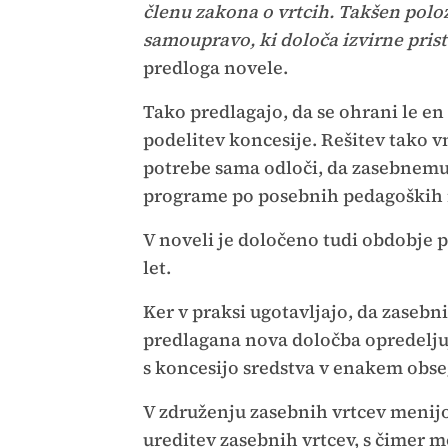
členu zakona o vrtcih. Takšen polo
samoupravo, ki določa izvirne prist
predloga novele.
Tako predlagajo, da se ohrani le en
podelitev koncesije. Rešitev tako v
potrebe sama odloči, da zasebnemu v
programe po posebnih pedagoških n
V noveli je določeno tudi obdobje p
let.
Ker v praksi ugotavljajo, da zasebni
predlagana nova določba opredeljuj
s koncesijo sredstva v enakem obse
V združenju zasebnih vrtcev menijo
ureditev zasebnih vrtcev, s čimer m