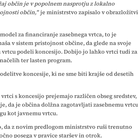
žaj občin je v popolnem nasprotju z lokalno
ojnosti občin,"
je ministrstvo zapisalo v obrazložitvi
 model za financiranje zasebnega vrtca, to je
naša v sistem pristojnost občine, da glede na svoje
rtcu podeli koncesijo. Dobijo jo lahko vrtci tudi za
ačelih ter lasten program.
odelitve koncesije, ki ne sme biti krajše od desetih
 vrtci s koncesijo prejemajo različen obseg sredstev,
e, da je občina dolžna zagotavljati zasebnemu vrtc
gu kot javnemu vrtcu.
, da z novim predlogom ministrstvo ruši trenutno
očno posega v pravice staršev in otrok.