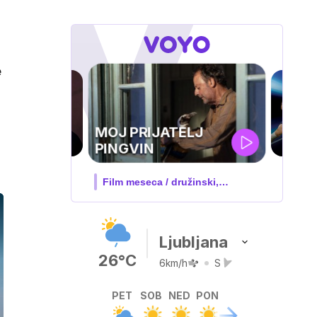
e
UEFA
SUPERPOKAL
V živo na VOYO: sreda ob 20.30
Ljubljana
26°C
6km/h
S
PET
SOB
NED
PON