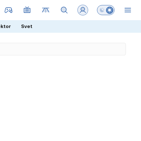
Preklopi barvni na
ZIN
ektor
Svet