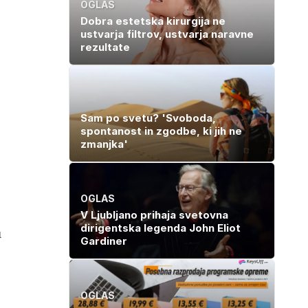
OGLAS
Dobra estetska kirurgija ne
ustvarja filtrov, ustvarja naravne
rezultate
Sam po svetu? 'Svoboda,
spontanost in zgodbe, ki jih ne
zmanjka'
OGLAS
V Ljubljano prihaja svetovna
dirigentska legenda John Eliot
u
Gardiner
OGLAS