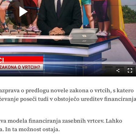
Predvajaj
Cel
nač
azprava o predlogu novele zakona o vrtcih, s katero
aževanje poseči tudi v obstoječo ureditev financiranj
va modela financiranja zasebnih vrtcev. Lahko
a. In ta možnost ostaja.