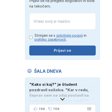
Prijavi se na pregled dogodkov in bodi
na tekočem.
Strinjam se s
splošnimi pogoji
in
politiko zasebnosti
.
Prijavi se
ŠALA DNEVA
"Kako si kaj?" je študent
pozdravil sošolca. "Kar v redu,
čeprav sem se zdaj postavil na
svoje noge!" "Kako to misliš?"
"Oče mi je vzel avto!"
798
709