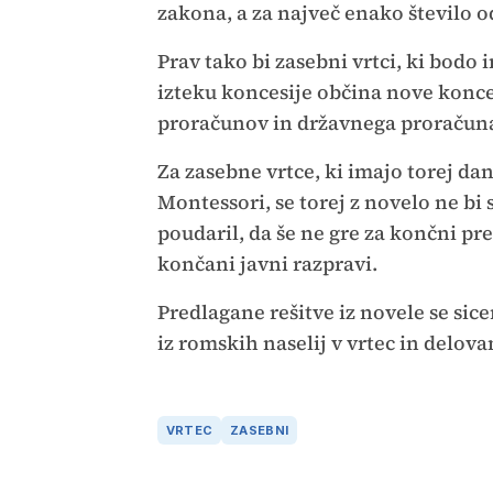
zakona, a za največ enako število od
Prav tako bi zasebni vrtci, ki bodo 
izteku koncesije občina nove konces
proračunov in državnega proračuna 
Za zasebne vrtce, ki imajo torej da
Montessori, se torej z novelo ne bi 
poudaril, da še ne gre za končni pr
končani javni razpravi.
Predlagane rešitve iz novele se sic
iz romskih naselij v vrtec in delov
VRTEC
ZASEBNI