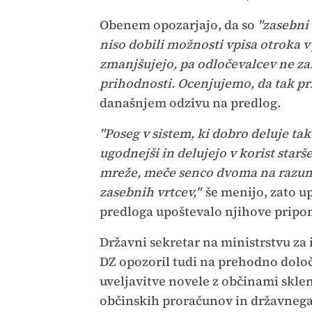
Obenem opozarjajo, da so
"zasebni 
niso dobili možnosti vpisa otroka v 
zmanjšujejo, pa odločevalcev ne zan
prihodnosti. Ocenjujemo, da tak pri
današnjem odzivu na predlog.
"Poseg v sistem, ki dobro deluje tako
ugodnejši in delujejo v korist starš
mreže, meče senco dvoma na razume
zasebnih vrtcev,"
še menijo, zato u
predloga upoštevalo njihove pripo
Državni sekretar na ministrstvu za
DZ opozoril tudi na prehodno določb
uveljavitve novele z občinami sklen
občinskih proračunov in državnega 