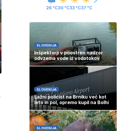
26 °C
30 °C
33 °C
37 °C
SLOVENIJA
Inšpektorji v poostren nadzor
odvzema vode iz vodotokov
ozaslonski
in
SLOVENIJA
a
Lažni policist na Brniku več kot
leto in pol, opremo kupil na Bolhi
SLOVENIJA