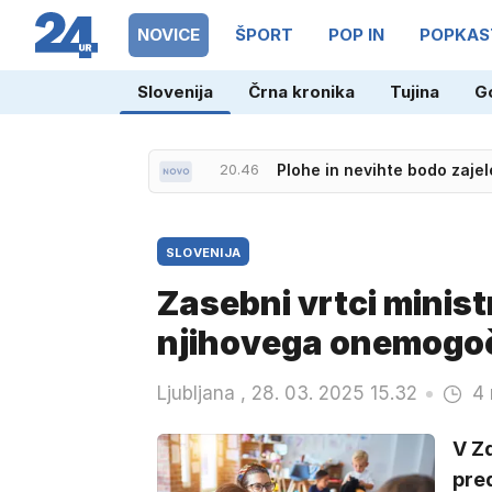
NOVICE
ŠPORT
POP IN
POPKAS
Slovenija
Črna kronika
Tujina
G
20.54
Izrael zahteval odpoved k
20.46
Plohe in nevihte bodo zajel
SLOVENIJA
Zasebni vrtci minis
njihovega onemogo
Ljubljana , 28. 03. 2025 15.32
4 
V Z
pre