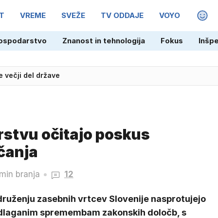
T
VREME
SVEŽE
TV ODDAJE
VOYO
MAGA
ospodarstvo
Znanost in tehnologija
Fokus
Inšp
oncerta Kanyeja Westa na Portugalskem
e večji del države
trstvu očitajo poskus
čanja
min branja
12
druženju zasebnih vrtcev Slovenije nasprotujejo
dlaganim spremembam zakonskih določb, s