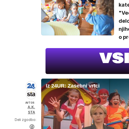
kate
"Ve
delo
njih
o pr
Iz 24UR: Zasebni vrtci
AVTOR:
A.K.
STA
Deli zgodbo: