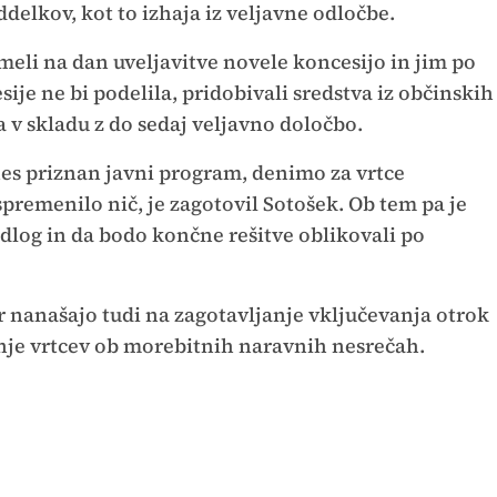
delkov, kot to izhaja iz veljavne odločbe.
imeli na dan uveljavitve novele koncesijo in jim po
ije ne bi podelila, pridobivali sredstva iz občinskih
v skladu z do sedaj veljavno določbo.
nes priznan javni program, denimo za vrtce
spremenilo nič, je zagotovil Sotošek. Ob tem pa je
edlog in da bodo končne rešitve oblikovali po
er nanašajo tudi na zagotavljanje vključevanja otrok
anje vrtcev ob morebitnih naravnih nesrečah.