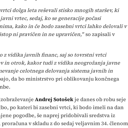
vrtci dolga leta reševali stisko mnogih staršev, ki
javni vrtec, sedaj, ko se generacije počasi
ima, kako in če bodo zasebni vrtci lahko delovali v
stop ni pravičen in ne upravičen,"
so zapisali v
 z vidika javnih financ, saj so tovrstni vrtci
ev in otrok, kakor tudi z vidika neogrožanja javne
vanje celotnega delovanja sistema javnih in
pajo, da bo ministrstvo pri oblikovanju končnega
mbe.
 izobraževanje
Andrej Sotošek
je danes ob robu seje
o, po kateri bi zasebni vrtci, ki bodo imeli na dan
jene pogodbe, še naprej pridobivali sredstva iz
proračuna v skladu z do sedaj veljavnim 34. členom