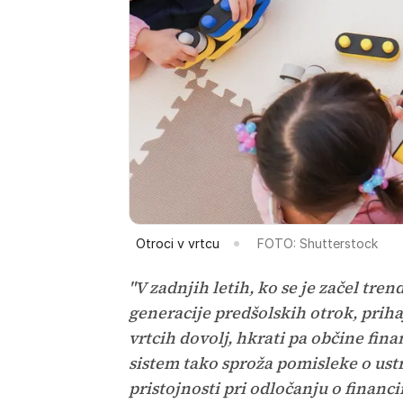
Otroci v vrtcu
FOTO: Shutterstock
"V zadnjih letih, ko se je začel tre
generacije predšolskih otrok, prihaj
vrtcih dovolj, hkrati pa občine fina
sistem tako sproža pomisleke o ust
pristojnosti pri odločanju o financi