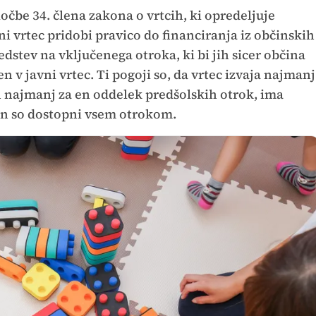
čbe 34. člena zakona o vrtcih, ki opredeljuje
ni vrtec pridobi pravico do financiranja iz občinskih
edstev na vključenega otroka, ki bi jih sicer občina
en v javni vrtec. Ti pogoji so, da vrtec izvaja najmanj
 najmanj za en oddelek predšolskih otrok, ima
in so dostopni vsem otrokom.