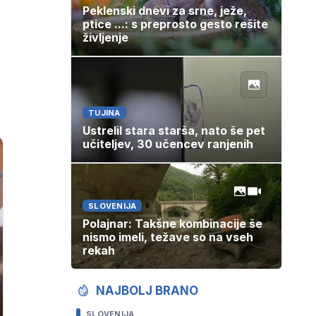
Peklenski dnevi za srne, ježe,
ptice ...: s preprosto gesto rešite
življenje
TUJINA
Ustrelil stara starša, nato še pet
učiteljev, 30 učencev ranjenih
SLOVENIJA
Polajnar: Takšne kombinacije še
nismo imeli, težave so na vseh
rekah
NAJBOLJ BRANO
SLOVENIJA