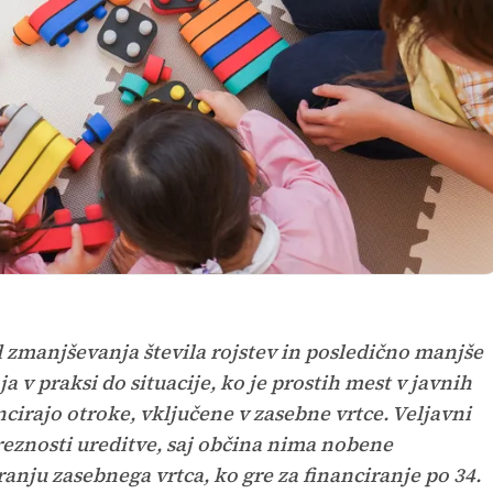
nd zmanjševanja števila rojstev in posledično manjše
a v praksi do situacije, ko je prostih mest v javnih
ncirajo otroke, vključene v zasebne vrtce. Veljavni
reznosti ureditve, saj občina nima nobene
ranju zasebnega vrtca, ko gre za financiranje po 34.