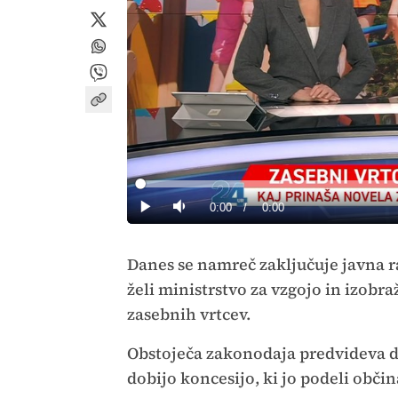
Loaded
:
0%
Current
0:00
/
Duration
0:00
Predvajaj
Tiho
Time
Danes se namreč zaključuje javna r
želi ministrstvo za vzgojo in izobr
zasebnih vrtcev.
Obstoječa zakonodaja predvideva d
dobijo koncesijo, ki jo podeli občin