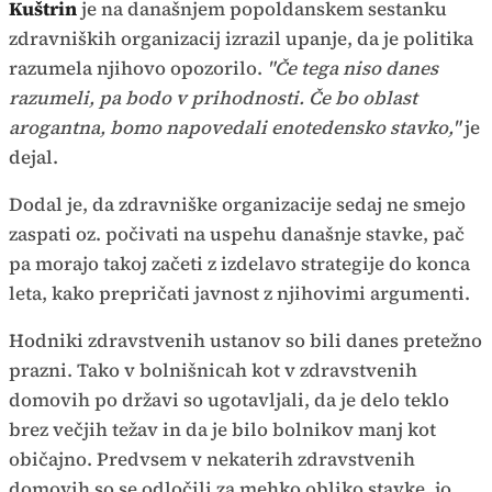
Kuštrin
je na današnjem popoldanskem sestanku
zdravniških organizacij izrazil upanje, da je politika
razumela njihovo opozorilo.
"Če tega niso danes
razumeli, pa bodo v prihodnosti. Če bo oblast
arogantna, bomo napovedali enotedensko stavko,"
je
dejal.
Dodal je, da zdravniške organizacije sedaj ne smejo
zaspati oz. počivati na uspehu današnje stavke, pač
pa morajo takoj začeti z izdelavo strategije do konca
leta, kako prepričati javnost z njihovimi argumenti.
Hodniki zdravstvenih ustanov so bili danes pretežno
prazni. Tako v bolnišnicah kot v zdravstvenih
domovih po državi so ugotavljali, da je delo teklo
brez večjih težav in da je bilo bolnikov manj kot
običajno. Predvsem v nekaterih zdravstvenih
domovih so se odločili za mehko obliko stavke, jo