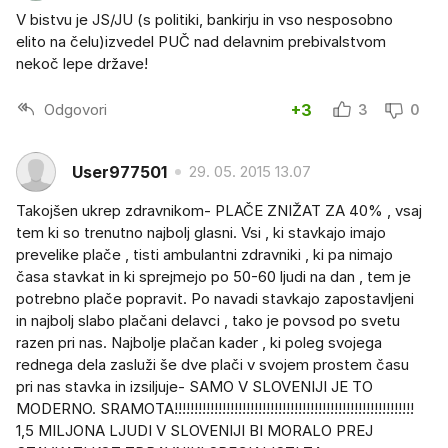
V bistvu je JS/JU (s politiki, bankirju in vso nesposobno
elito na čelu)izvedel PUČ nad delavnim prebivalstvom
nekoč lepe države!
Odgovori
+3
3
0
User977501
29. 05. 2015 13.07
Takojšen ukrep zdravnikom- PLAČE ZNIŽAT ZA 40% , vsaj
tem ki so trenutno najbolj glasni. Vsi , ki stavkajo imajo
prevelike plače , tisti ambulantni zdravniki , ki pa nimajo
časa stavkat in ki sprejmejo po 50-60 ljudi na dan , tem je
potrebno plače popravit. Po navadi stavkajo zapostavljeni
in najbolj slabo plačani delavci , tako je povsod po svetu
razen pri nas. Najbolje plačan kader , ki poleg svojega
rednega dela zasluži še dve plači v svojem prostem času
pri nas stavka in izsiljuje- SAMO V SLOVENIJI JE TO
MODERNO. SRAMOTA!!!!!!!!!!!!!!!!!!!!!!!!!!!!!!!!!!!!!!!!!!!!!!!!!!!!!!!!!!!!
1,5 MILJONA LJUDI V SLOVENIJI BI MORALO PREJ