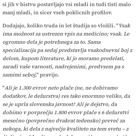
si jih v bistvu postavljajo vsi mladi in tudi tisti malo
manj mladi, in sicer vseh poklicnih profilov.
Dodajajo, koliko truda in let študija so vložili. "
Vsak
ima možnost za ustrezen vpis na medicino; vsak. Le
ogromno dela je potrebnega za to. Sama
specializacija pa sedaj predstavlja vsakodnevni boj z
delom, kupom literature, ki jo moramo predelati,
zaradi vaše varnosti, nadrejenimi, predvsem pa s
samimi seboj
," pravijo.
"
Ali je 1.300 evrov neto plače (ne, ne dobivamo
dodatkov, le dežurstva) res tako enormno veliko, da
se je uprla slovenska javnost? Ali je dejstvo, da
dobimo v povprečju 1.800 evrov plače s 6 dežurstvi
mesečno (povprečno dvakrat tedensko) preveč za
nekoga, ki dela z največjo kvaliteto na tem svetu – z