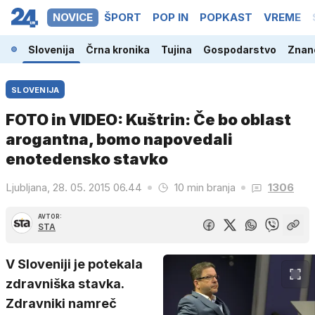
NOVICE
ŠPORT
POP IN
POPKAST
VREME
Slovenija
Črna kronika
Tujina
Gospodarstvo
Znano
SLOVENIJA
FOTO in VIDEO: Kuštrin: Če bo oblast
arogantna, bomo napovedali
enotedensko stavko
Ljubljana, 28. 05. 2015 06.44
10 min branja
1306
AVTOR:
STA
V Sloveniji je potekala
zdravniška stavka.
Zdravniki namreč