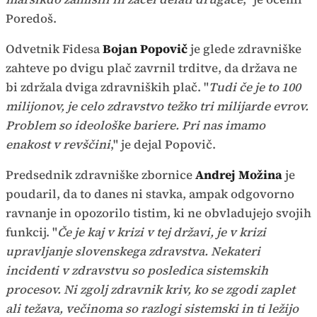
Poredoš.
Odvetnik Fidesa
Bojan Popovič
je glede zdravniške
zahteve po dvigu plač zavrnil trditve, da država ne
bi zdržala dviga zdravniških plač. "
Tudi če je to 100
milijonov, je celo zdravstvo težko tri milijarde evrov.
Problem so ideološke bariere. Pri nas imamo
enakost v revščini
," je dejal Popovič.
Predsednik zdravniške zbornice
Andrej Možina
je
poudaril, da to danes ni stavka, ampak odgovorno
ravnanje in opozorilo tistim, ki ne obvladujejo svojih
funkcij. "
Če je kaj v krizi v tej državi, je v krizi
upravljanje slovenskega zdravstva. Nekateri
incidenti v zdravstvu so posledica sistemskih
procesov. Ni zgolj zdravnik kriv, ko se zgodi zaplet
ali težava, večinoma so razlogi sistemski in ti ležijo