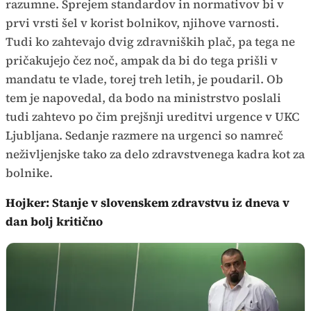
razumne. Sprejem standardov in normativov bi v
prvi vrsti šel v korist bolnikov, njihove varnosti.
Tudi ko zahtevajo dvig zdravniških plač, pa tega ne
pričakujejo čez noč, ampak da bi do tega prišli v
mandatu te vlade, torej treh letih, je poudaril. Ob
tem je napovedal, da bodo na ministrstvo poslali
tudi zahtevo po čim prejšnji ureditvi urgence v UKC
Ljubljana. Sedanje razmere na urgenci so namreč
neživljenjske tako za delo zdravstvenega kadra kot za
bolnike.
Hojker: Stanje v slovenskem zdravstvu iz dneva v
dan bolj kritično