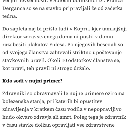
večjih nevšečnosti. V Splošni bolnišnici Dr. Franca
Derganca so se na stavko pripravljali že od začetka
tedna.
Do zapleta naj bi prišlo tudi v Kopru, kjer tamkajšnji
direktor zdravstvenega doma ni pustil v domu
razobesiti plakatov Fidesa. Po njegovih besedah so
od svojega članstva zahtevali striktno upoštevanje
stavkovnih pravil. Okoli 10 odstotkov članstva se,
kot pravi, teh pravil ni strogo držalo.
Kdo sodi v nujni primer?
Zdravniki so obravnavali le nujne primere oziroma
bolezenska stanja, pri katerih bi opustitev
zdravljenja v kratkem času vodila v nepopravljivo
hudo okvaro zdravja ali smrt. Poleg tega je zdravnik
v času stavke dolžan opravljati vse zdravstvene