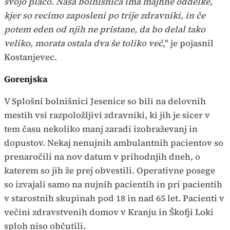
svojo plačo. Naša bolnišnica ima majhne oddelke,
kjer so recimo zaposleni po trije zdravniki, in če
potem eden od njih ne pristane, da bo delal tako
veliko, morata ostala dva še toliko več
," je pojasnil
Kostanjevec.
Gorenjska
V Splošni bolnišnici Jesenice so bili na delovnih
mestih vsi razpoložljivi zdravniki, ki jih je sicer v
tem času nekoliko manj zaradi izobraževanj in
dopustov. Nekaj nenujnih ambulantnih pacientov so
prenaročili na nov datum v prihodnjih dneh, o
katerem so jih že prej obvestili. Operativne posege
so izvajali samo na nujnih pacientih in pri pacientih
v starostnih skupinah pod 18 in nad 65 let. Pacienti v
večini zdravstvenih domov v Kranju in Škofji Loki
sploh niso občutili.