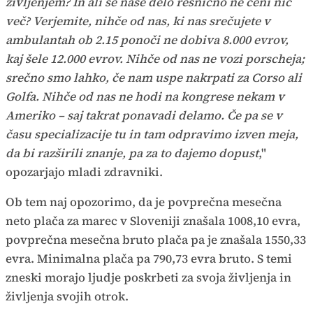
življenjem? In ali se naše delo resnično ne ceni nič
več? Verjemite, nihče od nas, ki nas srečujete v
ambulantah ob 2.15 ponoči ne dobiva 8.000 evrov,
kaj šele 12.000 evrov. Nihče od nas ne vozi porscheja;
srečno smo lahko, če nam uspe nakrpati za Corso ali
Golfa. Nihče od nas ne hodi na kongrese nekam v
Ameriko – saj takrat ponavadi delamo. Če pa se v
času specializacije tu in tam odpravimo izven meja,
da bi razširili znanje, pa za to dajemo dopust
,"
opozarjajo mladi zdravniki.
Ob tem naj opozorimo, da je povprečna mesečna
neto plača za marec v Sloveniji znašala 1008,10 evra,
povprečna mesečna bruto plača pa je znašala 1550,33
evra. Minimalna plača pa 790,73 evra bruto. S temi
zneski morajo ljudje poskrbeti za svoja življenja in
življenja svojih otrok.