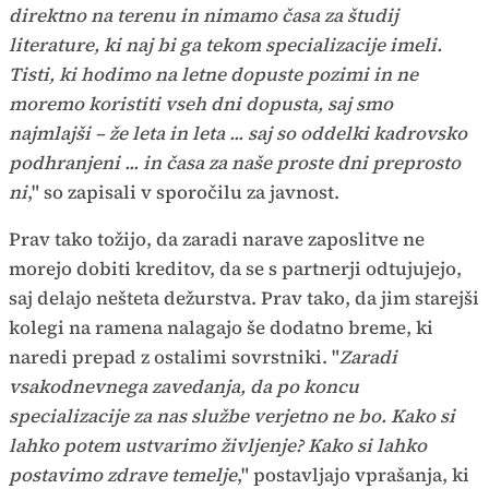
direktno na terenu in nimamo časa za študij
literature, ki naj bi ga tekom specializacije imeli.
Tisti, ki hodimo na letne dopuste pozimi in ne
moremo koristiti vseh dni dopusta, saj smo
najmlajši – že leta in leta ... saj so oddelki kadrovsko
podhranjeni ... in časa za naše proste dni preprosto
ni
," so zapisali v sporočilu za javnost.
Prav tako tožijo, da zaradi narave zaposlitve ne
morejo dobiti kreditov, da se s partnerji odtujujejo,
saj delajo nešteta dežurstva. Prav tako, da jim starejši
kolegi na ramena nalagajo še dodatno breme, ki
naredi prepad z ostalimi sovrstniki. "
Zaradi
vsakodnevnega zavedanja, da po koncu
specializacije za nas službe verjetno ne bo. Kako si
lahko potem ustvarimo življenje? Kako si lahko
postavimo zdrave temelje
," postavljajo vprašanja, ki