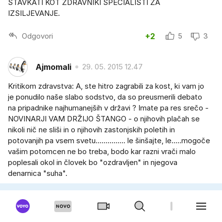
STAVKATI KOT ZDRAVNIKI SPECIALISTI ZA
IZSILJEVANJE.
Odgovori
+2
5
3
Ajmomali
29. 05. 2015 12.47
Kritikom zdravstva: A, ste hitro zagrabili za kost, ki vam jo
je ponudilo naše slabo sodstvo, da so preusmerili debato
na pripadnike najhumanejših v državi ? Imate pa res srečo -
NOVINARJI VAM DRŽIJO ŠTANGO - o njihovih plačah se
nikoli nič ne sliši in o njihovih zastonjskih poletih in
potovanjih pa vsem svetu............... le šinšajte, le.....mogoče
vašim potomcen ne bo treba, bodo kar razni vrači malo
poplesali okol in človek bo "ozdravljen" in njegova
denarnica "suha".
Odgovori
-2
2
4