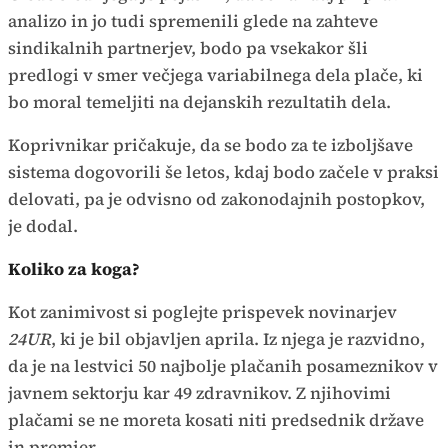
analizo in jo tudi spremenili glede na zahteve
sindikalnih partnerjev, bodo pa vsekakor šli
predlogi v smer večjega variabilnega dela plače, ki
bo moral temeljiti na dejanskih rezultatih dela.
Koprivnikar pričakuje, da se bodo za te izboljšave
sistema dogovorili še letos, kdaj bodo začele v praksi
delovati, pa je odvisno od zakonodajnih postopkov,
je dodal.
Koliko za koga?
Kot zanimivost si poglejte prispevek novinarjev
24UR
, ki je bil objavljen aprila. Iz njega je razvidno,
da je na lestvici 50 najbolje plačanih posameznikov v
javnem sektorju kar 49 zdravnikov. Z njihovimi
plačami se ne moreta kosati niti predsednik države
in premier.