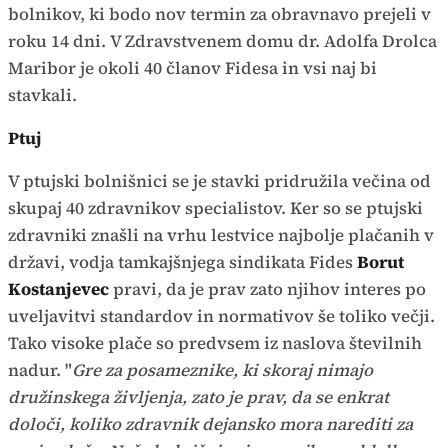
bolnikov, ki bodo nov termin za obravnavo prejeli v
roku 14 dni. V Zdravstvenem domu dr. Adolfa Drolca
Maribor je okoli 40 članov Fidesa in vsi naj bi
stavkali.
Ptuj
V ptujski bolnišnici se je stavki pridružila večina od
skupaj 40 zdravnikov specialistov. Ker so se ptujski
zdravniki znašli na vrhu lestvice najbolje plačanih v
državi, vodja tamkajšnjega sindikata Fides
Borut
Kostanjevec
pravi, da je prav zato njihov interes po
uveljavitvi standardov in normativov še toliko večji.
Tako visoke plače so predvsem iz naslova številnih
nadur. "
Gre za posameznike, ki skoraj nimajo
družinskega življenja, zato je prav, da se enkrat
določi, koliko zdravnik dejansko mora narediti za