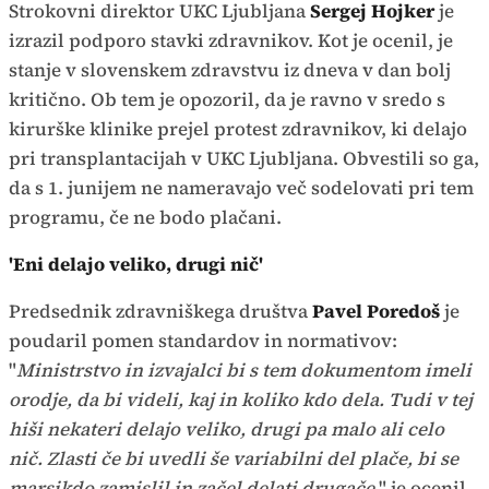
Strokovni direktor UKC Ljubljana
Sergej Hojker
je
izrazil podporo stavki zdravnikov. Kot je ocenil, je
stanje v slovenskem zdravstvu iz dneva v dan bolj
kritično. Ob tem je opozoril, da je ravno v sredo s
kirurške klinike prejel protest zdravnikov, ki delajo
pri transplantacijah v UKC Ljubljana. Obvestili so ga,
da s 1. junijem ne nameravajo več sodelovati pri tem
programu, če ne bodo plačani.
'Eni delajo veliko, drugi nič'
Predsednik zdravniškega društva
Pavel Poredoš
je
poudaril pomen standardov in normativov:
"
Ministrstvo in izvajalci bi s tem dokumentom imeli
orodje, da bi videli, kaj in koliko kdo dela. Tudi v tej
hiši nekateri delajo veliko, drugi pa malo ali celo
nič. Zlasti če bi uvedli še variabilni del plače, bi se
marsikdo zamislil in začel delati drugače
," je ocenil