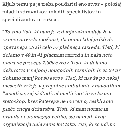
Kljub temu pa je treba poudariti eno stvar – položaj
mladih zdravnikov, mladih specialistov in
specializantov ni rožnat.
"
To smo tisti, ki nam je sedanja zakonodaja že v
osnovi odvzela možnost, da bomo kdaj prišli do
opevanega 55 ali celo 57 plačnega razreda. Tisti, ki
delamo v 40 in 41 plačnem razredu in naša neto
plača ne presega 1.300 evrov. Tisti, ki delamo
dežurstva v najbolj neugodnih terminih in za 24 ur
dobimo manj kot 80 evrov. Tisti, ki nas že po nekaj
mesecih vržejo v prepolne ambulante z navodilom
"znajdi se, saj si študiral medicino" in za lasten
stetoskop, brez katerega ne moremo, reskiramo
plačo enega dežurstva. Tisti, ki nam norme in
pravila ne pomagajo veliko, saj nam jih kroji
organizacija dela sama kot taka. Tisi, ki se učimo