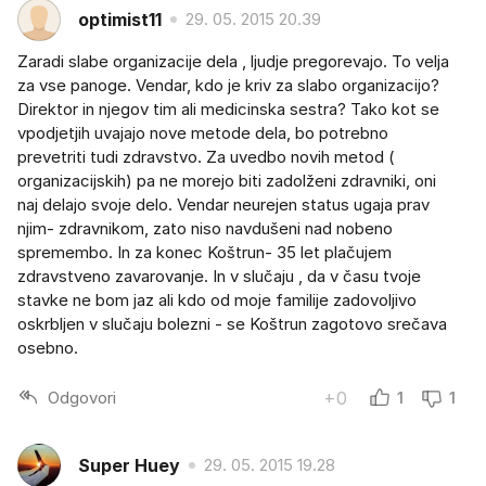
optimist11
29. 05. 2015 20.39
Zaradi slabe organizacije dela , ljudje pregorevajo. To velja
za vse panoge. Vendar, kdo je kriv za slabo organizacijo?
Direktor in njegov tim ali medicinska sestra? Tako kot se
vpodjetjih uvajajo nove metode dela, bo potrebno
prevetriti tudi zdravstvo. Za uvedbo novih metod (
organizacijskih) pa ne morejo biti zadolženi zdravniki, oni
naj delajo svoje delo. Vendar neurejen status ugaja prav
njim- zdravnikom, zato niso navdušeni nad nobeno
spremembo. In za konec Koštrun- 35 let plačujem
zdravstveno zavarovanje. In v slučaju , da v času tvoje
stavke ne bom jaz ali kdo od moje familije zadovoljivo
oskrbljen v slučaju bolezni - se Koštrun zagotovo srečava
osebno.
Odgovori
+0
1
1
Super Huey
29. 05. 2015 19.28