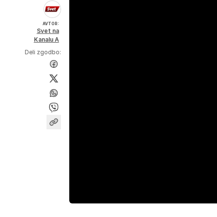
AVTOR:
Svet na
Kanalu A
Deli zgodbo: