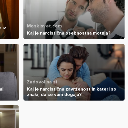
Moskisvet.com
 iz
Kaj je narcistična osebnostna motnja?
Zadovoljna.si
al
Kaj je narcistična zavrženost in kateri so
znaki, da se vam dogaja?