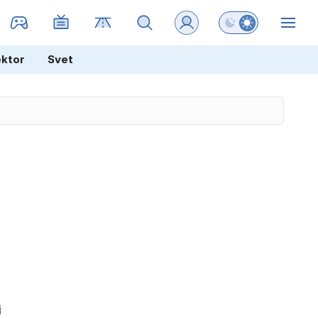
Preklopi barvni na
ZIN
ektor
Svet
i