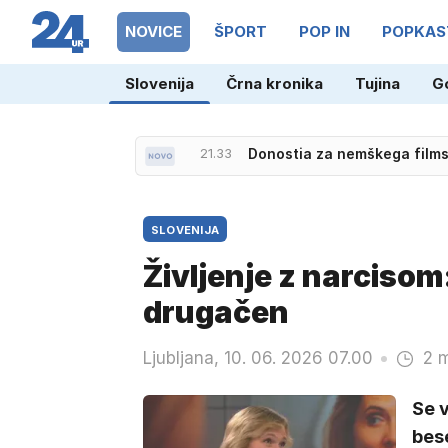
NOVICE
ŠPORT
POP IN
POPKAS
Slovenija
Črna kronika
Tujina
G
21.26
Incident na ženski Dirki po 
SLOVENIJA
Življenje z narciso
drugačen
Ljubljana, 10. 06. 2026 07.00
2 m
Se 
bese