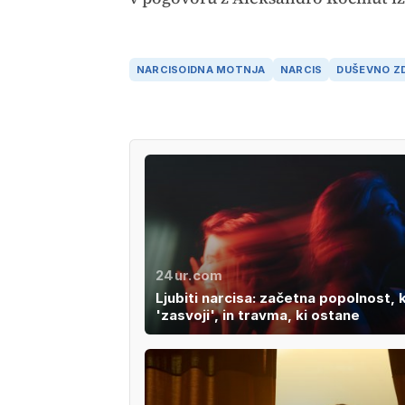
NARCISOIDNA MOTNJA
NARCIS
DUŠEVNO Z
24ur.com
Ljubiti narcisa: začetna popolnost, k
'zasvoji', in travma, ki ostane