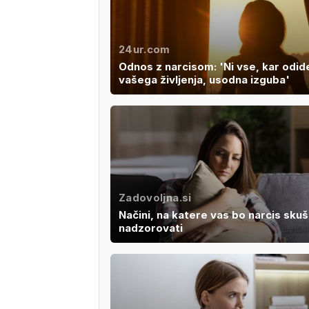
24ur.com
Odnos z narcisom: 'Ni vse, kar odide
vašega življenja, usodna izguba'
Zadovoljna.si
Načini, na katere vas bo narcis skuš
nadzorovati