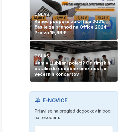
OGLAS
Konec podpore za Office 2021:
čas je za prehod na Office 2024
Pro za 19,99 €
OGLAS
Kam v Ljubljani poleti? Od rimskih
ostalin do sodobne umetnosti in
večernih koncertov
E-NOVICE
Prijavi se na pregled dogodkov in bodi
na tekočem.