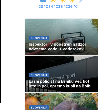
20 °C
34 °C
36 °C
36 °C
SLOVENIJA
Inšpektorji v poostren nadzor
odvzema vode iz vodotokov
SLOVENIJA
Lažni policist na Brniku več kot
leto in pol, opremo kupil na Bolhi
SLOVENIJA