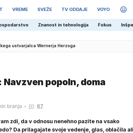
T
VREME
SVEŽE
TV ODDAJE
VOYO
MAGA
ospodarstvo
Znanost in tehnologija
Fokus
Inšp
Franciji: voznik ogrožal varnost kolesark
m: Navzven popoln, doma
in branja
67
vam zdi, da v odnosu nenehno pazite na vsako
do? Da prilagajate svoje vedenje, glas, oblačila al