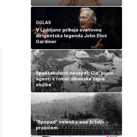
OGLAS
V Ljubljano prihaja svetovna
dirigentska legenda John Eliot
Gardiner
Spektakularni neuspeh Cie: pijani
agenti v rokah albanske tajne
službe
'Spopad' velesil z eno žrtvijo –
prašičem