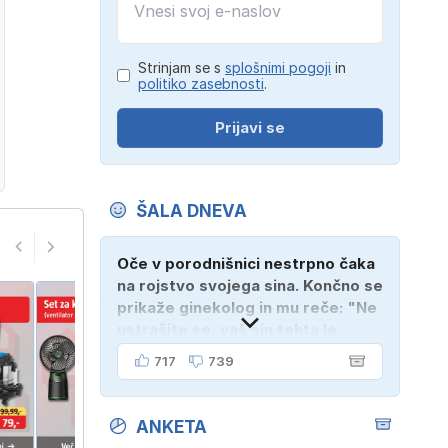
Strinjam se s
splošnimi pogoji
in
politiko zasebnosti
.
Prijavi se
ŠALA DNEVA
Oče v porodnišnici nestrpno čaka
na rojstvo svojega sina. Končno se
prikaže ginekolog in mu reče: "Ne
ustrašite se, vaš sin tehta le
dober kilogram!" "Nič čudnega,
717
739
gospod doktor, saj se z ženo
poznava šele tri mesece."
ANKETA