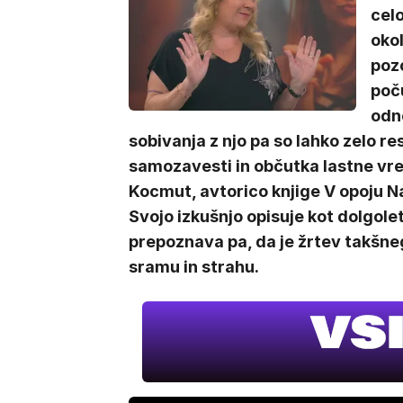
celo
oko
poz
poču
odn
sobivanja z njo pa so lahko zelo re
samozavesti in občutka lastne vre
Kocmut, avtorico knjige V opoju N
Svojo izkušnjo opisuje kot dolgole
prepoznava pa, da je žrtev takšne
sramu in strahu.