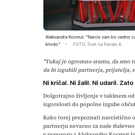
Aleksandra Kocmut: "Narcis vam bo vedno vz
krivdo."
FOTO: Svet na Kanalu A
"Tukaj je ogromno sramu, da smo ta
da bi izgubili partnerja, prijatelja,
Ni kričal. Ni žalil. Ni udaril. Zat
Dolgotrajno življenje v takšnem od
izgorelosti do popolne izgube občut
Kako torej prepoznati narcistično 
partnerju nevarno za naše duševno 
v pogovoru z Aleksandro Kocmut i