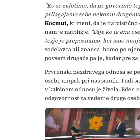
"Ko se zalotimo, da ne govorimo teg
prilagajamo sebe nekomu drugemu, j
Kocmut,
ki meni, da je narcistično
nam je najbližje.
"Dlje ko je ena os
težje jo prepoznamo, ker smo nanj
sodelavca ali znanca, bomo po njen
povsem drugače pa je, kadar gre za p
Prvi znaki nezdravega odnosa se po
osebi, ampak pri nas samih. Tudi sa
v kakšnem odnosu je živela. Eden o
odgovornost za vedenje druge oseb