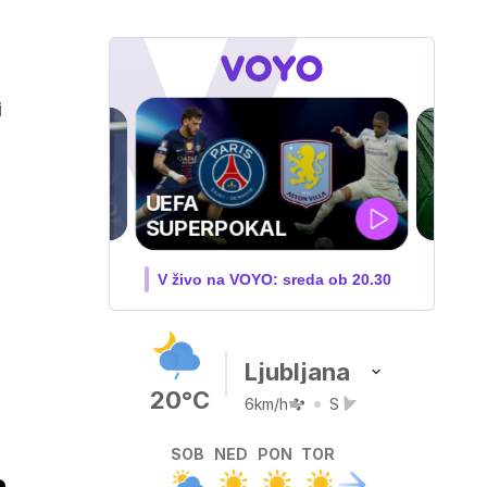
i
ZUFFA BOXING 10
V živo na VOYO: sobota ob
20.00
Ljubljana
20°C
6km/h
S
SOB
NED
PON
TOR