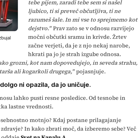
tebe pijem, zaradi tebe sem si našel
ljubico, ti si preveč občutljiva, ti ne
razumeš šale. In mi vse to sprejmemo kot
dejstvo."
Prav zato se v odnosu razvijejo
močni občutki sramu in krivde. Žrtev
bujal
začne verjeti, da je z njo nekaj narobe,
hkrati pa jo je strah izgube odnosa.
ko grozni, kot nam dopovedujejo, in seveda strahu,
 starša ali kogarkoli drugega,"
pojasnjuje.
o dolgo ni opazila, da jo uničuje.
nosu lahko pusti resne posledice. Od tesnobe in
ka lastne vrednosti.
osebnostno motnjo? Kdaj postane prilagajanje
zdravje? In kako zbrati moč, da izberemo sebe? Več
z oddaje
Svet na Kanalu A
.