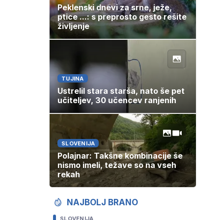
Peklenski dnevi za srne, ježe,
ptice ...: s preprosto gesto rešite
življenje
TUJINA
Ustrelil stara starša, nato še pet
učiteljev, 30 učencev ranjenih
SLOVENIJA
Polajnar: Takšne kombinacije še
nismo imeli, težave so na vseh
rekah
NAJBOLJ BRANO
SLOVENIJA