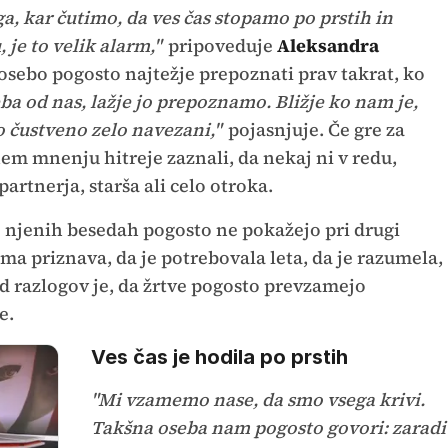
a, kar čutimo, da ves čas stopamo po prstih in
e to velik alarm,"
pripoveduje
Aleksandra
 osebo pogosto najtežje prepoznati prav takrat, ko
eba od nas, lažje jo prepoznamo. Bližje ko nam je,
o čustveno zelo navezani,"
pojasnjuje. Če gre za
em mnenju hitreje zaznali, da nekaj ni v redu,
artnerja, starša ali celo otroka.
 njenih besedah pogosto ne pokažejo pri drugi
ma priznava, da je potrebovala leta, da je razumela,
d razlogov je, da žrtve pogosto prevzamejo
e.
Ves čas je hodila po prstih
"Mi vzamemo nase, da smo vsega krivi.
Takšna oseba nam pogosto govori: zaradi