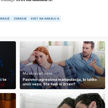
DRAVJE
ZDRAVJE
SVET NA KANALU A
Moskisvet.com
i te
Pasivno-agresivna manipulacija, ki lahko
uniči vezo: Ste tudi vi žrtev?