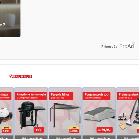
je?
Priporoča