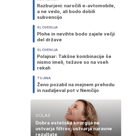
Razburjeni: naročili e-avtomobile,
a ne vedo, ali bodo dobili
subvencijo
SLOVENIJA
Plohe in nevihte bodo zajele večji
del države
SLOVENIJA
Polajnar: Takšne kombinacije še
nismo imeli, težave so na vseh
rekah
TUJINA
Ženo pozabil na mejnem prehodu
in nadaljeval pot v Nemčijo
OGLAS
Dobra estetska kirurgija ne
ustvarja filtrov, ustvarja naravne
rezultate