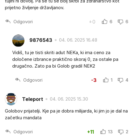
tujini ni dovolj. Pa še tu se bolj skrbi za zdraharstvo kot
prijetno življenje državljanov.
Odgovori
+0
6
6
9876543
04. 06. 2025 16.48
Vidiš, tu je tisti skriti adut NEKa, ki ima ceno za
določene izbrance praktično skoraj 0, za ostale pa
drugačno. Zato pa bi Golob gradil NEK2
Odgovori
-3
1
4
Teleport
04. 06. 2025 15.30
Golobov prijatelji. Kje pa je dobra milijarda, ki jim jo je dal na
začetku mandata
Odgovori
+11
13
2