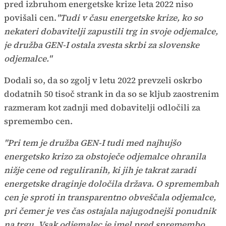
pred izbruhom energetske krize leta 2022 niso
povišali cen.
"Tudi v času energetske krize, ko so
nekateri dobavitelji zapustili trg in svoje odjemalce,
je družba GEN-I ostala zvesta skrbi za slovenske
odjemalce."
Dodali so, da so zgolj v letu 2022 prevzeli oskrbo
dodatnih 50 tisoč strank in da so se kljub zaostrenim
razmeram kot zadnji med dobavitelji odločili za
spremembo cen.
"Pri tem je družba GEN-I tudi med najhujšo
energetsko krizo za obstoječe odjemalce ohranila
nižje cene od reguliranih, ki jih je takrat zaradi
energetske draginje določila država. O spremembah
cen je sproti in transparentno obveščala odjemalce,
pri čemer je ves čas ostajala najugodnejši ponudnik
na trgu. Vsak odjemalec je imel pred spremembo