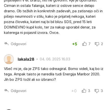
prijateljem v el. branži, niti ne govorim. Kje je oportunist
Cirman in ostala falanga, kateri iz oslove sence delajo
dramo. Ob težkih in konkretnih zadevah, pa zatisnejo oči in
pišejo neumnosti v stilu, kako je prijatelj nekoga, kateri
pozna človeka, kateri naj bi bil blizu SDS, pred 15 leti
DOMNEVNO kupil kolo, ter za nakup uporabil denar, za
katerega ni pojasnil izvora. Ovce.
Odgovori
+5
7
2
lakala28
04. 06. 2025 16.03
Všeč mi je, da je ZPS tako odreagiral. Bomo videli, kaj bo iz
tega. Ampak taisto je naredila tudi Energija Maribor 2020.
Jih bo ZPS tožil ali so izbranci?
Odgovori
+0
3
3