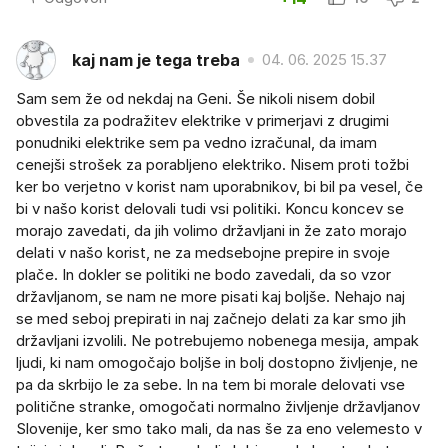
kaj nam je tega treba
04. 06. 2025 15.37
Sam sem že od nekdaj na Geni. Še nikoli nisem dobil
obvestila za podražitev elektrike v primerjavi z drugimi
ponudniki elektrike sem pa vedno izračunal, da imam
cenejši strošek za porabljeno elektriko. Nisem proti tožbi
ker bo verjetno v korist nam uporabnikov, bi bil pa vesel, če
bi v našo korist delovali tudi vsi politiki. Koncu koncev se
morajo zavedati, da jih volimo državljani in že zato morajo
delati v našo korist, ne za medsebojne prepire in svoje
plače. In dokler se politiki ne bodo zavedali, da so vzor
državljanom, se nam ne more pisati kaj boljše. Nehajo naj
se med seboj prepirati in naj začnejo delati za kar smo jih
državljani izvolili. Ne potrebujemo nobenega mesija, ampak
ljudi, ki nam omogočajo boljše in bolj dostopno življenje, ne
pa da skrbijo le za sebe. In na tem bi morale delovati vse
politične stranke, omogočati normalno življenje državljanov
Slovenije, ker smo tako mali, da nas še za eno velemesto v