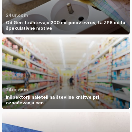
24ur.com
Od Gen-I zahtevajo 200 milijonov evrov, ta ZPS očita
špekulativne motive
24ur.com
Inšpektorji naleteli na številne kršitve pri
označevanju cen