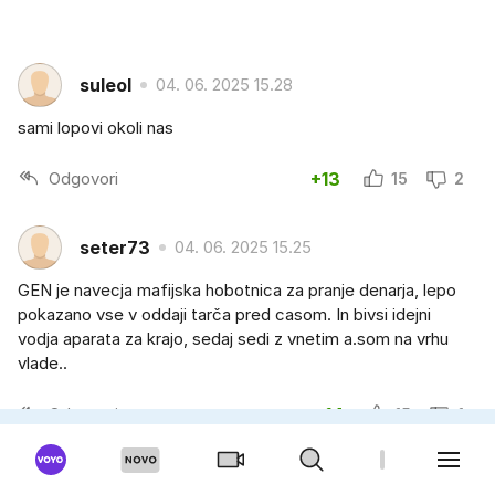
suleol
04. 06. 2025 15.28
sami lopovi okoli nas
Odgovori
+13
15
2
seter73
04. 06. 2025 15.25
GEN je navecja mafijska hobotnica za pranje denarja, lepo
pokazano vse v oddaji tarča pred casom. In bivsi idejni
vodja aparata za krajo, sedaj sedi z vnetim a.som na vrhu
vlade..
Odgovori
+14
15
1
Dark Knight
04. 06. 2025 15.24