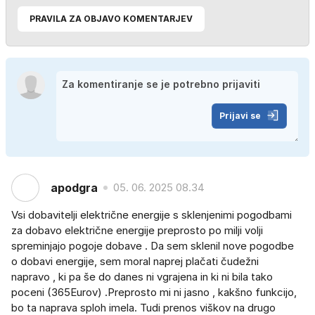
PRAVILA ZA OBJAVO KOMENTARJEV
Prijavi se
apodgra
05. 06. 2025 08.34
Vsi dobavitelji električne energije s sklenjenimi pogodbami
za dobavo električne energije preprosto po milji volji
spreminjajo pogoje dobave . Da sem sklenil nove pogodbe
o dobavi energije, sem moral naprej plačati čudežni
napravo , ki pa še do danes ni vgrajena in ki ni bila tako
poceni (365Eurov) .Preprosto mi ni jasno , kakšno funkcijo,
bo ta naprava sploh imela. Tudi prenos viškov na drugo