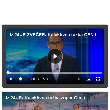
Iz 24UR ZVEČER: Kolektivna tožba GEN-I
Predvajaj
Loaded
:
3.25%
Current
0:00
/
Duration
5:05
Predvajaj
Tiho
Slika
Celozas
v
način
sliki
Time
Iz 24UR: Kolektivna tožba zoper Gen-i