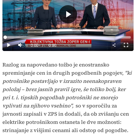
Predvajaj
Loaded
:
0%
Current
0:00
/
Duration
0:00
Predvajaj
Tiho
Celoz
način
Time
Razlog za napovedano tožbo je enostransko
spreminjanje cen in drugih pogodbenih pogojev,
"ki
potrošnike postavljajo v izrazito neenakopraven
položaj – brez jasnih pravil igre, še toliko bolj, ker
pri t. i. tipskih pogodbah potrošniki ne morejo
vplivati na njihovo vsebino",
so v sporočilu za
javnosti zapisali v ZPS in dodali, da ob zvišanju cen
elektrike potrošnikom ostaneta le dve možnosti:
strinajanje z višjimi cenami ali odstop od pogodbe.