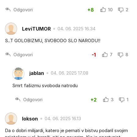
Odgovori
+8
10
2
LeviTUMOR
04. 06. 2025 16.34
S..T GOLOBIZMU, SVOBODO SLO NARODU!!
Odgovori
-1
7
8
jablan
04. 06. 2025 17.08
Smrt fašizmu svoboda natrodu
Odgovori
+2
3
1
lokson
04. 06. 2025 16.13
Da o dobri milijardi, katero je pernati v bistvu podaril svojim