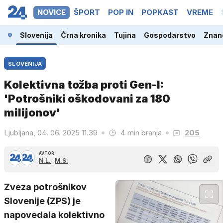
NOVICE
ŠPORT
POP IN
POPKAST
VREME
Slovenija
Črna kronika
Tujina
Gospodarstvo
Znano
SLOVENIJA
Kolektivna tožba proti Gen-I:
'Potrošniki oškodovani za 180
milijonov'
Ljubljana, 04. 06. 2025 11.39
4 min branja
205
AVTOR:
N.L.
M.S.
Zveza potrošnikov
Slovenije (ZPS) je
napovedala kolektivno