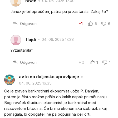
BBcc
04. 06. 2025 17.00
Janez je bil oproščen, patria pa je zastarala. Zakaj že?
Odgovori
-1
5
6
flojdi
04. 06. 2025 17.28
??zastarala"
Odgovori
+0
1
1
avto na daljinsko upravljanje
04. 06. 2025 16.35
Če je zraven bankrotirani ekonomist Jože P. Damjan,
potem je čisto možno prišlo do kakih napak pri računanju.
Bogi revček študirani ekonomist je bankrotiral med
razscvetom bitcoina. Če bi mu ekonomska izobrazba kaj
pomagala, bi obogatel, ne pa popušil na celi črti.