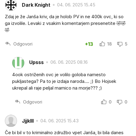
Dark Knight
04. 06. 2025 15.45
Zdaj je že Janša kriv, da je holob PV in ne 400k ovc, ki so
ga izvolile. Levaki z vsakim komentarjem presenetite 🤣🤣
🤣
Odgovori
+13
18
5
Upsss
06. 06. 2025 08.16
4ook ostriženih ovc je volilo goloba namesto
pukljastega? Pa to je izdaja naroda.... ;) Bo Hojsek
ukrepal ali raje peljal mamico na morje??? ;)
Odgovori
0
0
Jjjklll
04. 06. 2025 15.43
Če bi bil v to kriminalno združbo vpet Janša, bi bila danes