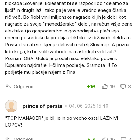
blokada Slovenije, kolesariat bi se razpočil od "delamo za
ljudi" in drugih laži, tako pa je vse le vredno enega članka,
nič več. Bo Robi vrnil milijonske nagrade ki jih je dobil kot
nagrado za svoje "menedžersko" delo , na račun višje cene
elektrike i jo gospodarstvo in gospodinjstva plačujejo
enemu posredniku ki prodaja elektriko iz državnih elektrarn.
Povsod so afere, kjer je deloval rešitelj Slovenije. A pozna
kdo koga, ki bo volil svobodo na naslednjih volitvah?
Poznam OBA. Golub je prodal našo elektriko poceni.
Kupujemo najdražje. Hči ima podjetje. Sramota !!! To
podjetje mu plačuje najem z Tina.
Odgovori
+16
19
3
prince of persia
04. 06. 2025 15.40
"TOP MANAGER" je bil, je in bo vedno ostal LAŽNIVI
LOPOV!
Odgovori
+14
16
2