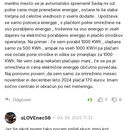
merilno mesto se je avtomatsko spremenil Sedaj mi od
polne cene moje prenešene energije , ostane le še slaba
tretjina od celotne vrednosti z vsemi dodatki . Upošteva
se samo polovica energije , s plačilom polne omrežnine na
vso porabljeno energijo , trošerine na vso energijo in vseh
dajatev na električno porabljeno energijo in plačilo stroškov
operaterja. Na primer : če sem porabil 1000 KWh , olajšana
samo za 500 KWh , ampak na vseh 1000 KWH pa plačam
vse ostale pone stroške in viške se zmanjšajo za 1000
KWh. Ne vem zakaj nekateri plačujejo manj , če se pa je
omrežnina in cena električne energije občutno povečala.
Naj ponovno povem ,da sem samo za omrežnino mesec
november in december leto 2024 plačal 170 eurov. Imam
sočno centralo in obračun po net meteringu.
Odgovori
+1
1
0
sLOVEnec56
04. 06. 2025 17.32
Jaz še nikoli nisem tako poceni prišel skozi zimo kot