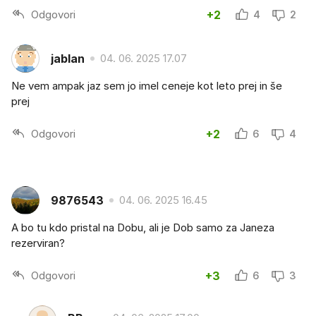
Odgovori
+2
4
2
jablan
04. 06. 2025 17.07
Ne vem ampak jaz sem jo imel ceneje kot leto prej in še
prej
Odgovori
+2
6
4
9876543
04. 06. 2025 16.45
A bo tu kdo pristal na Dobu, ali je Dob samo za Janeza
rezerviran?
Odgovori
+3
6
3