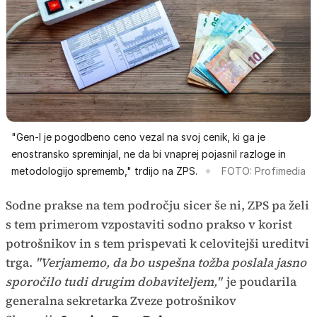
"Gen-I je pogodbeno ceno vezal na svoj cenik, ki ga je
enostransko spreminjal, ne da bi vnaprej pojasnil razloge in
metodologijo sprememb," trdijo na ZPS.
FOTO: Profimedia
Sodne prakse na tem področju sicer še ni, ZPS pa želi
s tem primerom vzpostaviti sodno prakso v korist
potrošnikov in s tem prispevati k celovitejši ureditvi
trga.
"Verjamemo, da bo uspešna tožba poslala jasno
sporočilo tudi drugim dobaviteljem,"
je poudarila
generalna sekretarka Zveze potrošnikov