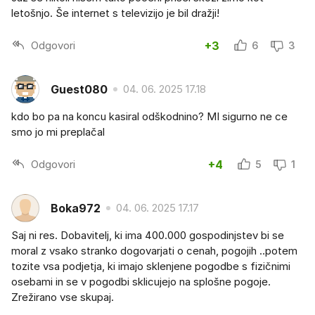
letošnjo. Še internet s televizijo je bil dražji!
Odgovori
+3
6
3
Guest080
04. 06. 2025 17.18
kdo bo pa na koncu kasiral odškodnino? MI sigurno ne ce
smo jo mi preplačal
Odgovori
+4
5
1
Boka972
04. 06. 2025 17.17
Saj ni res. Dobavitelj, ki ima 400.000 gospodinjstev bi se
moral z vsako stranko dogovarjati o cenah, pogojih ..potem
tozite vsa podjetja, ki imajo sklenjene pogodbe s fizičnimi
osebami in se v pogodbi sklicujejo na splošne pogoje.
Zrežirano vse skupaj.