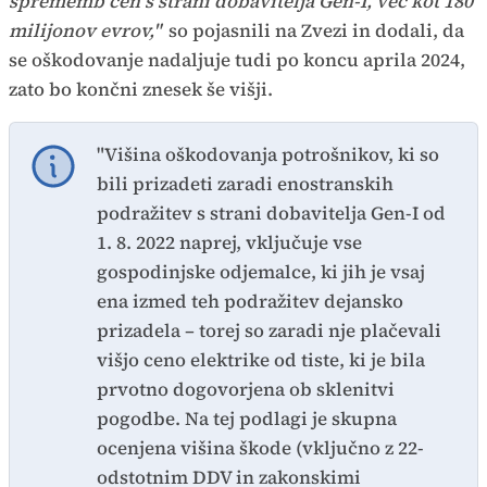
sprememb cen s strani dobavitelja Gen-I, več kot 180
milijonov evrov,"
so pojasnili na Zvezi in dodali, da
se oškodovanje nadaljuje tudi po koncu aprila 2024,
zato bo končni znesek še višji.
"Višina oškodovanja potrošnikov, ki so
bili prizadeti zaradi enostranskih
podražitev s strani dobavitelja Gen-I od
1. 8. 2022 naprej, vključuje vse
gospodinjske odjemalce, ki jih je vsaj
ena izmed teh podražitev dejansko
prizadela – torej so zaradi nje plačevali
višjo ceno elektrike od tiste, ki je bila
prvotno dogovorjena ob sklenitvi
pogodbe. Na tej podlagi je skupna
ocenjena višina škode (vključno z 22-
odstotnim DDV in zakonskimi