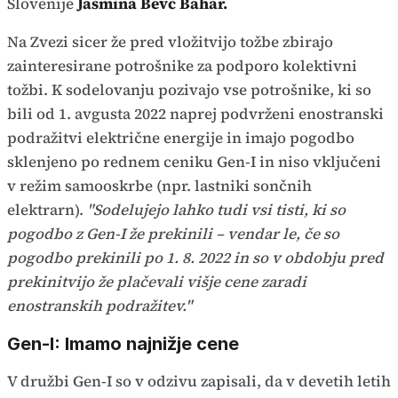
Slovenije
Jasmina Bevc Bahar.
Na Zvezi sicer že pred vložitvijo tožbe zbirajo
zainteresirane potrošnike za podporo kolektivni
tožbi. K sodelovanju pozivajo vse potrošnike, ki so
bili od 1. avgusta 2022 naprej podvrženi enostranski
podražitvi električne energije in imajo pogodbo
sklenjeno po rednem ceniku Gen-I in niso vključeni
v režim samooskrbe (npr. lastniki sončnih
elektrarn).
"Sodelujejo lahko tudi vsi tisti, ki so
pogodbo z Gen-I že prekinili – vendar le, če so
pogodbo prekinili po 1. 8. 2022 in so v obdobju pred
prekinitvijo že plačevali višje cene zaradi
enostranskih podražitev."
Gen-I: Imamo najnižje cene
V družbi Gen-I so v odzivu zapisali, da v devetih letih