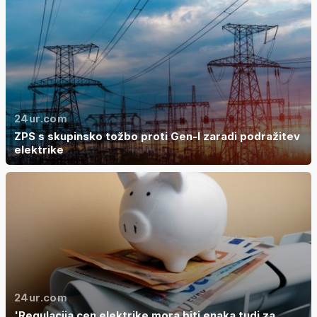
24ur.com
ZPS s skupinsko tožbo proti Gen-I zaradi podražitev
elektrike
24ur.com
'Regulacija cen elektrike mora biti enaka tudi za