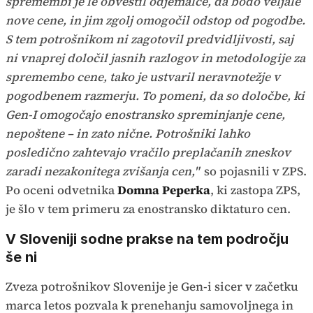
spremembi je le obvestil odjemalce, da bodo veljale
nove cene, in jim zgolj omogočil odstop od pogodbe.
S tem potrošnikom ni zagotovil predvidljivosti, saj
ni vnaprej določil jasnih razlogov in metodologije za
spremembo cene, tako je ustvaril neravnotežje v
pogodbenem razmerju. To pomeni, da so določbe, ki
Gen-I omogočajo enostransko spreminjanje cene,
nepoštene – in zato nične. Potrošniki lahko
posledično zahtevajo vračilo preplačanih zneskov
zaradi nezakonitega zvišanja cen,"
so pojasnili v ZPS.
Po oceni odvetnika
Domna Peperka
, ki zastopa ZPS,
je šlo v tem primeru za enostransko diktaturo cen.
V Sloveniji sodne prakse na tem področju
še ni
Zveza potrošnikov Slovenije je Gen-i sicer v začetku
marca letos pozvala k prenehanju samovoljnega in