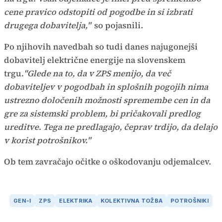
cene pravico odstopiti od pogodbe in si izbrati
drugega dobavitelja,"
so pojasnili.
Po njihovih navedbah so tudi danes najugonejši
dobavitelj električne energije na slovenskem
trgu.
"Glede na to, da v ZPS menijo, da več
dobaviteljev v pogodbah in splošnih pogojih nima
ustrezno določenih možnosti spremembe cen in da
gre za sistemski problem, bi pričakovali predlog
ureditve. Tega ne predlagajo, čeprav trdijo, da delajo
v korist potrošnikov."
Ob tem zavračajo očitke o oškodovanju odjemalcev.
GEN-I
ZPS
ELEKTRIKA
KOLEKTIVNA TOŽBA
POTROŠNIKI