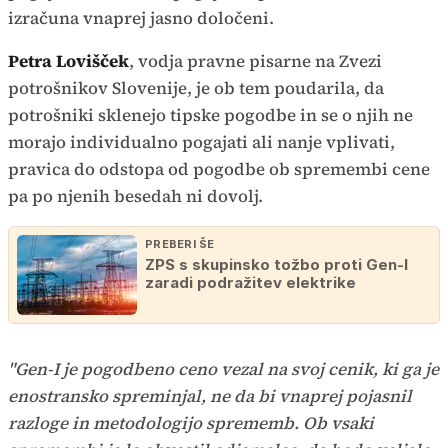
izračuna vnaprej jasno določeni.
Petra Lovišček
, vodja pravne pisarne na Zvezi
potrošnikov Slovenije, je ob tem poudarila, da
potrošniki sklenejo tipske pogodbe in se o njih ne
morajo individualno pogajati ali nanje vplivati,
pravica do odstopa od pogodbe ob spremembi cene
pa po njenih besedah ni dovolj.
PREBERI ŠE
ZPS s skupinsko tožbo proti Gen-I
zaradi podražitev elektrike
"Gen-I je pogodbeno ceno vezal na svoj cenik, ki ga je
enostransko spreminjal, ne da bi vnaprej pojasnil
razloge in metodologijo sprememb. Ob vsaki