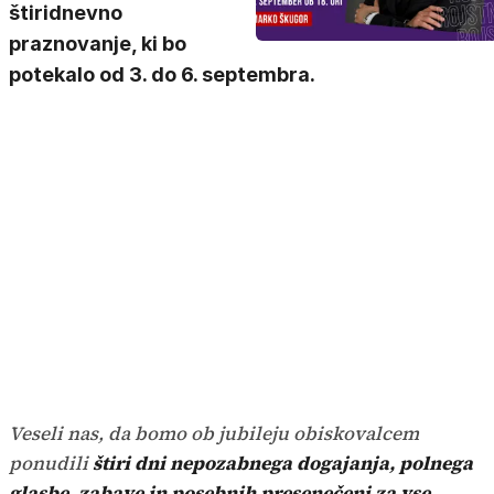
štiridnevno
praznovanje, ki bo
potekalo od 3. do 6. septembra.
Veseli nas, da bomo ob jubileju obiskovalcem
ponudili
štiri dni nepozabnega dogajanja, polnega
glasbe, zabave in posebnih presenečenj za vse