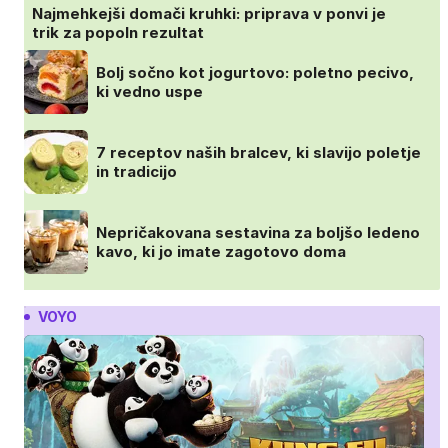
Najmehkejši domači kruhki: priprava v ponvi je
trik za popoln rezultat
Bolj sočno kot jogurtovo: poletno pecivo,
ki vedno uspe
7 receptov naših bralcev, ki slavijo poletje
in tradicijo
Nepričakovana sestavina za boljšo ledeno
kavo, ki jo imate zagotovo doma
VOYO