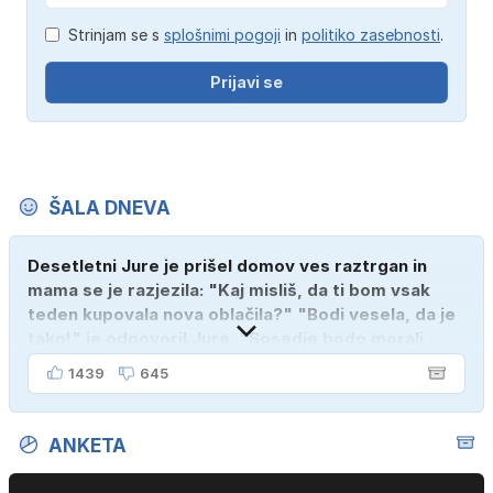
Strinjam se s
splošnimi pogoji
in
politiko zasebnosti
.
Prijavi se
ŠALA DNEVA
Desetletni Jure je prišel domov ves raztrgan in
mama se je razjezila: "Kaj misliš, da ti bom vsak
teden kupovala nova oblačila?" "Bodi vesela, da je
tako!" je odgovoril Jure. "Sosedje bodo morali
kupiti novega sina, tako sem ga prebutal!"
1439
645
ANKETA