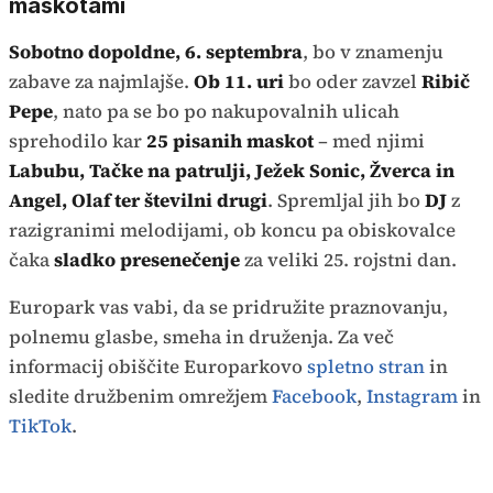
maskotami
Sobotno dopoldne, 6. septembra
, bo v znamenju
zabave za najmlajše.
Ob 11. uri
bo oder zavzel
Ribič
Pepe
, nato pa se bo po nakupovalnih ulicah
sprehodilo kar
25 pisanih maskot
– med njimi
Labubu, Tačke na patrulji, Ježek Sonic, Žverca in
Angel, Olaf ter številni drugi
. Spremljal jih bo
DJ
z
razigranimi melodijami, ob koncu pa obiskovalce
čaka
sladko presenečenje
za veliki 25. rojstni dan.
Europark vas vabi, da se pridružite praznovanju,
polnemu glasbe, smeha in druženja. Za več
informacij obiščite Europarkovo
spletno stran
in
sledite družbenim omrežjem
Facebook
,
Instagram
in
TikTok
.