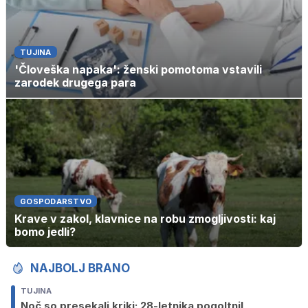
TUJINA
'Človeška napaka': ženski pomotoma vstavili
zarodek drugega para
GOSPODARSTVO
Krave v zakol, klavnice na robu zmogljivosti: kaj
bomo jedli?
NAJBOLJ BRANO
TUJINA
Noč so presekali kriki: 28-letnika pogoltnil