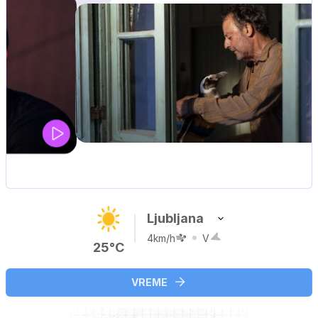
UEFA SUPERPOKAL
V živo na VOYO: sreda ob 20.30
Ljubljana
4km/h
V
25°C
VREME