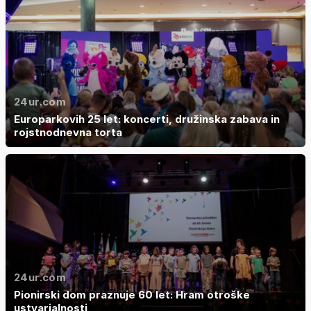
24ur.com
Europarkovih 25 let: koncerti, družinska zabava in
rojstnodnevna torta
24ur.com
Pionirski dom praznuje 60 let: Hram otroške
ustvarjalnosti