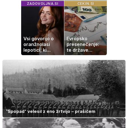
Kako ohraniti
kavo, ki jo imate
ZADOVOLJNA.SI
CEKIN.SI
družinsko
zagotovo doma
dediščino
Vsi govorijo o
Evropsko
oranžnolasi
presenečenje:
lepotici, ki
te države
navdušuje s
rastejo hitreje
skrivnostno
od Nemčije,
vlogo
nekatere celo
večkrat hitreje
'Spopad' velesil z eno žrtvijo – prašičem