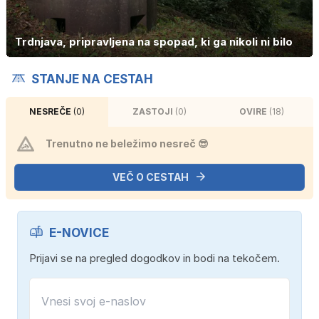
Trdnjava, pripravljena na spopad, ki ga nikoli ni bilo
STANJE NA CESTAH
NESREČE
(0)
ZASTOJI
(0)
OVIRE
(18)
Trenutno ne beležimo nesreč 😎
VEČ O CESTAH
E-NOVICE
Prijavi se na pregled dogodkov in bodi na tekočem.