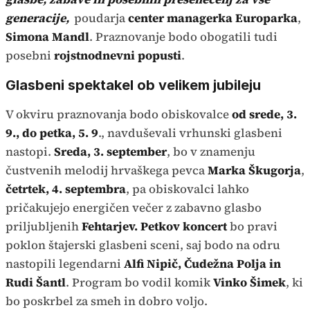
generacije,
poudarja
center managerka Europarka
,
Simona Mandl
. Praznovanje bodo obogatili tudi
posebni
rojstnodnevni popusti
.
Glasbeni spektakel ob velikem jubileju
V okviru praznovanja bodo obiskovalce
od srede, 3.
9., do petka, 5. 9
., navduševali vrhunski glasbeni
nastopi.
Sreda, 3. september
, bo v znamenju
čustvenih melodij hrvaškega pevca
Marka Škugorja
,
četrtek, 4. septembra
, pa obiskovalci lahko
pričakujejo energičen večer z zabavno glasbo
priljubljenih
Fehtarjev.
Petkov koncert
bo pravi
poklon štajerski glasbeni sceni, saj bodo na odru
nastopili legendarni
Alfi Nipič, Čudežna Polja in
Rudi Šantl
. Program bo vodil komik
Vinko Šimek
, ki
bo poskrbel za smeh in dobro voljo.