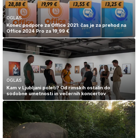
OGLAS
Konec podpore za Office 2021: čas je za prehod na
Office 2024 Pro za 19,99 €
OGLAS
Kam v Ljubljani poleti? Od rimskih ostalin do
sodobne umetnosti in večernih koncertov