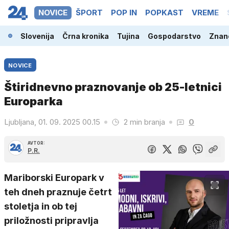
NOVICE
ŠPORT
POP IN
POPKAST
VREME
Slovenija
Črna kronika
Tujina
Gospodarstvo
Znano
NOVICE
Štiridnevno praznovanje ob 25-letnici
Europarka
Ljubljana, 01. 09. 2025 00.15
2 min branja
0
AVTOR:
P.R.
Mariborski Europark v
teh dneh praznuje četrt
stoletja in ob tej
priložnosti pripravlja