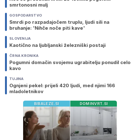
smrtonosni mulj
GOSPODARSTVO
Smrdi po razpadajočem truplu, ljudi sili na
bruhanje: 'Nihče noče piti kave'
SLOVENIJA
Kaotično na ljubljanski železniški postaji
ČRNA KRONIKA
Pogumni domačin svojemu ugrabitelju ponudil celo
kavo
TUJINA
Ognjeni pekel: prijeli 420 ljudi, med njimi 166
mladoletnikov
BIBALEZE.SI
DOMINVRT.SI