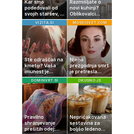
Kar smo
Razmišljate o
podedovali od
novi kuhinji?
svojih staršev, ni
Oblikovalci
nujno naša
opozarjajo, da te
VIZITA.SI
MOSKISVET.COM
usoda
barve izgubljajo
priljubljenost
Ste odraščali na
Njena
kmetiji? Vaša
prezgodnja smrt
imunost je
je pretresla
verjetno
modni svet: za
DOMINVRT.SI
OKUSNO.JE
močnejša
slavo se je
skrivala
tragedija
Pravilno
Nepričakovana
shranjevanje
sestavina za
prešitih odej:
boljšo ledeno