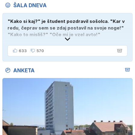
ŠALA DNEVA
"Kako si kaj?" je študent pozdravil sošolca. "Kar v
redu, čeprav sem se zdaj postavil na svoje noge!"
"Kako to misliš?" "Oče mi je vzel avto!"
633
570
ANKETA