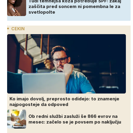
Tudi temnejša koža potrebuje SPF: zakaj
zaščita pred soncem ni pomembna le za
svetlopolte
CEKIN
Ko imajo dovolj, preprosto odidejo: to znamenje
najpogosteje da odpoved
Ob redni službi zasluži še 866 evrov na
mesec: začelo se je povsem po naključju