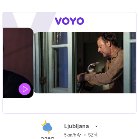
MOJ PRIJATELJ PINGVIN
Film meseca / družinski, pustolovski
Ljubljana
5km/h
SZ