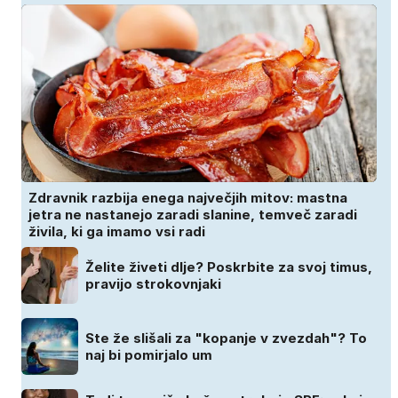
Zdravnik razbija enega največjih mitov: mastna
jetra ne nastanejo zaradi slanine, temveč zaradi
živila, ki ga imamo vsi radi
Želite živeti dlje? Poskrbite za svoj timus,
pravijo strokovnjaki
Ste že slišali za "kopanje v zvezdah"? To
naj bi pomirjalo um