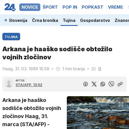
NOVICE
ŠPORT
POP IN
POPKAST
VREME
Slovenija
Črna kronika
Tujina
Gospodarstvo
Znanos
TUJINA
Arkana je haaško sodišče obtožilo
vojnih zločinov
Haag, 31. 03. 1999 16.58
1 min branja
0
AVTOR:
STA/AFP, 13:52
Arkana je haaško
sodišče obtožilo vojnih
zločinov Haag, 31.
marca (STA/AFP) -