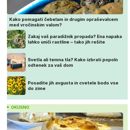
Kako pomagati čebelam in drugim opraševalcem
med vročinskim valom?
Zakaj vaš paradižnik propada? Ena napaka
lahko uniči rastline – tako jih rešite
Svetla ali temna tla? Kako izbrati popoln
odtenek za vaš dom
Posadite jih avgusta in cvetele bodo vse
do zime
OKUSNO