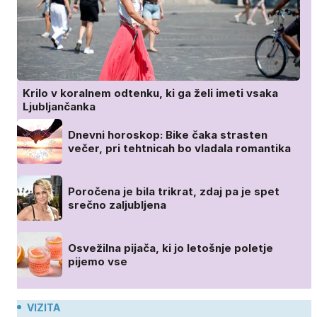
Krilo v koralnem odtenku, ki ga želi imeti vsaka
Ljubljančanka
Dnevni horoskop: Bike čaka strasten
večer, pri tehtnicah bo vladala romantika
Poročena je bila trikrat, zdaj pa je spet
srečno zaljubljena
Osvežilna pijača, ki jo letošnje poletje
pijemo vse
VIZITA