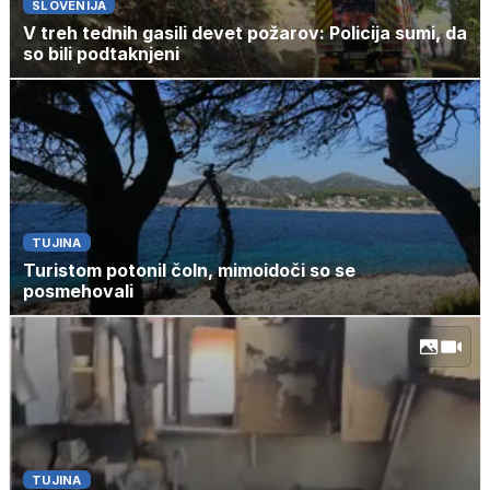
SLOVENIJA
V treh tednih gasili devet požarov: Policija sumi, da
so bili podtaknjeni
TUJINA
Turistom potonil čoln, mimoidoči so se
posmehovali
TUJINA