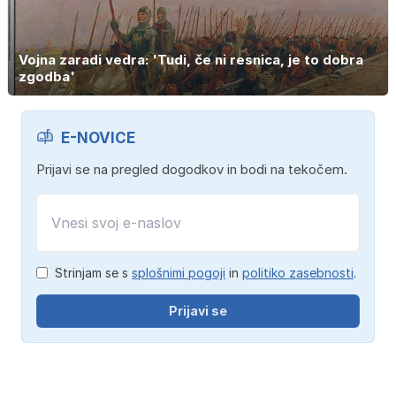
Vojna zaradi vedra: 'Tudi, če ni resnica, je to dobra
zgodba'
E-NOVICE
Prijavi se na pregled dogodkov in bodi na tekočem.
Strinjam se s
splošnimi pogoji
in
politiko zasebnosti
.
Prijavi se