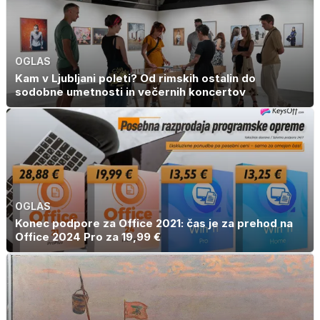
OGLAS
Kam v Ljubljani poleti? Od rimskih ostalin do
sodobne umetnosti in večernih koncertov
OGLAS
Konec podpore za Office 2021: čas je za prehod na
Office 2024 Pro za 19,99 €