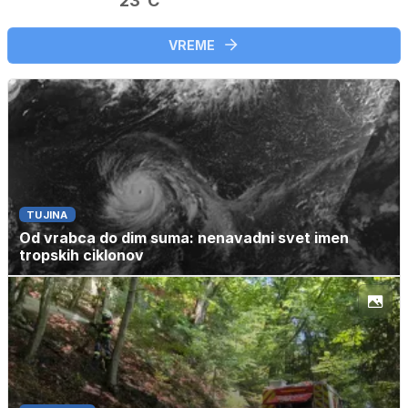
23°C
VREME
TUJINA
Od vrabca do dim suma: nenavadni svet imen
tropskih ciklonov