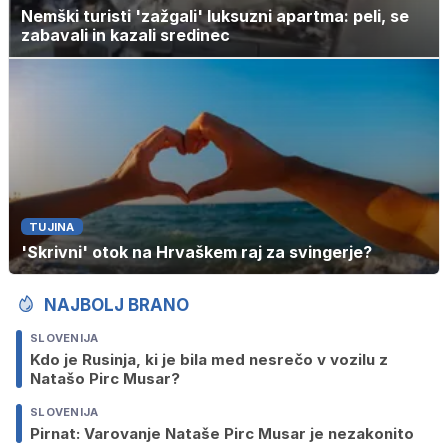
Nemški turisti 'zažgali' luksuzni apartma: peli, se
zabavali in kazali sredinec
TUJINA
'Skrivni' otok na Hrvaškem raj za svingerje?
NAJBOLJ BRANO
SLOVENIJA
Kdo je Rusinja, ki je bila med nesrečo v vozilu z
Natašo Pirc Musar?
SLOVENIJA
Pirnat: Varovanje Nataše Pirc Musar je nezakonito