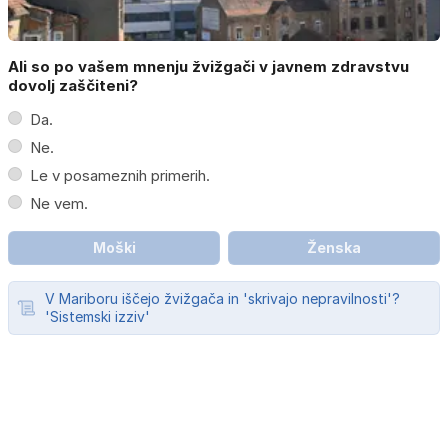
Ali so po vašem mnenju žvižgači v javnem zdravstvu
dovolj zaščiteni?
Da.
Ne.
Le v posameznih primerih.
Ne vem.
Moški
Ženska
V Mariboru iščejo žvižgača in 'skrivajo nepravilnosti'?
'Sistemski izziv'