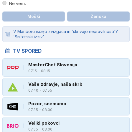
Ne vem.
Moški
Ženska
V Mariboru iščejo žvižgača in 'skrivajo nepravilnosti'?
'Sistemski izziv'
TV SPORED
MasterChef Slovenija
07.15 - 08.15
Vaše zdravje, naša skrb
07.40 - 07.55
Pozor, snemamo
07.35 - 08.00
Veliki pokovci
07.35 - 08.00