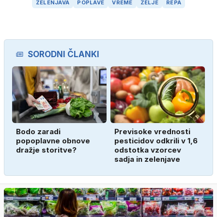
ZELENJAVA
POPLAVE
VREME
ZELJE
REPA
SORODNI ČLANKI
Bodo zaradi
Previsoke vrednosti
popoplavne obnove
pesticidov odkrili v 1,6
dražje storitve?
odstotka vzorcev
sadja in zelenjave