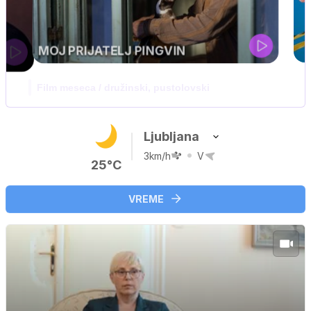
IQ 160
Nova hrvaška serija
Ljubljana
3km/h
V
25°C
VREME