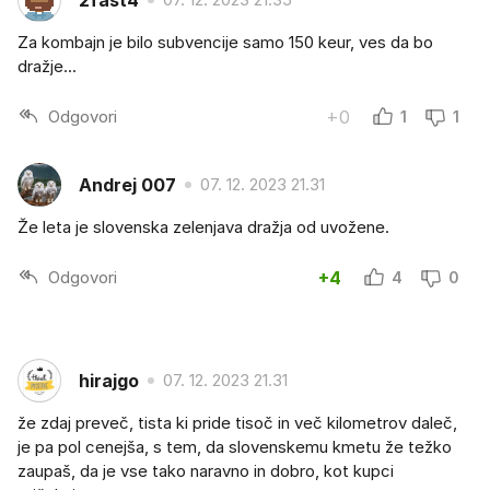
Za kombajn je bilo subvencije samo 150 keur, ves da bo
dražje...
Odgovori
+0
1
1
Andrej 007
07. 12. 2023 21.31
Že leta je slovenska zelenjava dražja od uvožene.
Odgovori
+4
4
0
hirajgo
07. 12. 2023 21.31
že zdaj preveč, tista ki pride tisoč in več kilometrov daleč,
je pa pol cenejša, s tem, da slovenskemu kmetu že težko
zaupaš, da je vse tako naravno in dobro, kot kupci