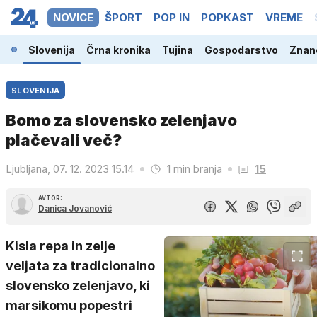
NOVICE
ŠPORT
POP IN
POPKAST
VREME
Slovenija
Črna kronika
Tujina
Gospodarstvo
Znano
SLOVENIJA
Bomo za slovensko zelenjavo
plačevali več?
Ljubljana, 07. 12. 2023 15.14
1 min branja
15
AVTOR:
Danica Jovanović
Kisla repa in zelje
veljata za tradicionalno
slovensko zelenjavo, ki
marsikomu popestri