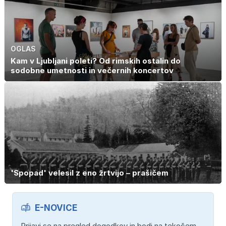
OGLAS
Kam v Ljubljani poleti? Od rimskih ostalin do
sodobne umetnosti in večernih koncertov
'Spopad' velesil z eno žrtvijo – prašičem
E-NOVICE
Prijavi se na pregled dogodkov in bodi na tekočem.