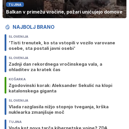
TUJINA
Balkan v primežu vročine, požari uničujejo domove
NAJBOLJ BRANO
SLOVENIJA
'Tisti trenutek, ko sta vstopili v vozilo varovane
osebe, sta postali javni osebi'
SLOVENIJA
Zadnji dan rekordnega vročinskega vala, a
ohladitev za kratek čas
KOŠARKA
Zgodovinski korak: Aleksander Sekulić na klopi
katalonskega giganta
SLOVENIJA
Vlada razglasila nižjo stopnjo tveganja, krška
nuklearka zmanjšuje moč
TUJINA
Voda kot nova tarča kibernetske vojne? ZDA