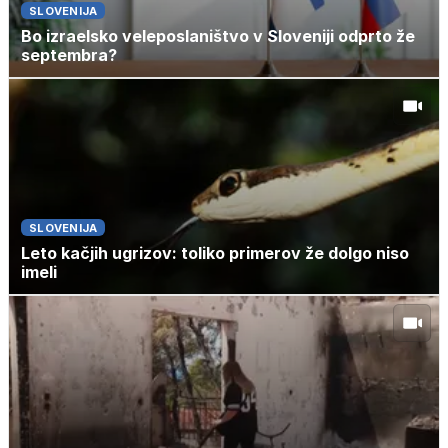
SLOVENIJA
Bo izraelsko veleposlaništvo v Sloveniji odprto že
septembra?
SLOVENIJA
Leto kačjih ugrizov: toliko primerov že dolgo niso
imeli