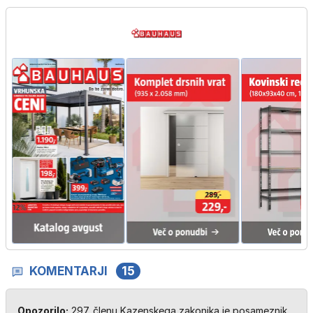
KOMENTARJI
15
Opozorilo:
297. členu Kazenskega zakonika je posameznik