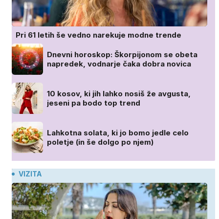
Pri 61 letih še vedno narekuje modne trende
Dnevni horoskop: Škorpijonom se obeta
napredek, vodnarje čaka dobra novica
10 kosov, ki jih lahko nosiš že avgusta,
jeseni pa bodo top trend
Lahkotna solata, ki jo bomo jedle celo
poletje (in še dolgo po njem)
VIZITA