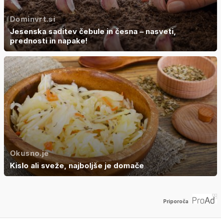
Dominvrt.si
Jesenska saditev čebule in česna – nasveti,
prednosti in napake!
Okusno.je
Kislo ali sveže, najboljše je domače
Priporoča