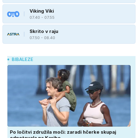
Viking Viki
07.40 - 07.55
Skrito v raju
07.50 - 08.40
BIBALEZE
Po ločitvi združila moči: zaradi hčerke skupaj
odpotovala na Karibe