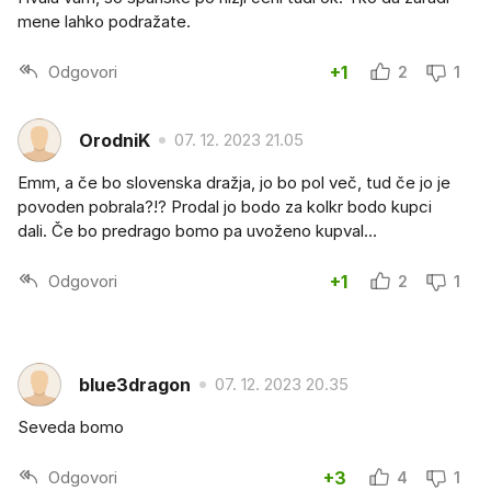
mene lahko podražate.
Odgovori
+1
2
1
OrodniK
07. 12. 2023 21.05
Emm, a če bo slovenska dražja, jo bo pol več, tud če jo je
povoden pobrala?!? Prodal jo bodo za kolkr bodo kupci
dali. Če bo predrago bomo pa uvoženo kupval...
Odgovori
+1
2
1
blue3dragon
07. 12. 2023 20.35
Seveda bomo
Odgovori
+3
4
1