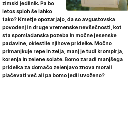
zimski jedilnik. Pa bo
letos sploh še lahko
tako? Kmetje opozarjajo, da so avgustovska
povodenj in druge vremenske nevšečnosti, kot
sta spomladanska pozeba in močne jesenske
padavine, oklestile njihove pridelke. Močno
primanjkuje repe in zelja, manj je tudi krompirja,
korenja in zelene solate. Bomo zaradi manjšega
pridelka za domačo zelenjavo znova morali
plačevati več ali pa bomo jedli uvoženo?