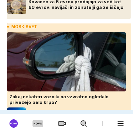
Kovanec za 5 evrov prodajajo za več kot
60 evrov: navijači in zbiratelji ga že iščejo
MOSKISVET
Zakaj nekateri vozniki na vzvratno ogledalo
privežejo belo krpo?
Skoraj nevidna v vodi, smrtonosna ob
stiku: pazite na to meduzo