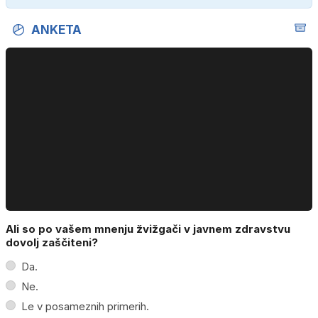
ANKETA
Ali so po vašem mnenju žvižgači v javnem zdravstvu
dovolj zaščiteni?
Da.
Ne.
Le v posameznih primerih.