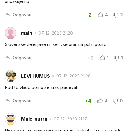
pričakujemo
Odgovori
+2
4
2
main
07. 12. 2023 21.28
Slovenske zelenjave ni, ker vse oranžni polži požro.
Odgovori
+0
1
1
LEVI HUMUS
07. 12. 2023 21.28
Pod to vlado bomo še zrak plačevali
Odgovori
+4
4
0
Malo_sutra
07. 12. 2023 21.17
Hvala vam, so španske po nižji ceni tudi ok. Tko da zaradi