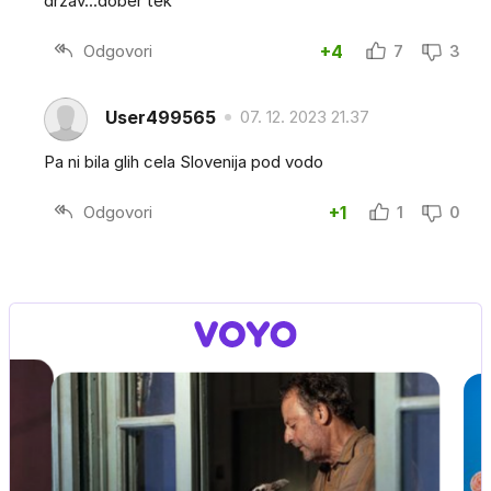
držav...dober tek
Odgovori
+4
7
3
User499565
07. 12. 2023 21.37
Pa ni bila glih cela Slovenija pod vodo
Odgovori
+1
1
0