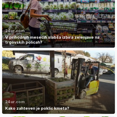
24ur.com
V prihodnjih mesecih slabša izbira zelenjave na
trgovskih policah?
24ur.com
Kako zahteven je poklic kmeta?