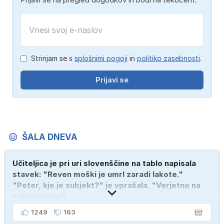
Strinjam se s
splošnimi pogoji
in
politiko zasebnosti
.
Prijavi se
ŠALA DNEVA
Učiteljica je pri uri slovenščine na tablo napisala
stavek: "Reven moški je umrl zaradi lakote."
"Peter, kje je subjekt?" je vprašala. "Verjetno na
pokopališču!"
1249
163