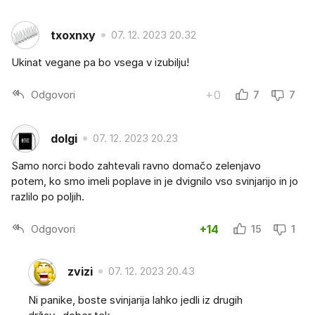
txoxnxy
07. 12. 2023 20.32
Ukinat vegane pa bo vsega v izubilju!
Odgovori
+0
7
7
dolgi
07. 12. 2023 20.23
Samo norci bodo zahtevali ravno domačo zelenjavo
potem, ko smo imeli poplave in je dvignilo vso svinjarijo in jo
razlilo po poljih.
Odgovori
+14
15
1
zvizi
07. 12. 2023 20.43
Ni panike, boste svinjarija lahko jedli iz drugih