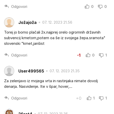
Odgovori
0
0
Jožajoža
07. 12. 2023 21.56
Torej jo bomo plačali 2x.najprej orelo ogromnih državnih
subvencij kmetom,potem oa še iz svojega žepa.sramota"
slovenski "kmet,janšist
Odgovori
-1
0
1
User499565
07. 12. 2023 21.35
Za zelenjavo iz mojega vrta in rastinjaka nimate dovolj
denarja. Nasvidenje. Ite v špar, hover,...
Odgovori
+0
1
1
2fast4
07. 12. 2023 21.35