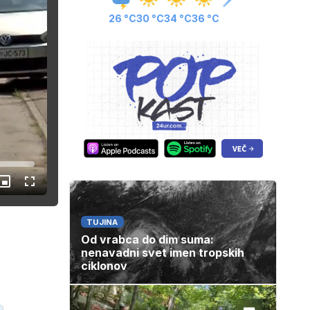
26 °C
30 °C
34 °C
36 °C
Slika
Celozaslonski
v
način
sliki
TUJINA
Od vrabca do dim suma:
nenavadni svet imen tropskih
ciklonov