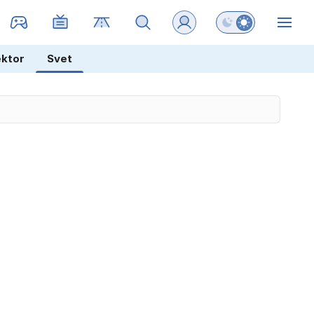
Preklopi barvni na
ZIN
ektor
Svet