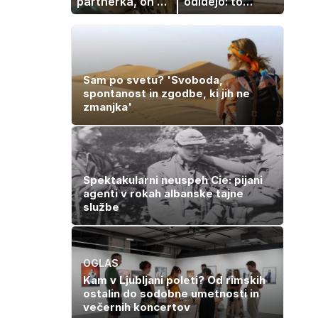
partnerka, on pa
odidejo: to
dopustuje z
znamenje
drugo
najpogosteje da
odpoved
Sam po svetu? 'Svoboda,
spontanost in zgodbe, ki jih ne
zmanjka'
Spektakularni neuspeh Cie: pijani
agenti v rokah albanske tajne
službe
OGLAS
Kam v Ljubljani poleti? Od rimskih
ostalin do sodobne umetnosti in
večernih koncertov