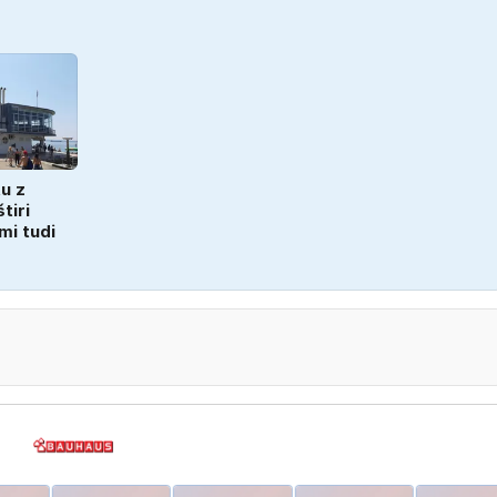
tu z
tiri
imi tudi