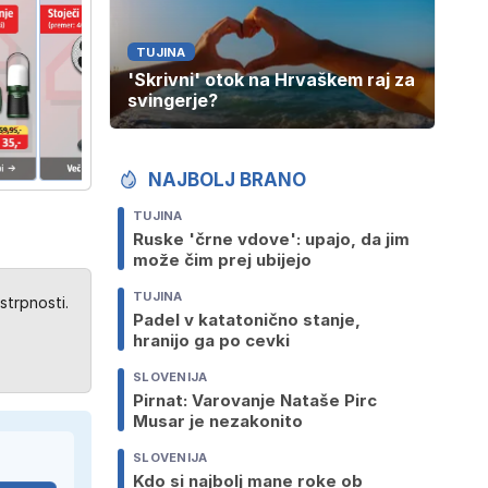
TUJINA
'Skrivni' otok na Hrvaškem raj za
svingerje?
NAJBOLJ BRANO
TUJINA
Ruske 'črne vdove': upajo, da jim
može čim prej ubijejo
TUJINA
strpnosti.
Padel v katatonično stanje,
hranijo ga po cevki
SLOVENIJA
Pirnat: Varovanje Nataše Pirc
Musar je nezakonito
SLOVENIJA
Kdo si najbolj mane roke ob