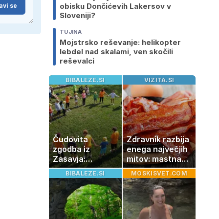
obisku Dončićevih Lakersov v
avi se
Sloveniji?
TUJINA
Mojstrsko reševanje: helikopter
lebdel nad skalami, ven skočili
reševalci
BIBALEZE.SI
VIZITA.SI
Čudovita
Zdravnik razbija
zgodba iz
enega največjih
Zasavja:
mitov: mastna
otrokom
jetra ne
BIBALEZE.SI
MOSKISVET.COM
podarjajo nekaj,
nastanejo
česar ni mogoče
zaradi slanine,
kupiti
temveč zaradi
živila, ki ga
imamo vsi radi