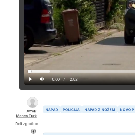
Loaded
:
8.09%
Current
0:00
/
Duration
2:02
Predvajaj
Tiho
Time
NAPAD
POLICIJA
NAPAD Z NOŽEM
NOVO P
AVTOR:
Manca Turk
Deli zgodbo: