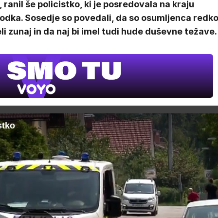
, ranil še policistko, ki je posredovala na kraju
odka. Sosedje so povedali, da so osumljenca redk
li zunaj in da naj bi imel tudi hude duševne težave.
stko