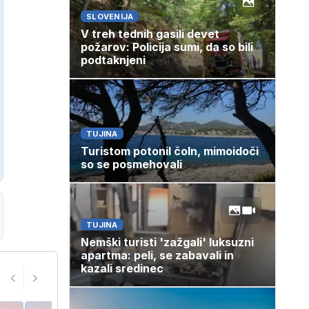
SLOVENIJA
V treh tednih gasili devet
požarov: Policija sumi, da so bili
podtaknjeni
TUJINA
Turistom potonil čoln, mimoidoči
so se posmehovali
TUJINA
Nemški turisti 'zažgali' luksuzni
apartma: peli, se zabavali in
kazali sredinec