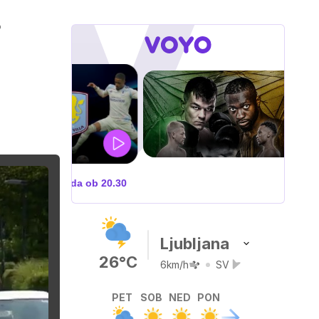
o
ZUFFA BOXING 10
V živo na VOYO: sobota ob
20.00
Ljubljana
26°C
6km/h
SV
PET
SOB
NED
PON