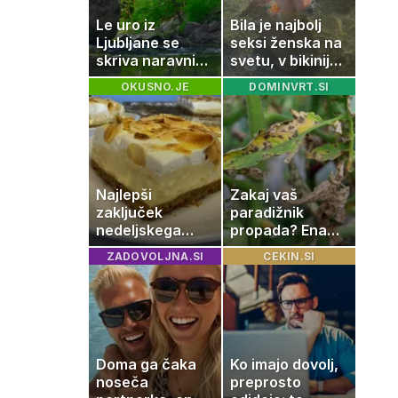
Le uro iz
Bila je najbolj
Ljubljane se
seksi ženska na
skriva naravni
svetu, v bikiniju
čudež, ki je kot
znova navdušila
OKUSNO.JE
DOMINVRT.SI
ustvarjen za
družinski izlet
Najlepši
Zakaj vaš
zaključek
paradižnik
nedeljskega
propada? Ena
kosila: 8 sladic
napaka lahko
ZADOVOLJNA.SI
CEKIN.SI
brez peke, ki se
uniči rastline –
jih vsi veselijo
tako jih rešite
Doma ga čaka
Ko imajo dovolj,
noseča
preprosto