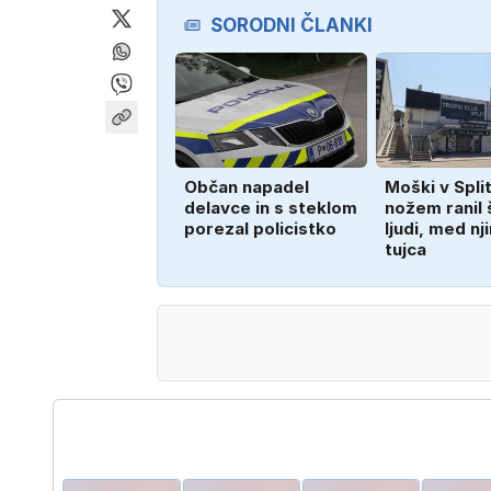
SORODNI ČLANKI
Občan napadel
Moški v Spli
delavce in s steklom
nožem ranil š
porezal policistko
ljudi, med nj
tujca