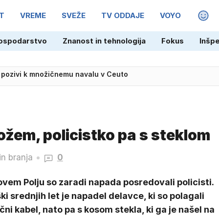
T
VREME
SVEŽE
TV ODDAJE
VOYO
MAGA
ospodarstvo
Znanost in tehnologija
Fokus
Inšp
 pozivi k množičnemu navalu v Ceuto
ožem, policistko pa s steklom
in branja
0
vem Polju so zaradi napada posredovali policisti.
i srednjih let je napadel delavce, ki so polagali
čni kabel, nato pa s kosom stekla, ki ga je našel na