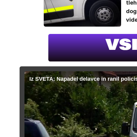
tleh
dog
vide
Iz SVETA: Napadel delavce in ranil polici