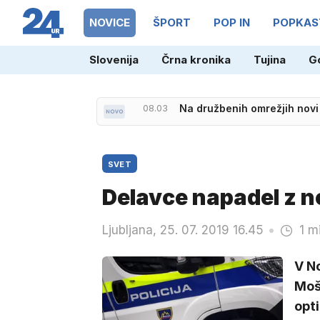
NOVICE
ŠPORT
POP IN
POPKAS
Slovenija
Črna kronika
Tujina
G
08.03
Na družbenih omrežjih novi
SVET
Delavce napadel z n
Ljubljana, 25. 07. 2019 16.45
1 m
V No
Mošk
opti