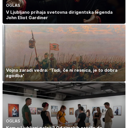
OGLAS
V Ljubljano prihaja svetovna dirigentska legenda
John Eliot Gardiner
Vojna zaradi vedra: 'Tudi, če ni resnica, je to dobra
zgodba'
OGLAS
Kam v Ljubljani poleti? Od rimskih ostalin do