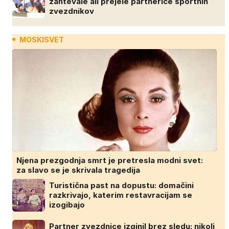
zahtevale ali prejele partnerice športnih
zvezdnikov
MOSKISVET
Njena prezgodnja smrt je pretresla modni svet:
za slavo se je skrivala tragedija
Turistična past na dopustu: domačini
razkrivajo, katerim restavracijam se
izogibajo
Partner zvezdnice izginil brez sledu: nikoli