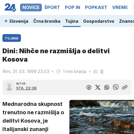
NOVICE
ŠPORT
POP IN
POPKAST
VREME
Slovenija
Črna kronika
Tujina
Gospodarstvo
Znanos
TUJINA
Dini: Nihče ne razmišlja o delitvi
Kosova
Rim, 31. 03. 1999 23.03
1 min branja
0
AVTOR:
STA, 22:36
Mednarodna skupnost
trenutno ne razmišlja o
delitvi Kosova, je
italijanski zunanji