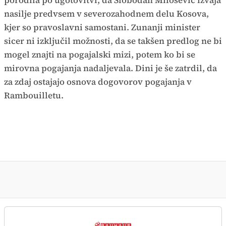
porodila po ugotovitvi, da Slobodan Miloševič izvaja
nasilje predvsem v severozahodnem delu Kosova,
kjer so pravoslavni samostani. Zunanji minister
sicer ni izključil možnosti, da se takšen predlog ne bi
mogel znajti na pogajalski mizi, potem ko bi se
mirovna pogajanja nadaljevala. Dini je še zatrdil, da
za zdaj ostajajo osnova dogovorov pogajanja v
Rambouilletu.