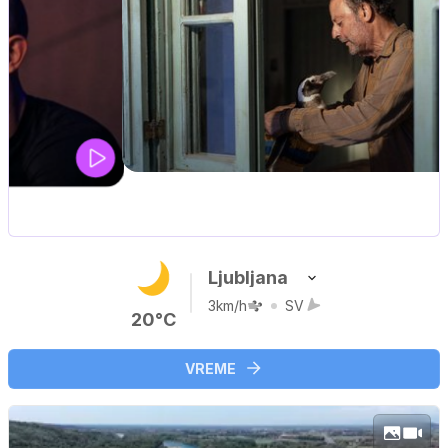
MOJ PRIJATELJ PINGVIN
Film meseca / družinski, pustolovski
Ljubljana
3km/h
SV
20°C
VREME