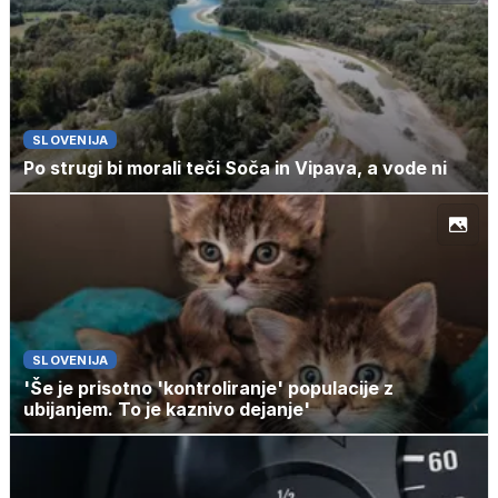
SLOVENIJA
Po strugi bi morali teči Soča in Vipava, a vode ni
SLOVENIJA
'Še je prisotno 'kontroliranje' populacije z
ubijanjem. To je kaznivo dejanje'