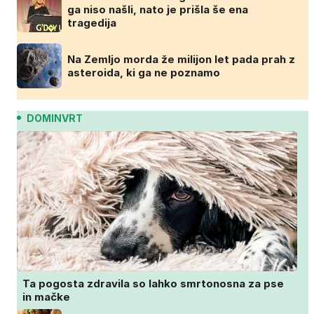
ga niso našli, nato je prišla še ena
tragedija
Na Zemljo morda že milijon let pada prah z
asteroida, ki ga ne poznamo
DOMINVRT
Ta pogosta zdravila so lahko smrtonosna za pse
in mačke