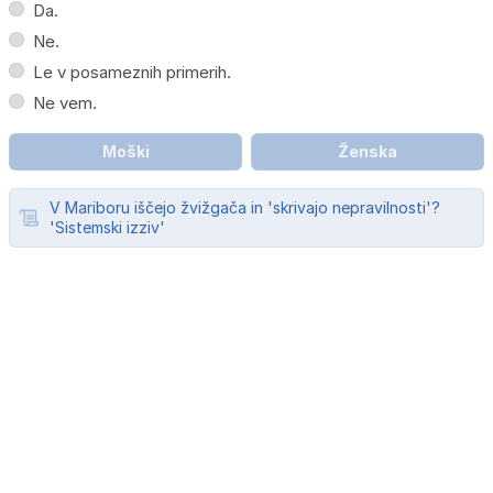
Da.
Ne.
Le v posameznih primerih.
Ne vem.
Moški
Ženska
V Mariboru iščejo žvižgača in 'skrivajo nepravilnosti'?
'Sistemski izziv'