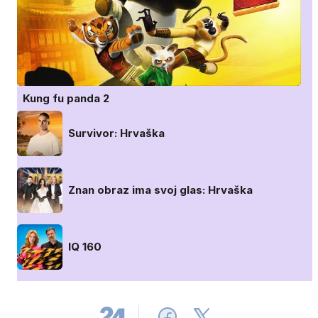
Kung fu panda 2
Survivor: Hrvaška
Znan obraz ima svoj glas: Hrvaška
IQ 160