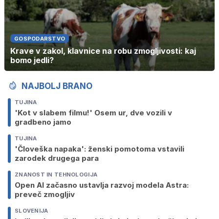
GOSPODARSTVO
Krave v zakol, klavnice na robu zmogljivosti: kaj
bomo jedli?
NAJBOLJ BRANO
TUJINA
'Kot v slabem filmu!' Osem ur, dve vozili v
gradbeno jamo
TUJINA
'Človeška napaka': ženski pomotoma vstavili
zarodek drugega para
ZNANOST IN TEHNOLOGIJA
Open AI začasno ustavlja razvoj modela Astra:
preveč zmogljiv
SLOVENIJA