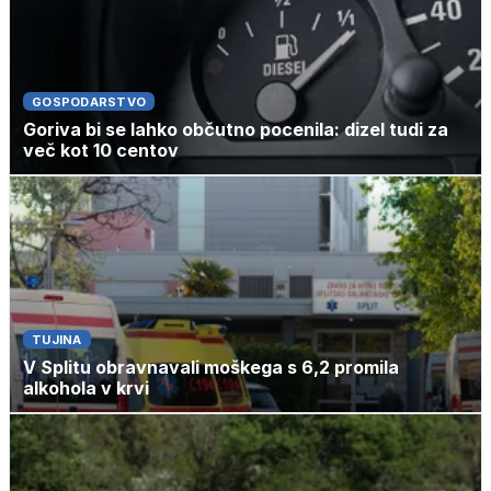
GOSPODARSTVO
Goriva bi se lahko občutno pocenila: dizel tudi za
več kot 10 centov
TUJINA
V Splitu obravnavali moškega s 6,2 promila
alkohola v krvi