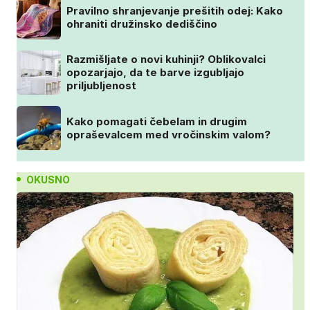
Pravilno shranjevanje prešitih odej: Kako
ohraniti družinsko dediščino
Razmišljate o novi kuhinji? Oblikovalci
opozarjajo, da te barve izgubljajo
priljubljenost
Kako pomagati čebelam in drugim
opraševalcem med vročinskim valom?
OKUSNO