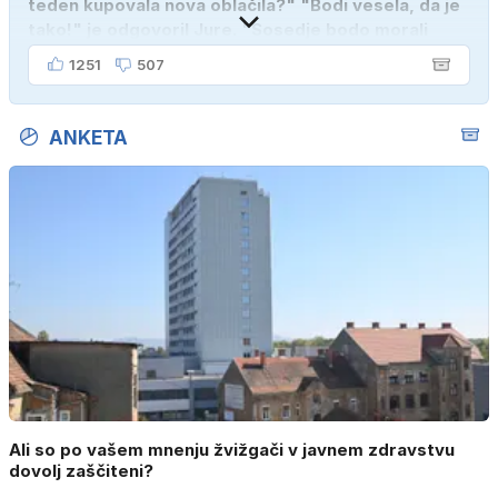
teden kupovala nova oblačila?" "Bodi vesela, da je
tako!" je odgovoril Jure. "Sosedje bodo morali
kupiti novega sina, tako sem ga prebutal!"
1251
507
ANKETA
Ali so po vašem mnenju žvižgači v javnem zdravstvu
dovolj zaščiteni?