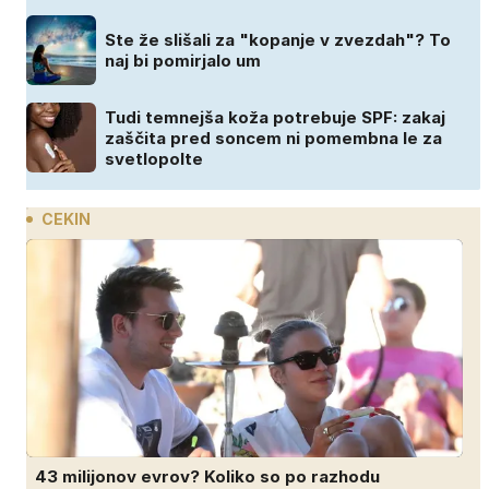
Ste že slišali za "kopanje v zvezdah"? To
naj bi pomirjalo um
Tudi temnejša koža potrebuje SPF: zakaj
zaščita pred soncem ni pomembna le za
svetlopolte
CEKIN
43 milijonov evrov? Koliko so po razhodu