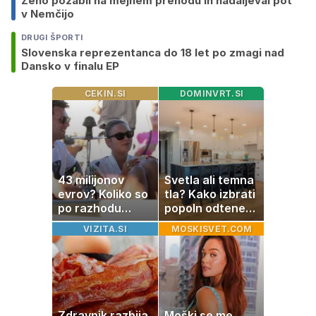
Ženo pozabil na mejnem prehodu in nadaljeval pot
v Nemčijo
DRUGI ŠPORTI
Slovenska reprezentanca do 18 let po zmagi nad
Dansko v finalu EP
CEKIN.SI
DOMINVRT.SI
43 milijonov
Svetla ali temna
evrov? Koliko so
tla? Kako izbrati
po razhodu
popoln odtenek
zahtevale ali
za vaš dom
VIZITA.SI
MOSKISVET.COM
prejele
partnerice
športnih
zvezdnikov
Zdravnik razbija
Moški se me