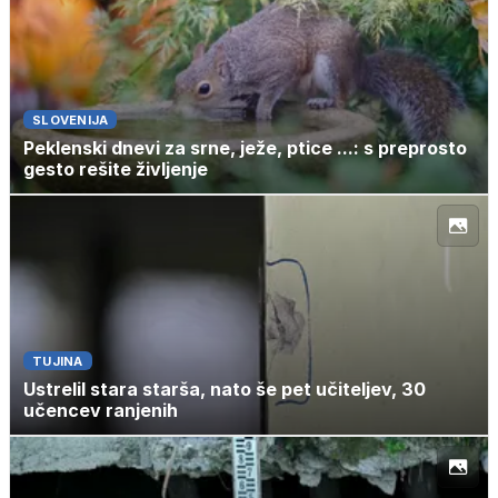
SLOVENIJA
Peklenski dnevi za srne, ježe, ptice ...: s preprosto
gesto rešite življenje
TUJINA
Ustrelil stara starša, nato še pet učiteljev, 30
učencev ranjenih