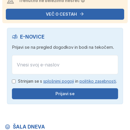
Trenutno ne beležimo nesreč 😎
VEČ O CESTAH
E-NOVICE
Prijavi se na pregled dogodkov in bodi na tekočem.
Strinjam se s
splošnimi pogoji
in
politiko zasebnosti
.
Prijavi se
ŠALA DNEVA