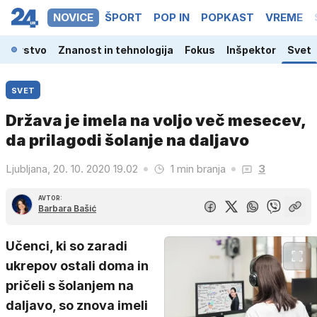
NOVICE
ŠPORT
POP IN
POPKAST
VREME
odarstvo
Znanost in tehnologija
Fokus
Inšpektor
Svet
SVET
Država je imela na voljo več mesecev,
da prilagodi šolanje na daljavo
Ljubljana, 20. 10. 2020 19.02
1 min branja
3
AVTOR:
Barbara Bašić
Učenci, ki so zaradi
ukrepov ostali doma in
pričeli s šolanjem na
daljavo, so znova imeli