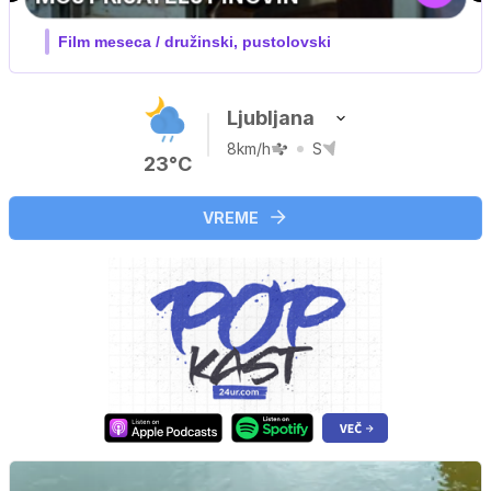
V živo na VOYO: sreda ob 20.30
Ljubljana
8km/h
S
23°C
VREME