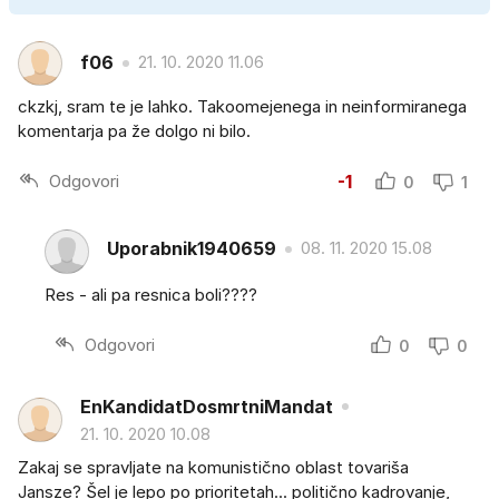
f06
21. 10. 2020 11.06
ckzkj, sram te je lahko. Takoomejenega in neinformiranega
komentarja pa že dolgo ni bilo.
Odgovori
-1
0
1
Uporabnik1940659
08. 11. 2020 15.08
Res - ali pa resnica boli????
Odgovori
0
0
EnKandidatDosmrtniMandat
21. 10. 2020 10.08
Zakaj se spravljate na komunistično oblast tovariša
Jansze? Šel je lepo po prioritetah... politično kadrovanje,