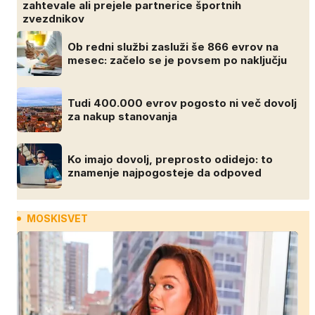
zahtevale ali prejele partnerice športnih
zvezdnikov
Ob redni službi zasluži še 866 evrov na
mesec: začelo se je povsem po naključju
Tudi 400.000 evrov pogosto ni več dovolj
za nakup stanovanja
Ko imajo dovolj, preprosto odidejo: to
znamenje najpogosteje da odpoved
MOSKISVET