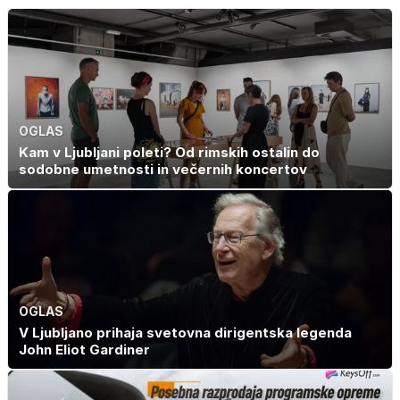
izlet, ki bo
boleznijo
navdušil otroke
OGLAS
Kam v Ljubljani poleti? Od rimskih ostalin do
sodobne umetnosti in večernih koncertov
OGLAS
V Ljubljano prihaja svetovna dirigentska legenda
John Eliot Gardiner