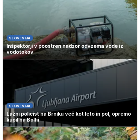
SLOVENIJA
Inšpektorji v poostren nadzor odvzema vode iz
vodotokov
SLOVENIJA
Lažni policist na Brniku več kot leto in pol, opremo
kupil na Bolhi