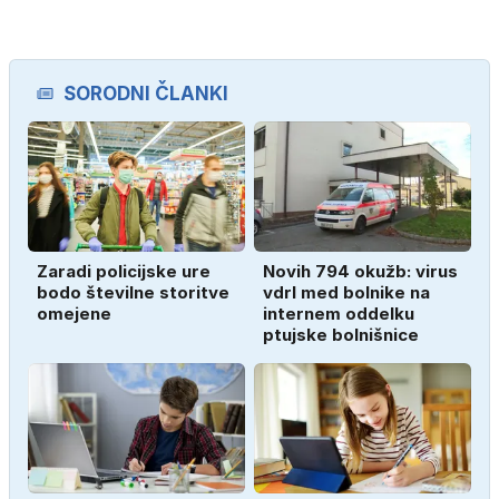
SORODNI ČLANKI
Zaradi policijske ure
Novih 794 okužb: virus
bodo številne storitve
vdrl med bolnike na
omejene
internem oddelku
ptujske bolnišnice