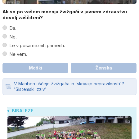
Ali so po vašem mnenju žvižgači v javnem zdravstvu
dovolj zaščiteni?
Da.
Ne.
Le v posameznih primerih.
Ne vem.
Moški
Ženska
V Mariboru iščejo žvižgača in 'skrivajo nepravilnosti'?
'Sistemski izziv'
BIBALEZE