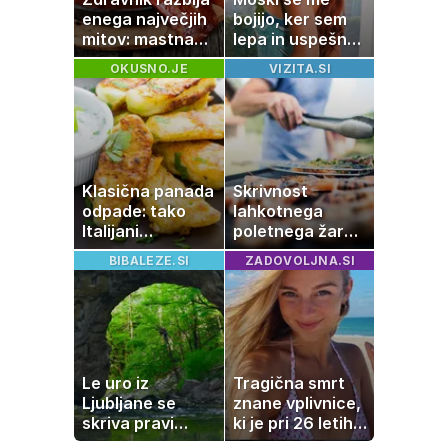
enega največjih
bojijo, ker sem
mitov: mastna
lepa in uspešna:
jetra ne
Misica razkrila,
OKUSNO.JE
VIZITA.SI
nastanejo zaradi
zakaj je še
slanine, temveč
vedno samska
zaradi živila, ki
ga imamo vsi
radi
Klasična panada
Skrivnost
odpade: tako
lahkotnega
Italijani
poletnega žara,
pripravijo
po katerem ne
BIBALEZE.SI
ZADOVOLJNA.SI
slastne ocvrte
boste
bučke
potrebovali
popoldanskega
spanca
Le uro iz
Tragična smrt
Ljubljane se
znane vplivnice,
skriva pravi
ki je pri 26 letih
naravni čudež:
izgubila boj z