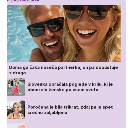
Doma ga čaka noseča partnerka, on pa dopustuje
z drugo
Slovenka obračala poglede v krilu, ki je
obnorelo ženske po vsem svetu
Poročena je bila trikrat, zdaj pa je spet
srečno zaljubljena