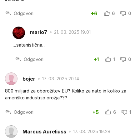
Odgovori
+6
6
0
mario7
21. 03. 2025 19.01
...satanistična..
Odgovori
+1
1
0
bojer
17. 03. 2025 20.14
800 milijard za oborožitev EU? Koliko za nato in koliko za
ameriško industrijo orožja???
Odgovori
+5
6
1
Marcus Aureliuss
17. 03. 2025 19.28