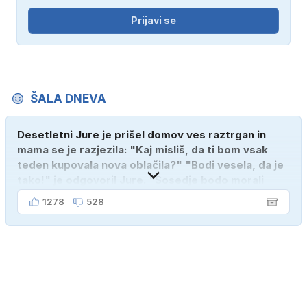
Prijavi se
ŠALA DNEVA
Desetletni Jure je prišel domov ves raztrgan in
mama se je razjezila: "Kaj misliš, da ti bom vsak
teden kupovala nova oblačila?" "Bodi vesela, da je
tako!" je odgovoril Jure. "Sosedje bodo morali
kupiti novega sina, tako sem ga prebutal!"
1278
528