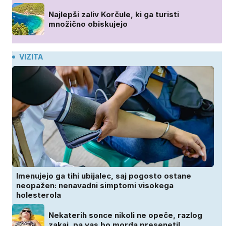
Najlepši zaliv Korčule, ki ga turisti
množično obiskujejo
VIZITA
Imenujejo ga tihi ubijalec, saj pogosto ostane
neopažen: nenavadni simptomi visokega
holesterola
Nekaterih sonce nikoli ne opeče, razlog
zakaj, pa vas bo morda presenetil