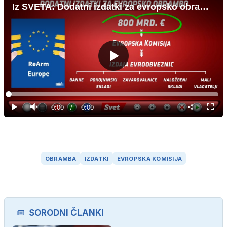
Iz SVETA: Dodatni izdatki za evropsko obrambo
Predvajaj
Loaded
:
0%
Current
0:00
/
Duration
0:00
Predvajaj
Tiho
Celoz
način
Time
OBRAMBA
IZDATKI
EVROPSKA KOMISIJA
SORODNI ČLANKI