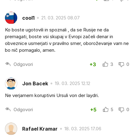
cool1
21. 03. 2025 08.07
Ko boste ugotovili in spoznali , da se Rusije ne da
premagati, boste vsi skupaj v Evropi začeli denar in
obveznice usmerjati v pravilno smer, oboroževanje vam ne
bo nič pomagalo, amen.
Odgovori
+3
3
0
Jon Bacek
19. 03. 2025 12.12
Ne verjamem koruptivni Ursuli von der laydri.
Odgovori
+5
5
0
Rafael Kramar
18. 03. 2025 17.06