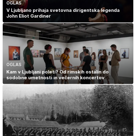
OGLAS
V Ljubljano prihaja svetovna dirigentska legenda
John Eliot Gardiner
OGLAS
Kam v Ljubljani poleti? Od rimskih ostalin do
sodobne umetnosti in večernih koncertov