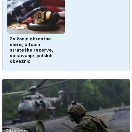
Znižanje obrestne
mere, bitcoin
strateške rezerve,
vpisovanje ljudskih
obveznic
24ur.com