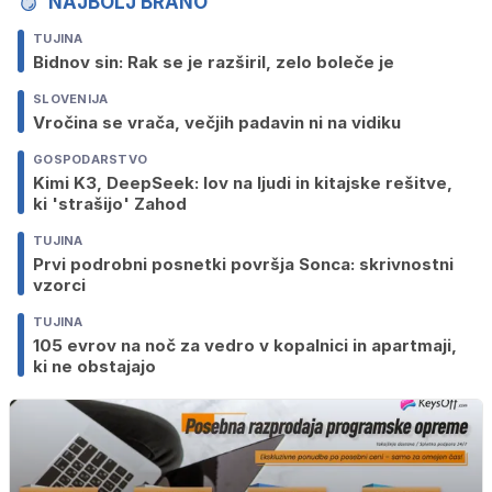
NAJBOLJ BRANO
TUJINA
Bidnov sin: Rak se je razširil, zelo boleče je
SLOVENIJA
Vročina se vrača, večjih padavin ni na vidiku
GOSPODARSTVO
Kimi K3, DeepSeek: lov na ljudi in kitajske rešitve,
ki 'strašijo' Zahod
TUJINA
Prvi podrobni posnetki površja Sonca: skrivnostni
vzorci
TUJINA
105 evrov na noč za vedro v kopalnici in apartmaji,
ki ne obstajajo