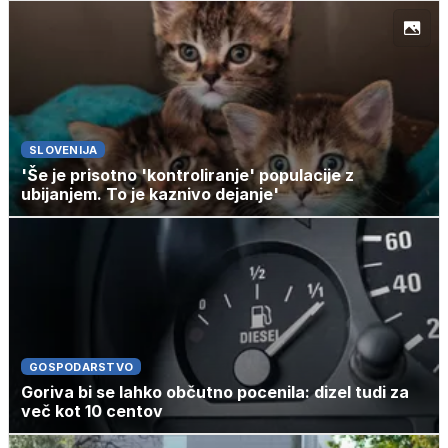
SLOVENIJA
'Še je prisotno 'kontroliranje' populacije z
ubijanjem. To je kaznivo dejanje'
GOSPODARSTVO
Goriva bi se lahko občutno pocenila: dizel tudi za
več kot 10 centov