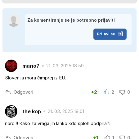
Prijavi se
mario7
21. 03. 2025 18.59
Slovenija mora čimprej iz EU.
Odgovori
+2
2
0
the kop
21. 03. 2025 18.01
norci!! Kako za vraga jih lahko kdo sploh podpira?!
Odgovori
+1
1
0