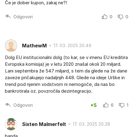
Če je dober kupon, zakaj ne?!
Odgovori
0
0
MathewM
17. 03. 2025 20.49
Dolg EU institucionalni dolg (to kar, se v imenu EU kreditira
Evropska komisija) je v letu 2020 znašal okoli 20 miljard.
Lani septembra že 547 miljard, s tem da glede na že dane
zaveze pričakujejo nadaljnjih 448. Glede na ideje Urške in
trend pod njenim vodstvom ni nemogoče, da nas bo
bankrotirala oz. povzročila dezintegracijo.
Odgovori
+5
6
1
Sixten Malmerfelt
17. 03. 2025 20.28
banda......