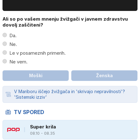
Ali so po vašem mnenju žvižgači v javnem zdravstvu
dovolj zaščiteni?
Da.
Ne.
Le v posameznih primerih.
Ne vem.
Moški
Ženska
V Mariboru iščejo žvižgača in 'skrivajo nepravilnosti'?
'Sistemski izziv'
TV SPORED
Super krila
08.10 - 08.35