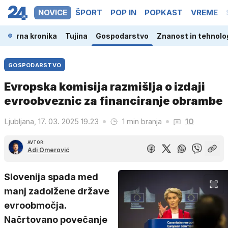
NOVICE
ŠPORT
POP IN
POPKAST
VREME
a
Črna kronika
Tujina
Gospodarstvo
Znanost in tehnolo
GOSPODARSTVO
Evropska komisija razmišlja o izdaji
evroobveznic za financiranje obrambe
Ljubljana, 17. 03. 2025 19.23
1 min branja
10
AVTOR:
Adi Omerović
Slovenija spada med
manj zadolžene države
evroobmočja.
Načrtovano povečanje