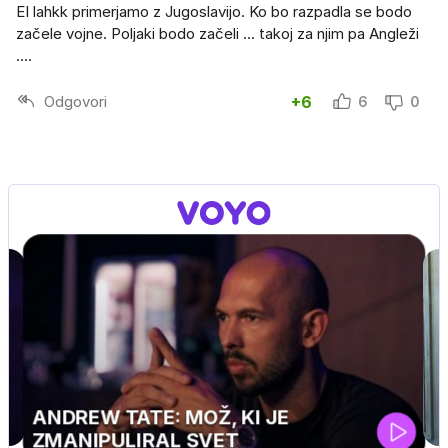
EI lahkk primerjamo z Jugoslavijo. Ko bo razpadla se bodo
začele vojne. Poljaki bodo začeli ... takoj za njim pa Angleži
....
Odgovori
+6
6
0