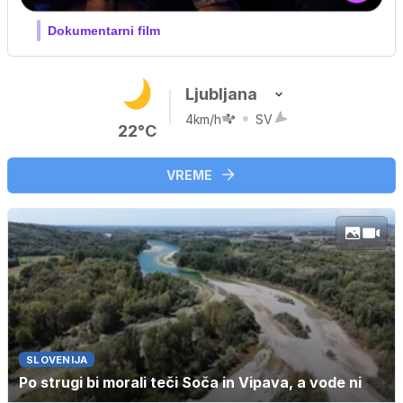
Ljubljana
4km/h
SV
22°C
VREME
SLOVENIJA
Po strugi bi morali teči Soča in Vipava, a vode ni