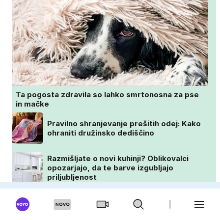
Ta pogosta zdravila so lahko smrtonosna za pse
in mačke
Pravilno shranjevanje prešitih odej: Kako
ohraniti družinsko dediščino
Razmišljate o novi kuhinji? Oblikovalci
opozarjajo, da te barve izgubljajo
priljubljenost
Kako pomagati čebelam in drugim
opraševalcem med vročinskim valom?