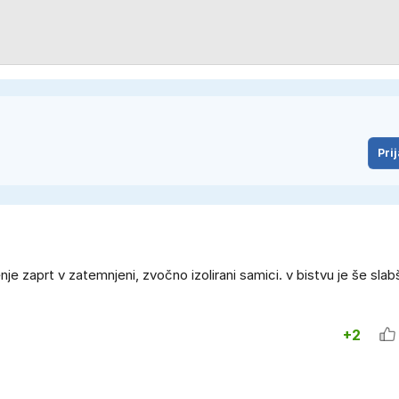
Prij
jenje zaprt v zatemnjeni, zvočno izolirani samici. v bistvu je še slabš
+2