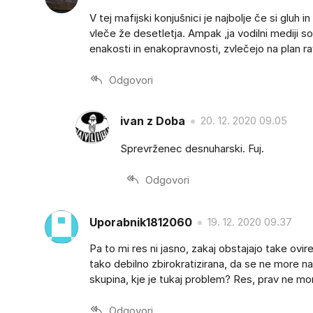
V tej mafijski konjušnici je najbolje če si gluh 
vleče že desetletja. Ampak ,ja vodilni mediji s
enakosti in enakopravnosti, zvlečejo na plan ra
Odgovori
ivan z Doba
20. 12. 2020 09.05
Sprevrženec desnuharski. Fuj.
Odgovori
Uporabnik1812060
19. 12. 2020 09.37
Pa to mi res ni jasno, zakaj obstajajo take ovir
tako debilno zbirokratizirana, da se ne more na 
skupina, kje je tukaj problem? Res, prav ne mor
Odgovori