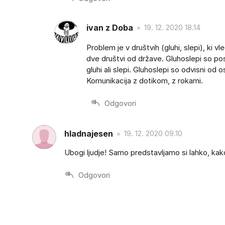
ivan z Doba
19. 12. 2020 18.14
Problem je v društvih (gluhi, slepi), ki v
dve društvi od države. Gluhoslepi so pos
gluhi ali slepi. Gluhoslepi so odvisni od o
Komunikacija z dotikom, z rokami.
Odgovori
hladnajesen
19. 12. 2020 09.10
Ubogi ljudje! Samo predstavljamo si lahko, kak
Odgovori