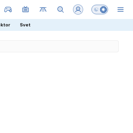
Preklopi barvni na
ZIN
ektor
Svet