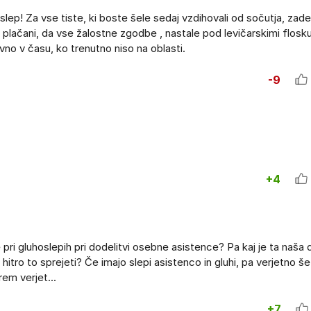
in slep! Za vse tiste, ki boste šele sedaj vzdihovali od sočutja, zad
o plačani, da vse žalostne zgodbe , nastale pod levičarskimi flosk
vno v času, ko trenutno niso na oblasti.
-9
+4
e pri gluhoslepih pri dodelitvi osebne asistence? Pa kaj je ta naša 
hitro to sprejeti? Če imajo slepi asistenco in gluhi, pa verjetno š
em verjet...
+7