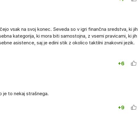
lečejo vsak na svoj konec. Seveda so v igri finančna sredstva, ki jih
ebna kategorija, ki mora biti samostojna, z vsemi pravicami, ki jih
sebne asistence, saj je edini stik z okolico taktilni znakovni jezik.
+6
o je to nekaj strašnega.
+9