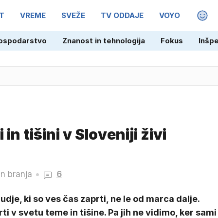
T
VREME
SVEŽE
TV ODDAJE
VOYO
MAGA
ospodarstvo
Znanost in tehnologija
Fokus
Inšp
odobra spoznal turško strast
n tišini v Sloveniji živi
in branja
6
judje, ki so ves čas zaprti, ne le od marca dalje.
ti v svetu teme in tišine. Pa jih ne vidimo, ker sami