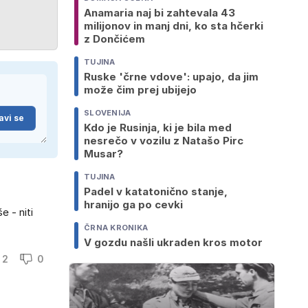
Anamaria naj bi zahtevala 43
milijonov in manj dni, ko sta hčerki
z Dončićem
TUJINA
Ruske 'črne vdove': upajo, da jim
može čim prej ubijejo
SLOVENIJA
avi se
Kdo je Rusinja, ki je bila med
nesrečo v vozilu z Natašo Pirc
Musar?
TUJINA
Padel v katatonično stanje,
hranijo ga po cevki
e - niti
ČRNA KRONIKA
V gozdu našli ukraden kros motor
2
0