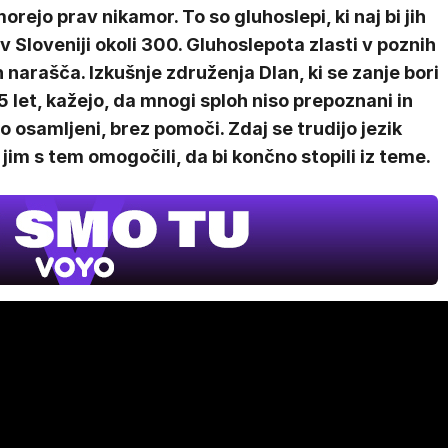
orejo prav nikamor. To so gluhoslepi, ki naj bi jih
 v Sloveniji okoli 300. Gluhoslepota zlasti v poznih
h narašča. Izkušnje združenja Dlan, ki se zanje bori
5 let, kažejo, da mnogi sploh niso prepoznani in
jo osamljeni, brez pomoči. Zdaj se trudijo jezik
 jim s tem omogočili, da bi končno stopili iz teme.