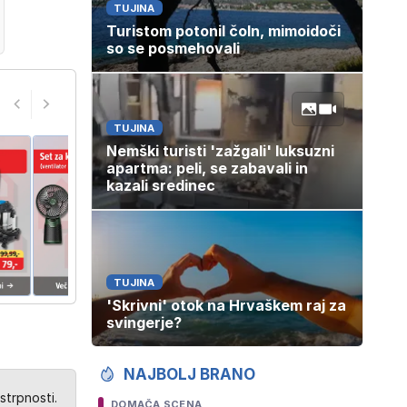
TUJINA
Turistom potonil čoln, mimoidoči
so se posmehovali
TUJINA
Nemški turisti 'zažgali' luksuzni
apartma: peli, se zabavali in
kazali sredinec
TUJINA
'Skrivni' otok na Hrvaškem raj za
svingerje?
NAJBOLJ BRANO
strpnosti.
DOMAČA SCENA