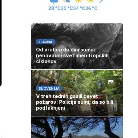
28 °C
30 °C
34 °C
36 °C
TUJINA
Od vrabca do dim suma:
nenavadni svet imen tropskih
ciklonov
SLOVENIJA
V treh tednih gasili devet
požarov: Policija sumi, da so bili
podtaknjeni