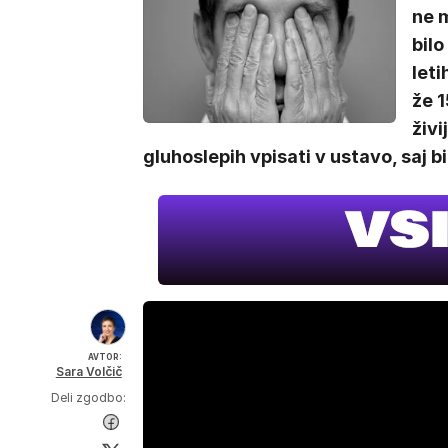
ne m
bilo
leti
že 1
živi
gluhoslepih vpisati v ustavo, saj bi
AVTOR:
Sara Volčič
Deli zgodbo: