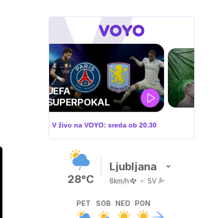
ZUFFA BOXING 10
V živo na VOYO: sobota ob
20.00
Ljubljana
28°C
8km/h
SV
PET
SOB
NED
PON