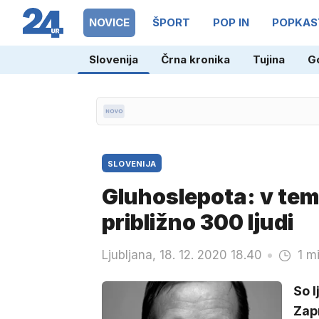
NOVICE
ŠPORT
POP IN
POPKAS
Slovenija
Črna kronika
Tujina
G
09.57
Neverjetni prizori: Salah d
SLOVENIJA
Gluhoslepota: v temi i
približno 300 ljudi
Ljubljana, 18. 12. 2020 18.40
1 m
So l
Zapr