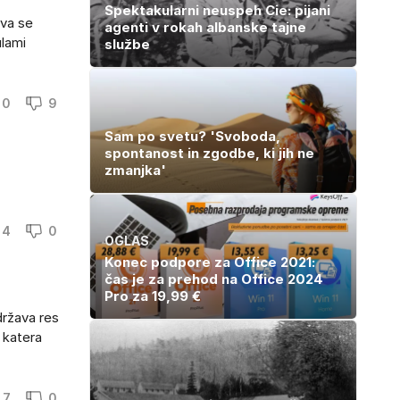
Spektakularni neuspeh Cie: pijani
eva se
agenti v rokah albanske tajne
ulami
službe
0
9
Sam po svetu? 'Svoboda,
spontanost in zgodbe, ki jih ne
zmanjka'
4
0
OGLAS
Konec podpore za Office 2021:
čas je za prehod na Office 2024
Pro za 19,99 €
država res
e katera
7
0