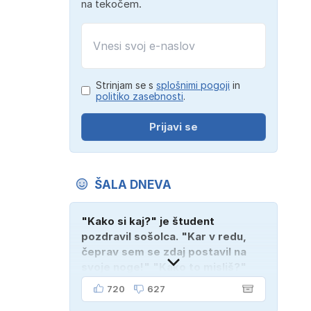
na tekočem.
Strinjam se s
splošnimi pogoji
in
politiko zasebnosti
.
Prijavi se
ŠALA DNEVA
"Kako si kaj?" je študent
pozdravil sošolca. "Kar v redu,
čeprav sem se zdaj postavil na
svoje noge!" "Kako to misliš?"
"Oče mi je vzel avto!"
720
627