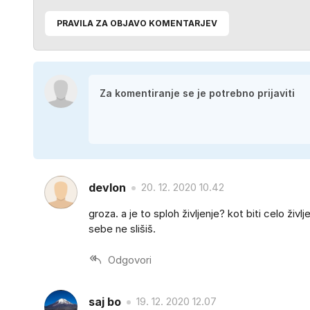
PRAVILA ZA OBJAVO KOMENTARJEV
devlon
20. 12. 2020 10.42
groza. a je to sploh življenje? kot biti celo živl
sebe ne slišiš.
Odgovori
saj bo
19. 12. 2020 12.07