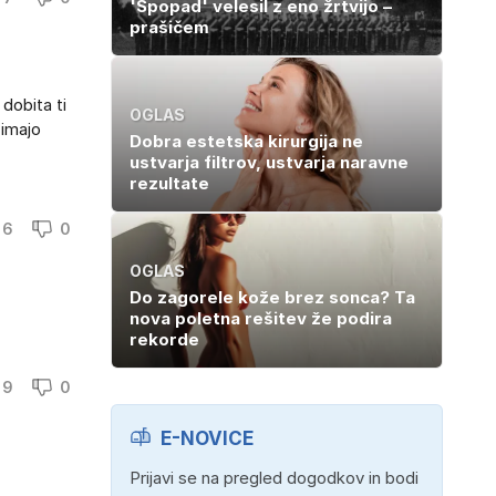
'Spopad' velesil z eno žrtvijo –
prašičem
 dobita ti
OGLAS
 imajo
Dobra estetska kirurgija ne
ustvarja filtrov, ustvarja naravne
rezultate
6
0
OGLAS
Do zagorele kože brez sonca? Ta
nova poletna rešitev že podira
rekorde
9
0
E-NOVICE
Prijavi se na pregled dogodkov in bodi