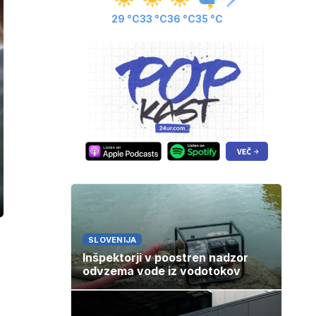
29 °C
33 °C
36 °C
35 °C
ozaslonski
in
SLOVENIJA
Inšpektorji v poostren nadzor
odvzema vode iz vodotokov