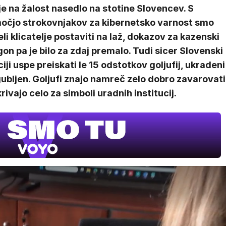
i je na žalost nasedlo na stotine Slovencev. S
očjo strokovnjakov za kibernetsko varnost smo
li klicatelje postaviti na laž, dokazov za kazenski
on pa je bilo za zdaj premalo. Tudi sicer Slovenski
ciji uspe preiskati le 15 odstotkov goljufij, ukradeni
ubljen. Goljufi znajo namreč zelo dobro zavarovati
krivajo celo za simboli uradnih institucij.