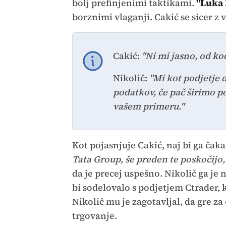
bolj prefinjenimi taktikami.
"Luka 
borznimi vlaganji. Cakić se sicer z v
Cakić:
"Ni mi jasno, od ko
Nikolič:
"Mi kot podjetje
podatkov, če pač širimo po
vašem primeru."
Kot pojasnjuje Cakić, naj bi ga čak
Tata Group, še preden te poskočijo,
da je precej uspešno. Nikolič ga je 
bi sodelovalo s podjetjem Ctrader, 
Nikolič mu je zagotavljal, da gre za
trgovanje.