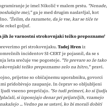
rogramiranje je imel Nikolič v malem prstu.
"Nenade,
poslušajte me),"
ga je med drugim naslavljal, kot
ilno.
"Želim, da razumete, da je vse, kar se tiče te
še rekel goljuf.
 da jih že varnostni strokovnjaki težko prepoznamo'
 preverimo pri strokovnjaku.
Tadej Hren
iz
mrežnih incidentov SI-CERT je pojasnil, da se s
ja leta srečuje vse pogosteje.
"Te prevare so že tako
strokovnjaki težko prepoznamo zelo na hitro,"
pravi.
tojno, prijetne so običajnemu uporabniku, govorci
imi pridobivajo zaupanje. In čeprav so obljubljeni
ljudi vseeno prepričajo.
"So tudi primeri, ko si ljudj
lačali, si izposojajo denar pri prijateljih, vzamejo
akažejo ... Vedno pa se ustavi, ko bi morali dobiti