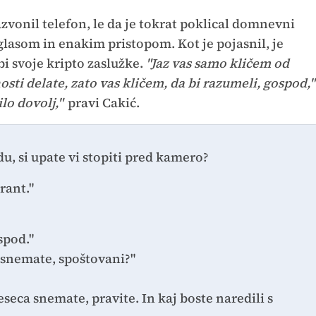
vonil telefon, le da je tokrat poklical domnevni
lasom in enakim pristopom. Kot je pojasnil, je
bi svoje kripto zaslužke.
"Jaz vas samo kličem od
ti delate, zato vas kličem, da bi razumeli, gospod,"
ilo dovolj,"
pravi Cakić.
edu, si upate vi stopiti pred kamero?
rant."
spod."
r snemate, spoštovani?"
seca snemate, pravite. In kaj boste naredili s