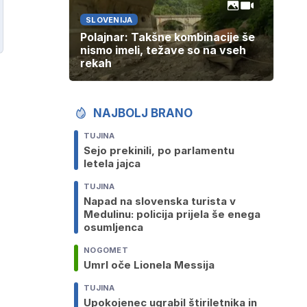
SLOVENIJA
Polajnar: Takšne kombinacije še
nismo imeli, težave so na vseh
rekah
NAJBOLJ BRANO
TUJINA
Sejo prekinili, po parlamentu
letela jajca
TUJINA
Napad na slovenska turista v
Medulinu: policija prijela še enega
osumljenca
NOGOMET
Umrl oče Lionela Messija
TUJINA
Upokojenec ugrabil štiriletnika in