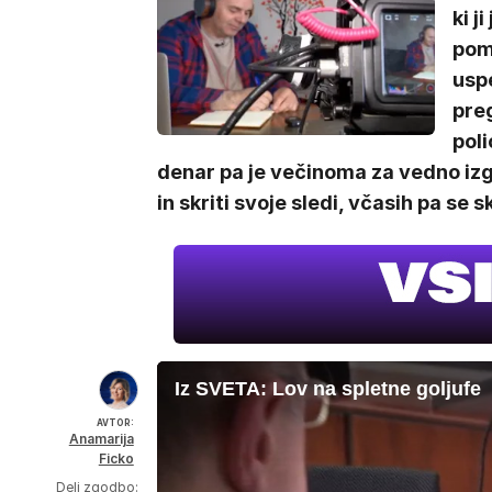
ki j
pom
uspe
preg
poli
denar pa je večinoma za vedno izg
in skriti svoje sledi, včasih pa se s
Iz SVETA: Lov na spletne goljufe
AVTOR:
Anamarija
Ficko
Deli zgodbo: