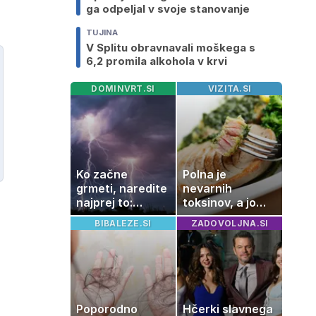
ga odpeljal v svoje stanovanje
TUJINA
V Splitu obravnavali moškega s
6,2 promila alkohola v krvi
DOMINVRT.SI
VIZITA.SI
Ko začne
Polna je
grmeti, naredite
nevarnih
najprej to:
toksinov, a jo
strokovnjaki
imamo vsi radi:
BIBALEZE.SI
ZADOVOLJNA.SI
opozarjajo na
to je najbolj
pogosto napako
nezdrava riba, ki
jo mnogi redno
uživajo
Poporodno
Hčerki slavnega