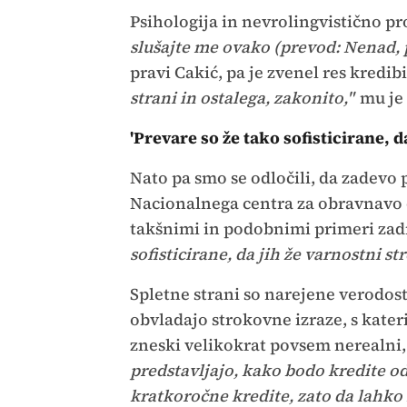
Psihologija in nevrolingvistično p
slušajte me ovako (prevod: Nenad, 
pravi Cakić, pa je zvenel res kredib
strani in ostalega, zakonito,"
mu je 
'Prevare so že tako sofisticirane,
Nato pa smo se odločili, da zadevo
Nacionalnega centra za obravnavo o
takšnimi in podobnimi primeri zadn
sofisticirane, da jih že varnostni 
Spletne strani so narejene verodos
obvladajo strokovne izraze, s kater
zneski velikokrat povsem nerealni, 
predstavljajo, kako bodo kredite odp
kratkoročne kredite, zato da lahko n