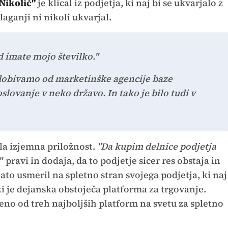
Nikolič"
je klical iz podjetja, ki naj bi se ukvarjalo z
laganji ni nikoli ukvarjal.
d imate mojo številko."
 dobivamo od marketinške agencije baze
slovanje v neko državo. In tako je bilo tudi v
ala izjemna priložnost.
"Da kupim delnice podjetja
"
pravi in dodaja, da to podjetje sicer res obstaja in
nato usmeril na spletno stran svojega podjetja, ki naj
ki je dejanska obstoječa platforma za trgovanje.
 eno od treh najboljših platform na svetu za spletno