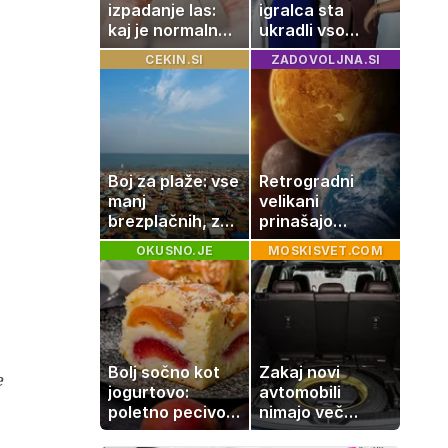
izpadanje las:
igralca sta
kaj je normalno
ukradli vso
in kako si
pozornost
CEKIN.SI
ZADOVOLJNA.SI
pomagati
Boj za plaže: vse
Retrogradni
manj
velikani
brezplačnih, za
prinašajo
ležalnik in
pomembne
OKUSNO.JE
MOSKISVET.COM
senčnik tudi več
premike – kaj
kot 40 evrov
pomeni, da so
Saturn, Neptun
in Pluton hkrati
retrogradni?
Bolj sočno kot
Zakaj novi
e
jogurtovo:
avtomobili
poletno pecivo,
nimajo več
ki vedno uspe
rezervne gume?