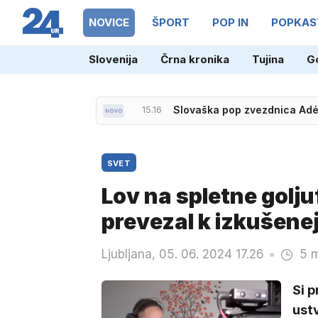
NOVICE
ŠPORT
POP IN
POPKAS
Slovenija
Črna kronika
Tujina
G
15.16
Slovaška pop zvezdnica Adé
SVET
Lov na spletne goljuf
prevezal k izkušenej
Ljubljana, 05. 06. 2024 17.26
5 m
Si p
ust