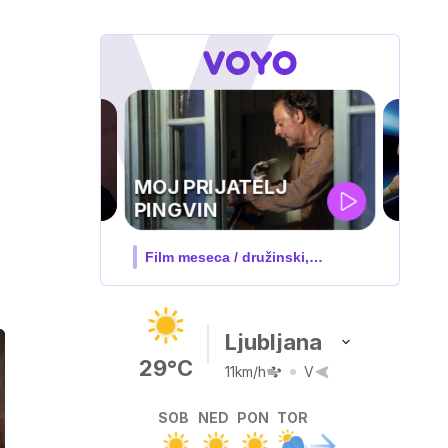
UEFA
SUPERPOKAL
V živo na VOYO: sreda ob 20.30
Ljubljana
29°C
11km/h
V
SOB
NED
PON
TOR