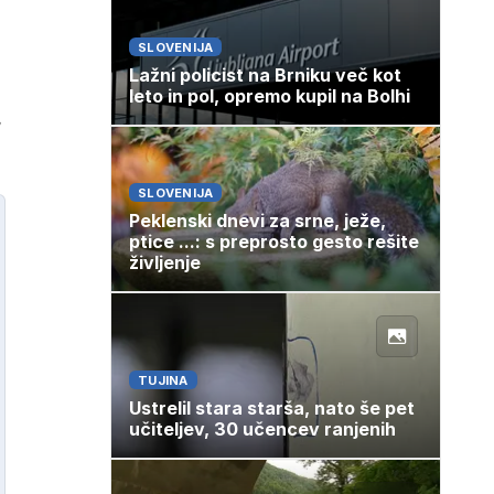
SLOVENIJA
Lažni policist na Brniku več kot
leto in pol, opremo kupil na Bolhi
SLOVENIJA
Peklenski dnevi za srne, ježe,
ptice ...: s preprosto gesto rešite
življenje
TUJINA
Ustrelil stara starša, nato še pet
učiteljev, 30 učencev ranjenih