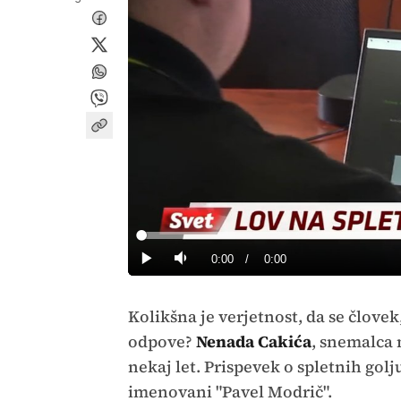
Loaded
:
0%
Current
0:00
/
Duration
0:00
Predvajaj
Tiho
Time
Kolikšna je verjetnost, da se človek
odpove?
Nenada Cakića
, snemalca 
nekaj let. Prispevek o spletnih golju
imenovani "Pavel Modrič".