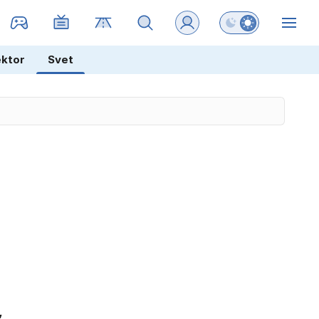
Preklopi barvni na
ZIN
ektor
Svet
,