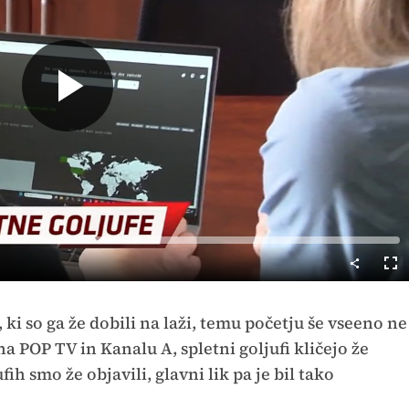
Predvajaj
Cel
nač
, ki so ga že dobili na laži, temu početju še vseeno ne
na POP TV in Kanalu A, spletni goljufi kličejo že
fih smo že objavili, glavni lik pa je bil tako