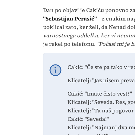
Dan po objavi je Cakiću ponovno zaz
"Sebastijan Perasić"
– z enakim nag
poklical zato, ker želi, da Nenad do
varnostnega oddelka, ker vi neumnos
je rekel po telefonu.
"Počasi mi je b
Cakić: "Če ste pa tako v r
Klicatelj: "Jaz nisem preva
Cakić: "Imate čisto vest?"
Klicatelj: "Seveda. Res, go
Klicatelj: "Ta naš pogovo
Cakić: "Seveda!"
Klicatelj: "Najmanj dva me