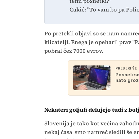
temi posnetki?"
Cakić: "To vam bo pa Polic
Po pretekli objavi so se nam namreč 
klicatelji. Enega je opeharil prav 
pobral čez 7000 evrov.
PREBERI ŠE
Posneli s
nato grozi
Nekateri goljufi delujejo tudi z bo
Slovenija je tako kot večina zahod
nekaj časa smo namreč sledili še en