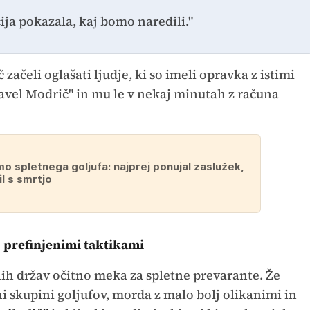
ija pokazala, kaj bomo naredili."
začeli oglašati ljudje, ki so imeli opravka z istimi
"Pavel Modrič" in mu le v nekaj minutah z računa
mo spletnega goljufa: najprej ponujal zaslužek,
l s smrtjo
lj prefinjenimi taktikami
nih držav očitno meka za spletne prevarante. Že
i skupini goljufov, morda z malo bolj olikanimi in