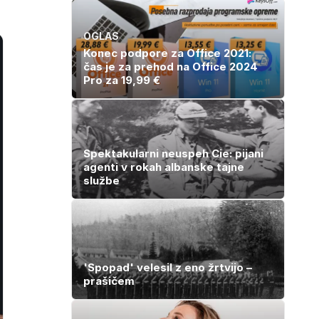
OGLAS
Konec podpore za Office 2021:
čas je za prehod na Office 2024
Pro za 19,99 €
Spektakularni neuspeh Cie: pijani
agenti v rokah albanske tajne
službe
'Spopad' velesil z eno žrtvijo –
prašičem