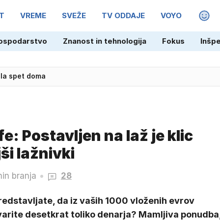
T
VREME
SVEŽE
TV ODDAJE
VOYO
MAGA
ospodarstvo
Znanost in tehnologija
Fokus
Inšp
la spet doma
e: Postavljen na laž je klic
ši lažnivki
in branja
28
redstavljate, da iz vaših 1000 vloženih evrov
varite desetkrat toliko denarja? Mamljiva ponudba