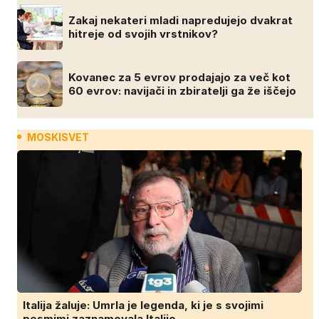
Zakaj nekateri mladi napredujejo dvakrat
hitreje od svojih vrstnikov?
Kovanec za 5 evrov prodajajo za več kot
60 evrov: navijači in zbiratelji ga že iščejo
MOSKISVET
Italija žaluje: Umrla je legenda, ki je s svojimi
pesmimi zaznamovala Italijo