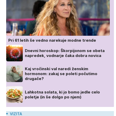
Pri 61 letih še vedno narekuje modne trende
Dnevni horoskop: Škorpijonom se obeta
napredek, vodnarje čaka dobra novica
Kaj vročinski val naredi ženskim
hormonom: zakaj se poleti počutimo
drugače?
Lahkotna solata, ki jo bomo jedle celo
poletje (in še dolgo po njem)
VIZITA