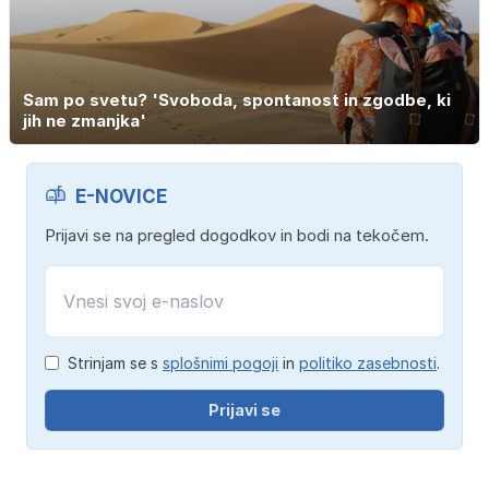
Sam po svetu? 'Svoboda, spontanost in zgodbe, ki
jih ne zmanjka'
E-NOVICE
Prijavi se na pregled dogodkov in bodi na tekočem.
Strinjam se s
splošnimi pogoji
in
politiko zasebnosti
.
Prijavi se