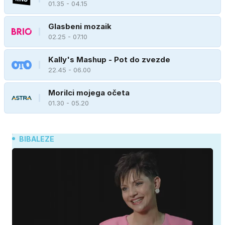
01.35 - 04.15
Glasbeni mozaik
02.25 - 07.10
Kally's Mashup - Pot do zvezde
22.45 - 06.00
Morilci mojega očeta
01.30 - 05.20
BIBALEZE