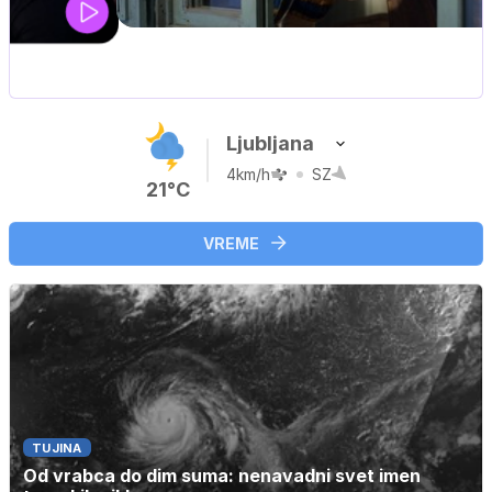
MOJ PRIJATELJ PINGVIN
Film meseca / družinski, pustolovski
Ljubljana
4km/h
SZ
21°C
VREME
TUJINA
Od vrabca do dim suma: nenavadni svet imen