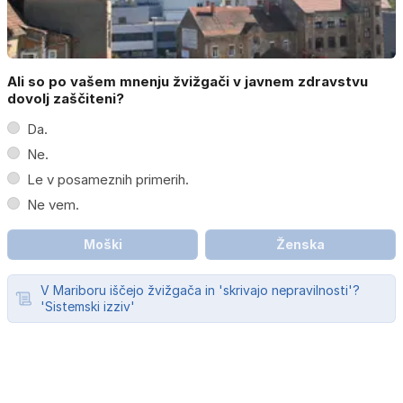
Ali so po vašem mnenju žvižgači v javnem zdravstvu
dovolj zaščiteni?
Da.
Ne.
Le v posameznih primerih.
Ne vem.
Moški
Ženska
V Mariboru iščejo žvižgača in 'skrivajo nepravilnosti'?
'Sistemski izziv'