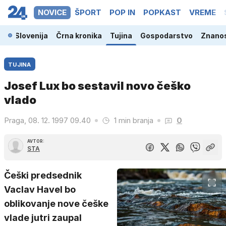
NOVICE
ŠPORT
POP IN
POPKAST
VREME
Slovenija
Črna kronika
Tujina
Gospodarstvo
Znanos
TUJINA
Josef Lux bo sestavil novo češko
vlado
Praga, 08. 12. 1997 09.40
1 min branja
0
AVTOR:
STA
Češki predsednik
Vaclav Havel bo
oblikovanje nove češke
vlade jutri zaupal