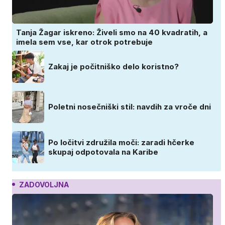
Tanja Žagar iskreno: Živeli smo na 40 kvadratih, a
imela sem vse, kar otrok potrebuje
Zakaj je počitniško delo koristno?
Poletni nosečniški stil: navdih za vroče dni
Po ločitvi združila moči: zaradi hčerke
skupaj odpotovala na Karibe
ZADOVOLJNA