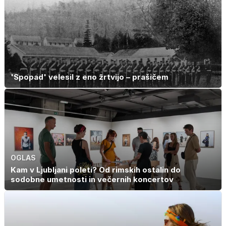
'Spopad' velesil z eno žrtvijo – prašičem
OGLAS
Kam v Ljubljani poleti? Od rimskih ostalin do
sodobne umetnosti in večernih koncertov