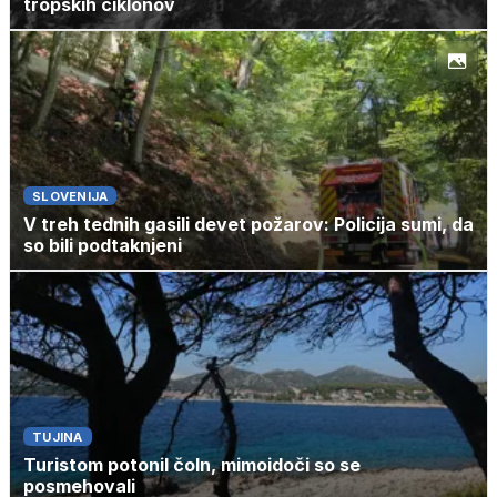
tropskih ciklonov
SLOVENIJA
V treh tednih gasili devet požarov: Policija sumi, da
so bili podtaknjeni
TUJINA
Turistom potonil čoln, mimoidoči so se
posmehovali