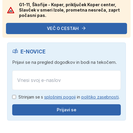
G1-11, Škofije - Koper, priključek Koper center,
Slavček v smeri Izole, prometna nesreča, zaprt
počasni pas.
VEČ O CESTAH
E-NOVICE
Prijavi se na pregled dogodkov in bodi na tekočem.
Strinjam se s
splošnimi pogoji
in
politiko zasebnosti
.
Prijavi se