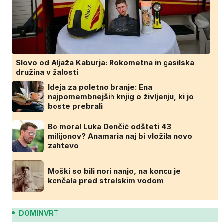
Slovo od Aljaža Kaburja: Rokometna in gasilska
družina v žalosti
Ideja za poletno branje: Ena
najpomembnejših knjig o življenju, ki jo
boste prebrali
Bo moral Luka Dončić odšteti 43
milijonov? Anamaria naj bi vložila novo
zahtevo
Moški so bili nori nanjo, na koncu je
končala pred strelskim vodom
DOMINVRT