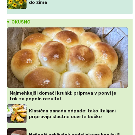
do zime
OKUSNO
Najmehkejši domači kruhki: priprava v ponvi je
trik za popoln rezultat
Klasična panada odpade: tako Italijani
pripravijo slastne ocvrte bučke
Najlepši zaključek nedeljskega kosila: 8