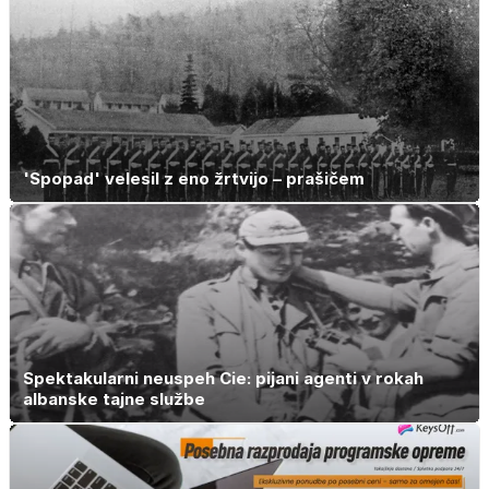
'Spopad' velesil z eno žrtvijo – prašičem
Spektakularni neuspeh Cie: pijani agenti v rokah
albanske tajne službe