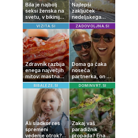
Bila je najbolj
Najlepši
seksi ženska na
zaključek
svetu, v bikiniju
nedeljskega
znova navdušila
kosila: 8 sladic
VIZITA.SI
ZADOVOLJNA.SI
brez peke, ki se
jih vsi veselijo
Zdravnik razbija
Doma ga čaka
enega največjih
noseča
mitov: mastna
partnerka, on pa
jetra ne
dopustuje z
BIBALEZE.SI
DOMINVRT.SI
nastanejo zaradi
drugo
slanine, temveč
zaradi živila, ki
ga imamo vsi
radi
Ali sladkor res
Zakaj vaš
spremeni
paradižnik
vedenje otrok?
propada? Ena