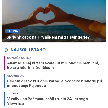
TUJINA
'Skrivni' otok na Hrvaškem raj za svingerje?
NAJBOLJ BRANO
DOMAČA SCENA
Anamaria naj bi zahtevala 34 milijonov in manj dni,
ko sta hčerki z Dončićem
SLOVENIJA
Sedem držav kritičnih zaradi slovenske blokade pri
imenovanju Fajonove
TUJINA
V zalivu na Pašmanu našli truplo 24-letnega
Slovenca