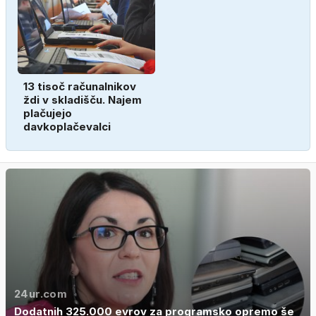
13 tisoč računalnikov
ždi v skladišču. Najem
plačujejo
davkoplačevalci
24ur.com
Dodatnih 325.000 evrov za programsko opremo še