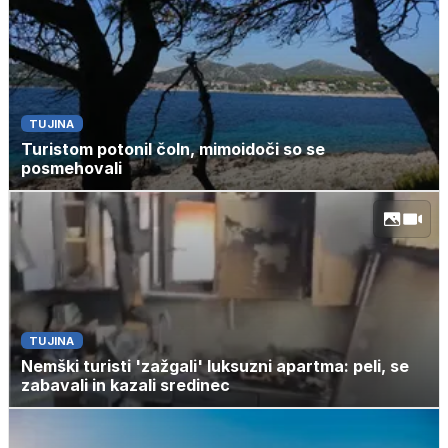
TUJINA
Turistom potonil čoln, mimoidoči so se
posmehovali
TUJINA
Nemški turisti 'zažgali' luksuzni apartma: peli, se
zabavali in kazali sredinec