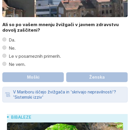
Ali so po vašem mnenju žvižgači v javnem zdravstvu
dovolj zaščiteni?
Da.
Ne.
Le v posameznih primerih.
Ne vem.
Moški
Ženska
V Mariboru iščejo žvižgača in 'skrivajo nepravilnosti'?
'Sistemski izziv'
BIBALEZE