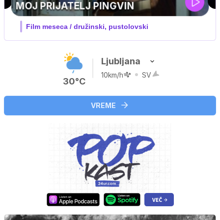
UEFA SUPERPOKAL
V živo na VOYO: sreda ob 20.30
Ljubljana
10km/h
SV
30°C
VREME