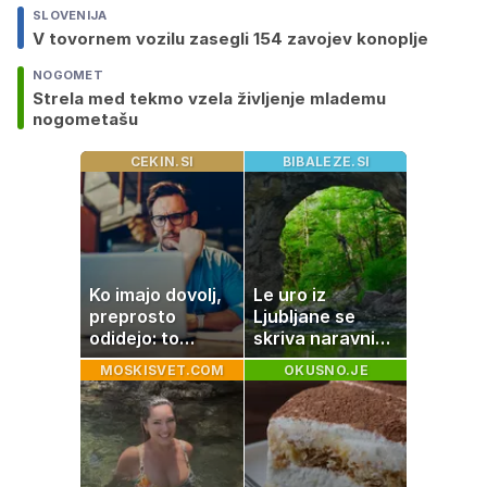
SLOVENIJA
V tovornem vozilu zasegli 154 zavojev konoplje
NOGOMET
Strela med tekmo vzela življenje mlademu
nogometašu
CEKIN.SI
BIBALEZE.SI
Ko imajo dovolj,
Le uro iz
preprosto
Ljubljane se
odidejo: to
skriva naravni
znamenje
čudež, ki je kot
MOSKISVET.COM
OKUSNO.JE
najpogosteje da
ustvarjen za
odpoved
družinski izlet