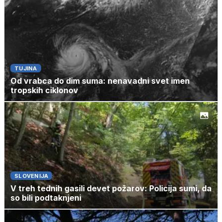
TUJINA
Od vrabca do dim suma: nenavadni svet imen
tropskih ciklonov
SLOVENIJA
V treh tednih gasili devet požarov: Policija sumi, da
so bili podtaknjeni