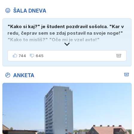
ŠALA DNEVA
"Kako si kaj?" je študent pozdravil sošolca. "Kar v
redu, čeprav sem se zdaj postavil na svoje noge!"
"Kako to misliš?" "Oče mi je vzel avto!"
744
645
ANKETA