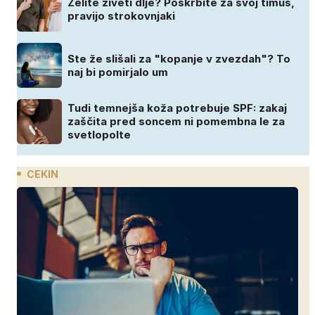
Želite živeti dlje? Poskrbite za svoj timus,
pravijo strokovnjaki
Ste že slišali za "kopanje v zvezdah"? To
naj bi pomirjalo um
Tudi temnejša koža potrebuje SPF: zakaj
zaščita pred soncem ni pomembna le za
svetlopolte
CEKIN