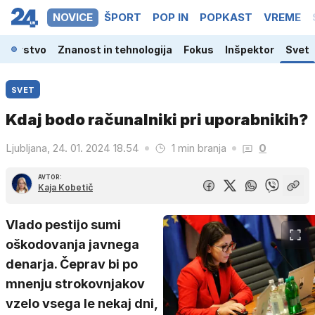
NOVICE
ŠPORT
POP IN
POPKAST
VREME
odarstvo
Znanost in tehnologija
Fokus
Inšpektor
Svet
SVET
Kdaj bodo računalniki pri uporabnikih?
Ljubljana, 24. 01. 2024 18.54
1 min branja
0
AVTOR:
Kaja Kobetič
Vlado pestijo sumi
oškodovanja javnega
denarja. Čeprav bi po
mnenju strokovnjakov
vzelo vsega le nekaj dni,