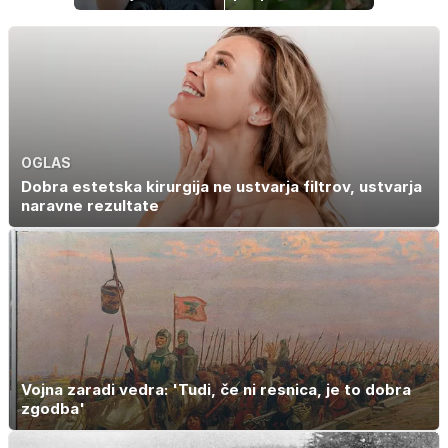
Znanost ponuja
napaka lahko
presenetljiv
uniči rastline –
odgovor
tako jih rešite
OGLAS
Dobra estetska kirurgija ne ustvarja filtrov, ustvarja
naravne rezultate
Vojna zaradi vedra: 'Tudi, če ni resnica, je to dobra
zgodba'