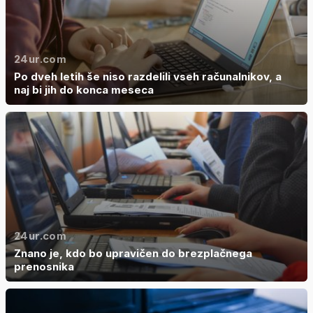
24ur.com
Po dveh letih še niso razdelili vseh računalnikov, a
naj bi jih do konca meseca
24ur.com
Znano je, kdo bo upravičen do brezplačnega
prenosnika