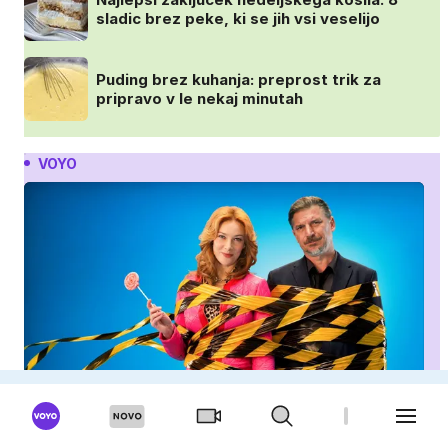
sladic brez peke, ki se jih vsi veselijo
Puding brez kuhanja: preprost trik za
pripravo v le nekaj minutah
VOYO
IQ 160