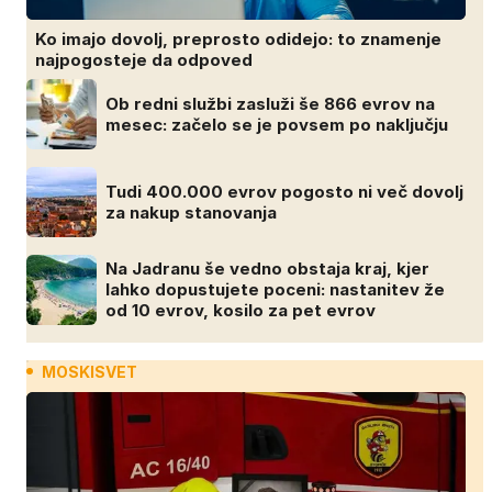
Ko imajo dovolj, preprosto odidejo: to znamenje
najpogosteje da odpoved
Ob redni službi zasluži še 866 evrov na
mesec: začelo se je povsem po naključju
Tudi 400.000 evrov pogosto ni več dovolj
za nakup stanovanja
Na Jadranu še vedno obstaja kraj, kjer
lahko dopustujete poceni: nastanitev že
od 10 evrov, kosilo za pet evrov
MOSKISVET