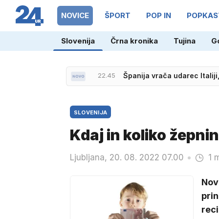
NOVICE
ŠPORT
POP IN
POPKAS
Slovenija
Črna kronika
Tujina
G
21.33
Donostia za nemškega film
22.45
Španija vrača udarec Italiji
SLOVENIJA
Kdaj in koliko žepni
Ljubljana, 20. 08. 2022 07.00
1 
Novo
prin
reci