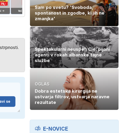
Sam po svetu? 'Svoboda,
spontanost in zgodbe, ki jih ne
zmanjka'
strpnosti.
Spektakularni neuspeh Cie: pijani
agenti v rokah albanske tajne
službe
OGLAS
Dobra estetska kirurgija ne
ustvarja filtrov, ustvarja naravne
avi se
rezultate
E-NOVICE