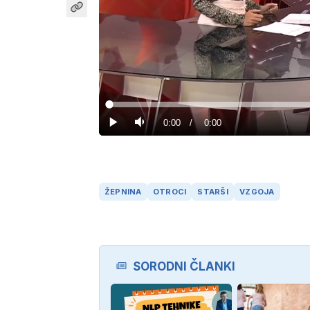
Loaded
:
0%
Current
0:00
/
Duration
0:00
Predvajaj
Tiho
Time
ŽEPNINA
OTROCI
STARŠI
VZGOJA
SORODNI ČLANKI