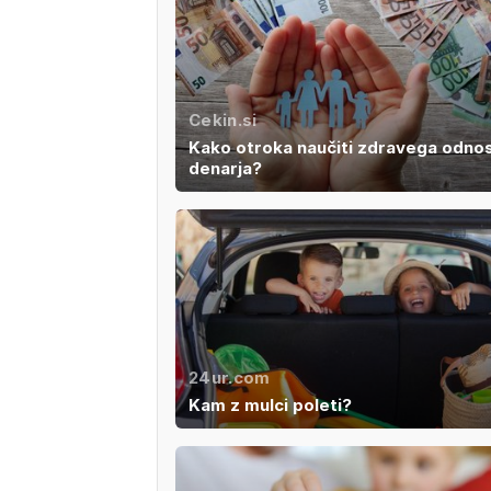
Cekin.si
Kako otroka naučiti zdravega odno
denarja?
24ur.com
Kam z mulci poleti?