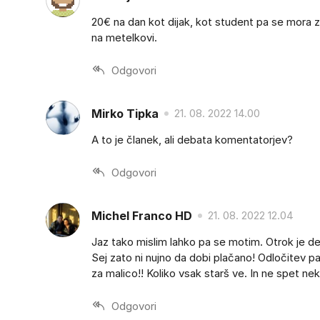
20€ na dan kot dijak, kot student pa se mora ze
na metelkovi.
Odgovori
Mirko Tipka
21. 08. 2022 14.00
A to je članek, ali debata komentatorjev?
Odgovori
Michel Franco HD
21. 08. 2022 12.04
Jaz tako mislim lahko pa se motim. Otrok je del 
Sej zato ni nujno da dobi plačano! Odločitev p
za malico!! Koliko vsak starš ve. In ne spet ne
Odgovori