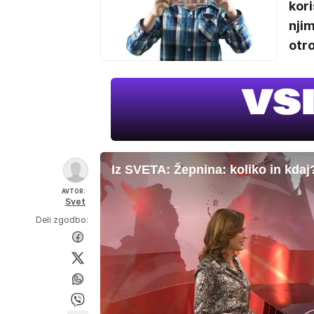
kori
njim
otr
Iz SVETA: Žepnina: koliko in kdaj
AVTOR:
Svet
Deli zgodbo: