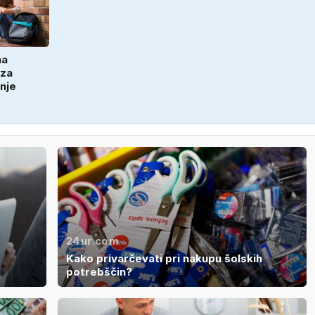
na
 za
nje
24ur.com
Kako privarčevati pri nakupu šolskih
potrebščin?