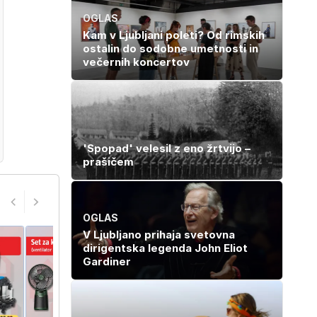
OGLAS
Kam v Ljubljani poleti? Od rimskih
ostalin do sodobne umetnosti in
večernih koncertov
'Spopad' velesil z eno žrtvijo –
prašičem
OGLAS
V Ljubljano prihaja svetovna
dirigentska legenda John Eliot
Gardiner