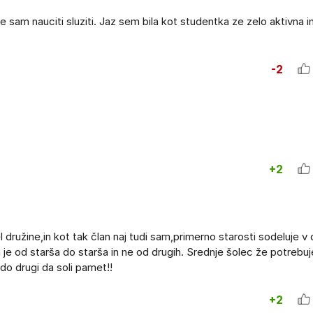
 sam nauciti sluziti. Jaz sem bila kot studentka ze zelo aktivna i
-2
+2
družine,in kot tak član naj tudi sam,primerno starosti sodeluje v d
a je od starša do starša in ne od drugih. Srednje šolec že potrebu
kdo drugi da soli pamet!!
+2