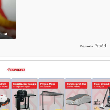
nino
Priporoča