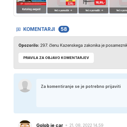
KOMENTARJI
58
Opozorilo:
297. členu Kazenskega zakonika je posameznik 
PRAVILA ZA OBJAVO KOMENTARJEV
Golob je car
21. 08. 2022 14.59