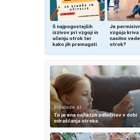
5 najpogostejših
Je permisiv
izzivov pri vzgoji in
vzgoja kriva
učenju otrok ter
nasilno vede
kako jih premagati
otrok?
Bibaleze.si
To je ena najtežjih odločitev v dobi
odraščanja otroka