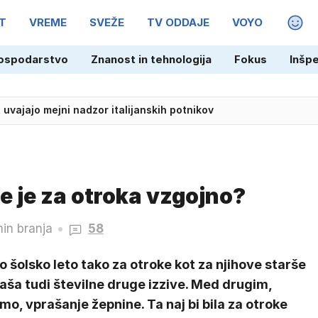
T
VREME
SVEŽE
TV ODDAJE
VOYO
MAGA
ospodarstvo
Znanost in tehnologija
Fokus
Inšp
skega ustvarjalca Wernerja Herzoga
, uvajajo mejni nadzor italijanskih potnikov
ne je za otroka vzgojno?
min branja
58
 šolsko leto tako za otroke kot za njihove starše
aša tudi številne druge izzive. Med drugim,
mo, vprašanje žepnine. Ta naj bi bila za otroke