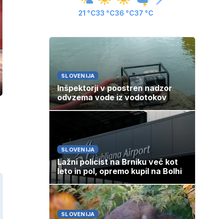
21 °C
33 °C
36 °C
37 °C
SLOVENIJA
Inšpektorji v poostren nadzor
ozaslonski
in
odvzema vode iz vodotokov
SLOVENIJA
Lažni policist na Brniku več kot
leto in pol, opremo kupil na Bolhi
SLOVENIJA