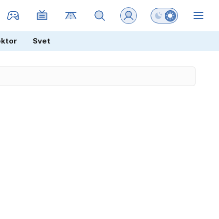
Preklopi barvni na
ZIN
ektor
Svet