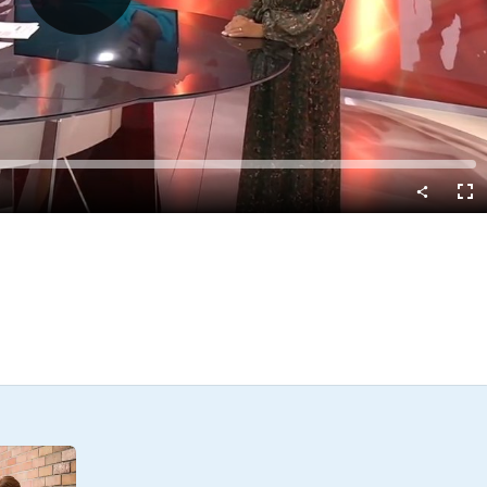
Predvajaj
Cel
nač