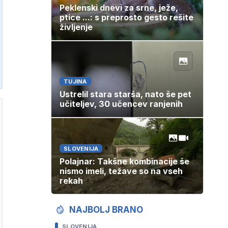
Peklenski dnevi za srne, ježe,
ptice ...: s preprosto gesto rešite
življenje
TUJINA
Ustrelil stara starša, nato še pet
učiteljev, 30 učencev ranjenih
SLOVENIJA
Polajnar: Takšne kombinacije še
nismo imeli, težave so na vseh
rekah
NAJBOLJ BRANO
SLOVENIJA