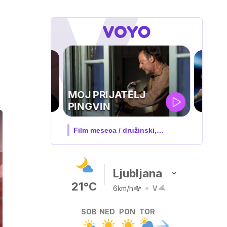
UEFA
SUPERPOKAL
V živo na VOYO: sreda ob 20.30
Ljubljana
21°C
6km/h
V
SOB
NED
PON
TOR