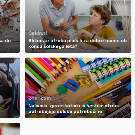
Cekin.si
sa do
Ali boste otroku plačali za dobre ocene ob
koncu šolskega leta?
24ur.com
Nalivniki, geotrikotniki in šestila: otroci
potrebujejo šolske potrebščine