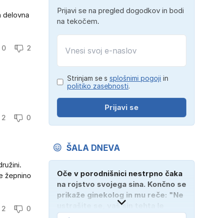
Prijavi se na pregled dogodkov in bodi
n delovna
na tekočem.
0
2
Strinjam se s
splošnimi pogoji
in
politiko zasebnosti
.
Prijavi se
2
0
ŠALA DNEVA
ružini.
Oče v porodnišnici nestrpno čaka
je žepnino
na rojstvo svojega sina. Končno se
prikaže ginekolog in mu reče: "Ne
ustrašite se, vaš sin tehta le
2
0
dober kilogram!" "Nič čudnega,