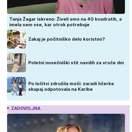
Tanja Žagar iskreno: Živeli smo na 40 kvadratih, a
imela sem vse, kar otrok potrebuje
Zakaj je počitniško delo koristno?
Poletni nosečniški stil: navdih za vroče dni
Po ločitvi združila moči: zaradi hčerke
skupaj odpotovala na Karibe
ZADOVOLJNA