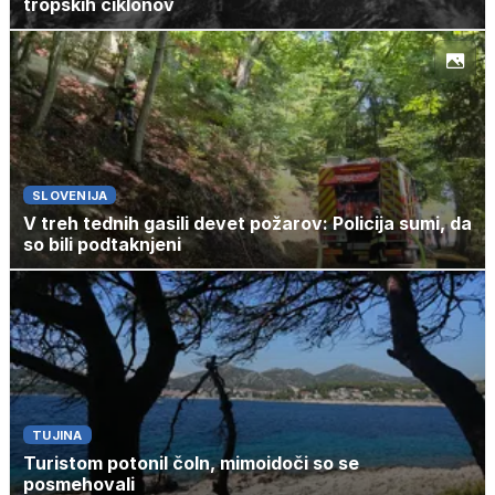
tropskih ciklonov
SLOVENIJA
V treh tednih gasili devet požarov: Policija sumi, da
so bili podtaknjeni
TUJINA
Turistom potonil čoln, mimoidoči so se
posmehovali