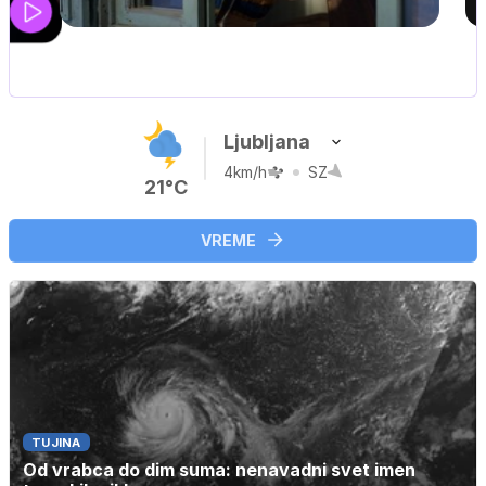
MOJ PRIJATELJ PINGVIN
Film meseca / družinski, pustolovski
Ljubljana
4km/h
SZ
21°C
VREME
TUJINA
Od vrabca do dim suma: nenavadni svet imen