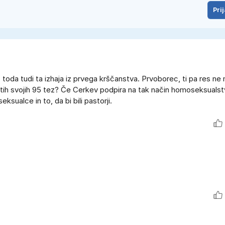
Prij
toda tudi ta izhaja iz prvega krščanstva. Prvoborec, ti pa res ne
istih svojih 95 tez? Če Cerkev podpira na tak način homoseksualst
ksualce in to, da bi bili pastorji.