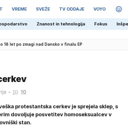
T
VREME
SVEŽE
TV ODDAJE
VOYO
MAGA
ospodarstvo
Znanost in tehnologija
Fokus
Inšp
 18 let po zmagi nad Dansko v finalu EP
cerkev
nja
10
eška protestantska cerkev je sprejela sklep, s
erim dovoljuje posvetitev homoseksualcev v
ovniški stan.