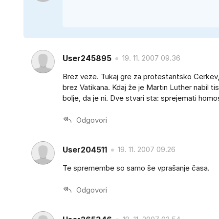
User245895
19. 11. 2007 09.36
Brez veze. Tukaj gre za protestantsko Cerkev, 
brez Vatikana. Kdaj že je Martin Luther nabil t
bolje, da je ni. Dve stvari sta: sprejemati homose
Odgovori
User204511
19. 11. 2007 09.26
Te spremembe so samo še vprašanje časa.
Odgovori