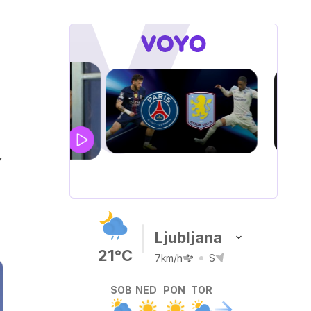
UEFA
SUPERPOKAL
v
V živo na VOYO: sreda ob 20.30
Ljubljana
21°C
7km/h
S
SOB
NED
PON
TOR