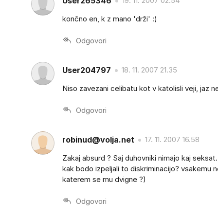
User265346
19. 11. 2007 02.54
končno en, k z mano 'drži' :)
Odgovori
User204797
18. 11. 2007 21.35
Niso zavezani celibatu kot v katolisli veji, jaz
Odgovori
robinud@volja.net
17. 11. 2007 16.58
Zakaj absurd ? Saj duhovniki nimajo kaj seksat
kak bodo izpeljali to diskriminacijo? vsakemu
katerem se mu dvigne ?)
Odgovori