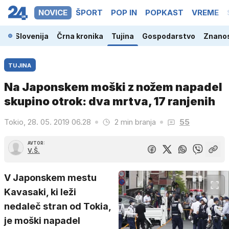
NOVICE
ŠPORT
POP IN
POPKAST
VREME
Slovenija
Črna kronika
Tujina
Gospodarstvo
Znanos
TUJINA
Na Japonskem moški z nožem napadel
skupino otrok: dva mrtva, 17 ranjenih
Tokio, 28. 05. 2019 06.28
2 min branja
55
AVTOR:
V.Š.
V Japonskem mestu
Kavasaki, ki leži
nedaleč stran od Tokia,
je moški napadel