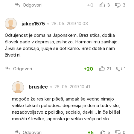
Odgovori
+0
3
3
jakec1575
28. 05. 2019 10.03
Odtujenost je doma na Japonskem. Brez stika, dotika
človek pade v depresijo, psihozo. Hormoni mu zanihajo.
Živali se dotikajo, ljudje se dotikamo. Brez dotika nam
živeti ni.
Odgovori
+20
21
1
brusilec
28. 05. 2019 10.41
mogoče že res kar pišeš, ampak še vedno nimajo
veliko takšnih pohodov.. depresija je doma tudi v slo,
nezadovoljstvo z politiko, socialo, davki .. in če bi šel
množiti številke, japonska je veliko večja od slo
Odgovori
+5
5
0