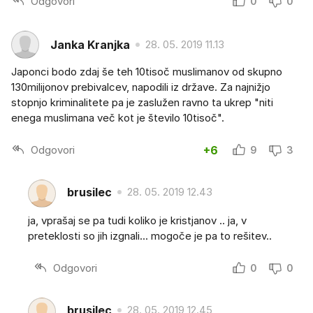
Odgovori
0
0
Janka Kranjka
28. 05. 2019 11.13
Japonci bodo zdaj še teh 10tisoč muslimanov od skupno
130milijonov prebivalcev, napodili iz države. Za najnižjo
stopnjo kriminalitete pa je zaslužen ravno ta ukrep "niti
enega muslimana več kot je število 10tisoč".
Odgovori
+6
9
3
brusilec
28. 05. 2019 12.43
ja, vprašaj se pa tudi koliko je kristjanov .. ja, v
preteklosti so jih izgnali... mogoče je pa to rešitev..
Odgovori
0
0
brusilec
28. 05. 2019 12.45