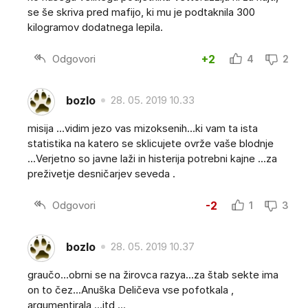
se še skriva pred mafijo, ki mu je podtaknila 300
kilogramov dodatnega lepila.
Odgovori
+2
4
2
bozlo
28. 05. 2019 10.33
misija ...vidim jezo vas mizoksenih...ki vam ta ista
statistika na katero se sklicujete ovrže vaše blodnje
...Verjetno so javne laži in histerija potrebni kajne ...za
preživetje desničarjev seveda .
Odgovori
-2
1
3
bozlo
28. 05. 2019 10.37
graučo...obrni se na žirovca razya...za štab sekte ima
on to čez...Anuška Deličeva vse pofotkala ,
argumentirala ...itd ...