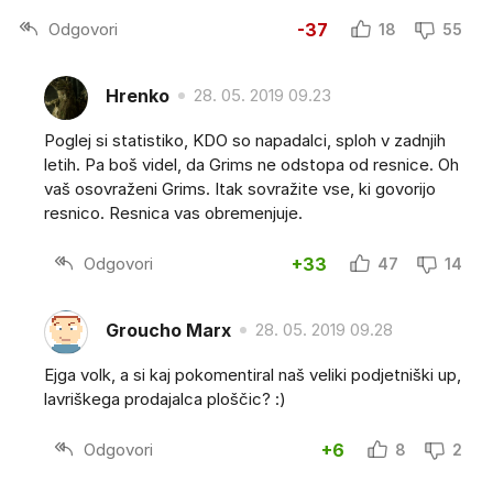
Odgovori
-37
18
55
Hrenko
28. 05. 2019 09.23
Poglej si statistiko, KDO so napadalci, sploh v zadnjih
letih. Pa boš videl, da Grims ne odstopa od resnice. Oh
vaš osovraženi Grims. Itak sovražite vse, ki govorijo
resnico. Resnica vas obremenjuje.
Odgovori
+33
47
14
Groucho Marx
28. 05. 2019 09.28
Ejga volk, a si kaj pokomentiral naš veliki podjetniški up,
lavriškega prodajalca ploščic? :)
Odgovori
+6
8
2