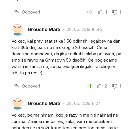
Odgovori
+0
1
1
Groucho Marx
28. 05. 2019 10.45
Volkec, kaj pravi statistika? 50 odkritih ilegalcev na dan
krat 365 dni, pa smo na okroglo 20 tisočih. Če si
dovolimo domnevati, da jih je odkritih slaba polovica, pa
smo že ravno na Grimsovih 50 tisočih. Če pogledamo
vstran in zamižimo, se pa tebi ljubi ilegalci razblinijo v
nič, to pa res. :)
Odgovori
+1
2
1
Groucho Marx
28. 05. 2019 11.04
Volkec, pojma nimam, kdo je razy in me niti najmanj ne
zanima. Zanima me pa res, zakaj vam mesečnikom
nobeden ne razloži, kaj je ilegalen prestop meje, kaj je