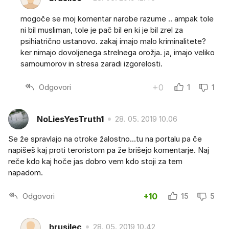
mogoče se moj komentar narobe razume .. ampak tole
ni bil musliman, tole je pač bil en ki je bil zrel za
psihiatrično ustanovo. zakaj imajo malo kriminalitete?
ker nimajo dovoljenega strelnega orožja. ja, imajo veliko
samoumorov in stresa zaradi izgorelosti.
Odgovori
+0
1
1
NoLiesYesTruth1
28. 05. 2019 10.06
Se že spravlajo na otroke žalostno...tu na portalu pa če
napišeš kaj proti teroristom pa že brišejo komentarje. Naj
reče kdo kaj hoče jas dobro vem kdo stoji za tem
napadom.
Odgovori
+10
15
5
brusilec
28. 05. 2019 10.42