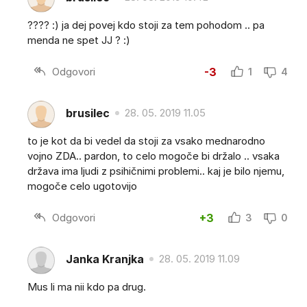
???? :) ja dej povej kdo stoji za tem pohodom .. pa
menda ne spet JJ ? :)
Odgovori
-3
1
4
brusilec
28. 05. 2019 11.05
to je kot da bi vedel da stoji za vsako mednarodno
vojno ZDA.. pardon, to celo mogoče bi držalo .. vsaka
država ima ljudi z psihičnimi problemi.. kaj je bilo njemu,
mogoče celo ugotovijo
Odgovori
+3
3
0
Janka Kranjka
28. 05. 2019 11.09
Mus li ma nii kdo pa drug.