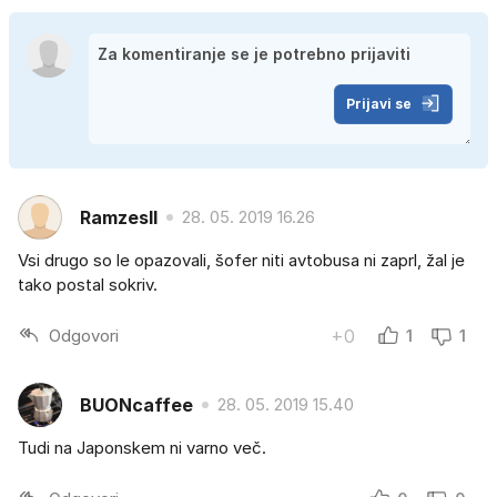
Prijavi se
RamzesII
28. 05. 2019 16.26
Vsi drugo so le opazovali, šofer niti avtobusa ni zaprl, žal je
tako postal sokriv.
Odgovori
+0
1
1
BUONcaffee
28. 05. 2019 15.40
Tudi na Japonskem ni varno več.