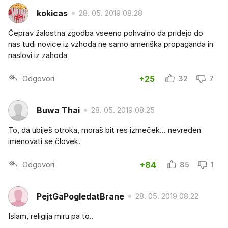
kokicas
28. 05. 2019 08.28
Čeprav žalostna zgodba vseeno pohvalno da pridejo do
nas tudi novice iz vzhoda ne samo ameriška propaganda in
naslovi iz zahoda
Odgovori
+25
32
7
Buwa Thai
28. 05. 2019 08.25
To, da ubiješ otroka, moraš bit res izmeček... nevreden
imenovati se človek.
Odgovori
+84
85
1
PejtGaPogledatBrane
28. 05. 2019 08.22
Islam, religija miru pa to..