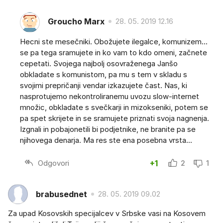
Groucho Marx
28. 05. 2019 12.16
Hecni ste mesečniki. Obožujete ilegalce, komunizem...
se pa tega sramujete in ko vam to kdo omeni, začnete
cepetati. Svojega najbolj osovraženega Janšo
obkladate s komunistom, pa mu s tem v skladu s
svojimi prepričanji vendar izkazujete čast. Nas, ki
nasprotujemo nekontroliranemu uvozu slow-internet
množic, obkladate s svečkarji in mizokseniki, potem se
pa spet skrijete in se sramujete priznati svoja nagnenja.
Izgnali in pobajonetili bi podjetnike, ne branite pa se
njihovega denarja. Ma res ste ena posebna vrsta...
Odgovori
+1
2
1
brabusednet
28. 05. 2019 09.02
Za upad Kosovskih specijalcev v Srbske vasi na Kosovem