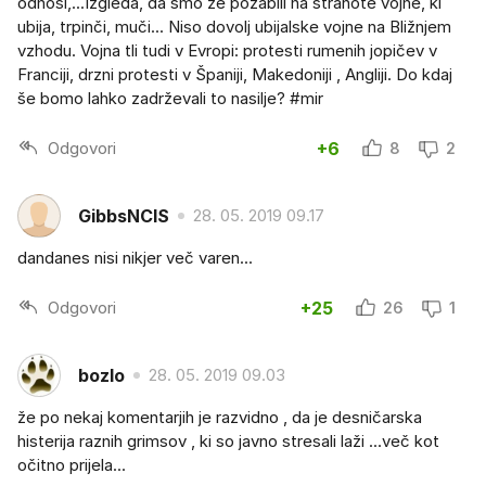
odnosi,...Izgleda, da smo že pozabili na strahote vojne, ki
ubija, trpinči, muči... Niso dovolj ubijalske vojne na Bližnjem
vzhodu. Vojna tli tudi v Evropi: protesti rumenih jopičev v
Franciji, drzni protesti v Španiji, Makedoniji , Angliji. Do kdaj
še bomo lahko zadrževali to nasilje? #mir
Odgovori
+6
8
2
GibbsNCIS
28. 05. 2019 09.17
dandanes nisi nikjer več varen...
Odgovori
+25
26
1
bozlo
28. 05. 2019 09.03
že po nekaj komentarjih je razvidno , da je desničarska
histerija raznih grimsov , ki so javno stresali laži ...več kot
očitno prijela...