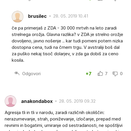
brusilec
28. 05. 2019 10.41
če pa primerjaš z ZDA - 30 000 mrtvih na leto zaradi
strelnega orožja. Glavna razlika? v ZDA je strelno orožje
dovoljeno, javno nošenje .. kar tudi pomeni potem nizka
dostopna cena, tudi na črnem trgu. V avstraliji boš dal
za puško nekaj tisoč dolarjev, v zda ga dobiš za ceno
kosila.
Odgovori
+7
7
0
anakondabox
28. 05. 2019 09.32
Agresija tli in tli v narodu, zaradi različnih okoliščin:
nerazumevanje, strah, poniževanje, izločanje, prepad med
revnimi in bogatimi, umiranje od sestradanosti, ne spoštljivi