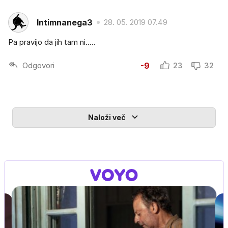
Intimnanega3
28. 05. 2019 07.49
Pa pravijo da jih tam ni.....
Odgovori
-9
23
32
Naloži več