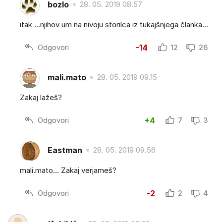
bozlo
28. 05. 2019 08.57
itak ...njihov um na nivoju storilca iz tukajšnjega članka...
Odgovori
-14
12
26
mali.mato
28. 05. 2019 09.15
Zakaj lažeš?
Odgovori
+4
7
3
Eastman
28. 05. 2019 09.56
mali.mato... Zakaj verjameš?
Odgovori
-2
2
4