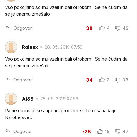
Vso pokojnino so mu vzeli in dali otrokom . Se ne čudim da
se je enemu zmešaIo
Odgovori
-38
4
42
Rolesx
28. 05. 2019 07.59
Vso pokojnino so mu vzeli in dali otrokom . Se ne čudim da
se je enemu zmešalo
Odgovori
-34
2
36
Al83
28. 05. 2019 07.53
Pa ne da imajo še Japonci probleme s temi šariadarji.
Narobe svet.
Odgovori
-28
19
47