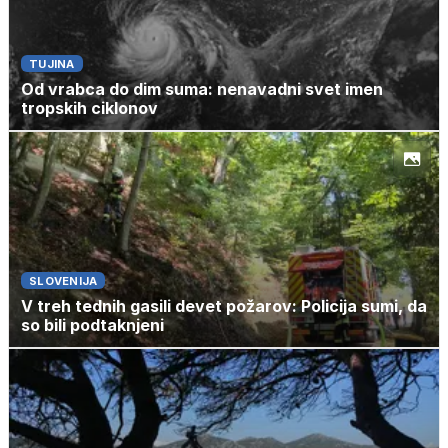
TUJINA
Od vrabca do dim suma: nenavadni svet imen
tropskih ciklonov
SLOVENIJA
V treh tednih gasili devet požarov: Policija sumi, da
so bili podtaknjeni