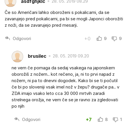
asdfghjklč
28. 05. 2019 08.29
Če so Američani lahko oboroženi s pokalicami, da se
zavarujejo pred pokalicami, pa bi se mogli Japonci oborožiti
z noži, da se zavarujejo pred mesarji.
Odgovori
+0
9
9
brusilec
28. 05. 2019 09.20
ne vem če pomaga da sedaj vsakega na japonskem
oborožiš z nožem.. kot rečeno, ja, ni to prvi napad z
nožem, ni pa to dnevni dogodek. Kako bi se ti počutil
če bi po sloveniji vsak imel nož v žepu? drugače pa.. v
ZDA imajo vsako leto cca 30 000 mrtvih zaradi
strelnega orožja, ne vem če se je ravno za zgledovati
po njih
Odgovori
+7
8
1