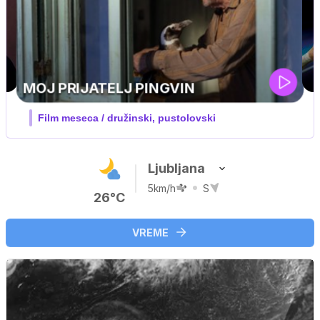
UEFA SUPERPOKAL
V živo na VOYO: sreda ob 20.30
Ljubljana
5km/h
S
26°C
VREME