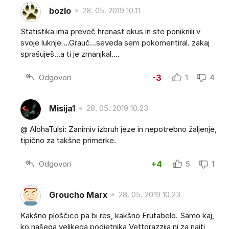
bozlo
28. 05. 2019 10.11
Statistika ima preveč hrenast okus in ste poniknili v
svoje luknje ...Grauč...seveda sem pokomentiral. zakaj
sprašuješ...a ti je zmanjkal....
Odgovori
-3
1
4
Misija1
28. 05. 2019 10.23
@ AlohaTulsi: Zanimiv izbruh jeze in nepotrebno žaljenje,
tipično za takšne primerke.
Odgovori
+4
5
1
Groucho Marx
28. 05. 2019 10.23
Kakšno ploščico pa bi res, kakšno Frutabelo. Samo kaj,
ko našega velikega podjetnika Vettorazzija ni za najti,