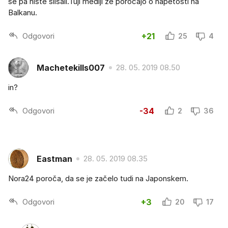
še pa niste slišali.Tuji mediji že poročajo o napetosti na
Balkanu.
Odgovori
+21
25
4
Machetekills007
28. 05. 2019 08.50
in?
Odgovori
-34
2
36
Eastman
28. 05. 2019 08.35
Nora24 poroča, da se je začelo tudi na Japonskem.
Odgovori
+3
20
17