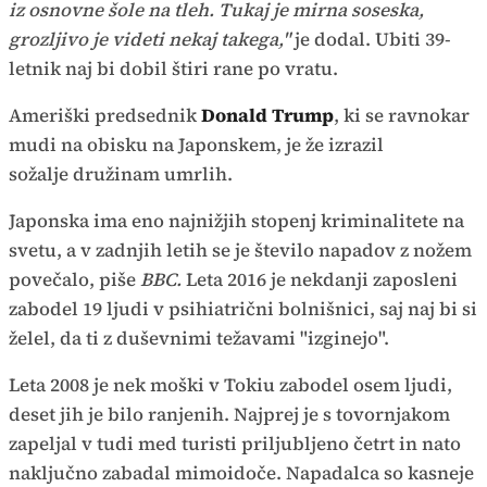
iz osnovne šole na tleh. Tukaj je mirna soseska,
grozljivo je videti nekaj takega,"
je dodal. Ubiti 39-
letnik naj bi dobil štiri rane po vratu.
Ameriški predsednik
Donald Trump
, ki se ravnokar
mudi na obisku na Japonskem, je že izrazil
sožalje družinam umrlih.
Japonska ima eno najnižjih stopenj kriminalitete na
svetu, a v zadnjih letih se je število napadov z nožem
povečalo, piše
BBC.
Leta 2016 je nekdanji zaposleni
zabodel 19 ljudi v psihiatrični bolnišnici, saj naj bi si
želel, da ti z duševnimi težavami "izginejo".
Leta 2008 je nek moški v Tokiu zabodel osem ljudi,
deset jih je bilo ranjenih. Najprej je s tovornjakom
zapeljal v tudi med turisti priljubljeno četrt in nato
naključno zabadal mimoidoče. Napadalca so kasneje