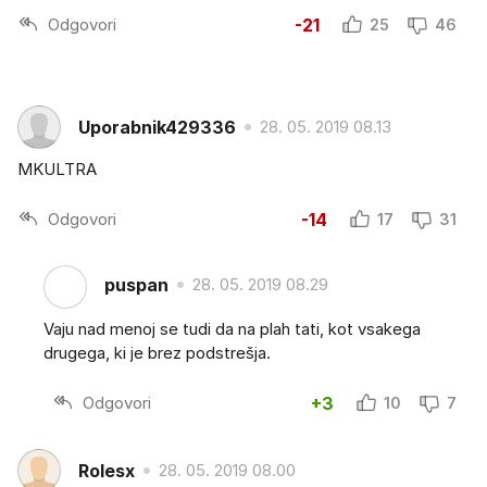
Odgovori
-21
25
46
Uporabnik429336
28. 05. 2019 08.13
MKULTRA
Odgovori
-14
17
31
puspan
28. 05. 2019 08.29
Vaju nad menoj se tudi da na plah tati, kot vsakega
drugega, ki je brez podstrešja.
Odgovori
+3
10
7
Rolesx
28. 05. 2019 08.00