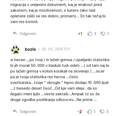
migracija z urejenimi dokumenti, kaj je enakost pred
zakonom, kaj je mizoksenost, s katero tako radi
opletate (sliši se res dobro, priznam)... En tak tečaj bi
vam res koristil.
Odgovori
+1
2
1
bozlo
28. 05. 2019 11.11
si hecen ...po tvoji / in lažeh grimsa / izpeljanki statistike
bi jih morali 50 .000 v kladuši tudi videti ...( od tam naj bi
po lažeh grimsa v koloni korakali na slovenijo ) ...sicer
pa je tvoja statistika res hecna ...čisto
svečkarska...tvoje " okrogle " hipno dodajo 10 .000 ljudi
...z besedo deset tisoč...Od kje vam ideja , da so
ilegalci meni ljubi ...veste sektaši...Ampak to so že
druge zgodbe podtikanja sđsovcev...Ne prime ...
Odgovori
-2
1
3