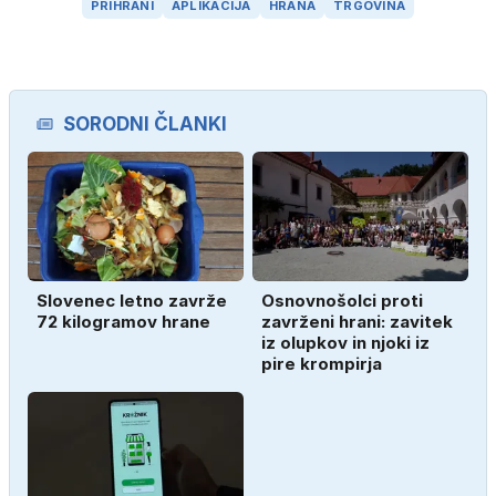
PRIHRANI
APLIKACIJA
HRANA
TRGOVINA
SORODNI ČLANKI
Slovenec letno zavrže
Osnovnošolci proti
72 kilogramov hrane
zavrženi hrani: zavitek
iz olupkov in njoki iz
pire krompirja