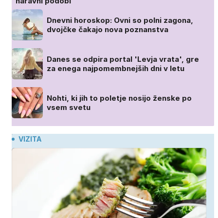
naravni podobi
Dnevni horoskop: Ovni so polni zagona,
dvojčke čakajo nova poznanstva
Danes se odpira portal 'Levja vrata', gre
za enega najpomembnejših dni v letu
Nohti, ki jih to poletje nosijo ženske po
vsem svetu
VIZITA