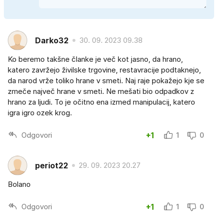
Darko32
30. 09. 2023 09.38
Ko beremo takšne članke je več kot jasno, da hrano,
katero zavržejo živilske trgovine, restavracije podtaknejo,
da narod vrže toliko hrane v smeti. Naj raje pokažejo kje se
zmeče največ hrane v smeti. Ne mešati bio odpadkov z
hrano za ljudi. To je očitno ena izmed manipulacij, katero
igra igro ozek krog.
Odgovori
+1
1
0
periot22
29. 09. 2023 20.27
Bolano
Odgovori
+1
1
0