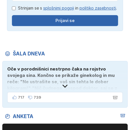
Strinjam se s
splošnimi pogoji
in
politiko zasebnosti
.
Prijavi se
ŠALA DNEVA
Oče v porodnišnici nestrpno čaka na rojstvo
svojega sina. Končno se prikaže ginekolog in mu
reče: "Ne ustrašite se, vaš sin tehta le dober
kilogram!" "Nič čudnega, gospod doktor, saj se z
ženo poznava šele tri mesece."
717
739
ANKETA