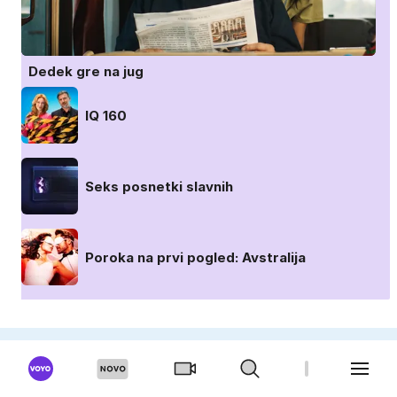
Dedek gre na jug
IQ 160
Seks posnetki slavnih
Poroka na prvi pogled: Avstralija
OGLAŠEVANJE
UREDNIŠTVO
PRO PLUS
KARIERA