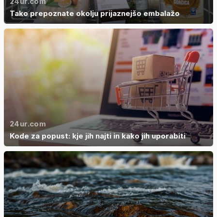
24ur.com
Tako prepoznate okolju prijaznejšo embalažo
24ur.com
Kode za popust: kje jih najti in kako jih uporabiti