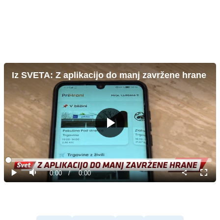
Iz SVETA: Z aplikacijo do manj zavržene hrane
Predvajaj
Loaded
:
0%
Current
0:00
/
Duration
0:00
Predvajaj
Tiho
Celoz
način
Time