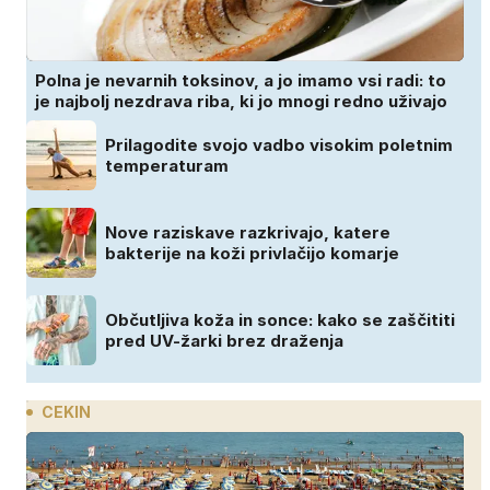
Polna je nevarnih toksinov, a jo imamo vsi radi: to
je najbolj nezdrava riba, ki jo mnogi redno uživajo
Prilagodite svojo vadbo visokim poletnim
temperaturam
Nove raziskave razkrivajo, katere
bakterije na koži privlačijo komarje
Občutljiva koža in sonce: kako se zaščititi
pred UV-žarki brez draženja
CEKIN