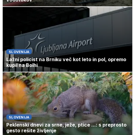
SLOVENIJA
Lažni policist na Brniku več kot leto in pol, opremo
kupil na Bolhi
SLOVENIJA
Peklenski dnevi za srne, ježe, ptice ...: s preprosto
gesto rešite življenje