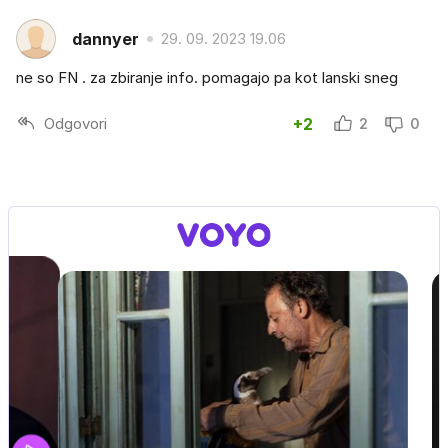
dannyer
29. 09. 2023 19.06
ne so FN . za zbiranje info. pomagajo pa kot lanski sneg
Odgovori
+2
2
0