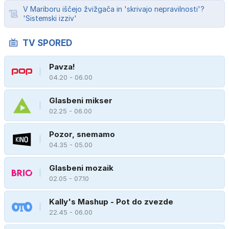
V Mariboru iščejo žvižgača in 'skrivajo nepravilnosti'?
'Sistemski izziv'
TV SPORED
Pavza!
04.20 - 06.00
Glasbeni mikser
02.25 - 06.00
Pozor, snemamo
04.35 - 05.00
Glasbeni mozaik
02.05 - 07.10
Kally's Mashup - Pot do zvezde
22.45 - 06.00