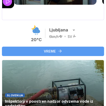
UEFA SUPERPOKAL
V živo na VOYO: sreda ob 20.30
Ljubljana
6km/h
SV
20°C
VREME
SLOVENIJA
Inšpektorji v poostren nadzor odvzema vode iz
vodotokov