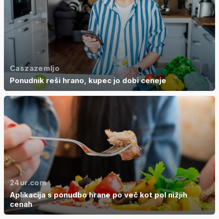
Caszazemljo
Ponudnik reši hrano, kupec jo dobi ceneje
24ur.com
Aplikacija s ponudbo hrane po več kot pol nižjih
cenah