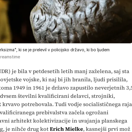
sizma", ki se je prelevil v policijsko državo, ki bo ljudem
reamstime
) je bila v petdesetih letih manj zaželena, saj sta
etske vojske, ki naj bi jih branila, ljudi prisilila,
oma 1949 in 1961 je državo zapustilo neverjetnih 3,
dvsem številni kvalificirani delavci, strojniki,
R krvavo potrebovala. Tudi vodje socialističnega raja
kvalificiranega prebivalstva začela ogrožani
ni arhitekt kolektivizacije in uvajanja planskega
beg, je nihče drug kot
Erich Mielke
, kasnejši prvi mož