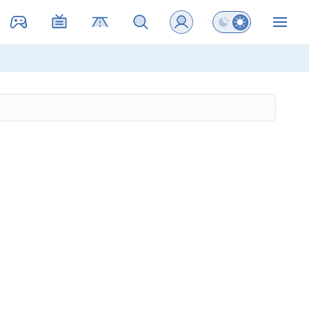
Preklopi barvni na
ZIN