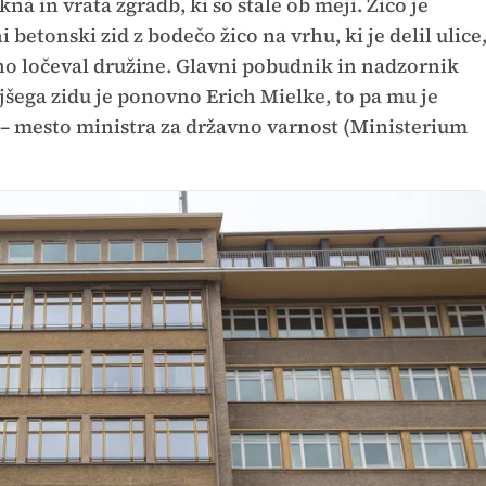
na in vrata zgradb, ki so stale ob meji. Žico je
etonski zid z bodečo žico na vrhu, ki je delil ulice
no ločeval družine. Glavni pobudnik in nadzornik
ega zidu je ponovno Erich Mielke, to pa mu je
– mesto ministra za državno varnost (Ministerium