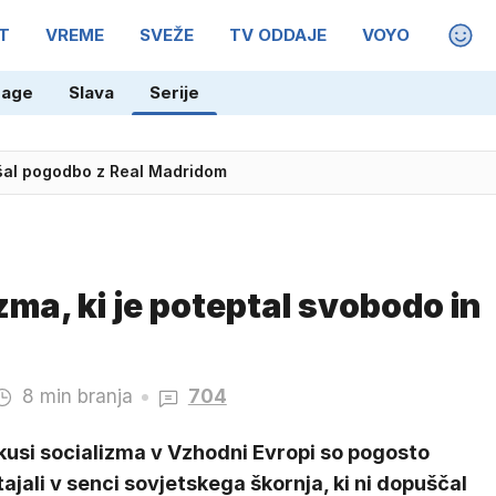
T
VREME
SVEŽE
TV ODDAJE
VOYO
MAGA
age
Slava
Serije
jšal pogodbo z Real Madridom
zma, ki je poteptal svobodo in
8 min branja
704
kusi socializma v Vzhodni Evropi so pogosto
ajali v senci sovjetskega škornja, ki ni dopuščal