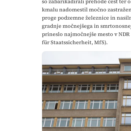
so zabarikadirali prehode cest ter ok
kmalu nadomestil močno zastraženi b
proge podzemne železnice in nasil
gradnje močnejšega in smrtonosnejš
prineslo najmočnejše mesto v NDR 
für Staatssicherheit, MfS).