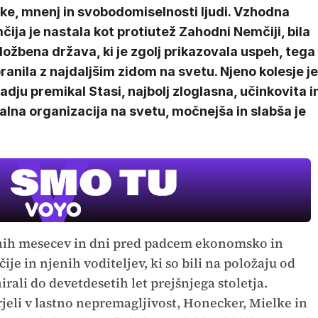
ike, mnenj in svobodomiselnosti ljudi. Vzhodna
ija je nastala kot protiutež Zahodni Nemčiji, bila
zložbena država, ki je zgolj prikazovala uspeh, tega
ranila z najdaljšim zidom na svetu. Njeno kolesje je
adju premikal Stasi, najbolj zloglasna, učinkovita i
lna organizacija na svetu, močnejša in slabša je
dnih mesecev in dni pred padcem ekonomsko in
 in njenih voditeljev, ki so bili na položaju od
irali do devetdesetih let prejšnjega stoletja.
erjeli v lastno nepremagljivost, Honecker, Mielke in