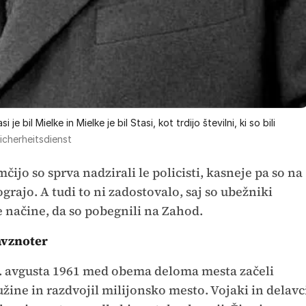
 je bil Mielke in Mielke je bil Stasi, kot trdijo številni, ki so bili
cherheitsdienst
o so sprva nadzirali le policisti, kasneje pa so na
ograjo. A tudi to ni zadostovalo, saj so ubežniki
e načine, da so pobegnili na Zahod.
navznoter
13. avgusta 1961 med obema deloma mesta začeli
družine in razdvojil milijonsko mesto. Vojaki in delavc