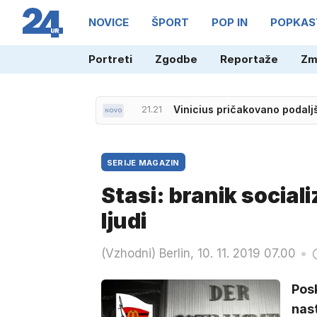
NOVICE
ŠPORT
POP IN
POPKAS
Portreti
Zgodbe
Reportaže
Zm
21.21
Vinicius pričakovano podal
SERIJE MAGAZIN
Stasi: branik sociali
ljudi
(Vzhodni) Berlin, 10. 11. 2019 07.00
Pos
nast