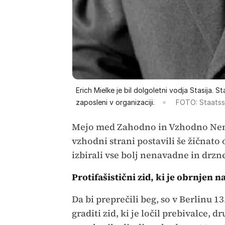
Erich Mielke je bil dolgoletni vodja Stasija. Stasi
zaposleni v organizaciji.
FOTO: Staatssi
Mejo med Zahodno in Vzhodno Nemčij
vzhodni strani postavili še žičnato 
izbirali vse bolj nenavadne in drzn
Protifašistični zid, ki je obrnjen 
Da bi preprečili beg, so v Berlinu 
graditi zid, ki je ločil prebivalce, 