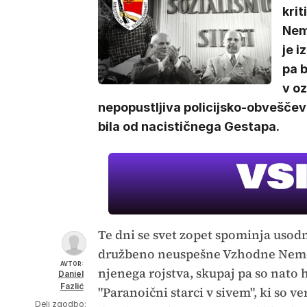
krit
Nemč
je i
pa b
v oz
nepopustljiva policijsko-obveščeva
bila od nacističnega Gestapa.
Te dni se svet zopet spominja uso
družbeno neuspešne Vzhodne Nemčije
AVTOR:
njenega rojstva, skupaj pa so nato h
Daniel
Fazlić
"Paranoični starci v sivem", ki so v
Deli zgodbo: