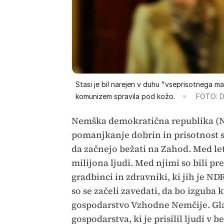
Stasi je bil narejen v duhu "vseprisotnega mark
komunizem spravila pod kožo.
FOTO: D
Nemška demokratična republika (NDR
pomanjkanje dobrin in prisotnost sovj
da začnejo bežati na Zahod. Med let
milijona ljudi. Med njimi so bili pre
gradbinci in zdravniki, ki jih je ND
so se začeli zavedati, da bo izguba 
gospodarstvo Vzhodne Nemčije. Glav
gospodarstva, ki je prisilil ljudi v 