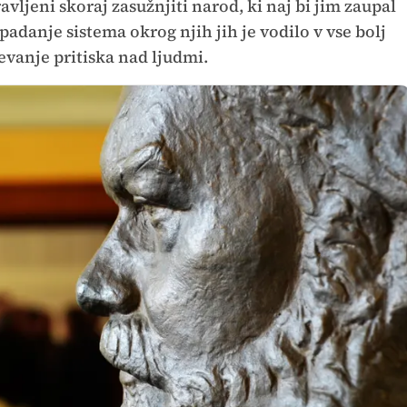
ravljeni skoraj zasužnjiti narod, ki naj bi jim zaupal
padanje sistema okrog njih jih je vodilo v vse bolj
čevanje pritiska nad ljudmi.