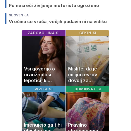
Po nesreči življenje motorista ogroženo
SLOVENIJA
Vročina se vrača, večjih padavin ni na vidiku
ZADOVOLJNA.SI
CEKIN.SI
Vsi govorijo o
Mislite, da je
oranžnolasi
milijon evrov
lepotici, ki
dovolj za
navdušuje s
sanjsko
VIZITA.SI
DOMINVRT.SI
skrivnostno
stanovanje? Te
vlogo
številke so
šokirale Evropo
Imenujejo ga tihi
Pravilno
ubijalec, saj
shranjevanje