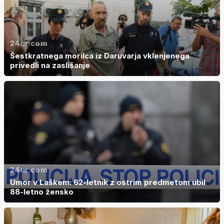
24ur.com
Šestkratnega morilca iz Daruvarja vklenjenega
privedli na zaslišanje
24ur.com
Umor v Laškem: 62-letnik z ostrim predmetom ubil
88-letno žensko