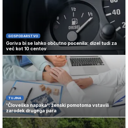
GOSPODARSTVO
Goriva bi se lahko občutno pocenila: dizel tudi za
več kot 10 centov
TUJINA
'Človeška napaka': ženski pomotoma vstavili
zarodek drugega para