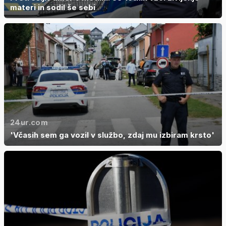
materi in sodil še sebi
24ur.com
'Včasih sem ga vozil v službo, zdaj mu izbiram krsto'