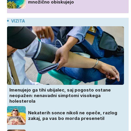
množično obiskujejo
VIZITA
Imenujejo ga tihi ubijalec, saj pogosto ostane
neopažen: nenavadni simptomi visokega
holesterola
Nekaterih sonce nikoli ne opeče, razlog
zakaj, pa vas bo morda presenetil