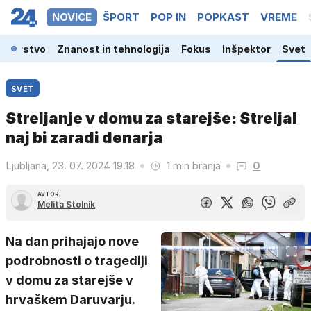
NOVICE
ŠPORT
POP IN
POPKAST
VREME
odarstvo
Znanost in tehnologija
Fokus
Inšpektor
Svet
SVET
Streljanje v domu za starejše: Streljal
naj bi zaradi denarja
Ljubljana, 23. 07. 2024 19.18
1 min branja
0
AVTOR:
Melita Stolnik
Na dan prihajajo nove
podrobnosti o tragediji
v domu za starejše v
hrvaškem Daruvarju.