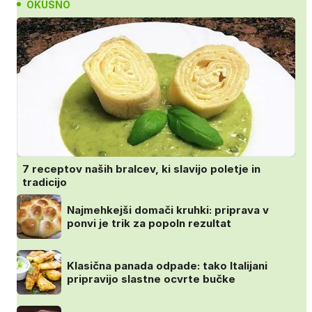
OKUSNO
7 receptov naših bralcev, ki slavijo poletje in
tradicijo
Najmehkejši domači kruhki: priprava v
ponvi je trik za popoln rezultat
Klasična panada odpade: tako Italijani
pripravijo slastne ocvrte bučke