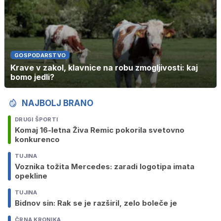
GOSPODARSTVO
Krave v zakol, klavnice na robu zmogljivosti: kaj
bomo jedli?
NAJBOLJ BRANO
DRUGI ŠPORTI
Komaj 16-letna Živa Remic pokorila svetovno
konkurenco
TUJINA
Voznika tožita Mercedes: zaradi logotipa imata
opekline
TUJINA
Bidnov sin: Rak se je razširil, zelo boleče je
ČRNA KRONIKA