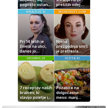
pogosto ostane
prešitih odej:
neopažen:
Kako ohraniti
BIBALEZE.SI
MOSKISVET.COM
nenavadni
družinsko
simptomi
dediščino
visokega
holesterola
Pri 14 letih je
Njena
živela na ulici,
prezgodnja smrt
danes jo
je pretresla
občuduje ves
modni svet: za
OKUSNO.JE
VIZITA.SI
svet
slavo se je
skrivala
tragedija
7 receptov naših
Pozabite na
bralcev, ki
dolgočasno
slavijo poletje in
meso: manj
tradicijo
maščobe, več
svežine