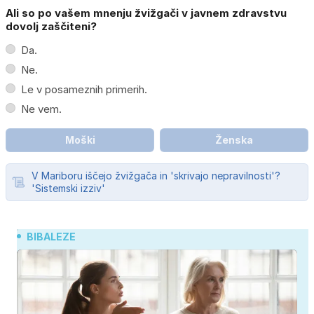
Ali so po vašem mnenju žvižgači v javnem zdravstvu
dovolj zaščiteni?
Da.
Ne.
Le v posameznih primerih.
Ne vem.
Moški
Ženska
V Mariboru iščejo žvižgača in 'skrivajo nepravilnosti'?
'Sistemski izziv'
BIBALEZE