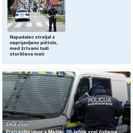
Napadalec streljal z
neprijavljeno pištolo,
med žrtvami tudi
storilčeva mati
24ur.com
Pretresljiv umor v Metliki: 38-letnik vzel življenje