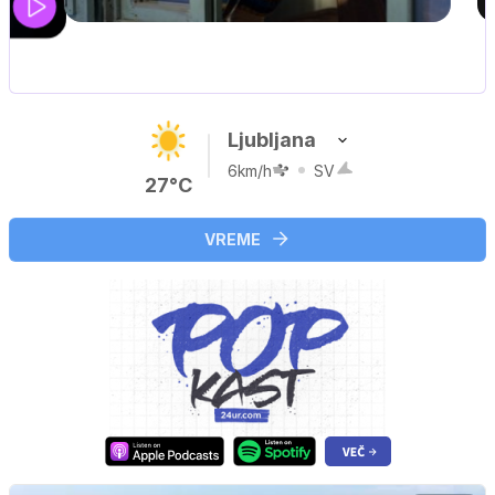
UEFA SUPERPOKAL
V živo na VOYO: sreda ob 20.30
Ljubljana
6km/h
SV
27°C
VREME