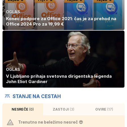
OGLAS
Konec podpore za Office 2021: čas je za prehod na
Office 2024 Pro za 19,99 €
OGLAS
V Ljubljano prihaja svetovna dirigentska legenda
John Eliot Gardiner
STANJE NA CESTAH
NESREČE
(0)
ZASTOJI
(3)
OVIRE
(17)
Trenutno ne beležimo nesreč 😎