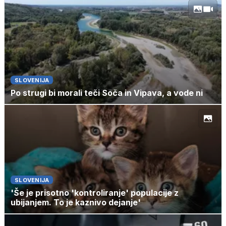
SLOVENIJA
Po strugi bi morali teči Soča in Vipava, a vode ni
SLOVENIJA
'Še je prisotno 'kontroliranje' populacije z
ubijanjem. To je kaznivo dejanje'