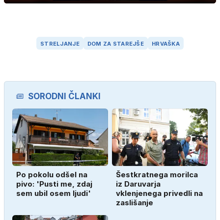
način
Time
STRELJANJE
DOM ZA STAREJŠE
HRVAŠKA
SORODNI ČLANKI
Po pokolu odšel na
Šestkratnega morilca
pivo: 'Pusti me, zdaj
iz Daruvarja
sem ubil osem ljudi'
vklenjenega privedli na
zaslišanje