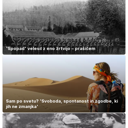
'Spopad' velesil z eno žrtvijo – prašičem
Sam po svetu? 'Svoboda, spontanost in zgodbe, ki
jih ne zmanjka'