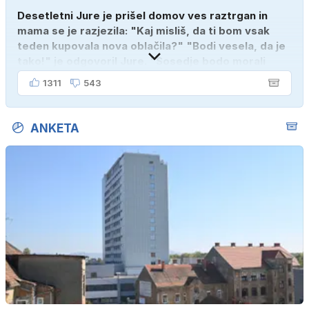
Desetletni Jure je prišel domov ves raztrgan in
mama se je razjezila: "Kaj misliš, da ti bom vsak
teden kupovala nova oblačila?" "Bodi vesela, da je
tako!" je odgovoril Jure. "Sosedje bodo morali
kupiti novega sina, tako sem ga prebutal!"
1311
543
ANKETA