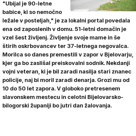
"Ubijal je 90-letne
babice, ki so nemočno
ležale v posteljah," je za lokalni portal povedala
ena od zaposlenih v domu. 51-letni domačin je
vzel šest življenj. Življenje svoje mame in še
štirih oskrbovancev ter 37-letnega negovalca.
Morilca so danes premestili v zapor v Bjelovarju,
kjer ga bo zaslišal preiskovalni sodnik. Nekdanji
vojni veteran, ki je bil zaradi nasilja stari znanec
policije, naj bi moril zaradi denarja. Grozi mu od
10 do 50 let zapora. V globoko pretresenem
slavonskem mestecu in celotni Bijelovarsko-
bilogorski županiji bo jutri dan žalovanja.