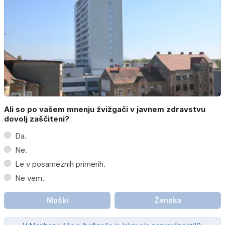
Ali so po vašem mnenju žvižgači v javnem zdravstvu
dovolj zaščiteni?
Da.
Ne.
Le v posameznih primerih.
Ne vem.
Moški
Ženska