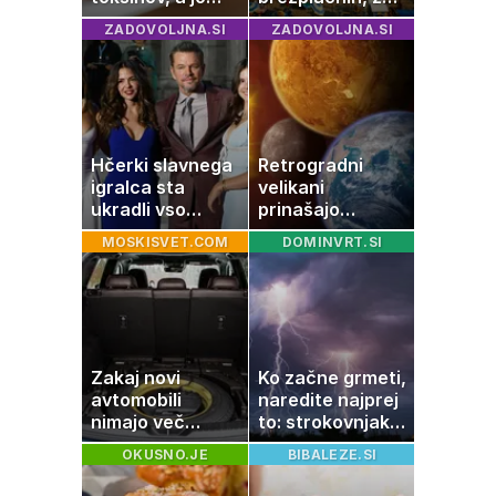
imamo vsi radi:
ležalnik in
ZADOVOLJNA.SI
ZADOVOLJNA.SI
to je najbolj
senčnik tudi več
nezdrava riba, ki
kot 40 evrov
jo mnogi redno
uživajo
Hčerki slavnega
Retrogradni
igralca sta
velikani
ukradli vso
prinašajo
pozornost
pomembne
MOSKISVET.COM
DOMINVRT.SI
premike – kaj
pomeni, da so
Saturn, Neptun
in Pluton hkrati
retrogradni?
Zakaj novi
Ko začne grmeti,
avtomobili
naredite najprej
nimajo več
to: strokovnjaki
rezervne gume?
opozarjajo na
OKUSNO.JE
BIBALEZE.SI
pogosto napako