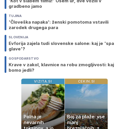
'Kot v slabem filmu!' Osem ur, dve vozili v
gradbeno jamo
TUJINA
'Človeška napaka': ženski pomotoma vstavili
zarodek drugega para
SLOVENIJA
Evforija zajela tudi slovenske salone: kaj je 'spa
glave'?
GOSPODARSTVO
Krave v zakol, klavnice na robu zmogljivosti: kaj
bomo jedli?
VIZITA.SI
CEKIN.SI
Polna je
Boj za plaže: vse
nevarnih
manj
toksinov, a jo
brezplačnih, za