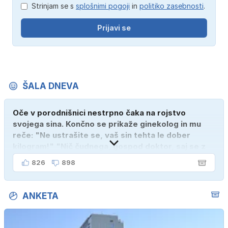
Strinjam se s
splošnimi pogoji
in
politiko zasebnosti
.
Prijavi se
ŠALA DNEVA
Oče v porodnišnici nestrpno čaka na rojstvo
svojega sina. Končno se prikaže ginekolog in mu
reče: "Ne ustrašite se, vaš sin tehta le dober
kilogram!" "Nič čudnega, gospod doktor, saj se z
ženo poznava šele tri mesece."
826
898
ANKETA