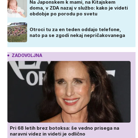
Na Japonskem k mami, na Kitajskem
doma, v ZDA nazaj v službo: kako je videti
obdobje po porodu po svetu
Otroci tu za en teden oddajo telefone,
nato pa se zgodi nekaj nepričakovanega
ZADOVOLJNA
Pri 68 letih brez botoksa: še vedno prisega na
naravni videz in videti je odlično