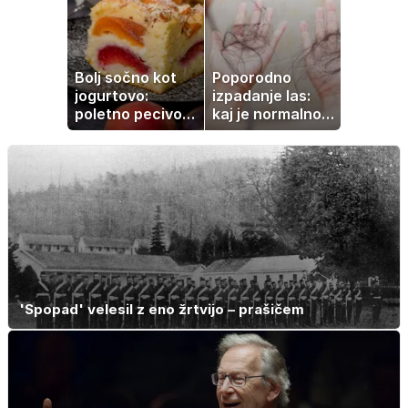
Bolj sočno kot
Poporodno
jogurtovo:
izpadanje las:
poletno pecivo,
kaj je normalno
ki vedno uspe
in kako si
pomagati
'Spopad' velesil z eno žrtvijo – prašičem