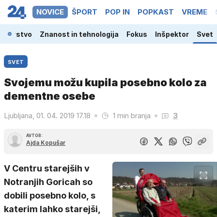
NOVICE
ŠPORT
POP IN
POPKAST
VREME
odarstvo
Znanost in tehnologija
Fokus
Inšpektor
Svet
SVET
Svojemu možu kupila posebno kolo za
dementne osebe
Ljubljana, 01. 04. 2019 17.18
1 min branja
3
AVTOR:
Ajda Kopušar
V Centru starejših v
Notranjih Goricah so
dobili posebno kolo, s
katerim lahko starejši,