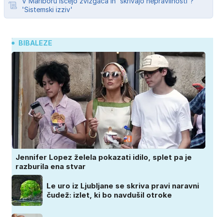
V Mariboru iščejo žvižgača in 'skrivajo nepravilnosti'?
'Sistemski izziv'
BIBALEZE
Jennifer Lopez želela pokazati idilo, splet pa je
razburila ena stvar
Le uro iz Ljubljane se skriva pravi naravni
čudež: izlet, ki bo navdušil otroke