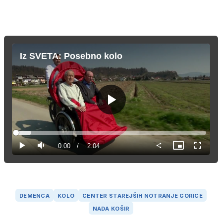
Iz SVETA: Posebno kolo
Predvajaj
Loaded
:
7.98%
Current
0:00
/
Duration
2:04
Predvajaj
Tiho
Slika
Celozas
v
način
sliki
Time
DEMENCA
KOLO
CENTER STAREJŠIH NOTRANJE GORICE
NADA KOŠIR