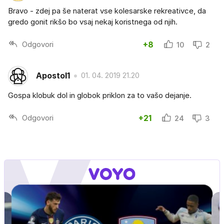
Bravo - zdej pa še naterat vse kolesarske rekreativce, da
gredo gonit rikšo bo vsaj nekaj koristnega od njih.
Odgovori
+8
10
2
Apostol1
01. 04. 2019 21.20
Gospa klobuk dol in globok priklon za to vašo dejanje.
Odgovori
+21
24
3