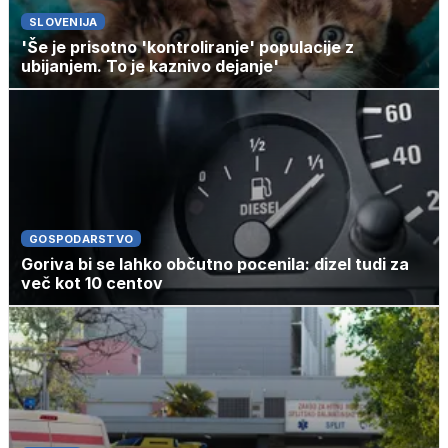
SLOVENIJA
'Še je prisotno 'kontroliranje' populacije z
ubijanjem. To je kaznivo dejanje'
GOSPODARSTVO
Goriva bi se lahko občutno pocenila: dizel tudi za
več kot 10 centov