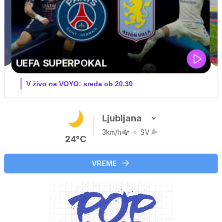
MOTOGP . VN VELIKE BRITANIJE
V živo na VOYO: PET-NED
Ljubljana
3km/h
SV
24°C
VREME