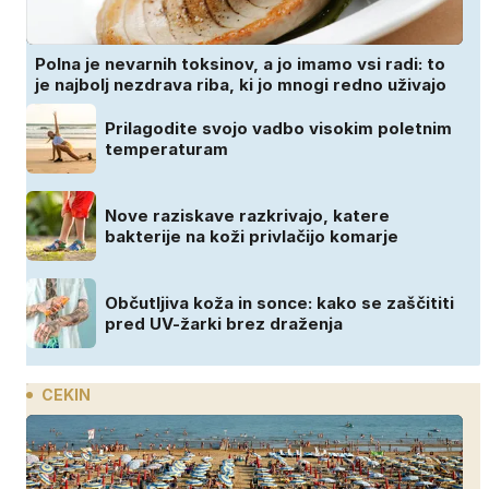
Polna je nevarnih toksinov, a jo imamo vsi radi: to
je najbolj nezdrava riba, ki jo mnogi redno uživajo
Prilagodite svojo vadbo visokim poletnim
temperaturam
Nove raziskave razkrivajo, katere
bakterije na koži privlačijo komarje
Občutljiva koža in sonce: kako se zaščititi
pred UV-žarki brez draženja
CEKIN