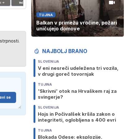
TUJINA
Balkan v primežu vročine, požari
uničujejo domove
strpnosti.
NAJBOLJ BRANO
SLOVENIJA
V eni nesreči udeležena tri vozila,
v drugi goreč tovornjak
TUJINA
'Skrivni' otok na Hrvaškem raj za
svingerje?
avi se
SLOVENIJA
Hojs in Počivalšek kršila zakon o
integriteti, oglobljena s 400 evri
TUJINA
Blokada Odese: eksplozije,