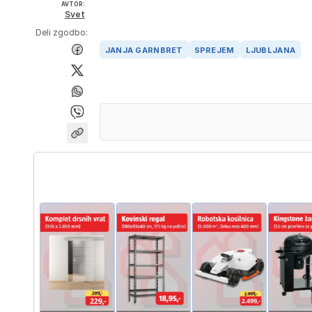
AVTOR:
Svet
Deli zgodbo:
JANJA GARNBRET
SPREJEM
LJUBLJANA