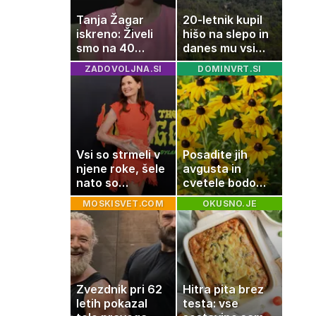
Tanja Žagar
20-letnik kupil
iskreno: Živeli
hišo na slepo in
smo na 40
danes mu vsi
kvadratih, a
zavidajo
ZADOVOLJNA.SI
DOMINVRT.SI
imela sem vse,
kar otrok
potrebuje
Vsi so strmeli v
Posadite jih
njene roke, šele
avgusta in
nato so
cvetele bodo
ugotovili, kaj
vse do zime
MOSKISVET.COM
OKUSNO.JE
drži
Zvezdnik pri 62
Hitra pita brez
letih pokazal
testa: vse