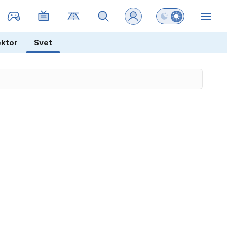
Preklopi barvni na
ZIN
ektor
Svet