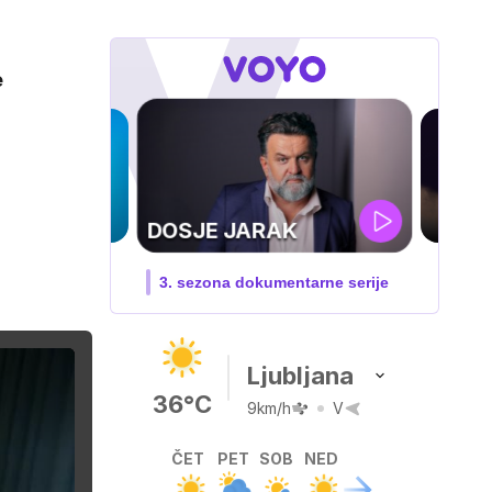
e
RAK
umentarne serije
Ljubljana
36°C
9km/h
V
ČET
PET
SOB
NED