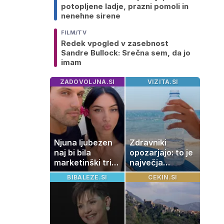
potopljene ladje, prazni pomoli in
nenehne sirene
FILM/TV
Redek vpogled v zasebnost
Sandre Bullock: Srečna sem, da jo
imam
ZADOVOLJNA.SI
VIZITA.SI
Njuna ljubezen
Zdravniki
naj bi bila
opozarjajo: to je
marketinški trik,
največja
tako se odzivata
napaka, ki jo
BIBALEZE.SI
CEKIN.SI
na govorice
ljudje delajo med
vročino