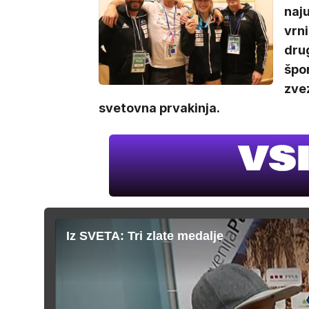
naju
vrni
drug
špor
zvez
svetovna prvakinja.
Iz SVETA: Tri zlate medalje