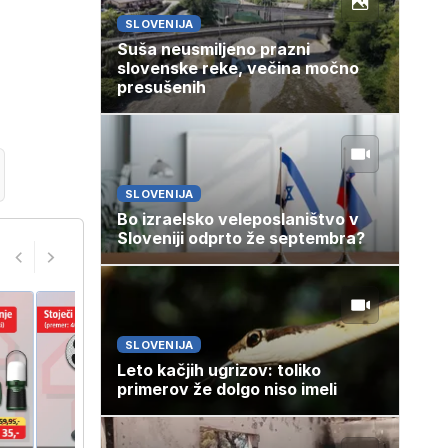
SLOVENIJA
Suša neusmiljeno prazni
slovenske reke, večina močno
presušenih
SLOVENIJA
Bo izraelsko veleposlaništvo v
Sloveniji odprto že septembra?
SLOVENIJA
Leto kačjih ugrizov: toliko
primerov že dolgo niso imeli