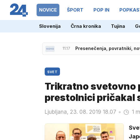
NOVICE
ŠPORT
POP IN
POPKAS
Slovenija
Črna kronika
Tujina
G
11.17
Presenečenja, povratniki, no
SVET
Trikratno svetovno 
prestolnici pričakal
Ljubljana, 23. 08. 2019 18.07
1 m
Sve
Jap