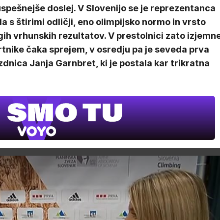
spešnejše doslej. V Slovenijo se je reprezentanca
la s štirimi odličji, eno olimpijsko normo in vrsto
ih vrhunskih rezultatov. V prestolnici zato izjemn
tnike čaka sprejem, v osredju pa je seveda prva
dnica Janja Garnbret, ki je postala kar trikratna
DOSJE JA
3. sezona dok