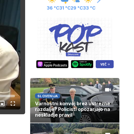
36 °C
31 °C
29 °C
33 °C
SLOVENIJA
Varnostni konvoj brez ustrezne
Slika
Celozaslonski
razdalje? Policisti opozarjajo na
v
način
sliki
neskladje pravil