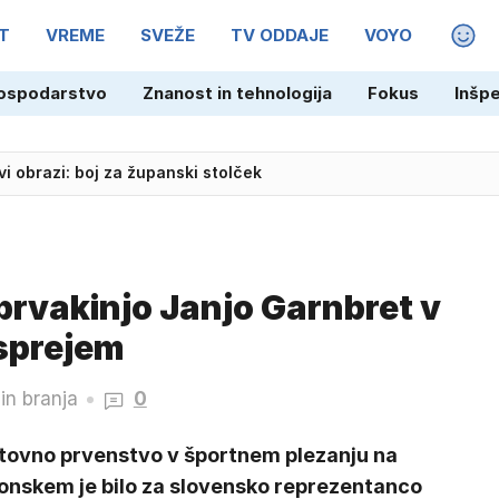
T
VREME
SVEŽE
TV ODDAJE
VOYO
MAGA
ospodarstvo
Znanost in tehnologija
Fokus
Inšp
vi obrazi: boj za županski stolček
prvakinjo Janjo Garnbret v
 sprejem
in branja
0
tovno prvenstvo v športnem plezanju na
onskem je bilo za slovensko reprezentanco