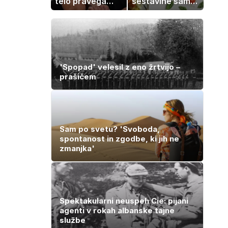
telo pravega
sestavine samo
gladiatorja
zmešate in
pečica opravi
ostalo
'Spopad' velesil z eno žrtvijo –
prašičem
Sam po svetu? 'Svoboda,
spontanost in zgodbe, ki jih ne
zmanjka'
Spektakularni neuspeh Cie: pijani
agenti v rokah albanske tajne
službe