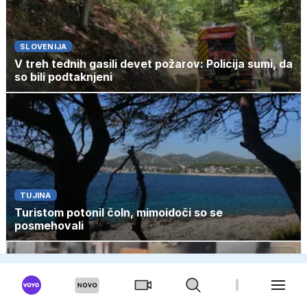
SLOVENIJA
V treh tednih gasili devet požarov: Policija sumi, da
so bili podtaknjeni
TUJINA
Turistom potonil čoln, mimoidoči so se
posmehovali