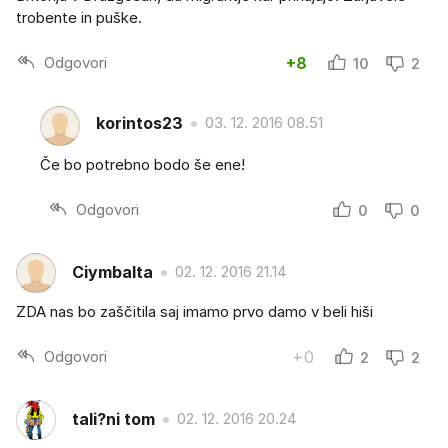
trobente in puške.
Odgovori
+8
10
2
korintos23
03. 12. 2016 08.51
Če bo potrebno bodo še ene!
Odgovori
0
0
Ciymbalta
02. 12. 2016 21.14
ZDA nas bo zaščitila saj imamo prvo damo v beli hiši
Odgovori
+0
2
2
tali?ni tom
02. 12. 2016 20.24