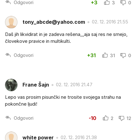
Odgovori
+3
3
0
tony_abcde@yahoo.com
02. 12. 2016 21.55
Daš jih likvidirat in je zadeva rešena,,,aja saj res ne smejo,
človekove pravice in multikulti.
Odgovori
+31
31
0
Frane Šajn
02. 12. 2016 21.47
Lepo vas prosim pisunčki ne trosite svojega strahu na
pokončne ljudi!
Odgovori
-10
2
12
white power
02. 12. 2016 21.38