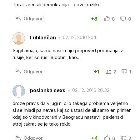
Totalitaren ali demokracija....povej razliko
Odgovori
+8
8
0
Lublančan
02. 12. 2016 20.11
Saj jih imajo, samo naši imajo prepoved poročanja iz
rusije, ker so rusi hudobni, kao...
Odgovori
+1
2
1
poslanka sexs
02. 12. 2016 20.32
droze pravis da v jugi ni bilo takega problema verjetno
si se mladi pa neves kaj so ustasi delali samo en primer
kdaj so v kinodvorani v Beogradu nastavili peklenski
stroj takrat se je tako reklo
Odgovori
+4
6
2