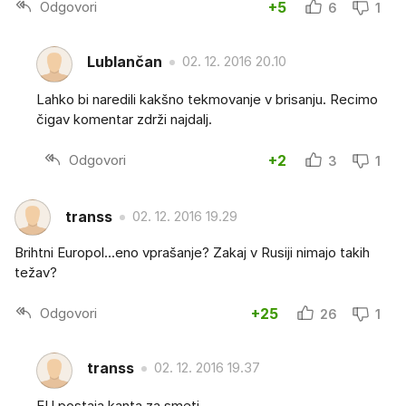
Odgovori
+5
6
1
Lublančan
02. 12. 2016 20.10
Lahko bi naredili kakšno tekmovanje v brisanju. Recimo
čigav komentar zdrži najdalj.
Odgovori
+2
3
1
transs
02. 12. 2016 19.29
Brihtni Europol...eno vprašanje? Zakaj v Rusiji nimajo takih
težav?
Odgovori
+25
26
1
transs
02. 12. 2016 19.37
EU postaja kanta za smeti.....