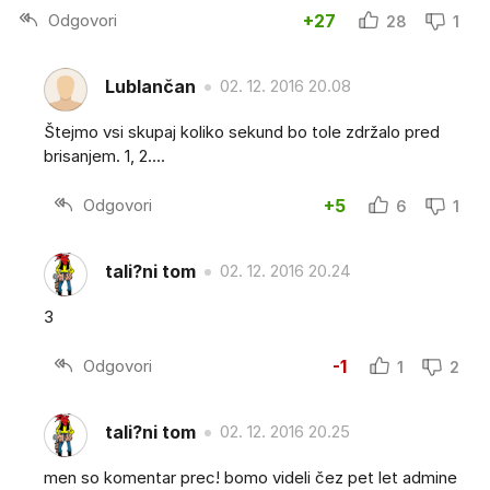
Odgovori
+27
28
1
Lublančan
02. 12. 2016 20.08
Štejmo vsi skupaj koliko sekund bo tole zdržalo pred
brisanjem. 1, 2....
Odgovori
+5
6
1
tali?ni tom
02. 12. 2016 20.24
3
Odgovori
-1
1
2
tali?ni tom
02. 12. 2016 20.25
men so komentar prec! bomo videli čez pet let admine