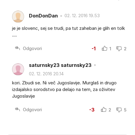
DonDonDan
02. 12. 2016 19.53
je je slovenc, sej se trudi, pa tut zaheban je glih en tolk
....
Odgovori
-1
1
2
saturnsky23 saturnsky23
02. 12. 2016 20.14
kori. Zbudi se. Ni več Jugoslavije. Murglaš in drugo
izdajalsko sorodstvo pa delajo na tem, za oživitev
Jugoslavije
Odgovori
-3
2
5