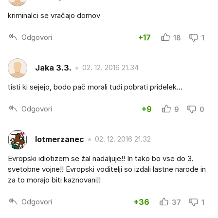
kriminalci se vračajo domov
Odgovori
+17
18
1
Jaka 3.3.
02. 12. 2016 21.34
tisti ki sejejo, bodo pač morali tudi pobrati pridelek...
Odgovori
+9
9
0
lotmerzanec
02. 12. 2016 21.32
Evropski idiotizem se žal nadaljuje!! In tako bo vse do 3.
svetobne vojne!! Evropski voditelji so izdali lastne narode in
za to morajo biti kaznovani!!
Odgovori
+36
37
1