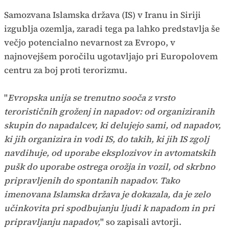
Samozvana Islamska država (IS) v Iranu in Siriji
izgublja ozemlja, zaradi tega pa lahko predstavlja še
večjo potencialno nevarnost za Evropo, v
najnovejšem poročilu ugotavljajo pri Europolovem
centru za boj proti terorizmu.
"
Evropska unija se trenutno sooča z vrsto
terorističnih groženj in napadov: od organiziranih
skupin do napadalcev, ki delujejo sami, od napadov,
ki jih organizira in vodi IS, do takih, ki jih IS zgolj
navdihuje, od uporabe eksplozivov in avtomatskih
pušk do uporabe ostrega orožja in vozil, od skrbno
pripravljenih do spontanih napadov. Tako
imenovana Islamska država je dokazala, da je zelo
učinkovita pri spodbujanju ljudi k napadom in pri
pripravljanju napadov,
" so zapisali avtorji.