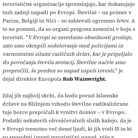
teroristične organizacije spreminjajo, kar dokazujejo
tudi zadnji napadi po Evropi. Številni – na primer v
Parizu, Belgiji in Nici – so zahtevali ogromno žrtev. A
to ne pomeni, da so organi pregona nemočni v boju s
teroristi. "
V Evropi se zavedamo obsežnosti grožnje,
zato smo okrepili sodelovanje med policijami in
varnostnimi silami različnih držav, kar je pripeljalo
do povečanja števila aretacij. Številne načrte smo
preprečili, še preden so napad uspeli izvesti,
" je
dejal direktor Europola
Rob Wainwright.
Zdaj jih najbolj skrbi, da bodo porazi Islamske
države na Bližnjem vzhodu številne radikalizirane
tuje borce prepričali k vrnitvi domov – v Evropo.
Podatki nekaterih obveščevalnih služb kažejo, da je
v Evropi trenutno več deset ljudi, ki jih vodi IS in ki
so sposobni izvesti teroristični napad, piše v