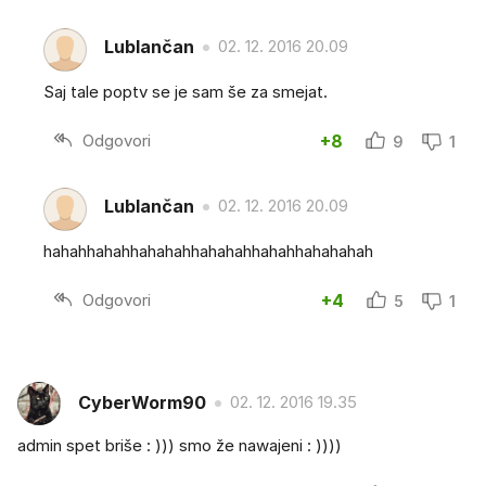
Lublančan
02. 12. 2016 20.09
Saj tale poptv se je sam še za smejat.
Odgovori
+8
9
1
Lublančan
02. 12. 2016 20.09
hahahhahahhahahahhahahahhahahhahahahah
Odgovori
+4
5
1
CyberWorm90
02. 12. 2016 19.35
admin spet briše : ))) smo že nawajeni : ))))