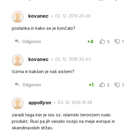
kovanec
02. 12. 2016 20.40
poslanka in kako se je končalo?
Odgovori
+4
5
1
kovanec
02. 12. 2016 20.43
čizma in kakšen je naš sistem?
Odgovori
+1
2
1
appollyon
03. 12. 2016 10.28
zaradi tega ker je isis oz. islamski terorizem ruski
produkt. Rusi pa jih veselo vozijo na meje evrope in
skandinavskih držav.