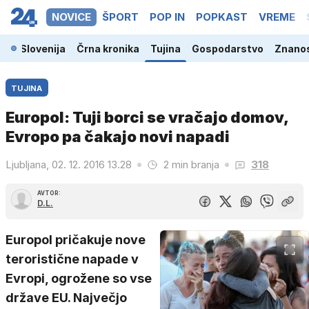
NOVICE
ŠPORT
POP IN
POPKAST
VREME
Slovenija
Črna kronika
Tujina
Gospodarstvo
Znanos
TUJINA
Europol: Tuji borci se vračajo domov,
Evropo pa čakajo novi napadi
Ljubljana, 02. 12. 2016 13.28
2 min branja
318
AVTOR:
D.L.
Europol pričakuje nove
teroristične napade v
Evropi, ogrožene so vse
države EU. Največjo