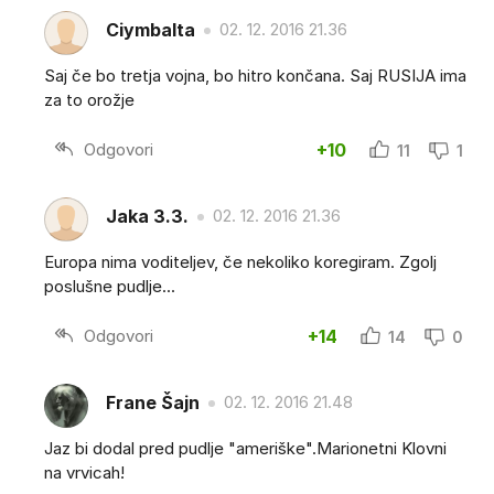
Ciymbalta
02. 12. 2016 21.36
Saj če bo tretja vojna, bo hitro končana. Saj RUSIJA ima
za to orožje
Odgovori
+10
11
1
Jaka 3.3.
02. 12. 2016 21.36
Europa nima voditeljev, če nekoliko koregiram. Zgolj
poslušne pudlje...
Odgovori
+14
14
0
Frane Šajn
02. 12. 2016 21.48
Jaz bi dodal pred pudlje "ameriške".Marionetni Klovni
na vrvicah!