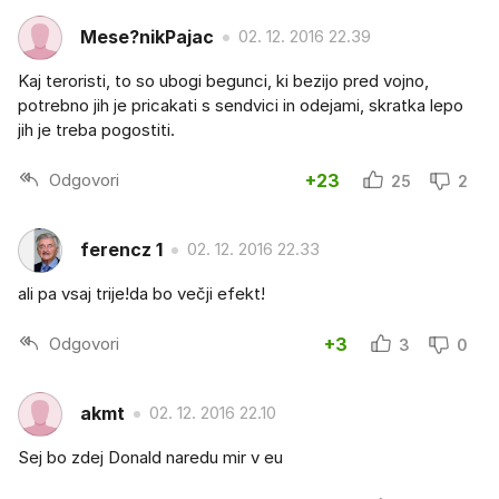
Mese?nikPajac
02. 12. 2016 22.39
Kaj teroristi, to so ubogi begunci, ki bezijo pred vojno,
potrebno jih je pricakati s sendvici in odejami, skratka lepo
jih je treba pogostiti.
Odgovori
+23
25
2
ferencz 1
02. 12. 2016 22.33
ali pa vsaj trije!da bo večji efekt!
Odgovori
+3
3
0
akmt
02. 12. 2016 22.10
Sej bo zdej Donald naredu mir v eu