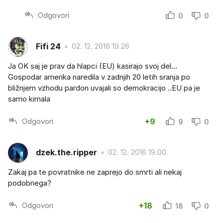
Odgovori
0
0
Fifi 24
02. 12. 2016 19.26
Ja OK saj je prav da hlapci (EU) kasirajo svoj del...
Gospodar amerika naredila v zadnjih 20 letih sranja po
bližnjem vzhodu pardon uvajali so demokracijo ..EU pa je
samo kimala
Odgovori
+9
9
0
dzek.the.ripper
02. 12. 2016 19.00
Zakaj pa te povratnike ne zaprejo do smrti ali nekaj
podobnega?
Odgovori
+18
18
0