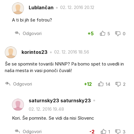
Lublančan
02. 12. 2016 20.12
A ti bi jih še fotrou?
Odgovori
+5
5
0
korintos23
02. 12. 2016 18.56
Še se spomnite tovariši NNNP? Pa bomo spet to uvedli in
naša mesta in vasi ponoči čuvali!
Odgovori
+12
14
2
saturnsky23 saturnsky23
02. 12. 2016 19.48
Kori. Še pomnite. Se vidi da nisi Slovenc
Odgovori
-2
1
3