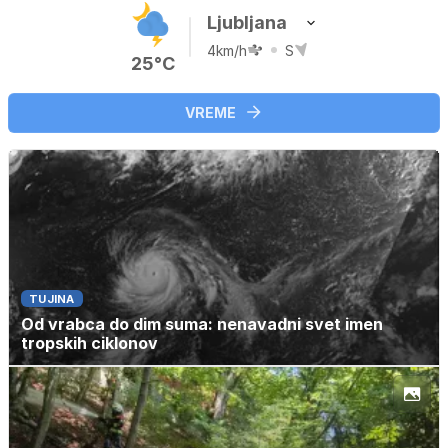
Ljubljana
4km/h
S
25°C
VREME
TUJINA
Od vrabca do dim suma: nenavadni svet imen
tropskih ciklonov