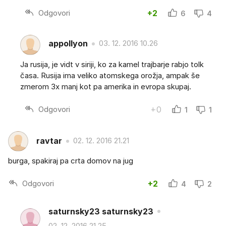
Odgovori
+2
6
4
appollyon
03. 12. 2016 10.26
Ja rusija, je vidt v siriji, ko za kamel trajbarje rabjo tolk
časa. Rusija ima veliko atomskega orožja, ampak še
zmerom 3x manj kot pa amerika in evropa skupaj.
Odgovori
+0
1
1
ravtar
02. 12. 2016 21.21
burga, spakiraj pa crta domov na jug
Odgovori
+2
4
2
saturnsky23 saturnsky23
02. 12. 2016 21.25