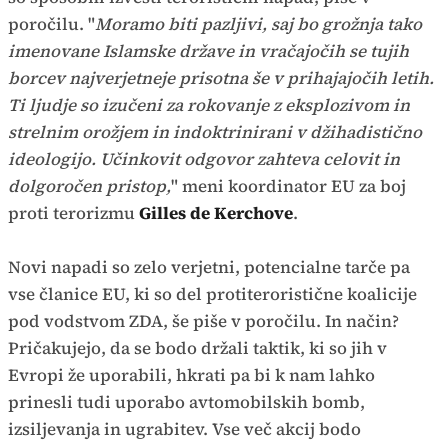
poročilu. "
Moramo biti pazljivi, saj bo grožnja tako
imenovane Islamske države in vračajočih se tujih
borcev najverjetneje prisotna še v prihajajočih letih.
Ti ljudje so izučeni za rokovanje z eksplozivom in
strelnim orožjem in indoktrinirani v džihadistično
ideologijo. Učinkovit odgovor zahteva celovit in
dolgoročen pristop,
" meni koordinator EU za boj
proti terorizmu
Gilles de Kerchove
.
Novi napadi so zelo verjetni, potencialne tarče pa
vse članice EU, ki so del protiteroristične koalicije
pod vodstvom ZDA, še piše v poročilu. In način?
Pričakujejo, da se bodo držali taktik, ki so jih v
Evropi že uporabili, hkrati pa bi k nam lahko
prinesli tudi uporabo avtomobilskih bomb,
izsiljevanja in ugrabitev. Vse več akcij bodo