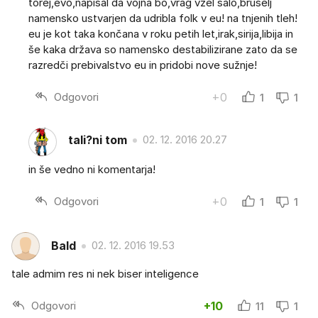
torej,evo,napisal da vojna bo,vrag vzel šalo,bruselj
namensko ustvarjen da udribla folk v eu! na tnjenih tleh!
eu je kot taka končana v roku petih let,irak,sirija,libija in
še kaka država so namensko destabilizirane zato da se
razredči prebivalstvo eu in pridobi nove sužnje!
Odgovori
+0
1
1
tali?ni tom
02. 12. 2016 20.27
in še vedno ni komentarja!
Odgovori
+0
1
1
Bald
02. 12. 2016 19.53
tale admim res ni nek biser inteligence
Odgovori
+10
11
1