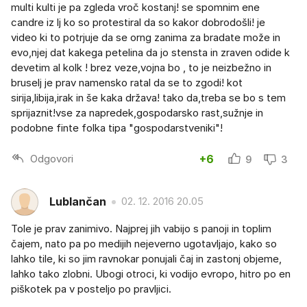
multi kulti je pa zgleda vroč kostanj! se spomnim ene
candre iz lj ko so protestiral da so kakor dobrodošli! je
video ki to potrjuje da se orng zanima za bradate može in
evo,njej dat kakega petelina da jo stensta in zraven odide k
devetim al kolk ! brez veze,vojna bo , to je neizbežno in
bruselj je prav namensko ratal da se to zgodi! kot
sirija,libija,irak in še kaka država! tako da,treba se bo s tem
sprijaznit!vse za napredek,gospodarsko rast,sužnje in
podobne finte folka tipa "gospodarstveniki"!
Odgovori
+6
9
3
Lublančan
02. 12. 2016 20.05
Tole je prav zanimivo. Najprej jih vabijo s panoji in toplim
čajem, nato pa po medijih nejeverno ugotavljajo, kako so
lahko tile, ki so jim ravnokar ponujali čaj in zastonj objeme,
lahko tako zlobni. Ubogi otroci, ki vodijo evropo, hitro po en
piškotek pa v posteljo po pravljici.