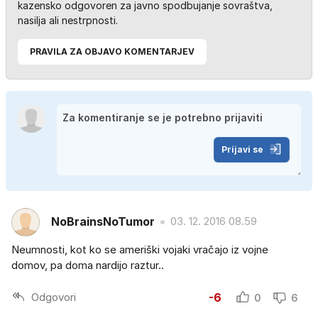
kazensko odgovoren za javno spodbujanje sovraštva,
nasilja ali nestrpnosti.
PRAVILA ZA OBJAVO KOMENTARJEV
Prijavi se
NoBrainsNoTumor
03. 12. 2016 08.59
Neumnosti, kot ko se ameriški vojaki vračajo iz vojne
domov, pa doma nardijo raztur..
Odgovori
-6
0
6