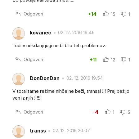
Odgovori
+14
15
1
kovanec
02. 12. 2016 19.46
Tudi v nekdanji jugi ne bi bilo teh problemov.
Odgovori
+11
12
1
DonDonDan
02. 12. 2016 19.54
V totalitarne režime nihče ne beži, transsi !!! Prej bežijo
ven iz njih !!!!!!
Odgovori
-4
1
5
transs
02. 12. 2016 20.07