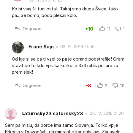
Ko bi vsaj šli tudi ostali. Takoj smo druga Švica, tako
pa...Še bomo, bodo plesali kolo.
Odgovori
+10
11
1
Frane Šajn
02. 12. 2016 21.50
Od kje si se pa ti vzel to pa je oprano podstrešje! Grem
stavit če te kdo vpraša koliko je 3x3 rabiš pol ure za
premislek!
Odgovori
-8
2
10
saturnsky23 saturnsky23
02. 12. 2016 21.20
Sem pa mislu, da borce ima samo Slovenija. Toliko vpije
Brkonja v Dražgošah, da migrantje kar prihajajo. Zarjavele