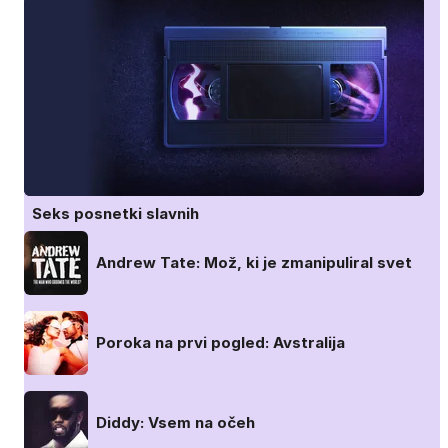
Seks posnetki slavnih
Andrew Tate: Mož, ki je zmanipuliral svet
Poroka na prvi pogled: Avstralija
Diddy: Vsem na očeh