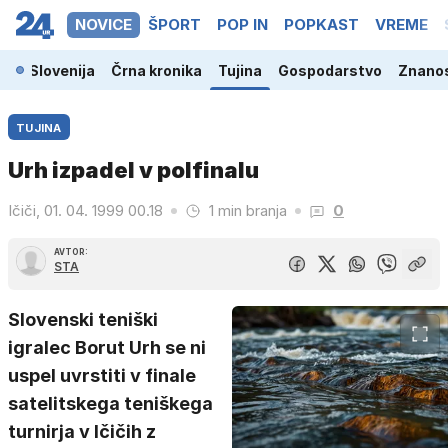
NOVICE
ŠPORT
POP IN
POPKAST
VREME
Slovenija
Črna kronika
Tujina
Gospodarstvo
Znanos
TUJINA
Urh izpadel v polfinalu
Ičiči, 01. 04. 1999 00.18
1 min branja
0
AVTOR:
STA
Slovenski teniški
igralec Borut Urh se ni
uspel uvrstiti v finale
satelitskega teniškega
turnirja v Ičičih z