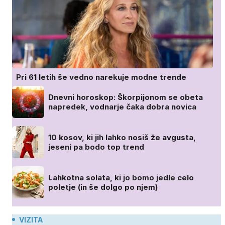
Pri 61 letih še vedno narekuje modne trende
Dnevni horoskop: Škorpijonom se obeta
napredek, vodnarje čaka dobra novica
10 kosov, ki jih lahko nosiš že avgusta,
jeseni pa bodo top trend
Lahkotna solata, ki jo bomo jedle celo
poletje (in še dolgo po njem)
VIZITA