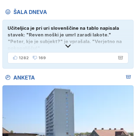
ŠALA DNEVA
Učiteljica je pri uri slovenščine na tablo napisala
stavek: "Reven moški je umrl zaradi lakote."
"Peter, kje je subjekt?" je vprašala. "Verjetno na
pokopališču!"
1282
169
ANKETA