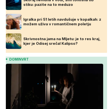
stiku: pazite na to meduzo
Igralka pri 51 letih navdušuje v kopalkah: z
možem uživa v romantičnem poletju
Skrivnostna jama na Mljetu: je to res kraj,
kjer je Odisej srečal Kalipso?
DOMINVRT