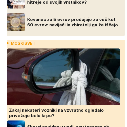
hitreje od svojih vrstnikov?
Kovanec za 5 evrov prodajajo za več kot
60 evrov: navijači in zbiratelji ga že iščejo
MOSKISVET
Zakaj nekateri vozniki na vzvratno ogledalo
privežejo belo krpo?
Skoraj nevidna v vodi, smrtonosna ob