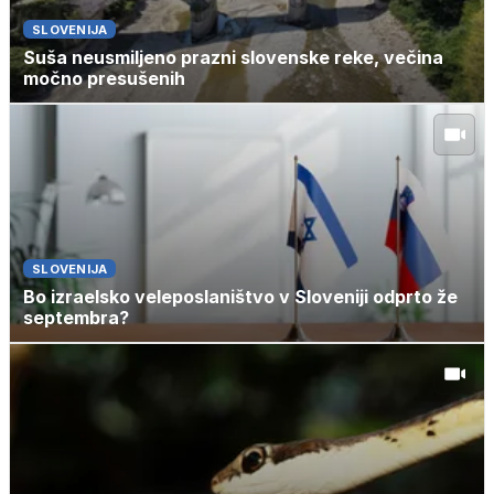
SLOVENIJA
Suša neusmiljeno prazni slovenske reke, večina
močno presušenih
SLOVENIJA
Bo izraelsko veleposlaništvo v Sloveniji odprto že
septembra?