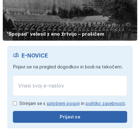
'Spopad' velesil z eno žrtvijo – prašičem
E-NOVICE
Prijavi se na pregled dogodkov in bodi na tekočem.
Strinjam se s
splošnimi pogoji
in
politiko zasebnosti
.
Prijavi se