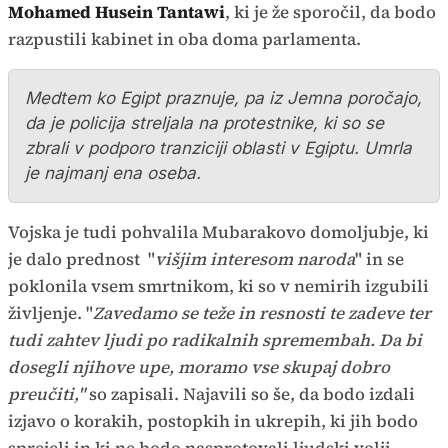
Mohamed Husein Tantawi
, ki je že sporočil, da bodo
razpustili kabinet in oba doma parlamenta.
Medtem ko Egipt praznuje, pa iz Jemna poročajo,
da je policija streljala na protestnike, ki so se
zbrali v podporo tranziciji oblasti v Egiptu. Umrla
je najmanj ena oseba.
Vojska je tudi pohvalila Mubarakovo domoljubje, ki
je dalo prednost "
višjim interesom naroda
" in se
poklonila vsem smrtnikom, ki so v nemirih izgubili
življenje. "
Zavedamo se teže in resnosti te zadeve ter
tudi zahtev ljudi po radikalnih spremembah. Da bi
dosegli njihove upe, moramo vse skupaj dobro
preučiti,"
so zapisali. Najavili so še, da bodo izdali
izjavo o korakih, postopkih in ukrepih, ki jih bodo