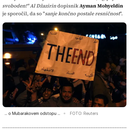
svoboden!"
Al Džazirin
dopisnik
Ayman Mohyeldin
je sporočil, da so "
sanje končno postale resničnost
".
... o Mubarakovem odstopu ...
FOTO: Reuters
------------------------------------------------------------------------