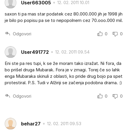
User663005
12. 02. 2011 10.01
saxon ti pa mas star podatek cez 80.000.000 jih je 1998 jih
je bilo po popisu pa se to nepopolnem cez 70.ooo.000 mil.
Odgovori
0
0
User491772
12. 02. 2011 09.54
Eni ste pa res tupi, k se že moram tako izražat. Ni fora, da
bo prišel druga Mubarak. Fora je v zmagi. Torej če so lahk
enga Mubaraka skinuli z oblasti, ko pride drug bojo pa spet
protestiral. P.S. Tudi v Alžiriji se začenja podobna drama. :)
Odgovori
0
0
behar27
12. 02. 2011 09.53