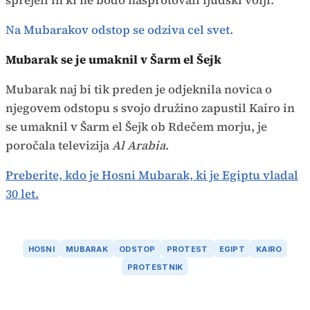
sprejeli in ki ne bodo nasprotovali ljudski volji.
Na Mubarakov odstop se odziva cel svet.
Mubarak se je umaknil v Šarm el Šejk
Mubarak naj bi tik preden je odjeknila novica o
njegovem odstopu s svojo družino zapustil Kairo in
se umaknil v Šarm el Šejk ob Rdečem morju, je
poročala televizija
Al Arabia
.
Preberite, kdo je Hosni Mubarak, ki je Egiptu vladal
30 let.
HOSNI
MUBARAK
ODSTOP
PROTEST
EGIPT
KAIRO
PROTESTNIK