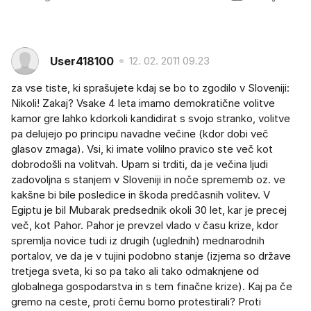
User418100
12. 02. 2011 09.23
za vse tiste, ki sprašujete kdaj se bo to zgodilo v Sloveniji:
Nikoli! Zakaj? Vsake 4 leta imamo demokratične volitve
kamor gre lahko kdorkoli kandidirat s svojo stranko, volitve
pa delujejo po principu navadne večine (kdor dobi več
glasov zmaga). Vsi, ki imate volilno pravico ste več kot
dobrodošli na volitvah. Upam si trditi, da je večina ljudi
zadovoljna s stanjem v Sloveniji in noče sprememb oz. ve
kakšne bi bile posledice in škoda predčasnih volitev. V
Egiptu je bil Mubarak predsednik okoli 30 let, kar je precej
več, kot Pahor. Pahor je prevzel vlado v času krize, kdor
spremlja novice tudi iz drugih (uglednih) mednarodnih
portalov, ve da je v tujini podobno stanje (izjema so države
tretjega sveta, ki so pa tako ali tako odmaknjene od
globalnega gospodarstva in s tem finačne krize). Kaj pa če
gremo na ceste, proti čemu bomo protestirali? Proti