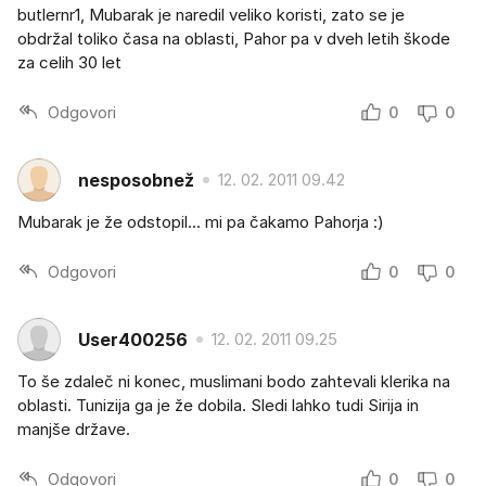
butlernr1, Mubarak je naredil veliko koristi, zato se je
obdržal toliko časa na oblasti, Pahor pa v dveh letih škode
za celih 30 let
Odgovori
0
0
nesposobnež
12. 02. 2011 09.42
Mubarak je že odstopil... mi pa čakamo Pahorja :)
Odgovori
0
0
User400256
12. 02. 2011 09.25
To še zdaleč ni konec, muslimani bodo zahtevali klerika na
oblasti. Tunizija ga je že dobila. Sledi lahko tudi Sirija in
manjše države.
Odgovori
0
0