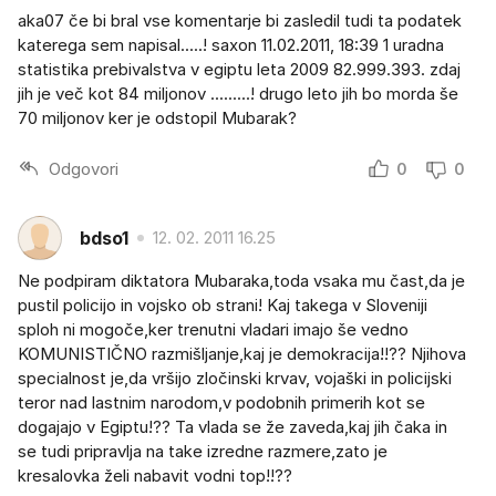
aka07 če bi bral vse komentarje bi zasledil tudi ta podatek
katerega sem napisal.....! saxon 11.02.2011, 18:39 1 uradna
statistika prebivalstva v egiptu leta 2009 82.999.393. zdaj
jih je več kot 84 miljonov .........! drugo leto jih bo morda še
70 miljonov ker je odstopil Mubarak?
Odgovori
0
0
bdso1
12. 02. 2011 16.25
Ne podpiram diktatora Mubaraka,toda vsaka mu čast,da je
pustil policijo in vojsko ob strani! Kaj takega v Sloveniji
sploh ni mogoče,ker trenutni vladari imajo še vedno
KOMUNISTIČNO razmišljanje,kaj je demokracija!!?? Njihova
specialnost je,da vršijo zločinski krvav, vojaški in policijski
teror nad lastnim narodom,v podobnih primerih kot se
dogajajo v Egiptu!?? Ta vlada se že zaveda,kaj jih čaka in
se tudi pripravlja na take izredne razmere,zato je
kresalovka želi nabavit vodni top!!??