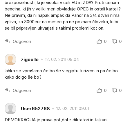
brezposelnosti, ki je visoka v celi EU in ZDA? Proti cenam
bencina, ki jih v veliki meri obvladuje OPEC in ostali karteli?
Ne pravim, da ni napak ampak da Pahor na 3/4 stvari nima
vpliva, za 3000eur na mesec pa ne poznam človeka, ki bi
se bil pripravljen ukvarjati s takimi problemi kot on.
Odgovori
0
0
zigoollo
12. 02. 2011 09.04
lahko se vprašamo če bo še v egiptu turizem in pa če bo
kako dolgo še bo?
Odgovori
0
0
User652768
12. 02. 2011 09.01
DEMOKRACIJA je prava pot,dol z diktatori in tajkuni.