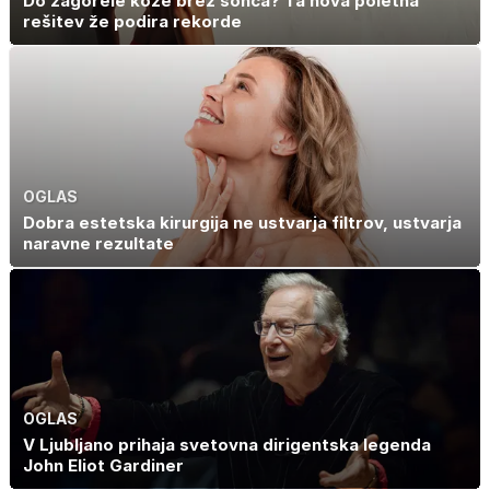
Do zagorele kože brez sonca? Ta nova poletna
rešitev že podira rekorde
OGLAS
Dobra estetska kirurgija ne ustvarja filtrov, ustvarja
naravne rezultate
OGLAS
V Ljubljano prihaja svetovna dirigentska legenda
John Eliot Gardiner