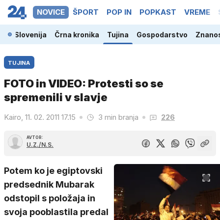
NOVICE
ŠPORT
POP IN
POPKAST
VREME
Slovenija
Črna kronika
Tujina
Gospodarstvo
Znanos
TUJINA
FOTO in VIDEO: Protesti so se
spremenili v slavje
Kairo, 11. 02. 2011 17.15
3 min branja
226
AVTOR:
U.Z./N.S.
Potem ko je egiptovski
predsednik Mubarak
odstopil s položaja in
svoja pooblastila predal