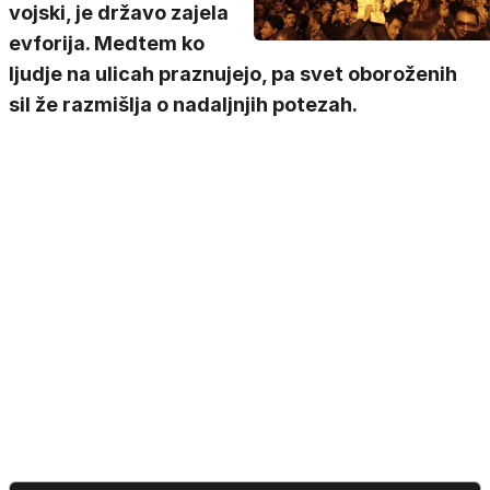
vojski, je državo zajela
evforija. Medtem ko
ljudje na ulicah praznujejo, pa svet oboroženih
sil že razmišlja o nadaljnjih potezah.