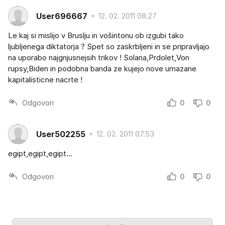
User696667
12. 02. 2011 08.27
Le kaj si mislijo v Bruslju in vošintonu ob izgubi tako
ljubljenega diktatorja ? Spet so zaskrbljeni in se pripravljajo
na uporabo najgnjusnejsih trikov ! Solana,Prdolet,Von
rupsy,Biden in podobna banda ze kujejo nove umazane
kapitalisticne nacrte !
Odgovori
0
0
User502255
12. 02. 2011 07.53
egipt,egipt,egipt...
Odgovori
0
0