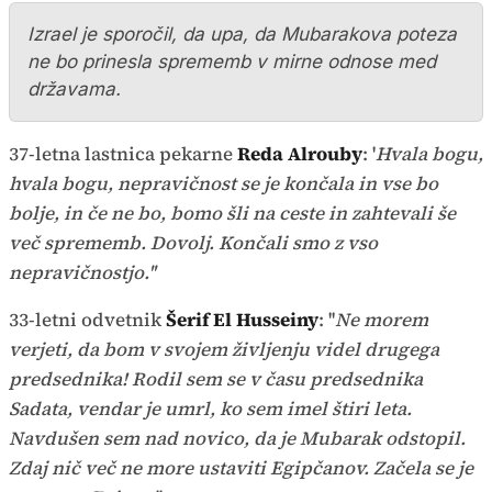
Izrael je sporočil, da upa, da Mubarakova poteza
ne bo prinesla sprememb v mirne odnose med
državama.
37-letna lastnica pekarne
Reda Alrouby
: '
Hvala bogu,
hvala bogu, nepravičnost se je končala in vse bo
bolje, in če ne bo, bomo šli na ceste in zahtevali še
več sprememb. Dovolj. Končali smo z vso
nepravičnostjo.''
33-letni odvetnik
Šerif El Husseiny
: ''
N
e morem
verjeti, da bom v svojem življenju videl drugega
predsednika! Rodil sem se v času predsednika
Sadata, vendar je umrl, ko sem imel štiri leta.
Navdušen sem nad novico, da je Mubarak odstopil.
Zdaj nič več ne more ustaviti Egipčanov. Začela se je