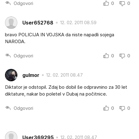
Odgovori
0
0
User652768
12. 02. 2011 08.59
bravo POLICIJA IN VOJSKA da niste napadli sojega
NARODA.
Odgovori
0
0
gulmor
12. 02. 2011 08.47
Diktator je odstopil. Zdaj bo dobil še odpravnino za 30 let
diktature, nakar bo poletel v Dubaj na počitnice.
Odgovori
0
0
User369295
12. 02. 2011 08.47