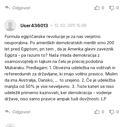
Odgovori
0
0
User436013
12. 02. 2011 15.06
Formula egiptčanske revolucije je za nas verjetno
neuporabna. Po ameriških demokratskih merilih smo 200
let pred Egiptom, pri tem , da je Amerika glavni zaveznik
Egipta - pa razumi to? Naša mlada demokracija z
osamosvojitelji in tajkuni na čelu je precej podobna
Mubaraku. Predlagam: 1. Obvezna udeležba na volitvah in
referendumih za državljane, ki imajo volilno pravico. Mislim
da ima Avstralija, Dansko, ... to urejeno. 2. Če je udeležba
manjša od 50% je vse neveljavno. 3. Tiste kateri se niso
udeležili primerno kaznovati, ker demokracija - vodenje
države, niso samo pravice ampak tudi dovžnosti. LP
Odgovori
0
0