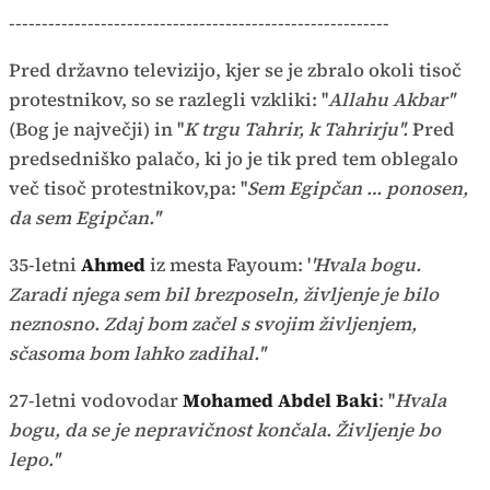
----------------------------------------------------------
Pred državno televizijo, kjer se je zbralo okoli tisoč
protestnikov, so se razlegli vzkliki: ''
Allahu Akbar''
(Bog je največji) in ''
K trgu Tahrir, k Tahrirju''.
Pred
predsedniško palačo, ki jo je tik pred tem oblegalo
več tisoč protestnikov,pa: ''
Sem Egipčan … ponosen,
da sem Egipčan.''
35-letni
Ahmed
iz mesta Fayoum: '
'Hvala bogu.
Zaradi njega sem bil brezposeln, življenje je bilo
neznosno. Zdaj bom začel s svojim življenjem,
sčasoma bom lahko zadihal.''
27-letni vodovodar
Mohamed Abdel Baki
: ''
Hvala
bogu, da se je nepravičnost končala. Življenje bo
lepo.''