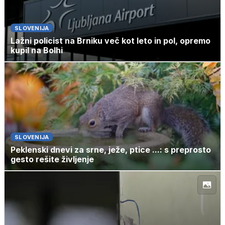
SLOVENIJA
Lažni policist na Brniku več kot leto in pol, opremo
kupil na Bolhi
SLOVENIJA
Peklenski dnevi za srne, ježe, ptice ...: s preprosto
gesto rešite življenje