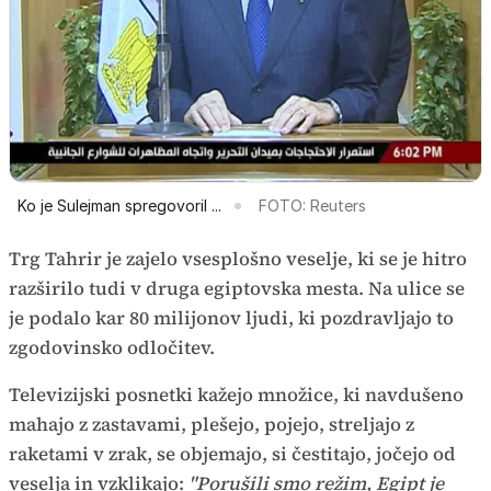
Ko je Sulejman spregovoril ...
FOTO: Reuters
Trg Tahrir je zajelo vsesplošno veselje, ki se je hitro
razširilo tudi v druga egiptovska mesta. Na ulice se
je podalo kar 80 milijonov ljudi, ki pozdravljajo to
zgodovinsko odločitev.
Televizijski posnetki kažejo množice, ki navdušeno
mahajo z zastavami, plešejo, pojejo, streljajo z
raketami v zrak, se objemajo, si čestitajo, jočejo od
veselja in vzklikajo:
"Porušili smo režim, Egipt je