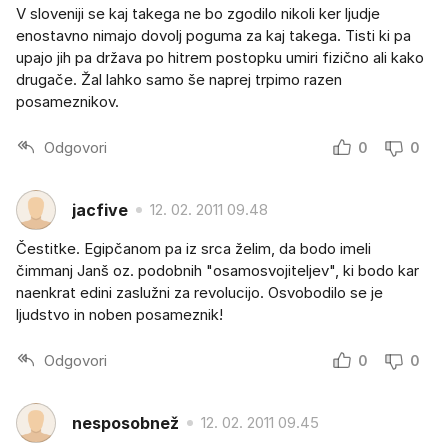
V sloveniji se kaj takega ne bo zgodilo nikoli ker ljudje
enostavno nimajo dovolj poguma za kaj takega. Tisti ki pa
upajo jih pa država po hitrem postopku umiri fizično ali kako
drugače. Žal lahko samo še naprej trpimo razen
posameznikov.
Odgovori
0
0
jacfive
12. 02. 2011 09.48
Čestitke. Egipčanom pa iz srca želim, da bodo imeli
čimmanj Janš oz. podobnih "osamosvojiteljev", ki bodo kar
naenkrat edini zaslužni za revolucijo. Osvobodilo se je
ljudstvo in noben posameznik!
Odgovori
0
0
nesposobnež
12. 02. 2011 09.45