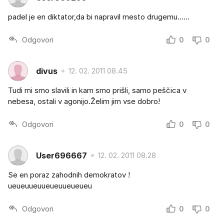
padel je en diktator,da bi napravil mesto drugemu......
Odgovori
0
0
divus
12. 02. 2011 08.45
Tudi mi smo slavili in kam smo prišli, samo peščica v
nebesa, ostali v agonijo.Želim jim vse dobro!
Odgovori
0
0
User696667
12. 02. 2011 08.28
Se en poraz zahodnih demokratov !
ueueuueuueueuueueueu
Odgovori
0
0