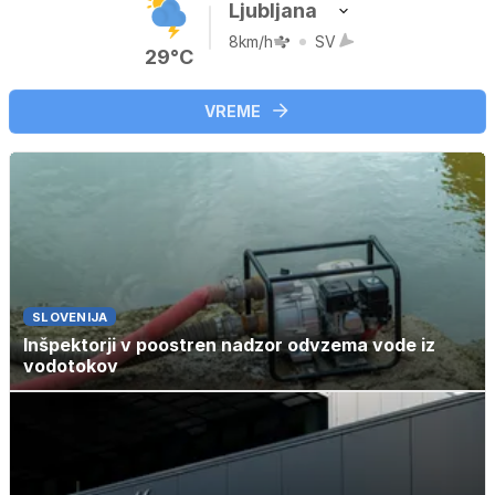
Ljubljana
8km/h
SV
29°C
VREME
SLOVENIJA
Inšpektorji v poostren nadzor odvzema vode iz
vodotokov