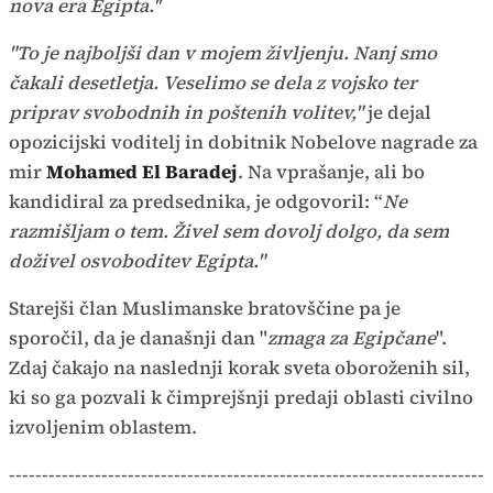
nova era Egipta.''
"To je najboljši dan v mojem življenju.
Nanj smo
čakali desetletja. Veselimo se dela z vojsko ter
priprav svobodnih in poštenih volitev
,"
je dejal
opozicijski voditelj in dobitnik Nobelove nagrade za
mir
Mohamed El Baradej
. Na vprašanje, ali bo
kandidiral za predsednika, je odgovoril: “
Ne
razmišljam o tem. Živel sem dovolj dolgo, da sem
doživel osvoboditev Egipta."
Starejši član Muslimanske bratovščine pa je
sporočil, da je današnji dan "
zmaga za Egipčane
".
Zdaj čakajo na naslednji korak sveta oboroženih sil,
ki so ga pozvali k čimprejšnji predaji oblasti civilno
izvoljenim oblastem.
------------------------------------------------------------------------