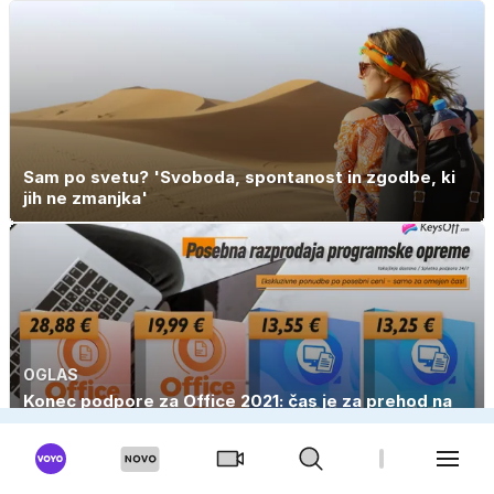
Sam po svetu? 'Svoboda, spontanost in zgodbe, ki
jih ne zmanjka'
OGLAS
Konec podpore za Office 2021: čas je za prehod na
Office 2024 Pro za 19,99 €