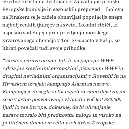
izredne turistične destinacije. Zahvaljujoč pritisku
Evropske komisije in sezonskih prepovedi ribolova
na Finskem se je začela obnavljati populacija enega
najbolj redkih tjulnjev na svetu. Lokalni ribiči, ki
uspešno sodelujejo pri upravljanju morskega
zavarovanega območja v Torre Guaceto v Italiji, so
hkrati povečali tudi svoje prihodke.
"Varstvo narave ne sme biti le na papirju! WWF
Adria je s številnimi evropskimi pisarnami WWF in
drugimi nevladnimi organizacijami v Sloveniji in na
Hrvaškem izvajala kampanjo Alarm za naravo.
Kampanja je dosegla velik uspeh in samo dejstvo, da
se je v javno posvetovanje vključilo več kot 520.000
ljudi iz vse Evrope, dokazuje, da bi ohranjanje
narave moralo biti prednostna naloga in visoko na
političnem dnevnem redu vseh držav Evropske