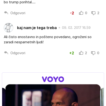
bo trump porihtal....
Odgovori
-2
0
2
kaj nam je tega treba
09. 02. 2017 16.59
Ali čisto enostavno in pošteno povedano, ogroženi so
zaradi nespametnih ljudi!
Odgovori
+2
2
0