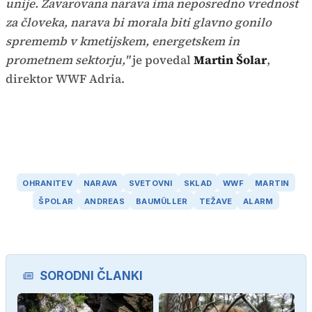
unije. Zavarovana narava ima neposredno vrednost
za človeka, narava bi morala biti glavno gonilo
sprememb v kmetijskem, energetskem in
prometnem sektorju,"
je povedal
Martin Šolar
,
direktor WWF Adria.
OHRANITEV
NARAVA
SVETOVNI
SKLAD
WWF
MARTIN
ŠPOLAR
ANDREAS
BAUMÜLLER
TEŽAVE
ALARM
SORODNI ČLANKI