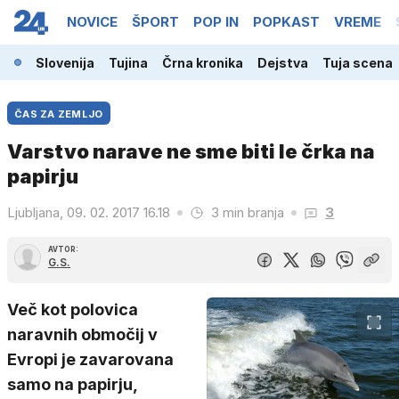
NOVICE
ŠPORT
POP IN
POPKAST
VREME
Slovenija
Tujina
Črna kronika
Dejstva
Tuja scena
ČAS ZA ZEMLJO
Varstvo narave ne sme biti le črka na
papirju
Ljubljana, 09. 02. 2017 16.18
3 min branja
3
AVTOR:
G.S.
Več kot polovica
naravnih območij v
Evropi je zavarovana
samo na papirju,