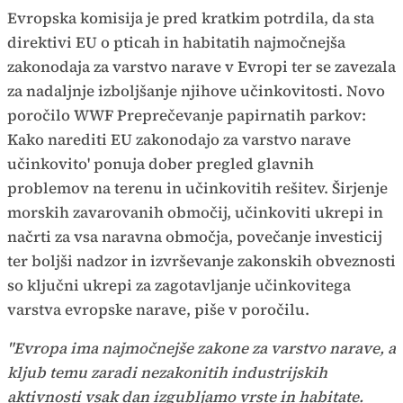
Evropska komisija je pred kratkim potrdila, da sta
direktivi EU o pticah in habitatih najmočnejša
zakonodaja za varstvo narave v Evropi ter se zavezala
za nadaljnje izboljšanje njihove učinkovitosti. Novo
poročilo WWF Preprečevanje papirnatih parkov:
Kako narediti EU zakonodajo za varstvo narave
učinkovito' ponuja dober pregled glavnih
problemov na terenu in učinkovitih rešitev. Širjenje
morskih zavarovanih območij, učinkoviti ukrepi in
načrti za vsa naravna območja, povečanje investicij
ter boljši nadzor in izvrševanje zakonskih obveznosti
so ključni ukrepi za zagotavljanje učinkovitega
varstva evropske narave, piše v poročilu.
"Evropa ima najmočnejše zakone za varstvo narave, a
kljub temu zaradi nezakonitih industrijskih
aktivnosti vsak dan izgubljamo vrste in habitate.