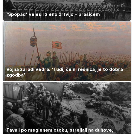
'Spopad' velesil z eno žrtvijo – prašičem
Vojna zaradi vedra: 'Tudi, če ni resnica, je to dobra
zgodba'
Tavali po meglenem otoku, streljali na duhove,