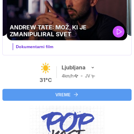
MOJ PRIJATELJ PINGVIN
Film meseca / družinski, pustolovski
Ljubljana
4km/h
JV
31°C
VREME