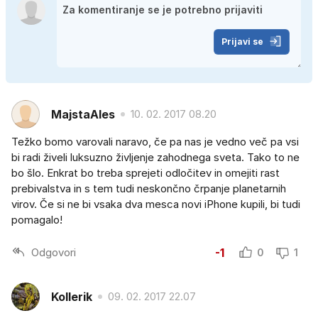
Prijavi se
MajstaAles
10. 02. 2017 08.20
Težko bomo varovali naravo, če pa nas je vedno več pa vsi
bi radi živeli luksuzno življenje zahodnega sveta. Tako to ne
bo šlo. Enkrat bo treba sprejeti odločitev in omejiti rast
prebivalstva in s tem tudi neskončno črpanje planetarnih
virov. Če si ne bi vsaka dva mesca novi iPhone kupili, bi tudi
pomagalo!
Odgovori
-1
0
1
Kollerik
09. 02. 2017 22.07