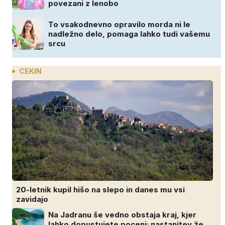
povezani z lenobo
To vsakodnevno opravilo morda ni le
nadležno delo, pomaga lahko tudi vašemu
srcu
CEKIN
20-letnik kupil hišo na slepo in danes mu vsi
zavidajo
Na Jadranu še vedno obstaja kraj, kjer
lahko dopustujete poceni: nastanitev že