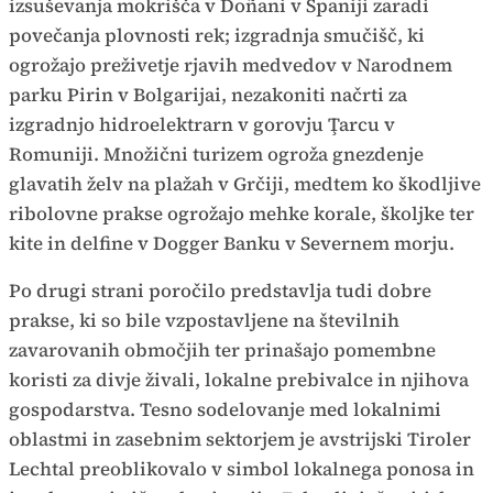
izsuševanja mokrišča v Doñani v Španiji zaradi
povečanja plovnosti rek; izgradnja smučišč, ki
ogrožajo preživetje rjavih medvedov v Narodnem
parku Pirin v Bolgarijai, nezakoniti načrti za
izgradnjo hidroelektrarn v gorovju Ţarcu v
Romuniji. Množični turizem ogroža gnezdenje
glavatih želv na plažah v Grčiji, medtem ko škodljive
ribolovne prakse ogrožajo mehke korale, školjke ter
kite in delfine v Dogger Banku v Severnem morju.
Po drugi strani poročilo predstavlja tudi dobre
prakse, ki so bile vzpostavljene na številnih
zavarovanih območjih ter prinašajo pomembne
koristi za divje živali, lokalne prebivalce in njihova
gospodarstva. Tesno sodelovanje med lokalnimi
oblastmi in zasebnim sektorjem je avstrijski Tiroler
Lechtal preoblikovalo v simbol lokalnega ponosa in