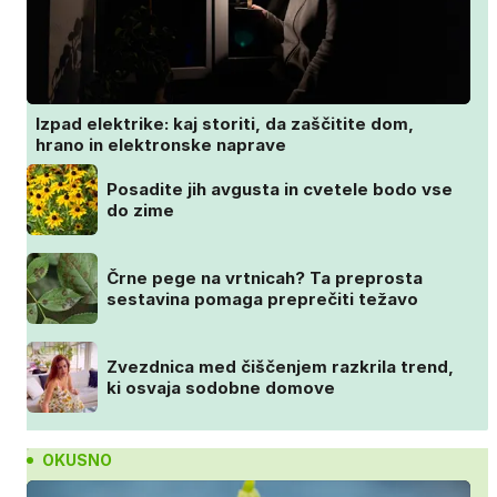
Izpad elektrike: kaj storiti, da zaščitite dom,
hrano in elektronske naprave
Posadite jih avgusta in cvetele bodo vse
do zime
Črne pege na vrtnicah? Ta preprosta
sestavina pomaga preprečiti težavo
Zvezdnica med čiščenjem razkrila trend,
ki osvaja sodobne domove
OKUSNO