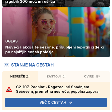
izgubili 300 mož in rušilca
OGLAS
Največja akcija te sezone: priljubljeni lepotni izdelki
po najnižjih cenah poletja
STANJE NA CESTAH
NESREČE
(2)
ZASTOJI
(6)
OVIRE
(18)
G2-107, Podplat - Rogatec, pri Spodnjem
Sečovem, prometna nesreča, popolna zapora.
VEČ O CESTAH