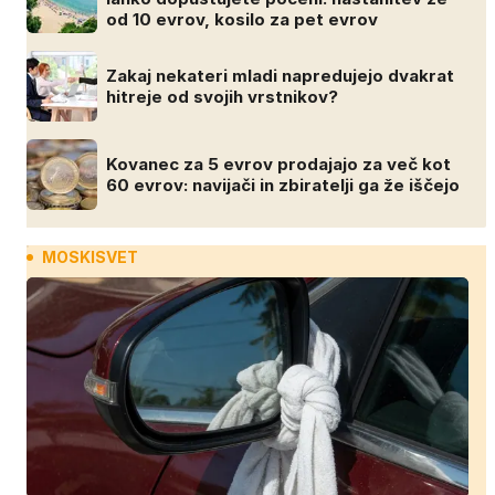
od 10 evrov, kosilo za pet evrov
Zakaj nekateri mladi napredujejo dvakrat
hitreje od svojih vrstnikov?
Kovanec za 5 evrov prodajajo za več kot
60 evrov: navijači in zbiratelji ga že iščejo
MOSKISVET