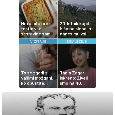
naprave
Hitra pita brez
20-letnik kupil
testa: vse
hišo na slepo in
sestavine samo
danes mu vsi
zmešate in
zavidajo
VIZITA.SI
BIBALEZE.SI
pečica opravi
ostalo
To se zgodi z
Tanja Žagar
vašimi možgani,
iskreno: Živeli
ko opustite
smo na 40
alkohol
kvadratih, a
imela sem vse,
kar otrok
potrebuje