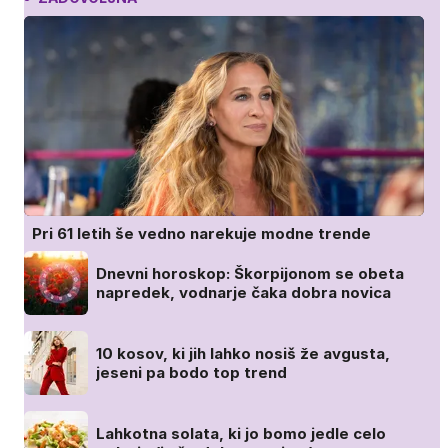
Pri 61 letih še vedno narekuje modne trende
Dnevni horoskop: Škorpijonom se obeta
napredek, vodnarje čaka dobra novica
10 kosov, ki jih lahko nosiš že avgusta,
jeseni pa bodo top trend
Lahkotna solata, ki jo bomo jedle celo