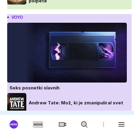
polpete
VOYO
Seks posnetki slavnih
Andrew Tate: Mož, ki je zmanipuliral svet
Poroka na prvi pogled: Avstralija