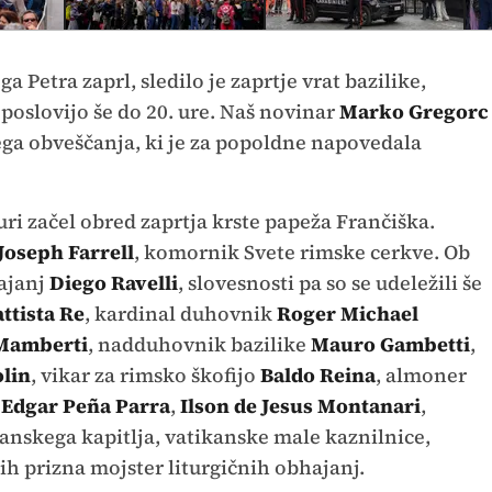
ga Petra zaprl, sledilo je zaprtje vrat bazilike,
 poslovijo še do 20. ure. Naš novinar
Marko Gregorc
nega obveščanja, ki je za popoldne napovedala
 uri začel obred zaprtja krste papeža Frančiška.
Joseph Farrell
, komornik Svete rimske cerkve. Ob
hajanj
Diego Ravelli
, slovesnosti pa so se udeležili še
ttista Re
, kardinal duhovnik
Roger Michael
Mamberti
, nadduhovnik bazilike
Mauro Gambetti
,
olin
, vikar za rimsko škofijo
Baldo Reina
, almoner
i
Edgar Peña Parra
,
Ilson de Jesus
Montanari
,
kanskega kapitlja, vatikanske male kaznilnice,
jih prizna mojster liturgičnih obhajanj.