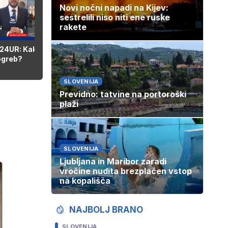
Novi nočni napadi na Kijev:
sestrelili niso niti ene ruske
rakete
01:27
 24UR: Kako bo potekal
ogreb?
SLOVENIJA
Previdno: tatvine na portoroški
plaži
SLOVENIJA
Ljubljana in Maribor zaradi
vročine nudita brezplačen vstop
na kopališča
NAJBOLJ BRANO
SLOVENIJA