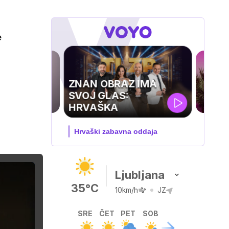
e
OTOK LJUBEZNI
Nova sezona resničnostnega
šova
Ljubljana
35°C
10km/h
JZ
SRE
ČET
PET
SOB