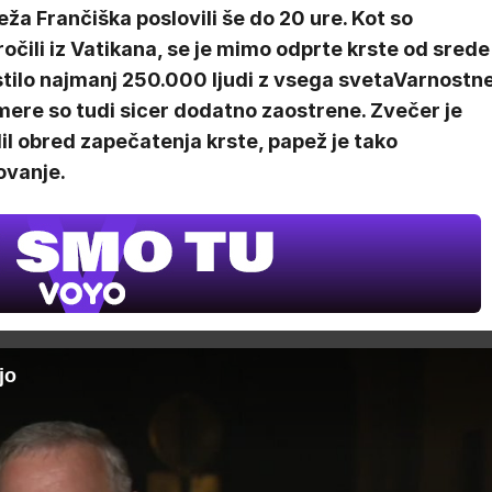
ža Frančiška poslovili še do 20 ure. Kot so
očili iz Vatikana, se je mimo odprte krste od srede
stilo najmanj 250.000 ljudi z vsega svetaVarnostn
mere so tudi sicer dodatno zaostrene. Zvečer je
il obred zapečatenja krste, papež je tako
ovanje.
jo