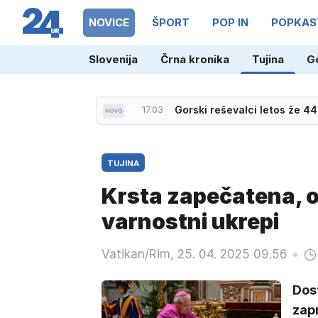
NOVICE
ŠPORT
POP IN
POPKAS
17.03
Gorski reševalci letos že 4
Slovenija
Črna kronika
Tujina
G
16.41
Moderna začela prvo fazo t
TUJINA
Krsta zapečatena, o
varnostni ukrepi
Vatikan/Rim, 25. 04. 2025 09.56
Dost
zapr