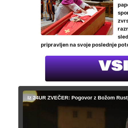
pape
spor
zvr
raz
sled
pripravljen na svoje poslednje pot
Iz 24UR ZVEČER: Pogovor z Božom Rust