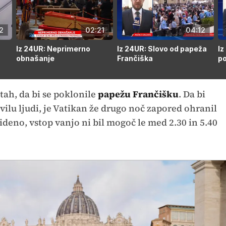
2
02:21
04:12
Iz 24UR: Neprimerno
Iz 24UR: Slovo od papeža
Iz
obnašanje
Frančiška
p
tah, da bi se poklonile
papežu Frančišku
. Da bi
ilu ljudi, je Vatikan že drugo noč zapored ohranil
ideno, vstop vanjo ni bil mogoč le med 2.30 in 5.40