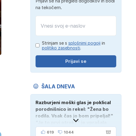
Prijavi se na pregled dogodkov in bodi
na tekočem.
Strinjam se s
splošnimi pogoji
in
politiko zasebnosti
.
Prijavi se
ŠALA DNEVA
Razburjeni moški glas je poklical
porodnišnico in rekel: "Žena bo
rodila. Vsak čas jo bom pripeljal!"
"Je to prvi otrok?" je vprašala
medicinska sestra. "Ne, tukaj je
619
1044
njen mož!"