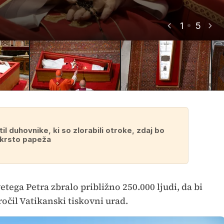
1
5
il duhovnike, ki so zlorabili otroke, zdaj bo
 krsto papeža
vetega Petra zbralo približno 250.000 ljudi, da bi
ročil Vatikanski tiskovni urad.