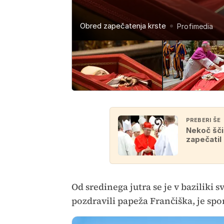
Obred zapečatenja krste
Obred zapečatenja krste
Obred zapečatenja krste
Obred zapečatenja krste
Obred zapečatenja krste
Profimedia
Profimedia
Profimedia
Profimedia
Profimedia
PREBERI ŠE
Nekoč ščit
zapečatil
Od sredinega jutra se je v baziliki s
pozdravili papeža Frančiška, je spo