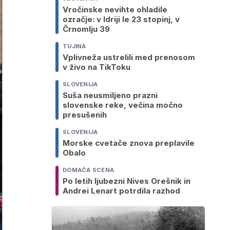
Vročinske nevihte ohladile
ozračje: v Idriji le 23 stopinj, v
Črnomlju 39
TUJINA
Vplivneža ustrelili med prenosom
v živo na TikToku
SLOVENIJA
Suša neusmiljeno prazni
slovenske reke, večina močno
presušenih
SLOVENIJA
Morske cvetače znova preplavile
Obalo
DOMAČA SCENA
Po letih ljubezni Nives Orešnik in
Andrei Lenart potrdila razhod