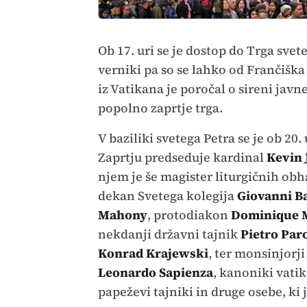
Ob 17. uri se je dostop do Trga svete
verniki pa so se lahko od Frančiška
iz Vatikana je poročal o sireni jav
popolno zaprtje trga.
V baziliki svetega Petra se je ob 20.
Zaprtju predseduje kardinal
Kevin 
njem je še magister liturgičnih ob
dekan Svetega kolegija
Giovanni Ba
Mahony
, protodiakon
Dominique 
nekdanji državni tajnik
Pietro Par
Konrad Krajewski
, ter monsinjorj
Leonardo Sapienza
, kanoniki vati
papeževi tajniki in druge osebe, ki 