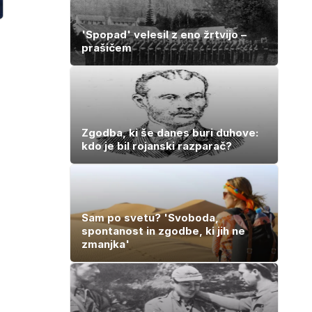
'Spopad' velesil z eno žrtvijo –
prašičem
Zgodba, ki še danes buri duhove:
kdo je bil rojanski razparač?
Sam po svetu? 'Svoboda,
spontanost in zgodbe, ki jih ne
zmanjka'