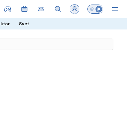
Preklopi barvni na
ZIN
ektor
Svet