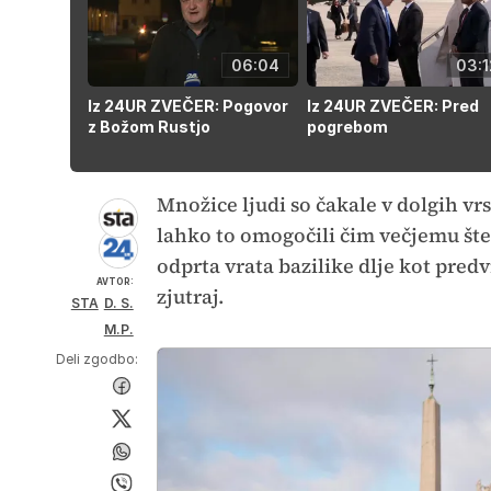
06:04
03:1
Iz 24UR ZVEČER: Pogovor
Iz 24UR ZVEČER: Pred
z Božom Rustjo
pogrebom
Množice ljudi so čakale v dolgih vrs
lahko to omogočili čim večjemu štev
odprta vrata bazilike dlje kot predv
AVTOR:
zjutraj.
STA
D. S.
M.P.
Deli zgodbo: