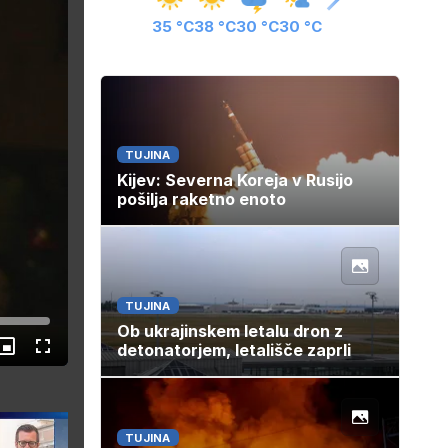
35 °C
38 °C
30 °C
30 °C
TUJINA
Kijev: Severna Koreja v Rusijo
pošilja raketno enoto
TUJINA
Ob ukrajinskem letalu dron z
detonatorjem, letališče zaprli
les
Slika
Celozaslonski
v
način
sliki
TUJINA