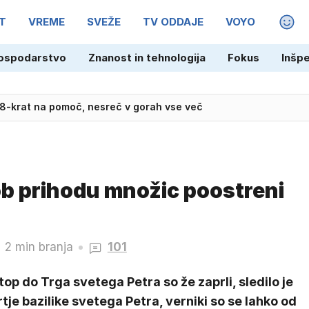
T
VREME
SVEŽE
TV ODDAJE
VOYO
MAGA
48-krat na pomoč, nesreč v gorah vse več
ospodarstvo
Znanost in tehnologija
Fokus
Inšp
estiranja cepiva proti nevarnemu sevu ebole
b prihodu množic poostreni
2 min branja
101
op do Trga svetega Petra so že zaprli, sledilo je
tje bazilike svetega Petra, verniki so se lahko od