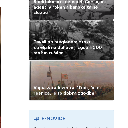
Spektakularni neuspeh Cie: pijani
agenti v rokah albanske tajne
službe
Tavali po meglenem otoku,
streljali na duhove, izgubili 300
mož in rušilca
Vojna zaradi vedra: 'Tudi, če ni
resnica, je to dobra zgodba'
E-NOVICE