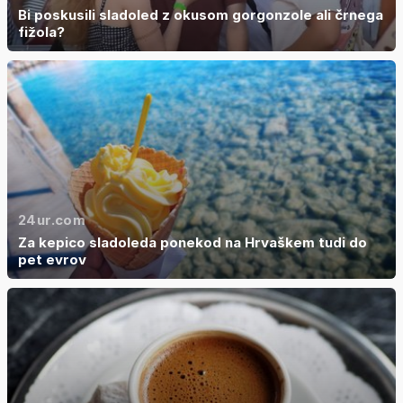
Bi poskusili sladoled z okusom gorgonzole ali črnega
fižola?
24ur.com
Za kepico sladoleda ponekod na Hrvaškem tudi do
pet evrov