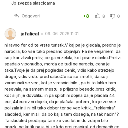
Jp zvezda slascicarna
Odgovori
+8
8
0
jafalical
09. 06. 2026 11.01
ni ravno fer od te vrste turistk.V kaj pa je gledala, predno je
narocila, ko vse tako predano objavlja? Pa ne verjamem, da
so ji kar zlivali preliv, ce ga ni zelala, kot pise v clanku.Prelivi
spadajo v ponudbo, morda ce tudi ne narocis, cena je
taka.Tvoje je da prej pogledas cenik, vidis kako strezejo
druge, vidis vrsto pred sabo.Ce so se zmotili, da so ji
zaracunali se vec, kot je v resnici bilo , pa bi to lahko tam
resevala, na samem mestu, s prijazno besedo,brez kritik,
kot si jih je dovolila...in pa sploh ni dojela da je placala 44
eur, 44eurov ni dojela, da je plačala, potem , ko je ze vse
polizala in ji ni bil tako dober ter se vec kritik..."reklamira"
sladoled, ker misli, da bo kaj s tem dosegla, na tak nacin"?
Ta sladoled prodajajo tam ze vec let in do zdaj ni bilo
opazk, ne kritik,pa ja bi ze kdo prej reagiral, od domacih,ce