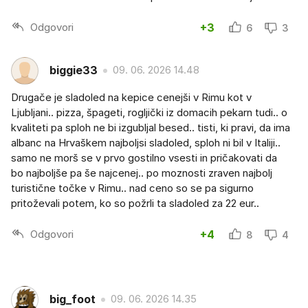
Odgovori
+3
6
3
biggie33
09. 06. 2026 14.48
Drugače je sladoled na kepice cenejši v Rimu kot v
Ljubljani.. pizza, špageti, rogljički iz domacih pekarn tudi.. o
kvaliteti pa sploh ne bi izgubljal besed.. tisti, ki pravi, da ima
albanc na Hrvaškem najboljsi sladoled, sploh ni bil v Italiji..
samo ne morš se v prvo gostilno vsesti in pričakovati da
bo najboljše pa še najcenej.. po moznosti zraven najbolj
turistične točke v Rimu.. nad ceno so se pa sigurno
pritoževali potem, ko so požrli ta sladoled za 22 eur..
Odgovori
+4
8
4
big_foot
09. 06. 2026 14.35