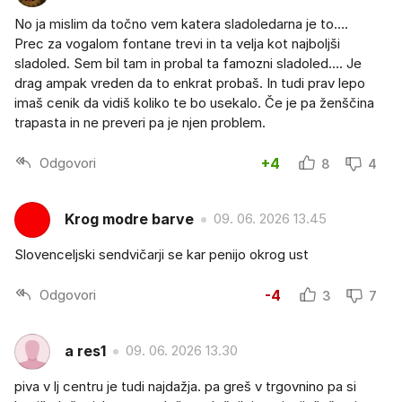
No ja mislim da točno vem katera sladoledarna je to….
Prec za vogalom fontane trevi in ta velja kot najboljši
sladoled. Sem bil tam in probal ta famozni sladoled…. Je
drag ampak vreden da to enkrat probaš. In tudi prav lepo
imaš cenik da vidiš koliko te bo usekalo. Če je pa ženščina
trapasta in ne preveri pa je njen problem.
Odgovori
+4
8
4
Krog modre barve
09. 06. 2026 13.45
Slovenceljski sendvičarji se kar penijo okrog ust
Odgovori
-4
3
7
a res1
09. 06. 2026 13.30
piva v lj centru je tudi najdažja. pa greš v trgovnino pa si