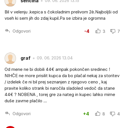
sencina
09. 06. 2026 13.15
Bil v velenju .kepica s čokoladnim prelivom 2è.Najboljši od
vseh ki sem jih do zdaj kupil.Pa se izbira je ogromna
Odgovori
-4
3
7
graf
09. 06. 2026 13.04
Od mene ne bi dobili 44€ ampak pokončen sredinec !
NIHČE ne more prisilit kupca da bo plačal nekaj za storitev
/ izdelek če ni bil prej seznanjen z njegovo ceno , kaj
pravite koliko strank bi naročila sladoled vedoč da stane
44€ ? NOBENA , torej gre za nateg in kupec lahko mirne
duše zavrne plačilo ...
Odgovori
+4
8
4