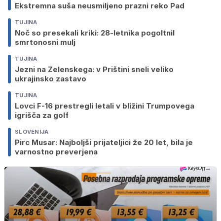
Ekstremna suša neusmiljeno prazni reko Pad
TUJINA
Noč so presekali kriki: 28-letnika pogoltnil
smrtonosni mulj
TUJINA
Jezni na Zelenskega: v Prištini sneli veliko
ukrajinsko zastavo
TUJINA
Lovci F-16 prestregli letali v bližini Trumpovega
igrišča za golf
SLOVENIJA
Pirc Musar: Najboljši prijateljici že 20 let, bila je
varnostno preverjena