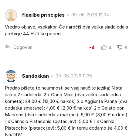
flexilbe principles
09. 06. 2026 12.04
Vredno objave, vsekakor. Če naročiš dva velika sladoleda s
prelivi je 44 EUR še poceni.
Odgovori
-4
4
8
Sandokkan
09. 06. 2026 11.26
Predno pišete te neumnosti,se vsaj naučite jezika! Nista
samo 2 sladoleda! 2 x Cono Maxi (dva velika sladoledna
korneta): 24,00 € (12,00 € na kos) 2 x Aggiunta Panna (dva
dodatka smetane): 4,00 € (2,00 € na kos) 2 x Gelato con
Macrons (dva sladoleda z makroni): 6,00 € (3,00 € na kos)
1 x Cannolo Pistacchio (pistacijev): 5,00 € 1 x Cannlo
Pistacchio (pistaccijev): 5,00 € In temu dodamo še 4,00 €
Iva/DDV.