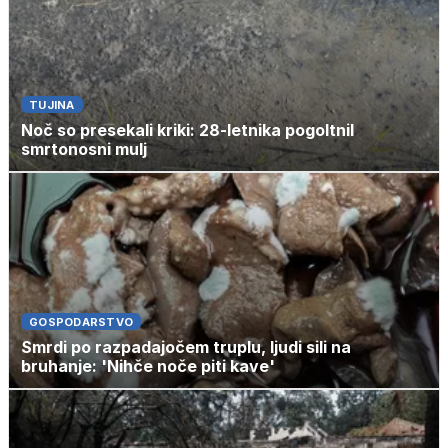
TUJINA
Noč so presekali kriki: 28-letnika pogoltnil
smrtonosni mulj
GOSPODARSTVO
Smrdi po razpadajočem truplu, ljudi sili na
bruhanje: 'Nihče noče piti kave'