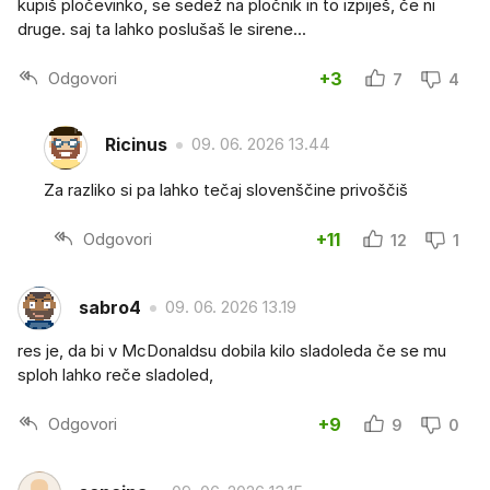
kupiš pločevinko, se sedež na pločnik in to izpiješ, če ni
druge. saj ta lahko poslušaš le sirene...
Odgovori
+3
7
4
Ricinus
09. 06. 2026 13.44
Za razliko si pa lahko tečaj slovenščine privoščiš
Odgovori
+11
12
1
sabro4
09. 06. 2026 13.19
res je, da bi v McDonaldsu dobila kilo sladoleda če se mu
sploh lahko reče sladoled,
Odgovori
+9
9
0