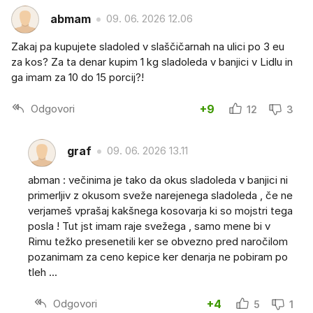
abmam
09. 06. 2026 12.06
Zakaj pa kupujete sladoled v slaščičarnah na ulici po 3 eu
za kos? Za ta denar kupim 1 kg sladoleda v banjici v Lidlu in
ga imam za 10 do 15 porcij?!
Odgovori
+9
12
3
graf
09. 06. 2026 13.11
abman : večinima je tako da okus sladoleda v banjici ni
primerljiv z okusom sveže narejenega sladoleda , če ne
verjameš vprašaj kakšnega kosovarja ki so mojstri tega
posla ! Tut jst imam raje svežega , samo mene bi v
Rimu težko presenetili ker se obvezno pred naročilom
pozanimam za ceno kepice ker denarja ne pobiram po
tleh ...
Odgovori
+4
5
1