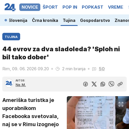
NOVICE
ŠPORT
POP IN
POPKAST
VREME
Slovenija
Črna kronika
Tujina
Gospodarstvo
Znanos
TUJINA
44 evrov za dva sladoleda? 'Sploh ni
bil tako dober'
Rim, 09. 06. 2026 09.20
2 min branja
50
AVTOR:
Ne.M.
Ameriška turistka je
uporabnikom
Facebooka svetovala,
naj se v Rimu izognejo