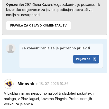
Opozorilo:
297. členu Kazenskega zakonika je posameznik
kazensko odgovoren za javno spodbujanje sovraštva,
nasilja ali nestrpnosti.
PRAVILA ZA OBJAVO KOMENTARJEV
Prijavi se
Minovak
18. 07. 2026 10.36
V Ljubljani imajo nesporno najboljši sladoled piškotek in
malaga, v Plavi laguni, kavarna Pingvin. Probal sem jih
veliko, ta je špica.