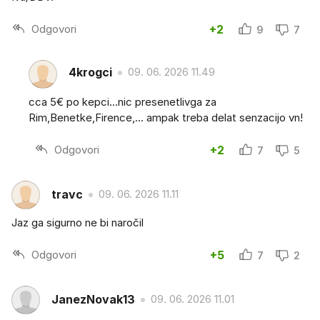
Odgovori
+2
9
7
4krogci
09. 06. 2026 11.49
cca 5€ po kepci...nic presenetlivga za
Rim,Benetke,Firence,... ampak treba delat senzacijo vn!
Odgovori
+2
7
5
travc
09. 06. 2026 11.11
Jaz ga sigurno ne bi naročil
Odgovori
+5
7
2
JanezNovak13
09. 06. 2026 11.01