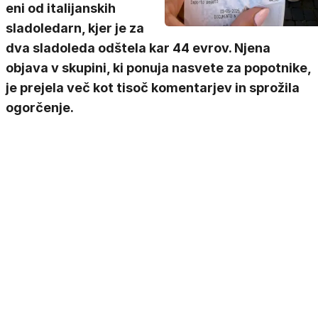
eni od italijanskih
sladoledarn, kjer je za
dva sladoleda odštela kar 44 evrov. Njena
objava v skupini, ki ponuja nasvete za popotnike,
je prejela več kot tisoč komentarjev in sprožila
ogorčenje.