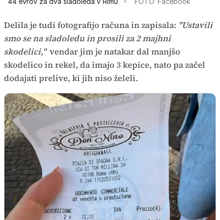
44 evrov za dva sladoleda v Rimu
FOTO: Facebook
Delila je tudi fotografijo računa in zapisala:
"Ustavili
smo se na sladoledu in prosili za 2 majhni
skodelici,"
vendar jim je natakar dal manjšo
skodelico in rekel, da imajo 3 kepice, nato pa začel
dodajati prelive, ki jih niso želeli.