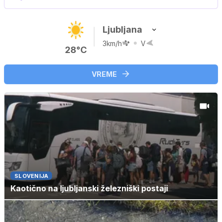
Ljubljana
3km/h
V
28°C
VREME
SLOVENIJA
Kaotično na ljubljanski železniški postaji