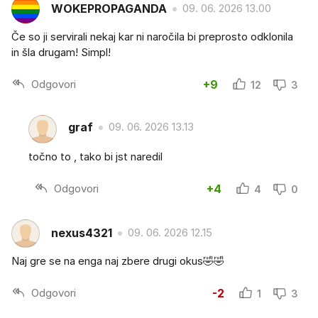
WOKEPROPAGANDA
09. 06. 2026 13.00
Če so ji servirali nekaj kar ni naročila bi preprosto odklonila
in šla drugam! Simpl!
Odgovori
+9
12
3
graf
09. 06. 2026 13.13
točno to , tako bi jst naredil
Odgovori
+4
4
0
nexus4321
09. 06. 2026 12.15
Naj gre se na enga naj zbere drugi okus🤣🤣
Odgovori
-2
1
3