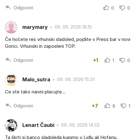
Odgovori
0
0
marymary
09. 06. 2026 18.15
Če hočete res vrhunski sladoled, pojdite v Press bar v novi
Gorici. Vrhunski in zaposleni TOP.
Odgovori
+1
1
0
Malo_sutra
09. 06. 2026 15.01
Ce ste tako naivni placujte…
Odgovori
+7
8
1
Lenart Čaubi
09. 06. 2026 14.52
Ta škrti si banco sladoleda kupimo v Lidlu ali Hoferju.