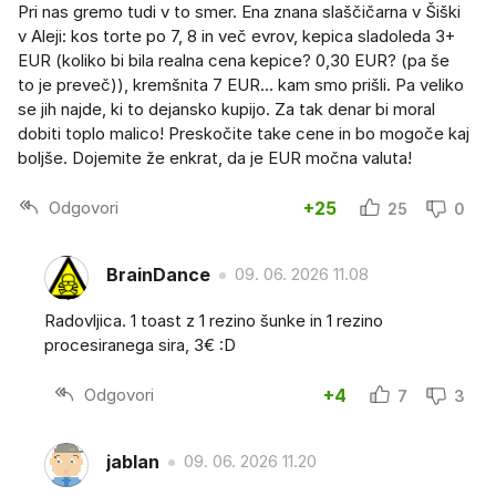
Pri nas gremo tudi v to smer. Ena znana slaščičarna v Šiški
v Aleji: kos torte po 7, 8 in več evrov, kepica sladoleda 3+
EUR (koliko bi bila realna cena kepice? 0,30 EUR? (pa še
to je preveč)), kremšnita 7 EUR... kam smo prišli. Pa veliko
se jih najde, ki to dejansko kupijo. Za tak denar bi moral
dobiti toplo malico! Preskočite take cene in bo mogoče kaj
boljše. Dojemite že enkrat, da je EUR močna valuta!
Odgovori
+25
25
0
BrainDance
09. 06. 2026 11.08
Radovljica. 1 toast z 1 rezino šunke in 1 rezino
procesiranega sira, 3€ :D
Odgovori
+4
7
3
jablan
09. 06. 2026 11.20