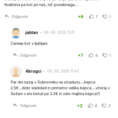
Kvaliteta pa kot pri nas, nič posebnega...
Odgovori
+6
7
1
jablan
09. 06. 2026 11.21
Ceneje kot v ljubljani
Odgovori
+7
8
1
4krogci
09. 06. 2026 11.47
Par dni nazaj v Dubrovniku na stradunu....kepca
2,5€...dobr sladoled in primerno velika kepca....včeraj v
Sežani v eni betuli pa 3.2€ in zelo majhna kepca!!!
Odgovori
+2
4
2