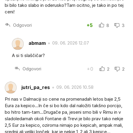
bi bilo tako slabo in oderusko?Tam ocitno, je tako in po tej
ceni!
Odgovori
+5
8
3
abmam
09. 06. 2026 12.07
A si ti slaščičar?
Odgovori
+0
2
2
jutri_pa_res
09. 06. 2026 10.58
Pri nas v Dalmaciji so cene na promenadah letos baje 2,5
Eura za kepico...In če si bo kdo dal naložiti takšno porcijo,
bo hitro tam-tam...Drugače pa, jeseni smo bili v Rimu in v
sladoledarnah okoli Fontane di Trevi je bilo prav tako nekje
2,5 Eur za kepico, oziroma nimajo po kepicah, ampak mali,
srednji ali veliki lonček, kar je nekje 1, 2 ali 3 kepice...