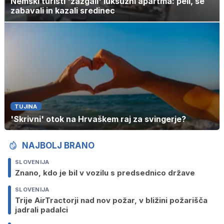
Nemški turisti 'zažgali' luksuzni apartma: peli, se
zabavali in kazali sredinec
TUJINA
'Skrivni' otok na Hrvaškem raj za svingerje?
NAJBOLJ BRANO
SLOVENIJA
Znano, kdo je bil v vozilu s predsednico države
SLOVENIJA
Trije AirTractorji nad nov požar, v bližini požarišča
jadrali padalci