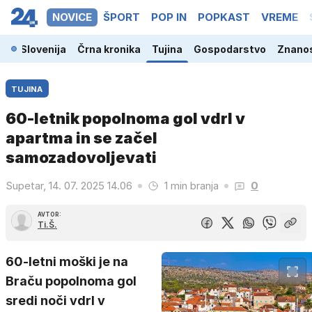
NOVICE
ŠPORT
POP IN
POPKAST
VREME
Slovenija
Črna kronika
Tujina
Gospodarstvo
Znanos
TUJINA
60-letnik popolnoma gol vdrl v
apartma in se začel
samozadovoljevati
Supetar, 14. 07. 2025 14.06
1 min branja
0
AVTOR:
Ti.Š.
60-letni moški je na
Braču popolnoma gol
sredi noči vdrl v