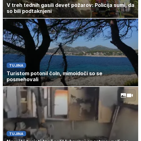
V treh tednih gasili devet požarov: Policija sumi, da
so bili podtaknjeni
TUJINA
Turistom potonil čoln, mimoidoči so se
posmehovali
TUJINA