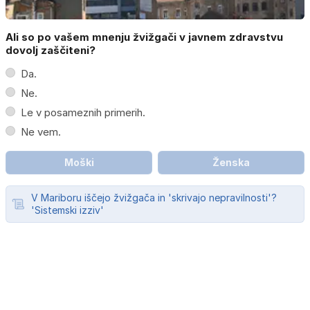
Ali so po vašem mnenju žvižgači v javnem zdravstvu
dovolj zaščiteni?
Da.
Ne.
Le v posameznih primerih.
Ne vem.
Moški
Ženska
V Mariboru iščejo žvižgača in 'skrivajo nepravilnosti'?
'Sistemski izziv'