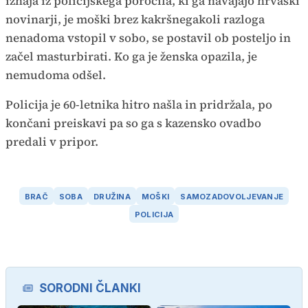
izhaja iz policijskega poročila, ki ga navajajo hrvaški
novinarji, je moški brez kakršnegakoli razloga
nenadoma vstopil v sobo, se postavil ob posteljo in
začel masturbirati. Ko ga je ženska opazila, je
nemudoma odšel.
Policija je 60-letnika hitro našla in pridržala, po
končani preiskavi pa so ga s kazensko ovadbo
predali v pripor.
BRAČ
SOBA
DRUŽINA
MOŠKI
SAMOZADOVOLJEVANJE
POLICIJA
SORODNI ČLANKI