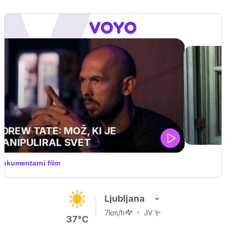
UEFA SUPERPOKAL
V živo na VOYO: sreda ob 20.30
Ljubljana
7km/h
JV
37°C