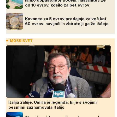
lahko dopustujete poceni: nastanitev že
od 10 evrov, kosilo za pet evrov
Kovanec za 5 evrov prodajajo za več kot
60 evrov: navijači in zbiratelji ga že iščejo
MOSKISVET
Italija žaluje: Umrla je legenda, ki je s svojimi
pesmimi zaznamovala Italijo