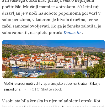
S hrvaškega otoka Brač prihaja vest o neprijetni
počitniški izkušnji mamice z otrokom. 60-letni tuji
državljan je v noči na soboto popolnoma gol vdrl v
sobo penziona, v katerem je bivala družina, ter se
začel samozadovoljevati. Ko ga je ženska zalotila, je
sobo zapustil, na spletu poroča
Danas.hr
.
Moški je sredi noči vdrl v apartmajsko sobo na Braču. (Slika je
simbolična)
FOTO: Shutterstock
V sobi sta bila ženska in njen mladoletni otrok. Kot