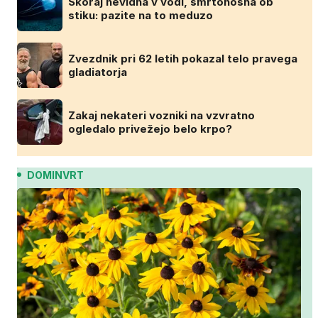
Skoraj nevidna v vodi, smrtonosna ob
stiku: pazite na to meduzo
Zvezdnik pri 62 letih pokazal telo pravega
gladiatorja
Zakaj nekateri vozniki na vzvratno
ogledalo privežejo belo krpo?
DOMINVRT