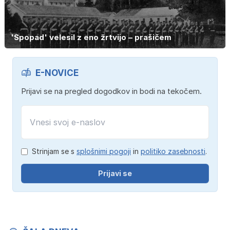
'Spopad' velesil z eno žrtvijo – prašičem
E-NOVICE
Prijavi se na pregled dogodkov in bodi na tekočem.
Strinjam se s
splošnimi pogoji
in
politiko zasebnosti
.
Prijavi se