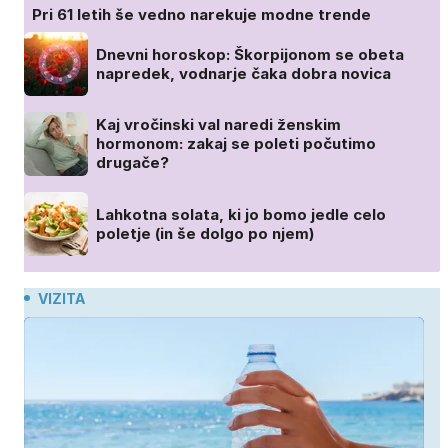
Pri 61 letih še vedno narekuje modne trende
Dnevni horoskop: Škorpijonom se obeta
napredek, vodnarje čaka dobra novica
Kaj vročinski val naredi ženskim
hormonom: zakaj se poleti počutimo
drugače?
Lahkotna solata, ki jo bomo jedle celo
poletje (in še dolgo po njem)
VIZITA