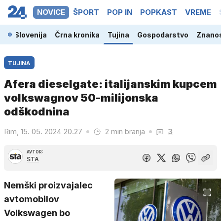
NOVICE
ŠPORT
POP IN
POPKAST
VREME
Slovenija
Črna kronika
Tujina
Gospodarstvo
Znanos
TUJINA
Afera dieselgate: italijanskim kupcem
volkswagnov 50-milijonska
odškodnina
Rim, 15. 05. 2024 20.27
2 min branja
3
AVTOR:
STA
Nemški proizvajalec
avtomobilov
Volkswagen bo