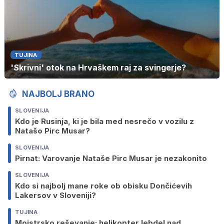
TUJINA
'Skrivni' otok na Hrvaškem raj za svingerje?
NAJBOLJ BRANO
SLOVENIJA
Kdo je Rusinja, ki je bila med nesrečo v vozilu z
Natašo Pirc Musar?
SLOVENIJA
Pirnat: Varovanje Nataše Pirc Musar je nezakonito
SLOVENIJA
Kdo si najbolj mane roke ob obisku Dončićevih
Lakersov v Sloveniji?
TUJINA
Mojstrsko reševanje: helikopter lebdel nad