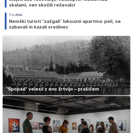
skalami, ven skočili reševalci
TUJINA
Nemški turisti 'zažgali' luksuzni apartma: peli, se
zabavali in kazali sredinec
'Spopad' velesil z eno žrtvijo – prašičem