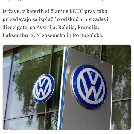
Države, v katerih si članice BEUC prav tako
prizadevajo za izplačilo odškodnin v zadevi
dieselgate, so Avstrija, Belgija, Francija,
Luksemburg, Nizozemska in Portugalska.