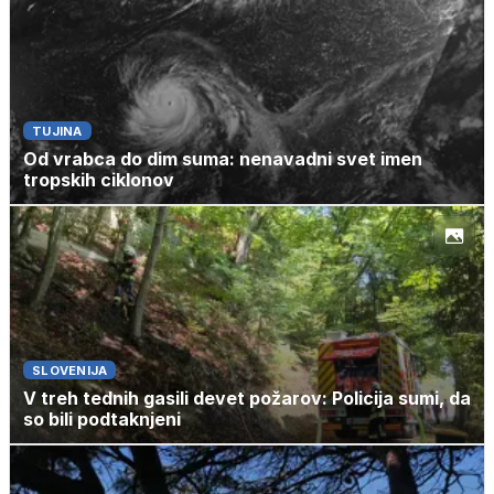
TUJINA
Od vrabca do dim suma: nenavadni svet imen
tropskih ciklonov
SLOVENIJA
V treh tednih gasili devet požarov: Policija sumi, da
so bili podtaknjeni