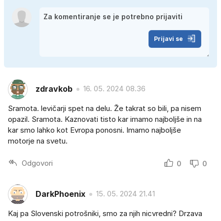
Prijavi se
zdravkob
16. 05. 2024 08.36
Sramota. levičarji spet na delu. Že takrat so bili, pa nisem
opazil. Sramota. Kaznovati tisto kar imamo najboljše in na
kar smo lahko kot Evropa ponosni. Imamo najboljše
motorje na svetu.
Odgovori
0
0
DarkPhoenix
15. 05. 2024 21.41
Kaj pa Slovenski potrošniki, smo za njih nicvredni? Drzava