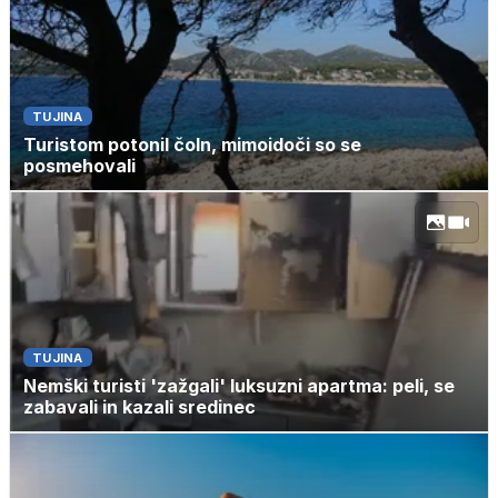
TUJINA
Turistom potonil čoln, mimoidoči so se
posmehovali
TUJINA
Nemški turisti 'zažgali' luksuzni apartma: peli, se
zabavali in kazali sredinec