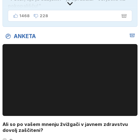
pokopališču!"
1468
228
ANKETA
Ali so po vašem mnenju žvižgači v javnem zdravstvu
dovolj zaščiteni?