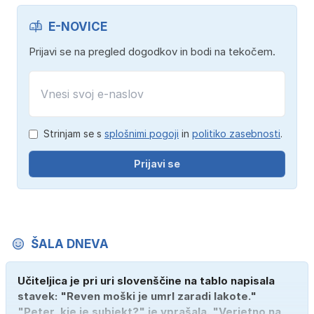
E-NOVICE
Prijavi se na pregled dogodkov in bodi na tekočem.
Strinjam se s
splošnimi pogoji
in
politiko zasebnosti
.
Prijavi se
ŠALA DNEVA
Učiteljica je pri uri slovenščine na tablo napisala
stavek: "Reven moški je umrl zaradi lakote."
"Peter, kje je subjekt?" je vprašala. "Verjetno na