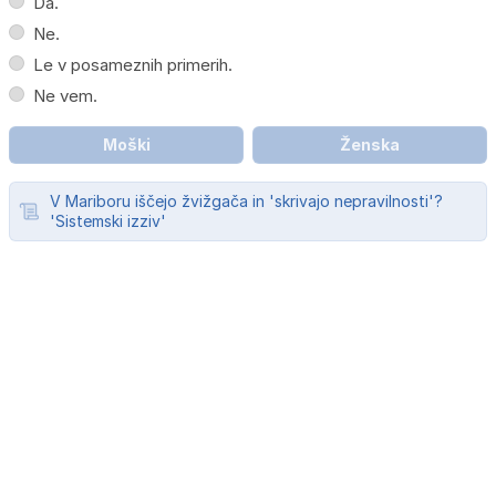
Da.
Ne.
Le v posameznih primerih.
Ne vem.
Moški
Ženska
V Mariboru iščejo žvižgača in 'skrivajo nepravilnosti'?
'Sistemski izziv'