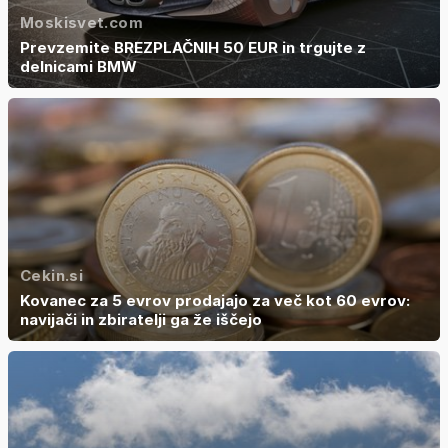
Moskisvet.com
Prevzemite BREZPLAČNIH 50 EUR in trgujte z
delnicami BMW
Cekin.si
Kovanec za 5 evrov prodajajo za več kot 60 evrov:
navijači in zbiratelji ga že iščejo