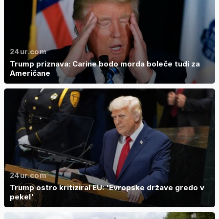
24ur.com
Trump priznava: Carine bodo morda boleče tudi za
Američane
24ur.com
Trump ostro kritiziral EU: 'Evropske države gredo v
pekel'