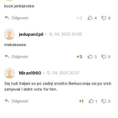
koze jenkijevske
Odgovori
+0
4
4
jedupančpil
12. 04. 2025 20.08
mekekeeee
Odgovori
+3
3
0
Miran1960
12. 04. 2025 20.07
Sej tudi Italjani so po zadnji izvolitvi Berlusconija vsi po vrsti
zatrjevali I didnt vote for him.
Odgovori
+1
1
0