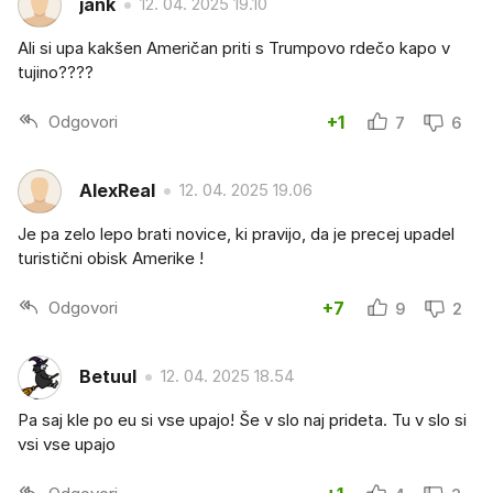
jank
12. 04. 2025 19.10
Ali si upa kakšen Američan priti s Trumpovo rdečo kapo v
tujino????
Odgovori
+1
7
6
AlexReal
12. 04. 2025 19.06
Je pa zelo lepo brati novice, ki pravijo, da je precej upadel
turistični obisk Amerike !
Odgovori
+7
9
2
Betuul
12. 04. 2025 18.54
Pa saj kle po eu si vse upajo! Še v slo naj prideta. Tu v slo si
vsi vse upajo