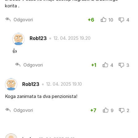
korita .
Odgovori
+6
10
4
Rob123
12. 04. 2025 19.20
👍
Odgovori
+1
4
3
Rob123
12. 04. 2025 19.10
Koga zanimata ta dva penzionista!
Odgovori
+7
9
2