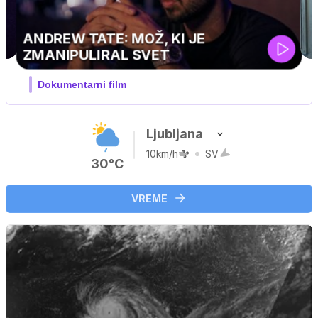
MOJ PRIJATELJ PINGVIN
Film meseca / družinski, pustolovski
Ljubljana
10km/h
SV
30°C
VREME