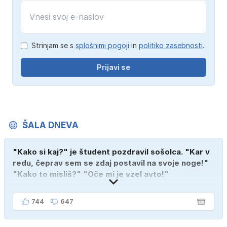
Strinjam se s
splošnimi pogoji
in
politiko zasebnosti
.
Prijavi se
ŠALA DNEVA
"Kako si kaj?" je študent pozdravil sošolca. "Kar v
redu, čeprav sem se zdaj postavil na svoje noge!"
"Kako to misliš?" "Oče mi je vzel avto!"
744
647