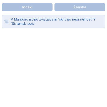
Moški
Ženska
V Mariboru iščejo žvižgača in 'skrivajo nepravilnosti'?
'Sistemski izziv'