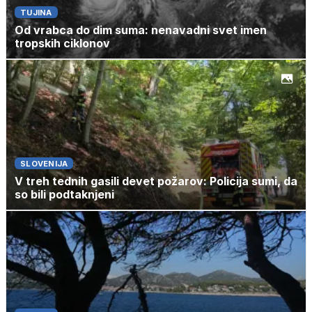
TUJINA
Od vrabca do dim suma: nenavadni svet imen
tropskih ciklonov
SLOVENIJA
V treh tednih gasili devet požarov: Policija sumi, da
so bili podtaknjeni