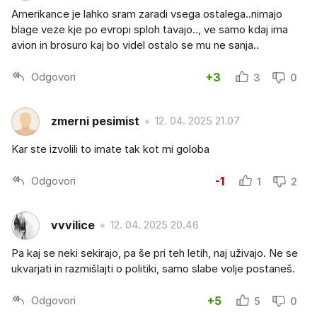
Amerikance je lahko sram zaradi vsega ostalega..nimajo
blage veze kje po evropi sploh tavajo.., ve samo kdaj ima
avion in brosuro kaj bo videl ostalo se mu ne sanja..
Odgovori
+3
3
0
zmerni pesimist
12. 04. 2025 21.07
Kar ste izvolili to imate tak kot mi goloba
Odgovori
-1
1
2
vvvilice
12. 04. 2025 20.46
Pa kaj se neki sekirajo, pa še pri teh letih, naj uživajo. Ne se
ukvarjati in razmišlajti o politiki, samo slabe volje postaneš.
Odgovori
+5
5
0