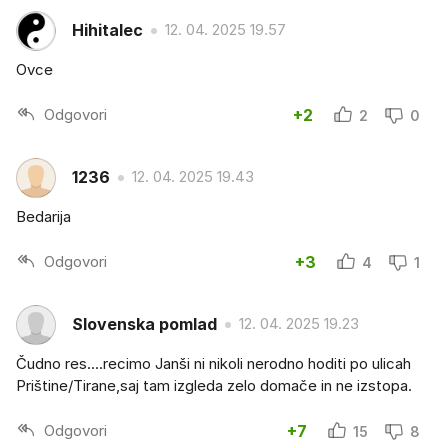
Hihitalec
12. 04. 2025 19.57
Ovce
Odgovori
+2
2
0
1236
12. 04. 2025 19.43
Bedarija
Odgovori
+3
4
1
Slovenska pomlad
12. 04. 2025 19.23
Čudno res....recimo Janši ni nikoli nerodno hoditi po ulicah
Prištine/Tirane,saj tam izgleda zelo domače in ne izstopa.
Odgovori
+7
15
8