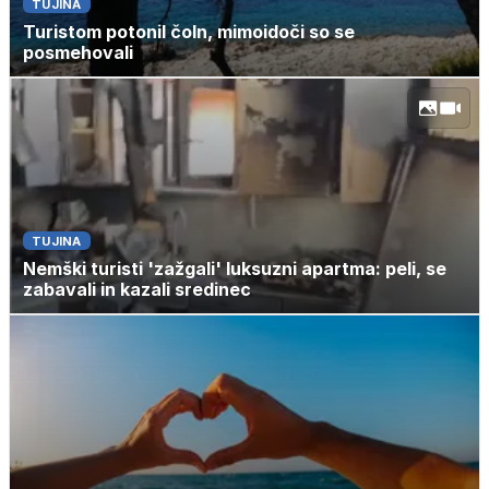
TUJINA
Turistom potonil čoln, mimoidoči so se
posmehovali
TUJINA
Nemški turisti 'zažgali' luksuzni apartma: peli, se
zabavali in kazali sredinec