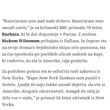
"Razočarana sem nad našo državo. Razočarani smo
zaradi carin,"
je za britanski BBC priznala 70-letna
Barbara
, ki te dni dopustuje v Parizu. Z možem
Rickom Wilsonom
prihajata
iz Dallasa. In čeprav sta
na svojo domačo bejzbolsko ekipo zelo ponosna, sta
za čas sprehoda po pariških ulicah našitek na kapi,
ki razkriva, da sta iz Amerike, raje prekrila.
Za podobno potezo sta se odločila tudi zakonca iz
New Yorka.
"Kapo New York Yankees sem pustil v
hotelu. Ljudje bi naju lahko zaradi dejstva, da sva iz
Amerike, drugače obravnavali. Amapk do zdaj je
bilo vse v redu,"
je priznal 56-letni odvetnik iz New
Yorka.