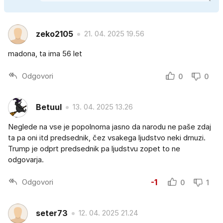
zeko2105
21. 04. 2025 19.56
madona, ta ima 56 let
Odgovori
0
0
Betuul
13. 04. 2025 13.26
Neglede na vse je popolnoma jasno da narodu ne paše zdaj
ta pa oni itd predsednik, čez vsakega ljudstvo neki drnuzi.
Trump je odprt predsednik pa ljudstvu zopet to ne
odgovarja.
Odgovori
-1
0
1
seter73
12. 04. 2025 21.24