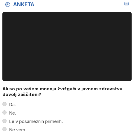
ANKETA
Ali so po vašem mnenju žvižgači v javnem zdravstvu
dovolj zaščiteni?
Da.
Ne.
Le v posameznih primerih.
Ne vem.