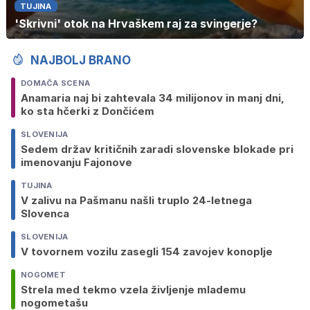
TUJINA
'Skrivni' otok na Hrvaškem raj za svingerje?
NAJBOLJ BRANO
DOMAČA SCENA
Anamaria naj bi zahtevala 34 milijonov in manj dni,
ko sta hčerki z Dončićem
SLOVENIJA
Sedem držav kritičnih zaradi slovenske blokade pri
imenovanju Fajonove
TUJINA
V zalivu na Pašmanu našli truplo 24-letnega
Slovenca
SLOVENIJA
V tovornem vozilu zasegli 154 zavojev konoplje
NOGOMET
Strela med tekmo vzela življenje mlademu
nogometašu