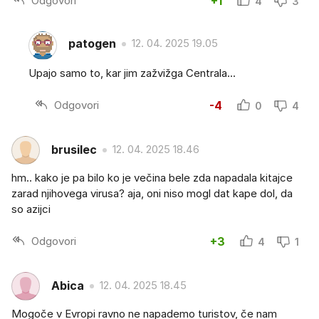
Odgovori
+1
4
3
patogen
12. 04. 2025 19.05
Upajo samo to, kar jim zažvižga Centrala...
Odgovori
-4
0
4
brusilec
12. 04. 2025 18.46
hm.. kako je pa bilo ko je večina bele zda napadala kitajce
zarad njihovega virusa? aja, oni niso mogl dat kape dol, da
so azijci
Odgovori
+3
4
1
Abica
12. 04. 2025 18.45
Mogoče v Evropi ravno ne napademo turistov, če nam