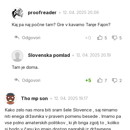
proofreader
12. 04. 2025 20.06
Kaj pa naj počne tam? Gre v kavarno Tanje Fajon?
Odgovori
+0
5
5
Slovenska pomlad
12. 04. 2025 20.19
Tam je doma.
Odgovori
+5
7
2
Tho mp son
12. 04. 2025 19.17
Kako zelo nas mora biti sram šele Slovence , saj nimamo
niti enega državnika v pravem pomenu besede . Imamo pa
vse polno amaterskih politikov , ki jih briga zgolj to , koliko
si bodo v času ko imajo dostop nagrabili iz državnega