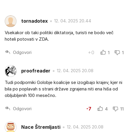
tornadotex
12. 04. 2025 20.44
Vsekakor ob taki politiki diktatorja, turisti ne bodo več
hoteli potovati v ZDA.
Odgovori
+0
1
1
proofreader
12. 04. 2025 20.08
Tudi podporniki Golobje koalicije se izogibajo krajev, kjer ni
bila po poplavah s strani države zgrajena niti ena hiša od
obljubljenih 100 mesečno.
Odgovori
-7
4
11
Nace Štremljasti
12. 04. 2025 20.08