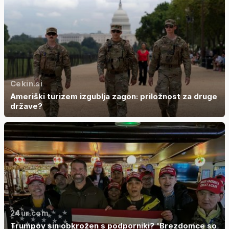
Cekin.si
Ameriški turizem izgublja zagon: priložnost za druge
države?
24ur.com
Trumpov sin obkrožen s podporniki? 'Brezdomce so