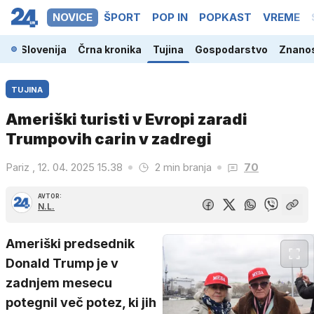
NOVICE
ŠPORT
POP IN
POPKAST
VREME
Slovenija
Črna kronika
Tujina
Gospodarstvo
Znanos
TUJINA
Ameriški turisti v Evropi zaradi
Trumpovih carin v zadregi
Pariz , 12. 04. 2025 15.38
2 min branja
70
AVTOR:
N.L.
Ameriški predsednik
Donald Trump je v
zadnjem mesecu
potegnil več potez, ki jih