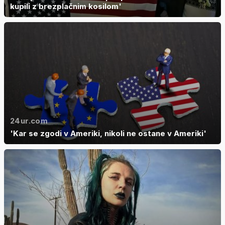
kupili z brezplačnim kosilom'
24ur.com
'Kar se zgodi v Ameriki, nikoli ne ostane v Ameriki'