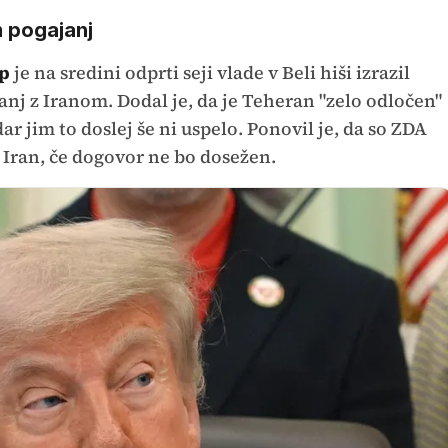
 pogajanj
p
je na sredini odprti seji vlade v Beli hiši izrazil
j z Iranom. Dodal je, da je Teheran "zelo odločen"
r jim to doslej še ni uspelo. Ponovil je, da so ZDA
 Iran, če dogovor ne bo dosežen.