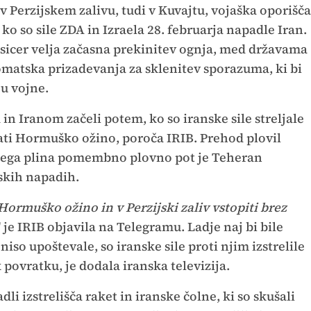
 Perzijskem zalivu, tudi v Kuvajtu, vojaška oporišča
ko so sile ZDA in Izraela 28. februarja napadle Iran.
cer velja začasna prekinitev ognja, med državama
omatska prizadevanja za sklenitev sporazuma, ki bi
u vojne.
in Iranom začeli potem, ko so iranske sile streljale
čkati Hormuško ožino, poroča IRIB. Prehod plovil
jskega plina pomembno plovno pot je Teheran
skih napadih.
 Hormuško ožino in v Perzijski zaliv vstopiti brez
" je IRIB objavila na Telegramu. Ladje naj bi bile
niso upoštevale, so iranske sile proti njim izstrelile
 k povratku, je dodala iranska televizija.
li izstrelišča raket in iranske čolne, ki so skušali