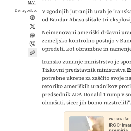
M.V.
V zgodnjih jutranjih urah je iransk
Deli zgodbo:
od Bandar Abasa slišale tri eksploz
Neimenovani ameriški državni urad
zemeljsko kontrolno postajo v Banda
opredelil kot obrambne in namenje
Iransko zunanje ministrstvo je spor
Tiskovni predstavnik ministrstva
E
potrebne ukrepe za zaščito svoje na
retoriko ameriških uradnikov proti 
predsednik ZDA Donald Trump v sre
obnašati, sicer jih bomo razstrelili".
PREBERI ŠE
IRGC: Ima
premirja