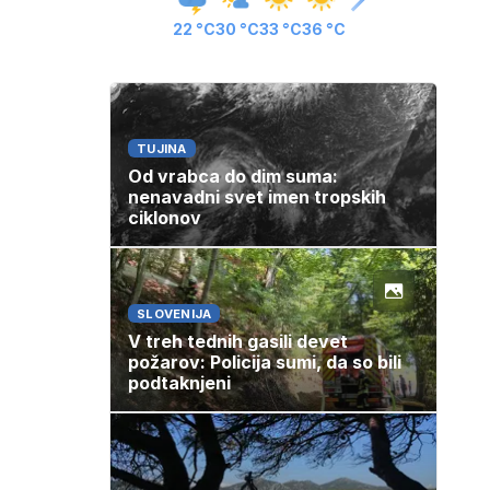
22 °C
30 °C
33 °C
36 °C
TUJINA
Od vrabca do dim suma:
nenavadni svet imen tropskih
ciklonov
SLOVENIJA
V treh tednih gasili devet
požarov: Policija sumi, da so bili
podtaknjeni