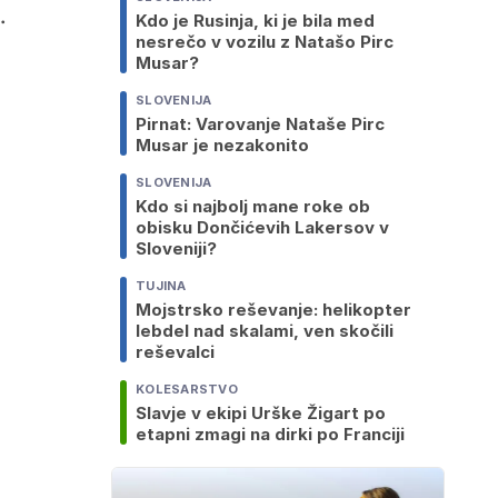
.
Kdo je Rusinja, ki je bila med
nesrečo v vozilu z Natašo Pirc
Musar?
SLOVENIJA
Pirnat: Varovanje Nataše Pirc
Musar je nezakonito
SLOVENIJA
Kdo si najbolj mane roke ob
obisku Dončićevih Lakersov v
Sloveniji?
TUJINA
Mojstrsko reševanje: helikopter
lebdel nad skalami, ven skočili
reševalci
KOLESARSTVO
Slavje v ekipi Urške Žigart po
etapni zmagi na dirki po Franciji