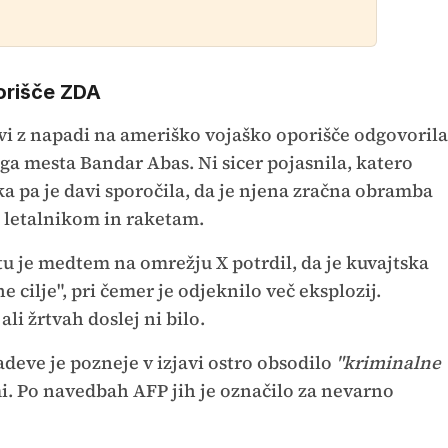
orišče ZDA
vi z napadi na ameriško vojaško oporišče odgovorila
 mesta Bandar Abas. Ni sicer pojasnila, katero
ka pa je davi sporočila, da je njena zračna obramba
 letalnikom in raketam.
tu je medtem na omrežju X potrdil, da je kuvajtska
cilje", pri čemer je odjeknilo več eksplozij.
li žrtvah doslej ni bilo.
deve je pozneje v izjavi ostro obsodilo
"kriminalne
i. Po navedbah AFP jih je označilo za nevarno