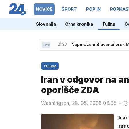
NOVICE
ŠPORT
POP IN
POPKAS
Slovenija
Črna kronika
Tujina
G
21.36
Neporaženi Slovenci prek M
TUJINA
Iran v odgovor na a
oporišče ZDA
Washington, 28. 05. 2026 06.05
Iran
ame