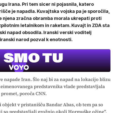
ugu Irana. Pri tem sicer ni pojasnila, katero
išče je napadla. Kuvajtska vojska pa je sporočila,
je njena zračna obramba morala ukrepati proti
pilotnim letalnikom in raketam. Kuvajt in ZDA sta
ski napad obsodila. Iranski verski voditelj
anski narod pozval k enotnosti.
MOJ PRIJA
PINGVIN
Film meseca /
pustolovski
e napade Iran. Šlo naj bi za napad na lokacijo blizu
neimenovanega predstavnika vlade predstavljala
ki promet, poroča CNN.
i objekt v pristanišču Bandar Abas, ob tem pa so
 "ki so predstavljali grožnjo okoli Hormuške ožine".