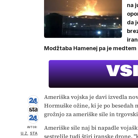
na j
opor
da 
brez
iran
Modžtaba Hamenej pa je medtem ir
Ameriška vojska je davi izvedla nov
Hormuške ožine, ki je po besedah 
grožnjo za ameriške sile in trgovs
Ameriške sile naj bi napadle vojašk
AVTOR:
U.Z.
STA
sestrelile tudi štiri iranske drone,