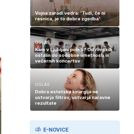
Vojna zaradi vedra: 'Tudi, če ni
resnica, je to dobra zgodba'
OGLAS
Kam v Ljubljani poleti? Od rimskih
ostalin do sodobne umetnosti in
večernih koncertov
OGLAS
Dobra estetska kirurgija ne
ustvarja filtrov, ustvarja naravne
rezultate
E-NOVICE