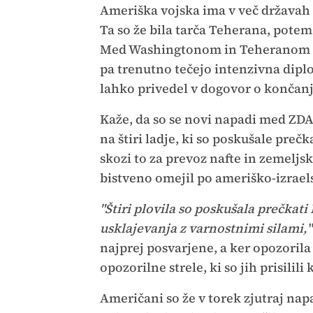
Ameriška vojska ima v več državah v
Ta so že bila tarča Teherana, potem 
Med Washingtonom in Teheranom si
pa trenutno tečejo intenzivna dipl
lahko privedel v dogovor o končanj
Kaže, da so se novi napadi med ZDA 
na štiri ladje, ki so poskušale pre
skozi to za prevoz nafte in zemel
bistveno omejil po ameriško-izrael
"Štiri plovila so poskušala prečkati
usklajevanja z varnostnimi silami,
najprej posvarjene, a ker opozorila 
opozorilne strele, ki so jih prisilili
Američani so že v torek zjutraj napad