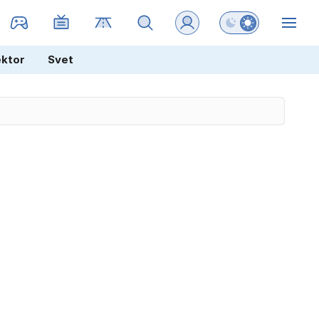
Preklopi barvni na
ZIN
ektor
Svet