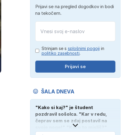
Prijavi se na pregled dogodkov in bodi
na tekočem.
Strinjam se s
splošnimi pogoji
in
politiko zasebnosti
.
Prijavi se
ŠALA DNEVA
"Kako si kaj?" je študent
pozdravil sošolca. "Kar v redu,
čeprav sem se zdaj postavil na
svoje noge!" "Kako to misliš?"
"Oče mi je vzel avto!"