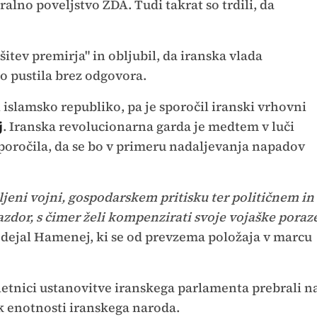
ralno poveljstvo ZDA. Tudi takrat so trdili, da
itev premirja" in obljubil, da iranska vlada
o pustila brez odgovora.
i islamsko republiko, pa je sporočil iranski vrhovni
j
. Iranska revolucionarna garda je medtem v luči
oročila, da se bo v primeru nadaljevanja napadov
iljeni vojni, gospodarskem pritisku ter političnem in
dor, s čimer želi kompenzirati svoje vojaške poraz
 dejal Hamenej, ki se od prevzema položaja v marcu
bletnici ustanovitve iranskega parlamenta prebrali n
l k enotnosti iranskega naroda.