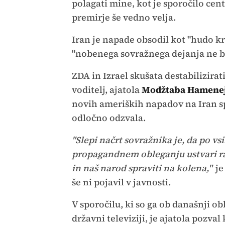
polagati mine, kot je sporočilo cent
premirje še vedno velja.
Iran je napade obsodil kot "hudo krš
"nobenega sovražnega dejanja ne b
ZDA in Izrael skušata destabilizirat
voditelj, ajatola
Modžtaba Hamene
novih ameriških napadov na Iran sp
odločno odzvala.
"Slepi načrt sovražnika je, da po vs
propagandnem obleganju ustvari raz
in naš narod spraviti na kolena,"
je
še ni pojavil v javnosti.
V sporočilu, ki so ga ob današnji o
državni televiziji, je ajatola pozva