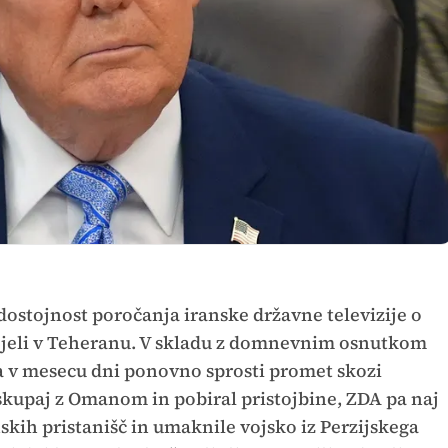
dostojnost poročanja iranske državne televizije o
rejeli v Teheranu. V skladu z domnevnim osnutkom
da v mesecu dni ponovno sprosti promet skozi
 skupaj z Omanom in pobiral pristojbine, ZDA pa naj
skih pristanišč in umaknile vojsko iz Perzijskega