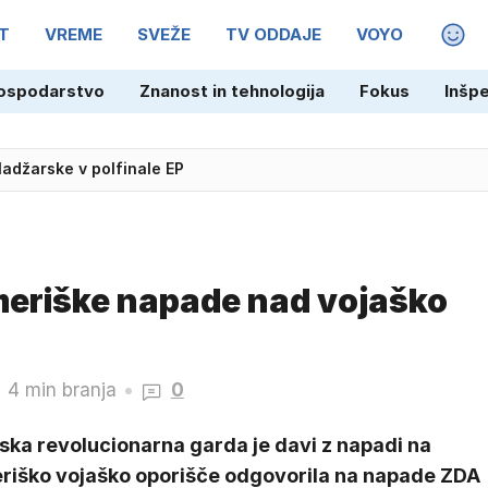
T
VREME
SVEŽE
TV ODDAJE
VOYO
MAGA
ospodarstvo
Znanost in tehnologija
Fokus
Inšp
adžarske v polfinale EP
meriške napade nad vojaško
4 min branja
0
ska revolucionarna garda je davi z napadi na
riško vojaško oporišče odgovorila na napade ZDA