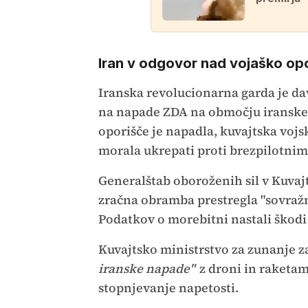
Iran v odgovor nad vojaško op
Iranska revolucionarna garda je da
na napade ZDA na območju iranskega
oporišče je napadla, kuvajtska vojs
morala ukrepati proti brezpilotnim
Generalštab oboroženih sil v Kuvaj
zračna obramba prestregla "sovražne 
Podatkov o morebitni nastali škodi a
Kuvajtsko ministrstvo za zunanje za
iranske napade"
z droni in raketam
stopnjevanje napetosti.