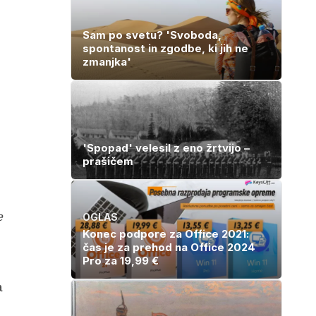
Sam po svetu? 'Svoboda,
spontanost in zgodbe, ki jih ne
zmanjka'
'Spopad' velesil z eno žrtvijo –
prašičem
e
OGLAS
Konec podpore za Office 2021:
čas je za prehod na Office 2024
Pro za 19,99 €
a