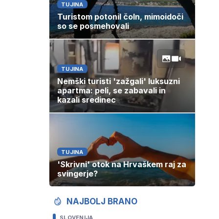
TUJINA
Turistom potonil čoln, mimoidoči
so se posmehovali
TUJINA
Nemški turisti 'zažgali' luksuzni
apartma: peli, se zabavali in
kazali sredinec
TUJINA
'Skrivni' otok na Hrvaškem raj za
svingerje?
NAJBOLJ BRANO
SLOVENIJA