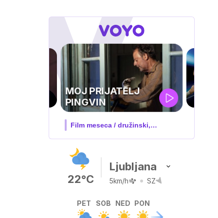
UEFA
TELJ
SUPERPOKAL
 družinski,
V živo na VOYO: sreda ob 20.30
Ljubljana
22°C
5km/h
SZ
PET
SOB
NED
PON