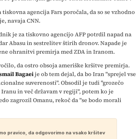
a tiskovna agencija Fars poročala, da so se vzhodno
ije, navaja CNN.
nik je za tiskovno agencijo AFP potrdil napad na
r Abasu in sestrelitev štirih dronov. Napade je
ne ohranitvi premirja med ZDA in Iranom.
očilo, da ostro obsoja ameriške kršitve premirja.
smail Bagaei
je ob tem dejal, da bo Iran "sprejel vse
cionalne suverenosti". Obsodil je tudi "grozečo
Iranu in več državam v regiji", potem ko je
do zagrozil Omanu, rekoč da "se bodo morali
mo pravico, da odgovorimo na vsako kršitev