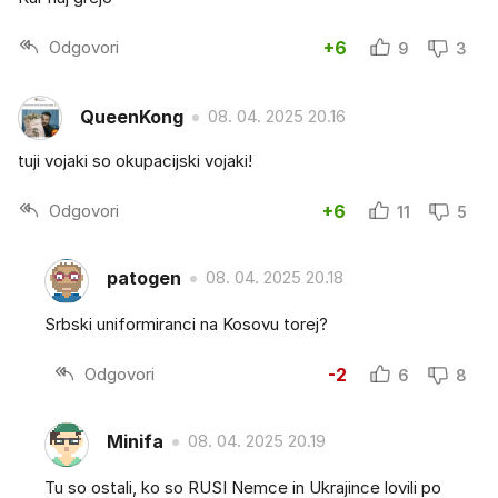
Odgovori
+6
9
3
QueenKong
08. 04. 2025 20.16
tuji vojaki so okupacijski vojaki!
Odgovori
+6
11
5
patogen
08. 04. 2025 20.18
Srbski uniformiranci na Kosovu torej?
Odgovori
-2
6
8
Minifa
08. 04. 2025 20.19
Tu so ostali, ko so RUSI Nemce in Ukrajince lovili po