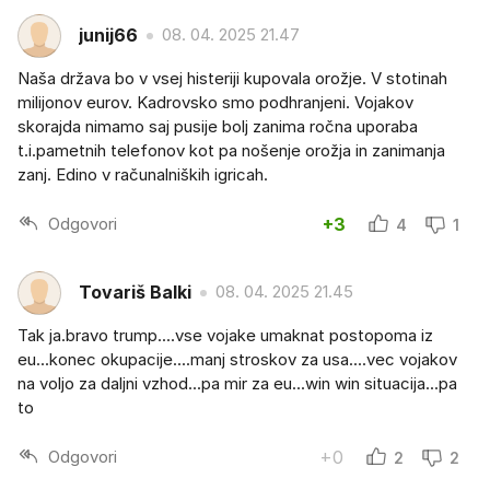
junij66
08. 04. 2025 21.47
Naša država bo v vsej histeriji kupovala orožje. V stotinah
milijonov eurov. Kadrovsko smo podhranjeni. Vojakov
skorajda nimamo saj pusije bolj zanima ročna uporaba
t.i.pametnih telefonov kot pa nošenje orožja in zanimanja
zanj. Edino v računalniških igricah.
Odgovori
+3
4
1
Tovariš Balki
08. 04. 2025 21.45
Tak ja.bravo trump....vse vojake umaknat postopoma iz
eu...konec okupacije....manj stroskov za usa....vec vojakov
na voljo za daljni vzhod...pa mir za eu...win win situacija...pa
to
Odgovori
+0
2
2