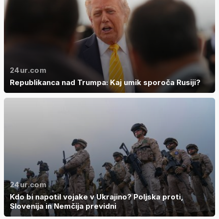
24ur.com
Republikanca nad Trumpa: Kaj umik sporoča Rusiji?
24ur.com
Kdo bi napotil vojake v Ukrajino? Poljska proti,
Slovenija in Nemčija previdni