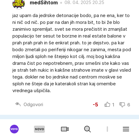
medŠihtom
08. 04. 2025 20.25
jaz upam da jedrske detonacije bodo, pa ne ena, ker to
ni nič od nič. po par na dan jih mora bit, to bi že blo
zanimivo spremljat. svet se mora prečistit in zmanjšat
populacijo ter sesut te borzne in real estate balone v
prah prah prah in še enkrat prah. to je dejstvo. pa kar
bodo zmetali po periferiji nikogar ne zanima, mesta pod
miljon ljudi sploh ne štejejo kot cilj. moj bog kakšna
drama čist po nepotrebnem, prav smešni ste kako vas
je strah teh nukic in kakšne strahove imate v glavi vsled
tega. dokler ne bo jedrske nad centrom moskve se
sploh ne šteje da je katerakoli stran kaj omembe
vrednega ušpičila.
Odgovori
-5
1
6
NIAR
08. 04. 2025 20.06
Nasvidenje.