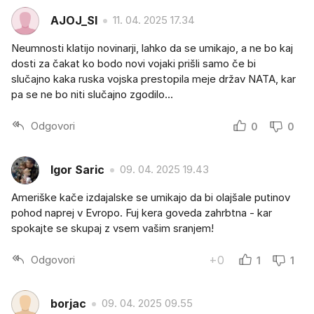
AJOJ_SI
11. 04. 2025 17.34
Neumnosti klatijo novinarji, lahko da se umikajo, a ne bo kaj
dosti za čakat ko bodo novi vojaki prišli samo če bi
slučajno kaka ruska vojska prestopila meje držav NATA, kar
pa se ne bo niti slučajno zgodilo...
Odgovori
0
0
Igor Saric
09. 04. 2025 19.43
Ameriške kače izdajalske se umikajo da bi olajšale putinov
pohod naprej v Evropo. Fuj kera goveda zahrbtna - kar
spokajte se skupaj z vsem vašim sranjem!
Odgovori
+0
1
1
borjac
09. 04. 2025 09.55