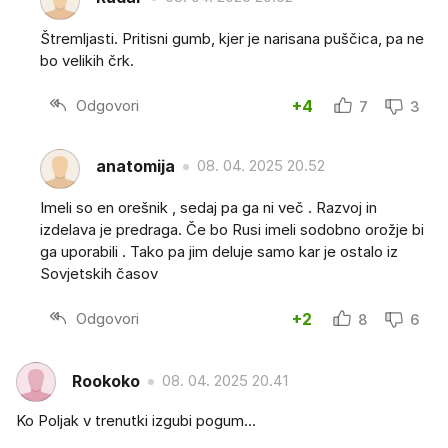
Štremljasti. Pritisni gumb, kjer je narisana puščica, pa ne
bo velikih črk.
Odgovori
+4
7
3
anatomija
08. 04. 2025 20.52
Imeli so en orešnik , sedaj pa ga ni več . Razvoj in
izdelava je predraga. Če bo Rusi imeli sodobno orožje bi
ga uporabili . Tako pa jim deluje samo kar je ostalo iz
Sovjetskih časov
Odgovori
+2
8
6
Rookoko
08. 04. 2025 20.41
Ko Poljak v trenutki izgubi pogum...