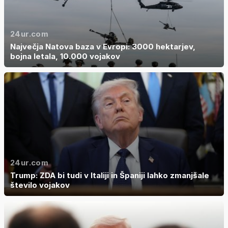
24ur.com
Največja Natova baza v Evropi: 3000 hektarjev,
bojna letala, 10.000 vojakov
24ur.com
Trump: ZDA bi tudi v Italiji in Španiji lahko zmanjšale
število vojakov