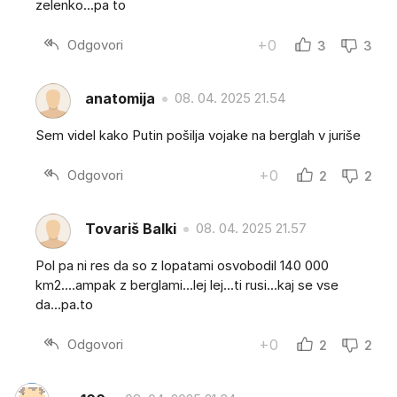
zelenko...pa to
Odgovori
+0
3
3
anatomija
08. 04. 2025 21.54
Sem videl kako Putin pošilja vojake na berglah v juriše
Odgovori
+0
2
2
Tovariš Balki
08. 04. 2025 21.57
Pol pa ni res da so z lopatami osvobodil 140 000
km2....ampak z berglami...lej lej...ti rusi...kaj se vse
da...pa.to
Odgovori
+0
2
2