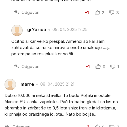
Odgovori
-1
2
3
gr?arica
09. 04. 2025 12.25
Očitno si kar veliko prespal. Armenci so kar sami
zahtevali da se ruske mirovne enote umaknejo ....ja
potem pa so res jokali ker so šli.
Odgovori
-1
0
1
marre
08. 04. 2025 21.21
Dobro 10.000 ni neka številka, to bodo Poljaki in ostale
članice EU zlahka zapolnile.. Pač treba bo gledat na lastno
obrambo in zdržat še te 3,5 leta shizofrenije in idiotizm.a,
ki prihaja od oranžnega id.iota.. Nato bo boljše..
Odgovori