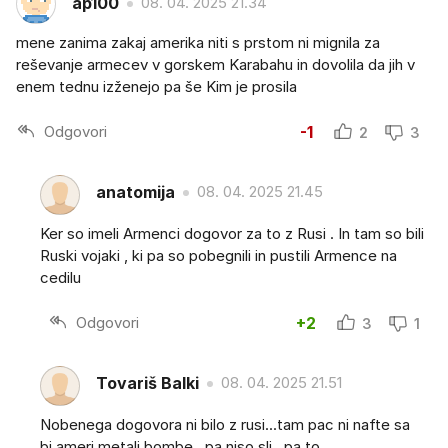
ap100
08. 04. 2025 21.34
mene zanima zakaj amerika niti s prstom ni mignila za
reševanje armecev v gorskem Karabahu in dovolila da jih v
enem tednu izženejo pa še Kim je prosila
Odgovori
-1
2
3
anatomija
08. 04. 2025 21.45
Ker so imeli Armenci dogovor za to z Rusi . In tam so bili
Ruski vojaki , ki pa so pobegnili in pustili Armence na
cedilu
Odgovori
+2
3
1
Tovariš Balki
08. 04. 2025 21.51
Nobenega dogovora ni bilo z rusi...tam pac ni nafte sa
bi ameri metali bombe...pa niso sli...pa to