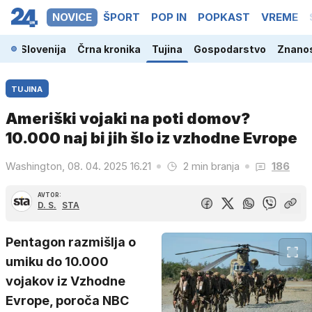
NOVICE
ŠPORT
POP IN
POPKAST
VREME
Slovenija
Črna kronika
Tujina
Gospodarstvo
Znanos
TUJINA
Ameriški vojaki na poti domov?
10.000 naj bi jih šlo iz vzhodne Evrope
Washington, 08. 04. 2025 16.21
2 min branja
186
AVTOR:
D. S.
STA
Pentagon razmišlja o
umiku do 10.000
vojakov iz Vzhodne
Evrope, poroča NBC