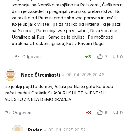
izgovarjal na Nemško manjšino na Poljskem , Češkem n
da jih je zasedel in preganjal večinsko prebivalstvo. No
za razliko od Putin ni pred sabo vse poravna in uničil .
Ko je ubijal civiliste , pa za razliko od Hitlerja , ki je pazil
na Nemce , Putin ubija vse pred sabo , Ni važno ali je
Ukrajinec ali Rus , Samo da je civilist , Po možnosti
otrok na Otroškem igrišču, kot v Krivem Rogu
Odgovori
+3
3
0
Nace Štremljasti
08. 04. 2025 20.46
jto jenkiji pojdite domov,Poljaki pa filajte gate ko bodo
začeli padati Orešnik SLAVA RUSIJI TE NJENEMU
VODSTU,ŽIVELA DEMOKRACIJA
Odgovori
-3
6
9
Rudar
08. 04. 2025 20.52