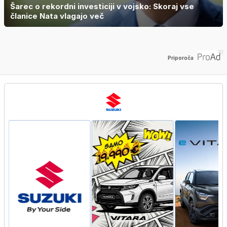
Šarec o rekordni investiciji v vojsko: Skoraj vse
članice Nata vlagajo več
Priporoča