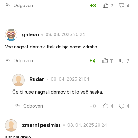
Odgovori
+3
7
4
galeon
08. 04. 2025 20.24
Vse nagnat domov. Itak delajo samo zdraho.
Odgovori
+4
11
7
Rudar
08. 04. 2025 21.04
Če bi ruse nagnali domov bi bilo več haska.
Odgovori
+0
4
4
zmerni pesimist
08. 04. 2025 20.24
Kar naj grejo