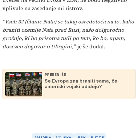
uvedel na večino uvoza v ZDA, ne bodo negativno
vplivale na zasedanje ministrov.
"Vseh 32 (članic Nata) se tukaj osredotoča na to, kako
braniti ozemlje Nata pred Rusi, našo dolgoročno
grožnjo, ki bo prisotna tudi po tem, ko bo, upam,
dosežen dogovor o Ukrajini,"
je še dodal.
PREBERI ŠE
Se Evropa zna braniti sama, če
ameriški vojaki odidejo?
AMERIKA
VOJSKA
UMIK
RUTTE