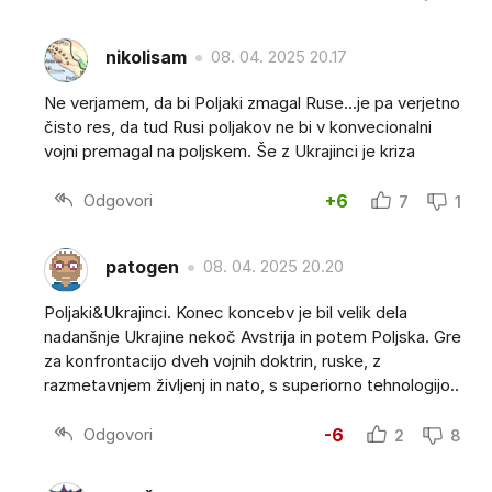
nikolisam
08. 04. 2025 20.17
Ne verjamem, da bi Poljaki zmagal Ruse...je pa verjetno
čisto res, da tud Rusi poljakov ne bi v konvecionalni
vojni premagal na poljskem. Še z Ukrajinci je kriza
Odgovori
+6
7
1
patogen
08. 04. 2025 20.20
Poljaki&Ukrajinci. Konec koncebv je bil velik dela
nadanšnje Ukrajine nekoč Avstrija in potem Poljska. Gre
za konfrontacijo dveh vojnih doktrin, ruske, z
razmetavnjem življenj in nato, s superiorno tehnologijo..
Odgovori
-6
2
8