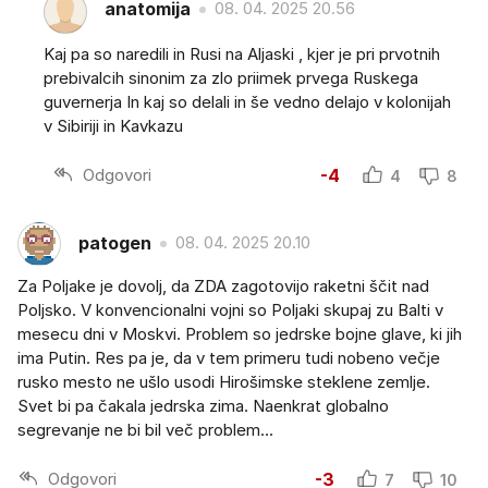
anatomija
08. 04. 2025 20.56
Kaj pa so naredili in Rusi na Aljaski , kjer je pri prvotnih
prebivalcih sinonim za zlo priimek prvega Ruskega
guvernerja In kaj so delali in še vedno delajo v kolonijah
v Sibiriji in Kavkazu
Odgovori
-4
4
8
patogen
08. 04. 2025 20.10
Za Poljake je dovolj, da ZDA zagotovijo raketni ščit nad
Poljsko. V konvencionalni vojni so Poljaki skupaj zu Balti v
mesecu dni v Moskvi. Problem so jedrske bojne glave, ki jih
ima Putin. Res pa je, da v tem primeru tudi nobeno večje
rusko mesto ne ušlo usodi Hirošimske steklene zemlje.
Svet bi pa čakala jedrska zima. Naenkrat globalno
segrevanje ne bi bil več problem...
Odgovori
-3
7
10