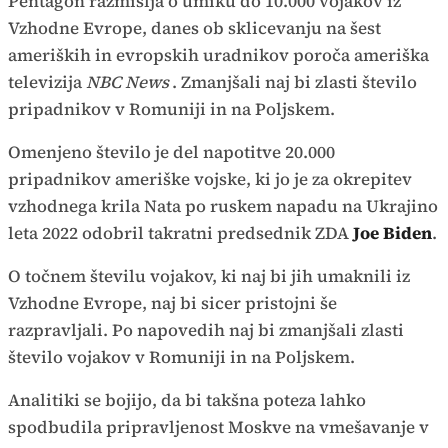
Pentagon razmišlja o umiku do 10.000 vojakov iz
Vzhodne Evrope, danes ob sklicevanju na šest
ameriških in evropskih uradnikov poroča ameriška
televizija
NBC News
. Zmanjšali naj bi zlasti število
pripadnikov v Romuniji in na Poljskem.
Omenjeno število je del napotitve 20.000
pripadnikov ameriške vojske, ki jo je za okrepitev
vzhodnega krila Nata po ruskem napadu na Ukrajino
leta 2022 odobril takratni predsednik ZDA
Joe Biden
.
O točnem številu vojakov, ki naj bi jih umaknili iz
Vzhodne Evrope, naj bi sicer pristojni še
razpravljali. Po napovedih naj bi zmanjšali zlasti
število vojakov v Romuniji in na Poljskem.
Analitiki se bojijo, da bi takšna poteza lahko
spodbudila pripravljenost Moskve na vmešavanje v