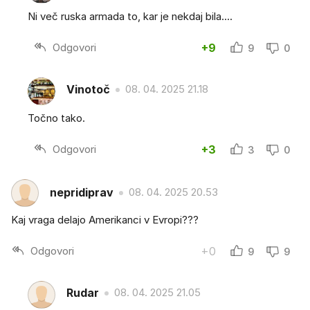
Ni več ruska armada to, kar je nekdaj bila....
Odgovori
+9
9
0
Vinotoč
08. 04. 2025 21.18
Točno tako.
Odgovori
+3
3
0
nepridiprav
08. 04. 2025 20.53
Kaj vraga delajo Amerikanci v Evropi???
Odgovori
+0
9
9
Rudar
08. 04. 2025 21.05