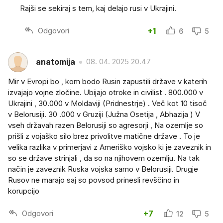
Rajši se sekiraj s tem, kaj delajo rusi v Ukrajini.
Odgovori
+1
6
5
anatomija
08. 04. 2025 20.47
Mir v Evropi bo , kom bodo Rusin zapustili države v katerih
izvajajo vojne zločine. Ubijajo otroke in civilist . 800.000 v
Ukrajini , 30.000 v Moldaviji (Pridnestrje) . Več kot 10 tisoč
v Belorusiji. 30 .000 v Gruziji (Južna Osetija , Abhazija ) V
vseh državah razen Belorusiji so agresorji , Na ozemlje so
prišli z vojaško silo brez privolitve matične države . To je
velika razlika v primerjavi z Ameriško vojsko ki je zaveznik in
so se države strinjali , da so na njihovem ozemlju. Na tak
način je zaveznik Ruska vojska samo v Belorusiji. Drugje
Rusov ne marajo saj so povsod prinesli revščino in
korupcijo
Odgovori
+7
12
5