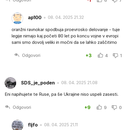
-1
6
7
ap100
08. 04. 2025 21.32
oranžni ravnokar spodbuja proevrosko delovanje - tuje
legije nimajo kaj početi 80 let po koncu vojne v evropi
sami smo dovolj veliki in močni da se lahko zaščitimo
Odgovori
+3
4
1
SDS_je_poden
08. 04. 2025 21.08
Eni napihujete te Ruse, pa še Ukrajine niso uspeli zasesti.
Odgovori
+9
9
0
fljfo
08. 04. 2025 21.11