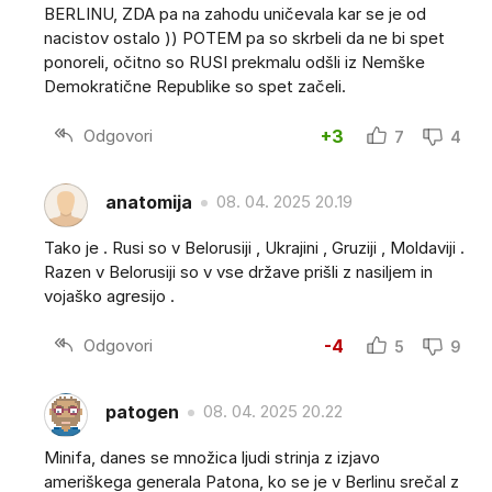
BERLINU, ZDA pa na zahodu uničevala kar se je od
nacistov ostalo )) POTEM pa so skrbeli da ne bi spet
ponoreli, očitno so RUSI prekmalu odšli iz Nemške
Demokratične Republike so spet začeli.
Odgovori
+3
7
4
anatomija
08. 04. 2025 20.19
Tako je . Rusi so v Belorusiji , Ukrajini , Gruziji , Moldaviji .
Razen v Belorusiji so v vse države prišli z nasiljem in
vojaško agresijo .
Odgovori
-4
5
9
patogen
08. 04. 2025 20.22
Minifa, danes se množica ljudi strinja z izjavo
ameriškega generala Patona, ko se je v Berlinu srečal z