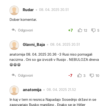
Rudar
08. 04. 2025 20.51
Dober komentar.
Odgovori
+7
12
5
Glavni_Baja
08. 04. 2025 20.51
anatomija 08. 04. 2025 20.36 -3 Rusi niso pomagali
nacizma . Oni so ga izvozili v Rusijo . NEBULOZA dneva
😁😁😁
Odgovori
-7
3
10
anatomija
08. 04. 2025 21.52
In kaj v tem ni resnica Napadajo Sosednjo državi in se
zagovarjajo Rusko manjšino . Enako se je Hitler