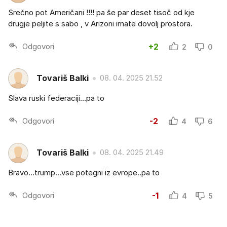
Srečno pot Američani !!!! pa še par deset tisoč od kje
drugje peljite s sabo , v Arizoni imate dovolj prostora.
Odgovori
+2
2
0
Tovariš Balki
08. 04. 2025 21.52
Slava ruski federaciji...pa to
Odgovori
-2
4
6
Tovariš Balki
08. 04. 2025 21.49
Bravo...trump...vse potegni iz evrope..pa to
Odgovori
-1
4
5