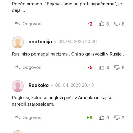
Rdečo armado. "Bojevali smo se proti napačnemu", je
dejal...
Odgovori
-2
6
8
anatomija
08. 04. 2025 20.36
Rusi niso pomagali nacizma . Oni so ga izvozili v Rusijo .
Odgovori
-5
4
9
Rookoko
08. 04. 2025 20.43
Poglej si, kako so angleži prišli v Ameriko in kaj so
naredili staroselcem.
Odgovori
+6
9
3