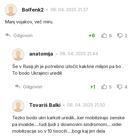
Bolfenk2
08. 04. 2025 21.37
Manj vojakov, več miru.
Odgovori
+6
8
2
anatomija
08. 04. 2025 21.44
Še v Rusiji jih je potrebno izločit kakšne milijon pa bo .
To bodo Ukrajinci uredili
Odgovori
+1
5
4
Tovariš Balki
08. 04. 2025 21.50
Tezko bodo ukri karkoli uredili...ker mobilizirajo zenske
pa invalide....tudi ljudi z downovim sindromom....videi
mobilizacije so v 10 tisocih....bogi kaj jim dela