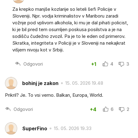
Za krepko manjše kozlarije so leteli šefi Policije v
Sloveniji. Npr. vodja kriminalistov v Mariboru zaradi
vožnje pod vplivom alkohola, ki mu je dal pihati policist,
ki je bil pred tem osumljen poskusa posilstva a je na
sodišču čudežno zvozil. Pa je to le eden od primerov.
Skratka, integriteta v Policiji je v Sloveniji na nekajkrat
višjem nivoju kot v Srbiji.
Odgovori
+1
4
3
bohinj je zakon
15. 05. 2026 19.48
Prikril? Je. To vsi vemo. Balkan, Europa, World.
Odgovori
+4
6
2
SuperFino
15. 05. 2026 19.33