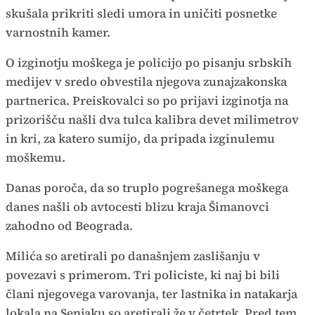
skušala prikriti sledi umora in uničiti posnetke
varnostnih kamer.
O izginotju moškega je policijo po pisanju srbskih
medijev v sredo obvestila njegova zunajzakonska
partnerica. Preiskovalci so po prijavi izginotja na
prizorišču našli dva tulca kalibra devet milimetrov
in kri, za katero sumijo, da pripada izginulemu
moškemu.
Danas poroča, da so truplo pogrešanega moškega
danes našli ob avtocesti blizu kraja Šimanovci
zahodno od Beograda.
Milića so aretirali po današnjem zaslišanju v
povezavi s primerom. Tri policiste, ki naj bi bili
člani njegovega varovanja, ter lastnika in natakarja
lokala na Senjaku so aretirali že v četrtek. Pred tem