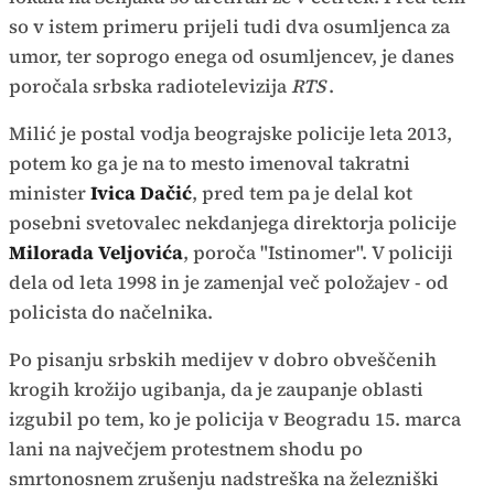
so v istem primeru prijeli tudi dva osumljenca za
umor, ter soprogo enega od osumljencev, je danes
poročala srbska radiotelevizija
RTS
.
Milić je postal vodja beograjske policije leta 2013,
potem ko ga je na to mesto imenoval takratni
minister
Ivica Dačić
, pred tem pa je delal kot
posebni svetovalec nekdanjega direktorja policije
Milorada Veljovića
, poroča "Istinomer". V policiji
dela od leta 1998 in je zamenjal več položajev - od
policista do načelnika.
Po pisanju srbskih medijev v dobro obveščenih
krogih krožijo ugibanja, da je zaupanje oblasti
izgubil po tem, ko je policija v Beogradu 15. marca
lani na največjem protestnem shodu po
smrtonosnem zrušenju nadstreška na železniški