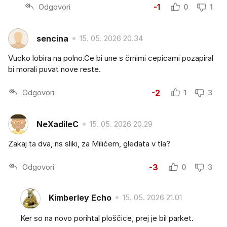
Odgovori
-1
0
1
sencina
15. 05. 2026 20.34
Vucko lobira na polno.Ce bi une s črnimi cepicami pozapiral
bi morali puvat nove reste.
Odgovori
-2
1
3
NeXadileC
15. 05. 2026 20.29
Zakaj ta dva, ns sliki, za Milićem, gledata v tla?
Odgovori
-3
0
3
Kimberley Echo
15. 05. 2026 21.01
Ker so na novo porihtal ploščice, prej je bil parket.