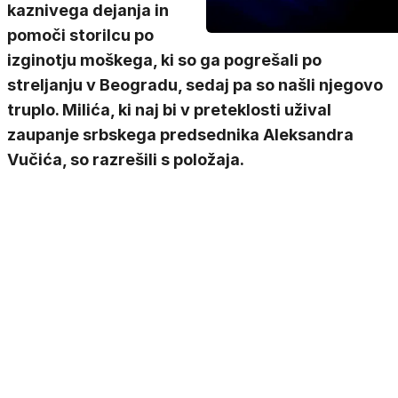
kaznivega dejanja in
pomoči storilcu po
izginotju moškega, ki so ga pogrešali po
streljanju v Beogradu, sedaj pa so našli njegovo
truplo. Milića, ki naj bi v preteklosti užival
zaupanje srbskega predsednika Aleksandra
Vučića, so razrešili s položaja.