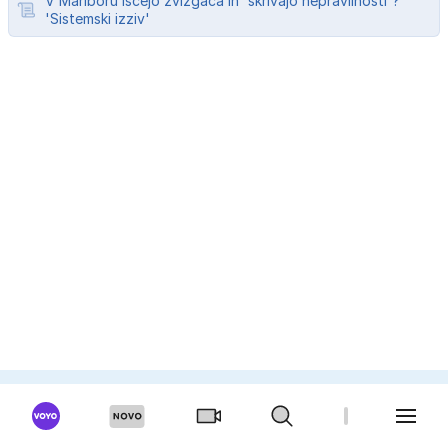
V Mariboru iščejo žvižgača in 'skrivajo nepravilnosti'?
'Sistemski izziv'
TV SPORED
Poroka na prvi pogled: Hrvaška