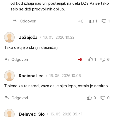
od kod izhaja naš vrli poštenjak na čelu DZ? Pa še tako
zelo se drži predvolilnih obljub.
Odgovori
+0
1
1
Jožajoža
16. 05. 2026 10.22
Tako delujejo skrajni desničarji
Odgovori
-5
1
6
Racional-ec
16. 05. 2026 10.06
Tipicno za ta narod, vazn da je njim lepo, ostalo je nebitno.
Odgovori
0
0
Delavec_Slo
16. 05. 2026 09.41