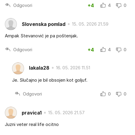
Odgovori
+4
4
0
Slovenska pomlad
15. 05. 2026 21.59
Ampak Stevanović je pa poštenjak.
Odgovori
+4
4
0
lakala28
16. 05. 2026 11.51
Je. Slučajno je bil obsojen kot goljuf.
Odgovori
0
0
pravica1
15. 05. 2026 21.57
Juzni veter real life ocitno