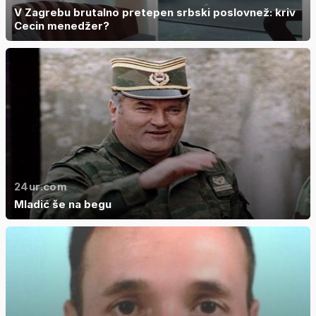
V Zagrebu brutalno pretepen srbski poslovnež: kriv
Cecin menedžer?
24ur.com
Mladić še na begu