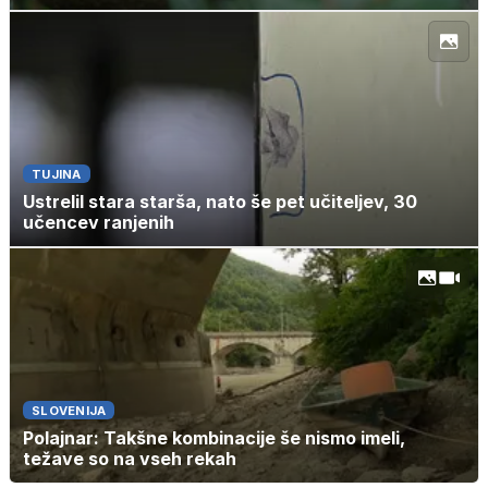
TUJINA
Ustrelil stara starša, nato še pet učiteljev, 30
učencev ranjenih
SLOVENIJA
Polajnar: Takšne kombinacije še nismo imeli,
težave so na vseh rekah