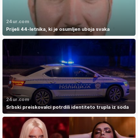
24ur.com
Prijeli 44-letnika, ki je osumljen uboja svaka
24ur.com
Srbski preiskovalci potrdili identiteto trupla iz soda