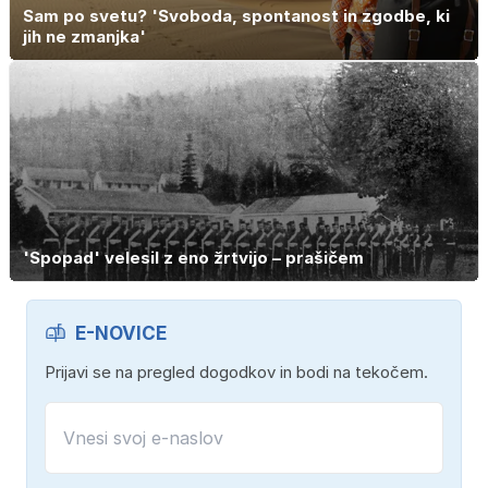
Sam po svetu? 'Svoboda, spontanost in zgodbe, ki
jih ne zmanjka'
'Spopad' velesil z eno žrtvijo – prašičem
E-NOVICE
Prijavi se na pregled dogodkov in bodi na tekočem.