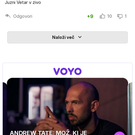
Juzni Vetar v zivo
Odgovori
+9
10
1
Naloži več