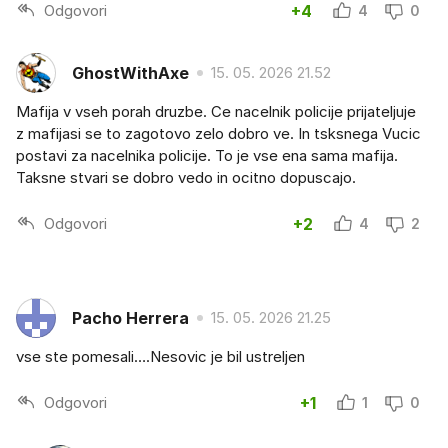
Odgovori
+4
4
0
GhostWithAxe
15. 05. 2026 21.52
Mafija v vseh porah druzbe. Ce nacelnik policije prijateljuje
z mafijasi se to zagotovo zelo dobro ve. In tsksnega Vucic
postavi za nacelnika policije. To je vse ena sama mafija.
Taksne stvari se dobro vedo in ocitno dopuscajo.
Odgovori
+2
4
2
Pacho Herrera
15. 05. 2026 21.25
vse ste pomesali….Nesovic je bil ustreljen
Odgovori
+1
1
0