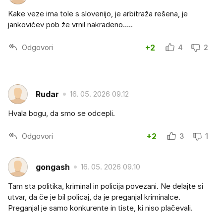
Kake veze ima tole s slovenijo, je arbitraža rešena, je
jankovičev pob že vrnil nakradeno.....
Odgovori
+2
4
2
Rudar
16. 05. 2026 09.12
Hvala bogu, da smo se odcepli.
Odgovori
+2
3
1
gongash
16. 05. 2026 09.10
Tam sta politika, kriminal in policija povezani. Ne delajte si
utvar, da če je bil policaj, da je preganjal kriminalce.
Preganjal je samo konkurente in tiste, ki niso plačevali.