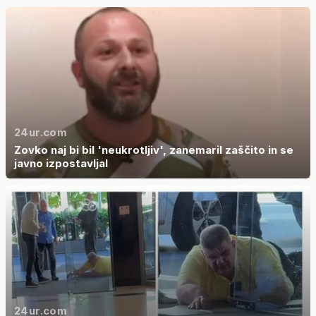
24ur.com
Zovko naj bi bil 'neukrotljiv', zanemaril zaščito in se
javno izpostavljal
24ur.com