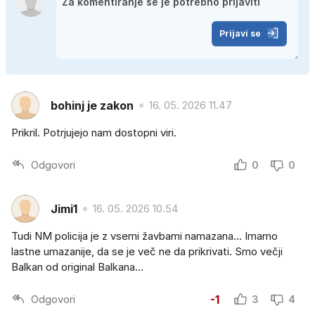
Prijavi se
bohinj je zakon
16. 05. 2026 11.47
Prikril. Potrjujejo nam dostopni viri.
Odgovori
0
0
Jimi1
16. 05. 2026 10.54
Tudi NM policija je z vsemi žavbami namazana... Imamo
lastne umazanije, da se je več ne da prikrivati. Smo večji
Balkan od original Balkana...
Odgovori
-1
3
4