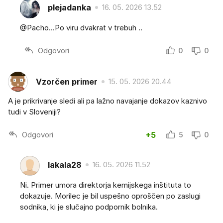
plejadanka
16. 05. 2026 13.52
@Pacho...Po viru dvakrat v trebuh ..
Odgovori
0
0
Vzorčen primer
15. 05. 2026 20.44
A je prikrivanje sledi ali pa lažno navajanje dokazov kaznivo
tudi v Sloveniji?
Odgovori
+5
5
0
lakala28
16. 05. 2026 11.52
Ni. Primer umora direktorja kemijskega inštituta to
dokazuje. Morilec je bil uspešno oproščen po zaslugi
sodnika, ki je slučajno podpornik bolnika.