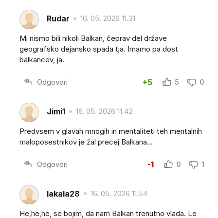
Rudar
16. 05. 2026 11.31
Mi nismo bili nikoli Balkan, čeprav del države
geografsko dejansko spada tja. Imamo pa dost
balkancev, ja.
Odgovori
+5
5
0
Jimi1
16. 05. 2026 11.42
Predvsem v glavah mnogih in mentaliteti teh mentalnih
maloposestnikov je žal precej Balkana...
Odgovori
-1
0
1
lakala28
16. 05. 2026 11.54
He,he,he, se bojim, da nam Balkan trenutno vlada. Le