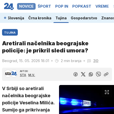
NOVICE
ŠPORT
POP IN
POPKAST
VREME
Slovenija
Črna kronika
Tujina
Gospodarstvo
Znanos
TUJINA
Aretirali načelnika beograjske
policije: je prikril sledi umora?
Beograd, 15. 05. 2026 18.01
2 min branja
30
AVTOR:
STA
M.V.
V Srbiji so aretirali
načelnika beograjske
policije Veselina Milića.
Sumijo ga prikrivanja