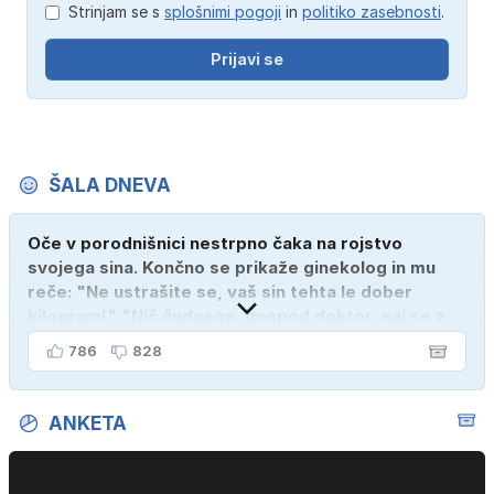
Strinjam se s
splošnimi pogoji
in
politiko zasebnosti
.
Prijavi se
ŠALA DNEVA
Oče v porodnišnici nestrpno čaka na rojstvo
svojega sina. Končno se prikaže ginekolog in mu
reče: "Ne ustrašite se, vaš sin tehta le dober
kilogram!" "Nič čudnega, gospod doktor, saj se z
ženo poznava šele tri mesece."
786
828
ANKETA