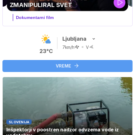
MOJ PRIJATELJ PINGVIN
Film meseca / družinski, pustolovski
Ljubljana
7km/h
V
23°C
VREME
SLOVENIJA
Inšpektorji v poostren nadzor odvzema vode iz