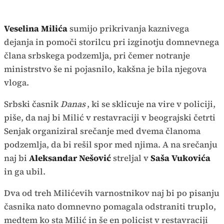
Veselina Milića
sumijo prikrivanja kaznivega
dejanja in pomoči storilcu pri izginotju domnevnega
člana srbskega podzemlja, pri čemer notranje
ministrstvo še ni pojasnilo, kakšna je bila njegova
vloga.
Srbski časnik
Danas
, ki se sklicuje na vire v policiji,
piše, da naj bi Milić v restavraciji v beograjski četrti
Senjak organiziral srečanje med dvema članoma
podzemlja, da bi rešil spor med njima. A na srečanju
naj bi
Aleksandar Nešović
streljal v
Saša Vukovića
in ga ubil.
Dva od treh Milićevih varnostnikov naj bi po pisanju
časnika nato domnevno pomagala odstraniti truplo,
medtem ko sta Milić in še en policist v restavraciji