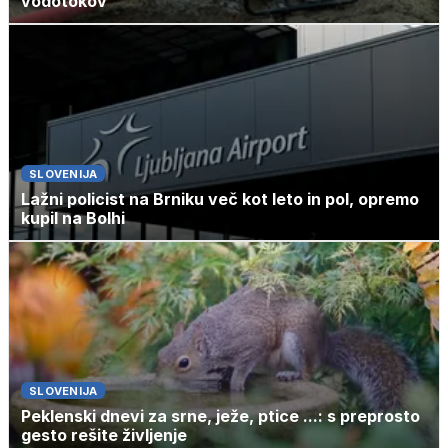
vodotokov
SLOVENIJA
Lažni policist na Brniku več kot leto in pol, opremo
kupil na Bolhi
SLOVENIJA
Peklenski dnevi za srne, ježe, ptice ...: s preprosto
gesto rešite življenje