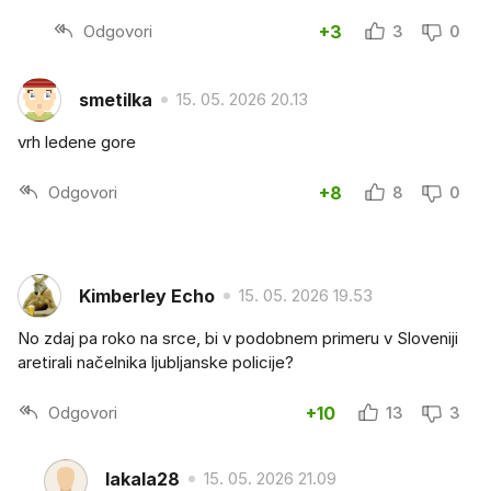
Odgovori
+3
3
0
smetilka
15. 05. 2026 20.13
vrh ledene gore
Odgovori
+8
8
0
Kimberley Echo
15. 05. 2026 19.53
No zdaj pa roko na srce, bi v podobnem primeru v Sloveniji
aretirali načelnika ljubljanske policije?
Odgovori
+10
13
3
lakala28
15. 05. 2026 21.09