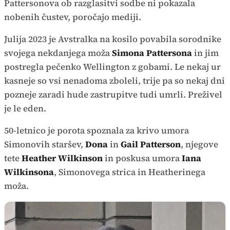
Pattersonova ob razglasitvi sodbe ni pokazala
nobenih čustev, poročajo mediji.
Julija 2023 je Avstralka na kosilo povabila sorodnike
svojega nekdanjega moža
Simona Pattersona
in jim
postregla pečenko Wellington z gobami. Le nekaj ur
kasneje so vsi nenadoma zboleli, trije pa so nekaj dni
pozneje zaradi hude zastrupitve tudi umrli. Preživel
je le eden.
50-letnico je porota spoznala za krivo umora
Simonovih staršev,
Dona
in
Gail Patterson
, njegove
tete
Heather Wilkinson
in poskusa umora
Iana
Wilkinsona
, Simonovega strica in Heatherinega
moža.