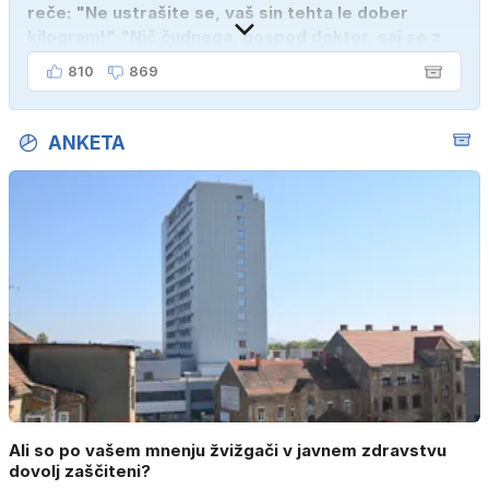
reče: "Ne ustrašite se, vaš sin tehta le dober
kilogram!" "Nič čudnega, gospod doktor, saj se z
ženo poznava šele tri mesece."
810
869
ANKETA
Ali so po vašem mnenju žvižgači v javnem zdravstvu
dovolj zaščiteni?