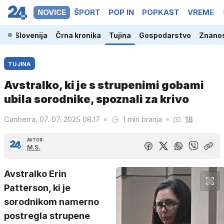
NOVICE
ŠPORT
POP IN
POPKAST
VREME
Slovenija
Črna kronika
Tujina
Gospodarstvo
Znanos
TUJINA
Avstralko, ki je s strupenimi gobami
ubila sorodnike, spoznali za krivo
Canberra, 07. 07. 2025 08.17
1 min branja
18
AVTOR:
M.S.
Avstralko Erin
Patterson, ki je
sorodnikom namerno
postregla strupene