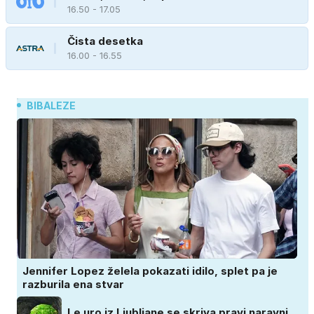
16.50 - 17.05
Čista desetka
16.00 - 16.55
BIBALEZE
Jennifer Lopez želela pokazati idilo, splet pa je
razburila ena stvar
Le uro iz Ljubljane se skriva pravi naravni