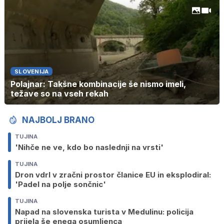
SLOVENIJA
Polajnar: Takšne kombinacije še nismo imeli,
težave so na vseh rekah
NAJBOLJ BRANO
TUJINA
'Nihče ne ve, kdo bo naslednji na vrsti'
TUJINA
Dron vdrl v zračni prostor članice EU in eksplodiral:
'Padel na polje sončnic'
TUJINA
Napad na slovenska turista v Medulinu: policija
prijela še enega osumljenca