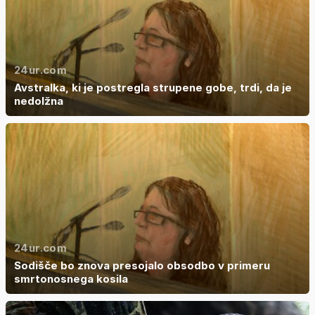
24ur.com
Avstralka, ki je postregla strupene gobe, trdi, da je
nedolžna
24ur.com
Sodišče bo znova presojalo obsodbo v primeru
smrtonosnega kosila