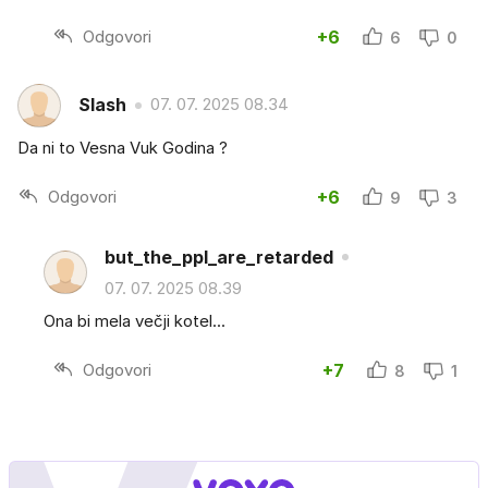
Odgovori
+6
6
0
Slash
07. 07. 2025 08.34
Da ni to Vesna Vuk Godina ?
Odgovori
+6
9
3
but_the_ppl_are_retarded
07. 07. 2025 08.39
Ona bi mela večji kotel...
Odgovori
+7
8
1