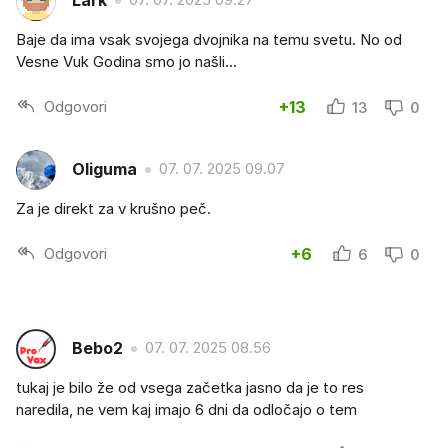
Lark
Baje da ima vsak svojega dvojnika na temu svetu. No od
Vesne Vuk Godina smo jo našli...
Odgovori
+13
13
0
Oliguma
07. 07. 2025 09.07
Za je direkt za v krušno peč.
Odgovori
+6
6
0
Bebo2
07. 07. 2025 08.56
tukaj je bilo že od vsega začetka jasno da je to res
naredila, ne vem kaj imajo 6 dni da odločajo o tem