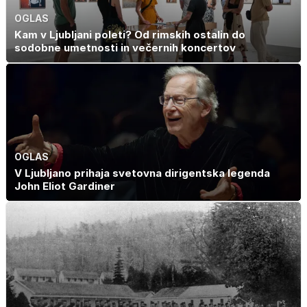
OGLAS
Kam v Ljubljani poleti? Od rimskih ostalin do
sodobne umetnosti in večernih koncertov
OGLAS
V Ljubljano prihaja svetovna dirigentska legenda
John Eliot Gardiner