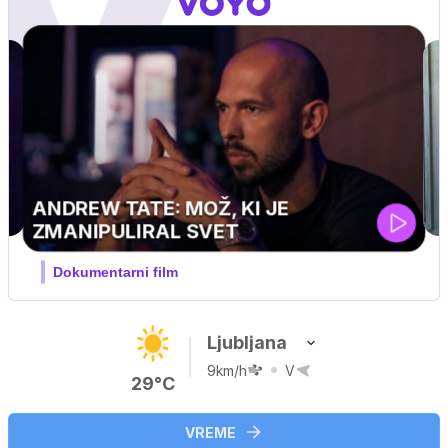
MOJ PRIJATELJ PINGVIN
Film meseca / družinski, pustolovski
Ljubljana
9km/h
V
29°C
VREME