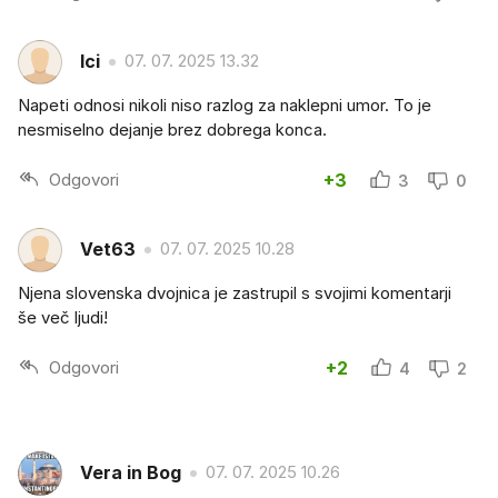
Ici
07. 07. 2025 13.32
Napeti odnosi nikoli niso razlog za naklepni umor. To je
nesmiselno dejanje brez dobrega konca.
Odgovori
+3
3
0
Vet63
07. 07. 2025 10.28
Njena slovenska dvojnica je zastrupil s svojimi komentarji
še več ljudi!
Odgovori
+2
4
2
Vera in Bog
07. 07. 2025 10.26