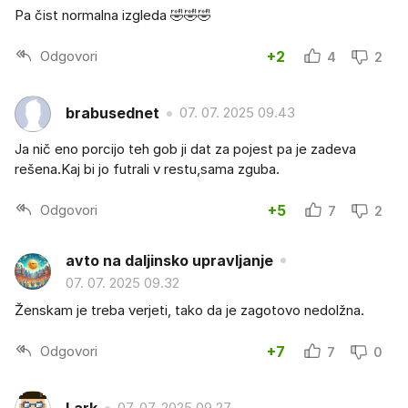
Pa čist normalna izgleda 🤣🤣🤣
Odgovori
+2
4
2
brabusednet
07. 07. 2025 09.43
Ja nič eno porcijo teh gob ji dat za pojest pa je zadeva
rešena.Kaj bi jo futrali v restu,sama zguba.
Odgovori
+5
7
2
avto na daljinsko upravljanje
07. 07. 2025 09.32
Ženskam je treba verjeti, tako da je zagotovo nedolžna.
Odgovori
+7
7
0
07. 07. 2025 09.27