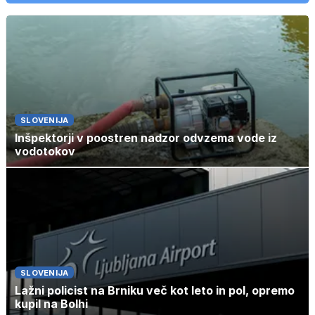
SLOVENIJA
Inšpektorji v poostren nadzor odvzema vode iz
vodotokov
SLOVENIJA
Lažni policist na Brniku več kot leto in pol, opremo
kupil na Bolhi