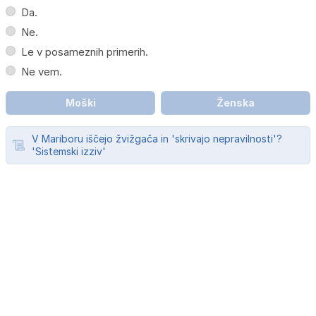
Da.
Ne.
Le v posameznih primerih.
Ne vem.
Moški
Ženska
V Mariboru iščejo žvižgača in 'skrivajo nepravilnosti'?
'Sistemski izziv'