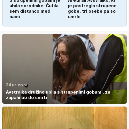
S strupenimi gobami je
Aretirali Avstralko, ki
ubila sorodnike: Čutila
je postregla strupene
sem distanco med
gobe, tri osebe pa so
nami
umrle
24ur.com
Avstralka družino ubila s strupenimi gobami, za
zapahi bo do smrti