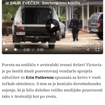
Iz 24UR ZVEČER: Smrtonosno kosilo
Predvajaj
Loaded
:
0%
Current
0:00
/
Duration
0:00
Predvajaj
Tiho
Celoz
način
Time
Porota na sodišču v avstralski zvezni državi Victoria
je po šestih dneh posvetovanj vendarle sprejela
odločitev in
Erin Patterson
spoznala za krivo v vseh
točkah obtožnice. S tem se je končalo devettedensko
sojenje, ki je bilo deležno veliko medijske pozornosti
tako v Avstraliji kot po svetu.