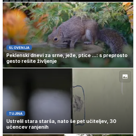
SLOVENIJA
Peklenski dnevi za srne, ježe, ptice ...: s preprosto
gesto rešite življenje
TUJINA
Ustrelil stara starša, nato še pet učiteljev, 30
učencev ranjenih