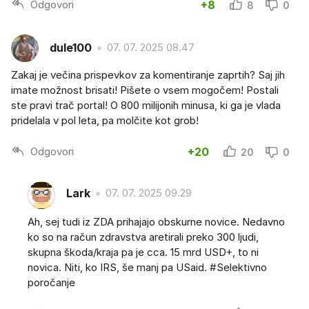
Odgovori
+8
8
0
dule100
07. 07. 2025 08.47
Zakaj je večina prispevkov za komentiranje zaprtih? Saj jih
imate možnost brisati! Pišete o vsem mogočem! Postali
ste pravi trač portal! O 800 milijonih minusa, ki ga je vlada
pridelala v pol leta, pa molčite kot grob!
Odgovori
+20
20
0
Lark
07. 07. 2025 09.29
Ah, sej tudi iz ZDA prihajajo obskurne novice. Nedavno
ko so na račun zdravstva aretirali preko 300 ljudi,
skupna škoda/kraja pa je cca. 15 mrd USD+, to ni
novica. Niti, ko IRS, še manj pa USaid. #Selektivno
poročanje