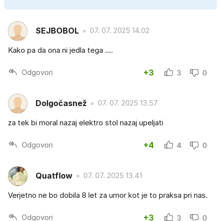
SEJBOBOL
07. 07. 2025 14.02
Kako pa da ona ni jedla tega ....
Odgovori
+3
3
0
Dolgočasnež
07. 07. 2025 13.57
za tek bi moral nazaj elektro stol nazaj upeljati
Odgovori
+4
4
0
Quatflow
07. 07. 2025 13.41
Verjetno ne bo dobila 8 let za umor kot je to praksa pri nas.
Odgovori
+3
3
0