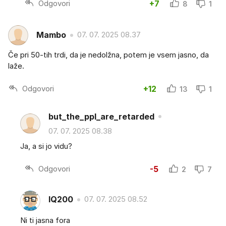
Odgovori
+7
8
1
Mambo
07. 07. 2025 08.37
Če pri 50-tih trdi, da je nedolžna, potem je vsem jasno, da
laže.
Odgovori
+12
13
1
but_the_ppl_are_retarded
07. 07. 2025 08.38
Ja, a si jo vidu?
Odgovori
-5
2
7
IQ200
07. 07. 2025 08.52
Ni ti jasna fora