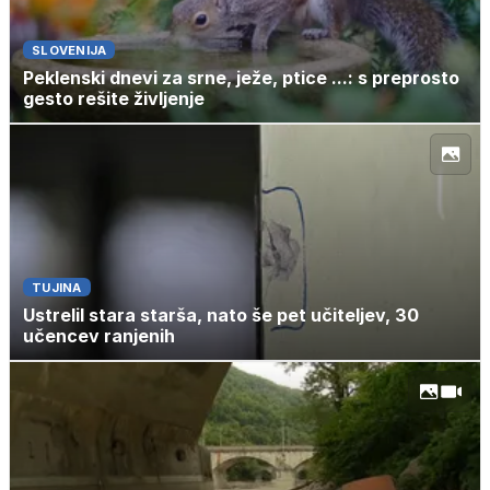
SLOVENIJA
Peklenski dnevi za srne, ježe, ptice ...: s preprosto
gesto rešite življenje
TUJINA
Ustrelil stara starša, nato še pet učiteljev, 30
učencev ranjenih