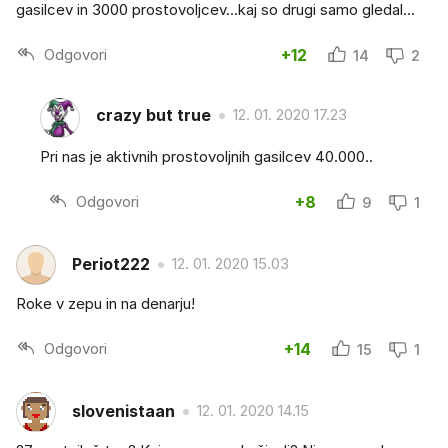
gasilcev in 3000 prostovoljcev...kaj so drugi samo gledal...
Odgovori
+12
14
2
crazy but true
12. 01. 2020 17.23
Pri nas je aktivnih prostovoljnih gasilcev 40.000..
Odgovori
+8
9
1
Periot222
12. 01. 2020 15.03
Roke v zepu in na denarju!
Odgovori
+14
15
1
slovenistaan
12. 01. 2020 14.15