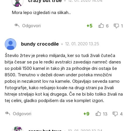
crazy but true
12. 01. 2020 14.04
Mora lepo izgledati na slikah..
Odgovori
+5
6
1
bundy crocodile
12. 01. 2020 13.25
Število žrtev je preko milijarda, ker so tudi živali čuteča
bitja česar se pa le redki avstralci zavedajo namreč danes
so pobili 1500 kamel in tako jih za prihodnje dni ostaja še
8500. Trenutno v deželi down under poteka množični
poboj in nezakonit lov na kamele. Objavljajo seveda samo
fotografije, kako rešujejo koale na drugi strani pa živali
hitreje streljajo kot kaj drugega. Če ne bi bilo toliko živali na
tej celini, gladko podpišem da vse komplet izgori.
Odgovori
+9
13
4