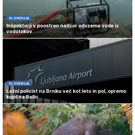
SLOVENIJA
Inšpektorji v poostren nadzor odvzema vode iz
vodotokov
SLOVENIJA
Lažni policist na Brniku več kot leto in pol, opremo
kupil na Bolhi