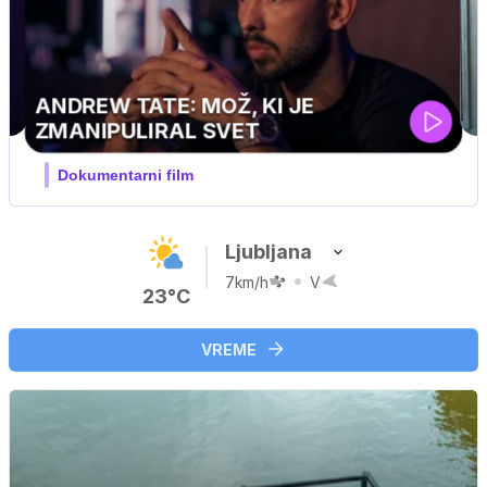
MOJ PRIJATELJ PINGVIN
Film meseca / družinski, pustolovski
Ljubljana
7km/h
V
23°C
VREME