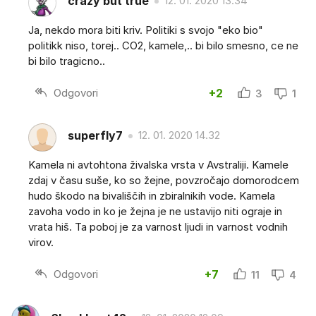
crazy but true
12. 01. 2020 13.34
Ja, nekdo mora biti kriv. Politiki s svojo "eko bio"
politikk niso, torej.. CO2, kamele,.. bi bilo smesno, ce ne
bi bilo tragicno..
Odgovori
+2
3
1
superfly7
12. 01. 2020 14.32
Kamela ni avtohtona živalska vrsta v Avstraliji. Kamele
zdaj v času suše, ko so žejne, povzročajo domorodcem
hudo škodo na bivališčih in zbiralnikih vode. Kamela
zavoha vodo in ko je žejna je ne ustavijo niti ograje in
vrata hiš. Ta poboj je za varnost ljudi in varnost vodnih
virov.
Odgovori
+7
11
4