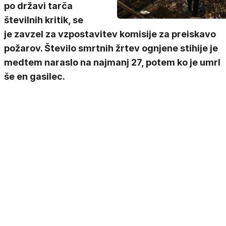
po državi tarča
številnih kritik, se
je zavzel za vzpostavitev komisije za preiskavo
požarov. Število smrtnih žrtev ognjene stihije je
medtem naraslo na najmanj 27, potem ko je umrl
še en gasilec.