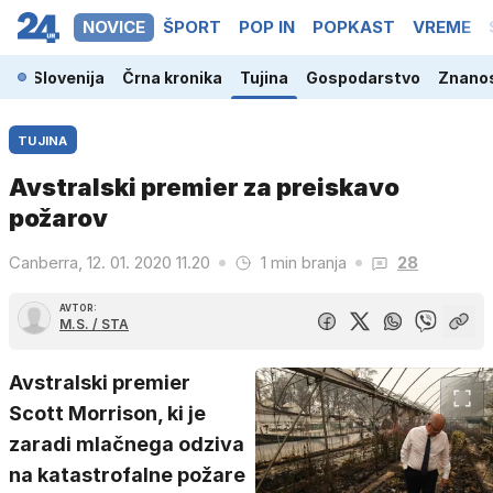
NOVICE
ŠPORT
POP IN
POPKAST
VREME
Slovenija
Črna kronika
Tujina
Gospodarstvo
Znanos
TUJINA
Avstralski premier za preiskavo
požarov
Canberra, 12. 01. 2020 11.20
1 min branja
28
AVTOR:
M.S. / STA
Avstralski premier
Scott Morrison, ki je
zaradi mlačnega odziva
na katastrofalne požare