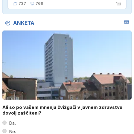
ženo poznava šele tri mesece."
737
769
ANKETA
Ali so po vašem mnenju žvižgači v javnem zdravstvu
dovolj zaščiteni?
Da.
Ne.