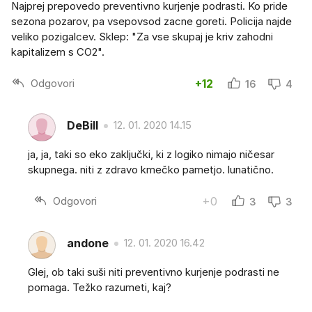
Najprej prepovedo preventivno kurjenje podrasti. Ko pride
sezona pozarov, pa vsepovsod zacne goreti. Policija najde
veliko pozigalcev. Sklep: "Za vse skupaj je kriv zahodni
kapitalizem s CO2".
Odgovori
+12
16
4
DeBill
12. 01. 2020 14.15
ja, ja, taki so eko zaključki, ki z logiko nimajo ničesar
skupnega. niti z zdravo kmečko pametjo. lunatično.
Odgovori
+0
3
3
andone
12. 01. 2020 16.42
Glej, ob taki suši niti preventivno kurjenje podrasti ne
pomaga. Težko razumeti, kaj?