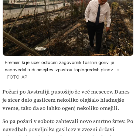
Premier, ki je sicer odločen zagovornik fosilnih goriv, je
napovedal tudi omejitev izpustov toplogrednih plinov.
FOTO: AP
Požari po Avstraliji pustošijo že več mesecev. Danes
je sicer delo gasilcem nekoliko olajšalo hladnejše
vreme, tako da so lahko ogenj nekoliko omejili.
So pa požari v soboto zahtevali novo smrtno žrtev. Po
navedbah poveljnika gasilcev v zvezni državi