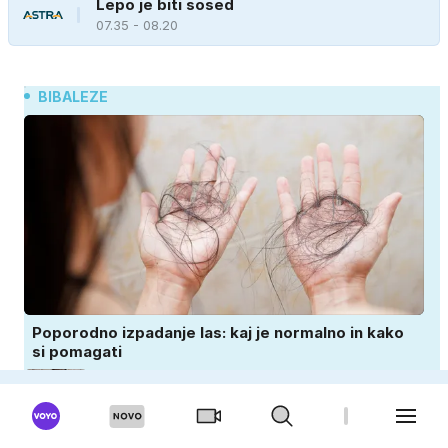
Lepo je biti sosed
07.35 - 08.20
BIBALEZE
Poporodno izpadanje las: kaj je normalno in kako
si pomagati
Jennifer Lopez želela pokazati idilo, splet
pa je razburila ena stvar