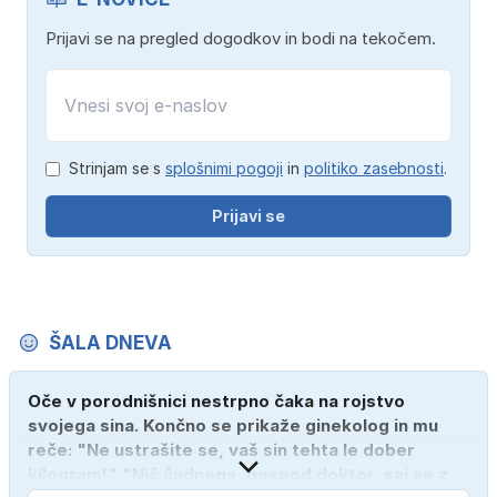
Prijavi se na pregled dogodkov in bodi na tekočem.
Strinjam se s
splošnimi pogoji
in
politiko zasebnosti
.
Prijavi se
ŠALA DNEVA
Oče v porodnišnici nestrpno čaka na rojstvo
svojega sina. Končno se prikaže ginekolog in mu
reče: "Ne ustrašite se, vaš sin tehta le dober
kilogram!" "Nič čudnega, gospod doktor, saj se z