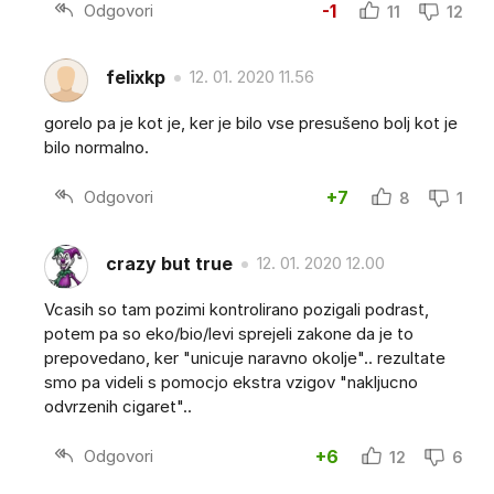
Odgovori
-1
11
12
felixkp
12. 01. 2020 11.56
gorelo pa je kot je, ker je bilo vse presušeno bolj kot je
bilo normalno.
Odgovori
+7
8
1
crazy but true
12. 01. 2020 12.00
Vcasih so tam pozimi kontrolirano pozigali podrast,
potem pa so eko/bio/levi sprejeli zakone da je to
prepovedano, ker "unicuje naravno okolje".. rezultate
smo pa videli s pomocjo ekstra vzigov "nakljucno
odvrzenih cigaret"..
Odgovori
+6
12
6