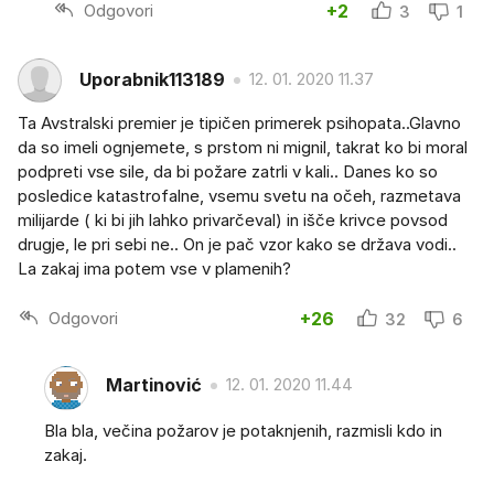
Odgovori
+2
3
1
Uporabnik113189
12. 01. 2020 11.37
Ta Avstralski premier je tipičen primerek psihopata..Glavno
da so imeli ognjemete, s prstom ni mignil, takrat ko bi moral
podpreti vse sile, da bi požare zatrli v kali.. Danes ko so
posledice katastrofalne, vsemu svetu na očeh, razmetava
milijarde ( ki bi jih lahko privarčeval) in išče krivce povsod
drugje, le pri sebi ne.. On je pač vzor kako se država vodi..
La zakaj ima potem vse v plamenih?
Odgovori
+26
32
6
Martinović
12. 01. 2020 11.44
Bla bla, večina požarov je potaknjenih, razmisli kdo in
zakaj.