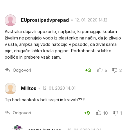
EUprostipadvprepad
12. 01. 2020 14.12
Avstralci objavili opozorilo, naj ljudje, ki pomagajo koalam
živalim ne ponujajo vodo iz plastenke na način, da jo zlivajo
v usta, ampka naj vodo natočijo v posodo, da žival sama
pije, drugače lahko koala pogine. Podrobnosti si lahko
poišče in prebere vsak sam.
Odgovori
+3
5
2
Militos
12. 01. 2020 14.01
Tip hodi naokoli v beli srajci in kravati???
Odgovori
+9
10
1