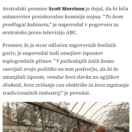
Avstralski premier
Scott Morrison
je dejal, da bi bila
ustanovitev preiskovalne komisije nujna. "
To bom
predlagal kabinetu
," je napovedal v pogovoru za
avstralsko javno televizijo ABC.
Premier, ki je sicer odločen zagovornik fosilnih
goriv, je napovedal tudi omejitev izpustov
toplogrednih plinov. "
V prihodnjih letih bomo
razvijali svojo politiko na tem področju, da bi še
zmanjšali izpuste, vendar brez davka na ogljikov
dioksid, brez zvišanja cen elektrike in brez zapiranja
tradicionalnih industrij
," je povedal.