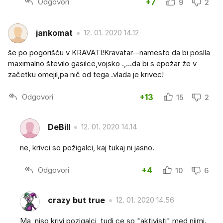
Odgovori
+7
9
2
jankomat
12. 01. 2020 14.12
še po pogorišču v KRAVATI!Kravatar--namesto da bi poslla
maximalno število gasilce,vojsko .,...da bi s epožar že v
začetku omejil,pa nič od tega .vlada je krivec!
Odgovori
+13
15
2
DeBill
12. 01. 2020 14.14
ne, krivci so požigalci, kaj tukaj ni jasno.
Odgovori
+4
10
6
crazy but true
12. 01. 2020 14.56
Ma, niso krivi pozigalci, tudi ce so "aktivisti" med njimi.