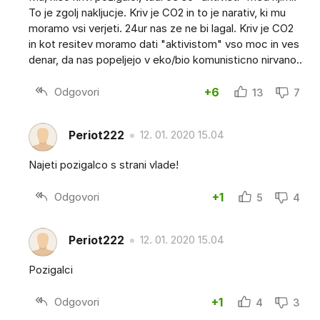
To je zgolj nakljucje. Kriv je CO2 in to je narativ, ki mu
moramo vsi verjeti. 24ur nas ze ne bi lagal. Kriv je CO2
in kot resitev moramo dati "aktivistom" vso moc in ves
denar, da nas popeljejo v eko/bio komunisticno nirvano..
Odgovori
+6
13
7
Periot222
12. 01. 2020 15.04
Najeti pozigalco s strani vlade!
Odgovori
+1
5
4
Periot222
12. 01. 2020 15.04
Pozigalci
Odgovori
+1
4
3