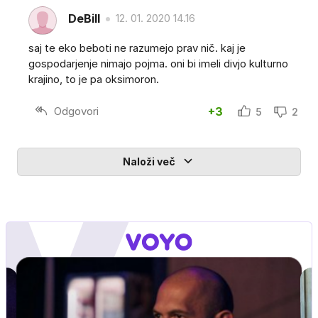
DeBill
12. 01. 2020 14.16
saj te eko beboti ne razumejo prav nič. kaj je
gospodarjenje nimajo pojma. oni bi imeli divjo kulturno
krajino, to je pa oksimoron.
Odgovori
+3
5
2
Naloži več