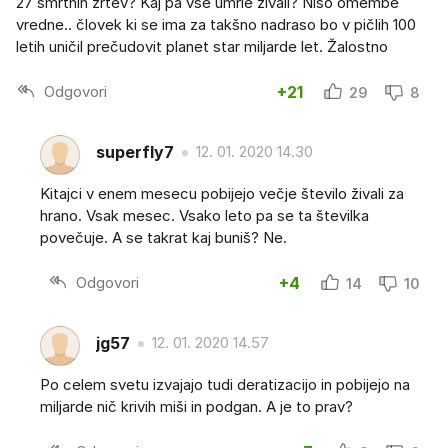
27 smrtnih žrtev? Kaj pa vse umrle živali? Niso omembe
vredne.. človek ki se ima za takšno nadraso bo v pičlih 100
letih uničil prečudovit planet star miljarde let. Žalostno
Odgovori
+21
29
8
superfly7
12. 01. 2020 14.30
Kitajci v enem mesecu pobijejo večje število živali za
hrano. Vsak mesec. Vsako leto pa se ta številka
povečuje. A se takrat kaj buniš? Ne.
Odgovori
+4
14
10
jg57
12. 01. 2020 14.57
Po celem svetu izvajajo tudi deratizacijo in pobijejo na
miljarde nič krivih miši in podgan. A je to prav?