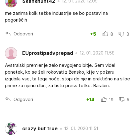
Skankhunt42
12. 01. 2020 12.09
me zanima kolk težke industrije se bo postavl na
pogoriščih
Odgovori
+5
8
3
EUprostipadvprepad
12. 01. 2020 11.58
Avstralski premier je zelo nevgojeno bitje. Sem videl
ponetek, ko se želi rokovati z žensko, ki je v požaru
izgubila vse, ta tega noče, stopi do nje in praktično na siloe
prime za njeno dlan, za tisto press fotko. Barabin.
Odgovori
+14
19
5
crazy but true
12. 01. 2020 11.51