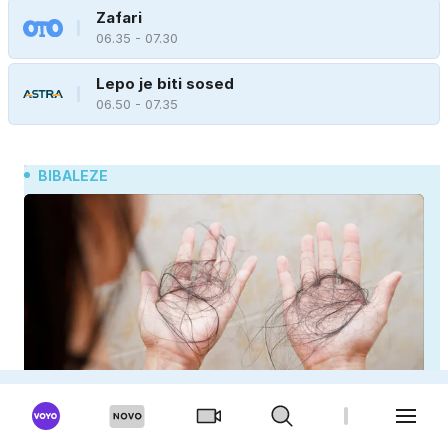
Zafari
06.35 - 07.30
Lepo je biti sosed
06.50 - 07.35
BIBALEZE
Poporodno izpadanje las: kaj je normalno in kako
si pomagati