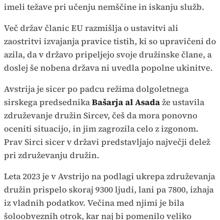
imeli težave pri učenju nemščine in iskanju služb.
Več držav članic EU razmišlja o ustavitvi ali
zaostritvi izvajanja pravice tistih, ki so upravičeni do
azila, da v državo pripeljejo svoje družinske člane, a
doslej še nobena država ni uvedla popolne ukinitve.
Avstrija je sicer po padcu režima dolgoletnega
sirskega predsednika
Bašarja al Asada
že ustavila
združevanje družin Sircev, češ da mora ponovno
oceniti situacijo, in jim zagrozila celo z izgonom.
Prav Sirci sicer v državi predstavljajo največji delež
pri združevanju družin.
Leta 2023 je v Avstrijo na podlagi ukrepa združevanja
družin prispelo skoraj 9300 ljudi, lani pa 7800, izhaja
iz vladnih podatkov. Večina med njimi je bila
šoloobveznih otrok, kar naj bi pomenilo veliko