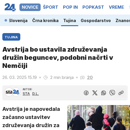
NOVICE
ŠPORT
POP IN
POPKAST
VREME
Slovenija
Črna kronika
Tujina
Gospodarstvo
Znanos
TUJINA
Avstrija bo ustavila združevanja
družin beguncev, podobni načrti v
Nemčiji
26. 03. 2025 15.19
2 min branja
20
AVTOR:
STA
D.L.
Avstrija je napovedala
začasno ustavitev
združevanja družin za