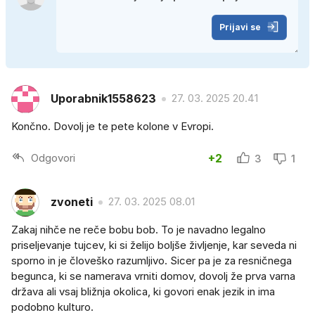
Prijavi se
Uporabnik1558623
27. 03. 2025 20.41
Končno. Dovolj je te pete kolone v Evropi.
Odgovori
+2
3
1
zvoneti
27. 03. 2025 08.01
Zakaj nihče ne reče bobu bob. To je navadno legalno
priseljevanje tujcev, ki si želijo boljše življenje, kar seveda ni
sporno in je človeško razumljivo. Sicer pa je za resničnega
begunca, ki se namerava vrniti domov, dovolj že prva varna
država ali vsaj bližnja okolica, ki govori enak jezik in ima
podobno kulturo.