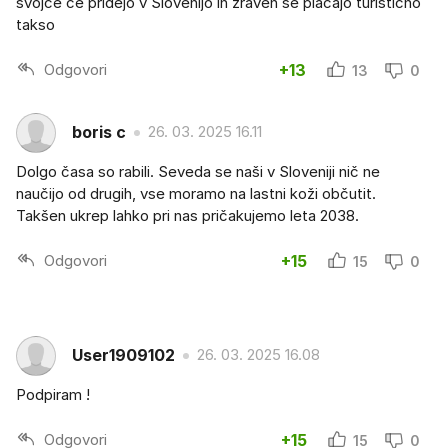
svojce če pridejo v Slovenijo in zraven še plačajo turistično
takso
Odgovori
+13
13
0
boris c
26. 03. 2025 16.11
Dolgo časa so rabili. Seveda se naši v Sloveniji nič ne
naučijo od drugih, vse moramo na lastni koži občutit.
Takšen ukrep lahko pri nas pričakujemo leta 2038.
Odgovori
+15
15
0
User1909102
26. 03. 2025 16.08
Podpiram !
Odgovori
+15
15
0