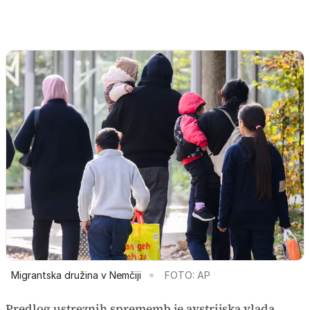
Migrantska družina v Nemčiji
FOTO: AP
Predlog ustreznih sprememb je avstrijska vlada