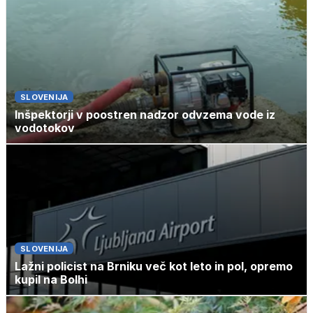
SLOVENIJA
Inšpektorji v poostren nadzor odvzema vode iz
vodotokov
SLOVENIJA
Lažni policist na Brniku več kot leto in pol, opremo
kupil na Bolhi