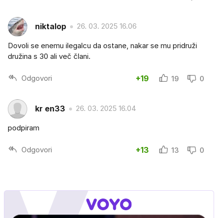
niktalop
26. 03. 2025 16.06
Dovoli se enemu ilegalcu da ostane, nakar se mu pridruži
družina s 30 ali več člani.
Odgovori
+19
19
0
kr en33
26. 03. 2025 16.04
podpiram
Odgovori
+13
13
0