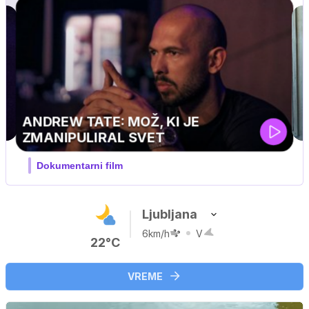
MOJ PRIJATELJ PINGVIN
Film meseca / družinski, pustolovski
Ljubljana
6km/h
V
22°C
VREME