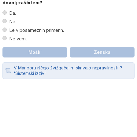
dovolj zaščiteni?
Da.
Ne.
Le v posameznih primerih.
Ne vem.
Moški
Ženska
V Mariboru iščejo žvižgača in 'skrivajo nepravilnosti'?
'Sistemski izziv'