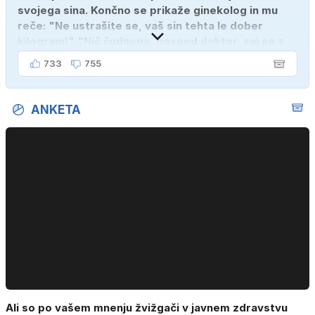
svojega sina. Končno se prikaže ginekolog in mu
reče: "Ne ustrašite se, vaš sin tehta le dober
kilogram!" "Nič čudnega, gospod doktor, saj se z
ženo poznava šele tri mesece."
733
755
ANKETA
Ali so po vašem mnenju žvižgači v javnem zdravstvu