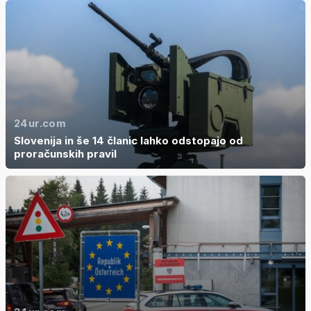
24ur.com
Slovenija in še 14 članic lahko odstopajo od
proračunskih pravil