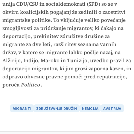
unija CDU/CSU in socialdemokrati (SPD) so se v
okviru koalicijskih pogajanj že zedinili o zaostritvi
migrantske politike. To vključuje veliko povečanje
zmogljivosti za pridržanje migrantov, ki čakajo na
deportacijo, prekinitev združitve družine za
migrante za dve leti, razširitev seznama varnih
držav, v katere se migrante lahko pošlje nazaj, na
Alžirijo, Indijo, Maroko in Tunizijo, uvedbo pravil za
deportacijo migrantov, ki jim grozi zaporna kazen, in
odpravo obvezne pravne pomoči pred repatriacijo,
poroča
Politico
.
MIGRANTI
ZDRUŽEVANJE DRUŽIN
NEMČIJA
AVSTRIJA