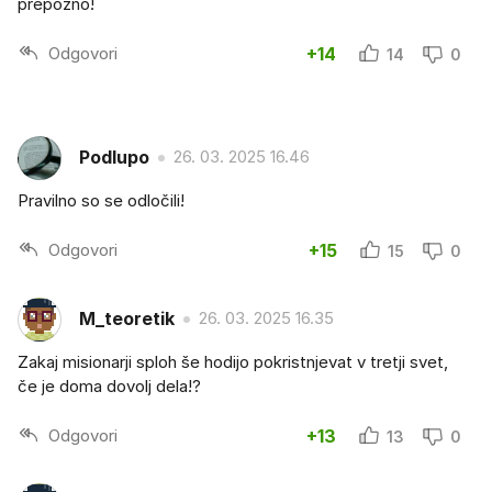
prepozno!
Odgovori
+14
14
0
Podlupo
26. 03. 2025 16.46
Pravilno so se odločili!
Odgovori
+15
15
0
M_teoretik
26. 03. 2025 16.35
Zakaj misionarji sploh še hodijo pokristnjevat v tretji svet,
če je doma dovolj dela!?
Odgovori
+13
13
0