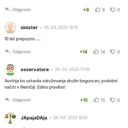
Odgovori
+8
8
0
sinister
26. 03. 2025 18.15
10 let prepozno ....
Odgovori
+14
14
0
osservatore
26. 03. 2025 17.28
Avstrija bo ustavila združevanja družin beguncev, podobni
načrti v Nemčiji. Edino pravilno!
Odgovori
+15
15
0
JApajaDAja
26. 03. 2025 16.51