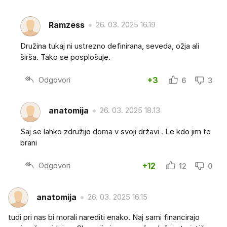
Ramzess
26. 03. 2025 16.19
Družina tukaj ni ustrezno definirana, seveda, ožja ali
širša. Tako se posplošuje.
Odgovori
+3
6
3
anatomija
26. 03. 2025 18.13
Saj se lahko združijo doma v svoji državi . Le kdo jim to
brani
Odgovori
+12
12
0
anatomija
26. 03. 2025 16.15
tudi pri nas bi morali narediti enako. Naj sami financirajo