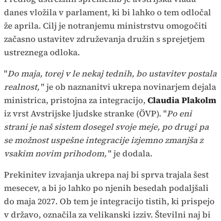
danes vložila v parlament, ki bi lahko o tem odločal
že aprila. Cilj je notranjemu ministrstvu omogočiti
začasno ustavitev združevanja družin s sprejetjem
ustreznega odloka.
"
Do maja, torej v le nekaj tednih, bo ustavitev postala
realnost,
" je ob naznanitvi ukrepa novinarjem dejala
ministrica, pristojna za integracijo,
Claudia Plakolm
iz vrst Avstrijske ljudske stranke (ÖVP). "
Po eni
strani je naš sistem dosegel svoje meje, po drugi pa
se možnost uspešne integracije izjemno zmanjša z
vsakim novim prihodom,
" je dodala.
Prekinitev izvajanja ukrepa naj bi sprva trajala šest
mesecev, a bi jo lahko po njenih besedah podaljšali
do maja 2027. Ob tem je integracijo tistih, ki prispejo
v državo, označila za velikanski izziv. Številni naj bi