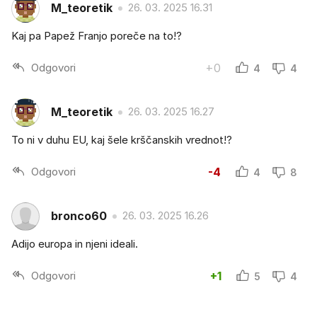
M_teoretik
26. 03. 2025 16.31
Kaj pa Papež Franjo poreče na to!?
Odgovori
+0
4
4
M_teoretik
26. 03. 2025 16.27
To ni v duhu EU, kaj šele krščanskih vrednot!?
Odgovori
-4
4
8
bronco60
26. 03. 2025 16.26
Adijo europa in njeni ideali.
Odgovori
+1
5
4