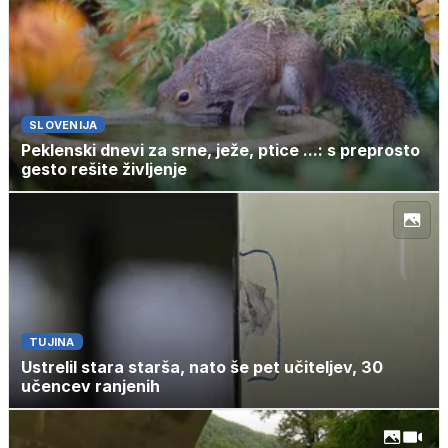
SLOVENIJA
Peklenski dnevi za srne, ježe, ptice ...: s preprosto
gesto rešite življenje
TUJINA
Ustrelil stara starša, nato še pet učiteljev, 30
učencev ranjenih