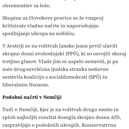
obremenitev za šole.
Skupine za človekove pravice so že vnaprej
kritizirale vladne načrte in napovedujejo
spodbijanje ukrepa na sodišču.
V Avstriji so na volitvah lansko jesen prvič slavili
skrajno desni svobodnjaki (FPÖ), ki so osvojili skoraj
tretjino glasov. Vlade jim ni uspelo sestaviti, je pa
nato drugouvrščena ljudska stranka nedavno
sestavila koalicijo s socialdemokrati (SPÖ) in
liberalnim Neosom.
Podobni načrti v Nemčiji
Tudi v Nemčiji, kjer je na volitvah drugo mesto in
sploh najboljši rezultat dosegla skrajno desna AfD,
razpravljajo o podobnih ukrepih. Konservativna