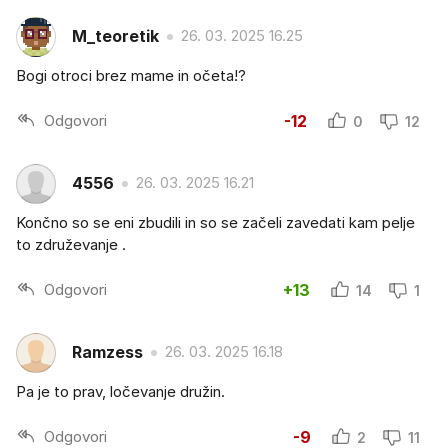
M_teoretik
26. 03. 2025 16.25
Bogi otroci brez mame in očeta!?
Odgovori
-12
0
12
4556
26. 03. 2025 16.21
Končno so se eni zbudili in so se začeli zavedati kam pelje
to združevanje .
Odgovori
+13
14
1
Ramzess
26. 03. 2025 16.18
Pa je to prav, ločevanje družin.
Odgovori
-9
2
11