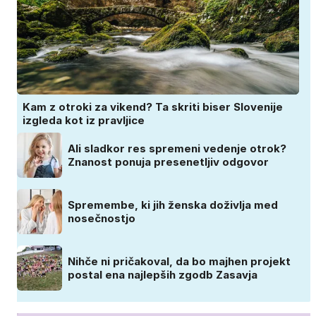
Kam z otroki za vikend? Ta skriti biser Slovenije
izgleda kot iz pravljice
Ali sladkor res spremeni vedenje otrok?
Znanost ponuja presenetljiv odgovor
Spremembe, ki jih ženska doživlja med
nosečnostjo
Nihče ni pričakoval, da bo majhen projekt
postal ena najlepših zgodb Zasavja