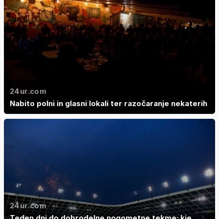
24ur.com
Nabito polni in glasni lokali ter razočaranje nekaterih
24ur.com
Teden dni do dobrodelne nogometne tekme: kje