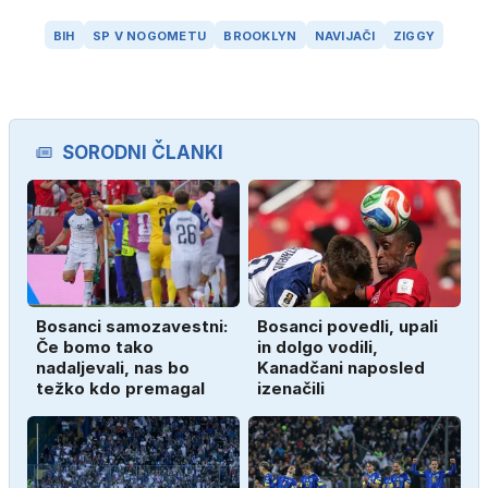
BIH
SP V NOGOMETU
BROOKLYN
NAVIJAČI
ZIGGY
SORODNI ČLANKI
Bosanci samozavestni:
Bosanci povedli, upali
Če bomo tako
in dolgo vodili,
nadaljevali, nas bo
Kanadčani naposled
težko kdo premagal
izenačili