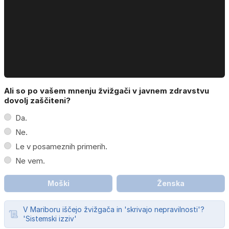
Ali so po vašem mnenju žvižgači v javnem zdravstvu
dovolj zaščiteni?
Da.
Ne.
Le v posameznih primerih.
Ne vem.
Moški
Ženska
V Mariboru iščejo žvižgača in 'skrivajo nepravilnosti'?
'Sistemski izziv'