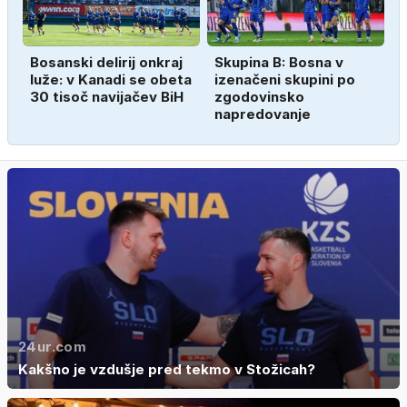
Bosanski delirij onkraj
Skupina B: Bosna v
luže: v Kanadi se obeta
izenačeni skupini po
30 tisoč navijačev BiH
zgodovinsko
napredovanje
24ur.com
Kakšno je vzdušje pred tekmo v Stožicah?