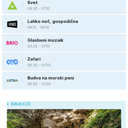
Svet
06.30 - 07.10
Lahko noč, gospodična
06.15 - 08.10
Glasbeni mozaik
02.25 - 07.10
Zafari
06.35 - 07.05
Budva na morski peni
06.05 - 07.00
BIBALEZE