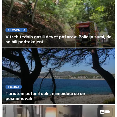
SLOVENIJA
V treh tednih gasili devet požarov: Policija sumi, da
so bili podtaknjeni
TUJINA
Turistom potonil čoln, mimoidoči so se
posmehovali