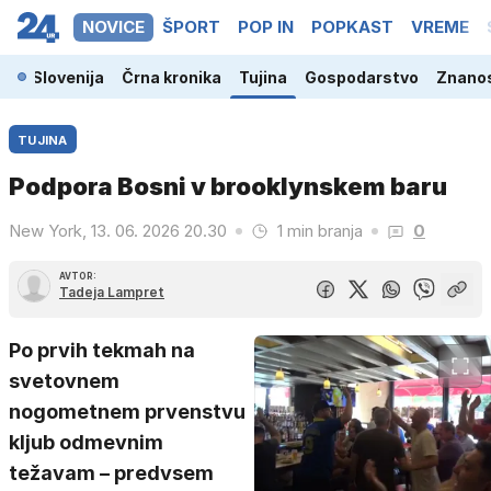
NOVICE
ŠPORT
POP IN
POPKAST
VREME
Slovenija
Črna kronika
Tujina
Gospodarstvo
Znanos
TUJINA
Podpora Bosni v brooklynskem baru
New York, 13. 06. 2026 20.30
1 min branja
0
AVTOR:
Tadeja Lampret
Po prvih tekmah na
svetovnem
nogometnem prvenstvu
kljub odmevnim
težavam – predvsem