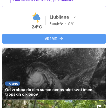
V živo na VOYO: sreda ob 20.30
Ljubljana
5km/h
S
24°C
VREME
TUJINA
Od vrabca do dim suma: nenavadni svet imen
tropskih ciklonov