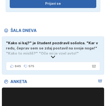
Prijavi se
ŠALA DNEVA
"Kako si kaj?" je študent pozdravil sošolca. "Kar v
redu, čeprav sem se zdaj postavil na svoje noge!"
"Kako to misliš?" "Oče mi je vzel avto!"
645
575
ANKETA