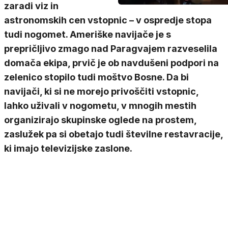
zaradi viz in
astronomskih cen vstopnic – v ospredje stopa
tudi nogomet. Ameriške navijače je s
prepričljivo zmago nad Paragvajem razveselila
domača ekipa, prvič je ob navdušeni podpori na
zelenico stopilo tudi moštvo Bosne. Da bi
navijači, ki si ne morejo privoščiti vstopnic,
lahko uživali v nogometu, v mnogih mestih
organizirajo skupinske oglede na prostem,
zaslužek pa si obetajo tudi številne restavracije,
ki imajo televizijske zaslone.