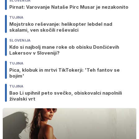
SLOVENIJA
Pirnat: Varovanje Nataše Pirc Musar je nezakonito
TUJINA
Mojstrsko reševanje: helikopter lebdel nad
skalami, ven skočili reševalci
SLOVENIJA
Kdo si najbolj mane roke ob obisku Dončićevih
Lakersov v Sloveniji?
TUJINA
Pica, klobuk in mrtvi TikTokerji: 'Teh fantov se
bojim'
TUJINA
Bao Li upihnil peto svečko, obiskovalci napolnili
živalski vrt