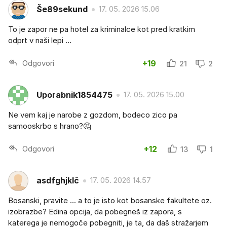
Še89sekund
17. 05. 2026 15.06
To je zapor ne pa hotel za kriminalce kot pred kratkim
odprt v naši lepi ...
Odgovori
+19
21
2
Uporabnik1854475
17. 05. 2026 15.00
Ne vem kaj je narobe z gozdom, bodeco zico pa
samooskrbo s hrano?🤔
Odgovori
+12
13
1
asdfghjklč
17. 05. 2026 14.57
Bosanski, pravite ... a to je isto kot bosanske fakultete oz.
izobrazbe? Edina opcija, da pobegneš iz zapora, s
katerega je nemogoče pobegniti, je ta, da daš stražarjem