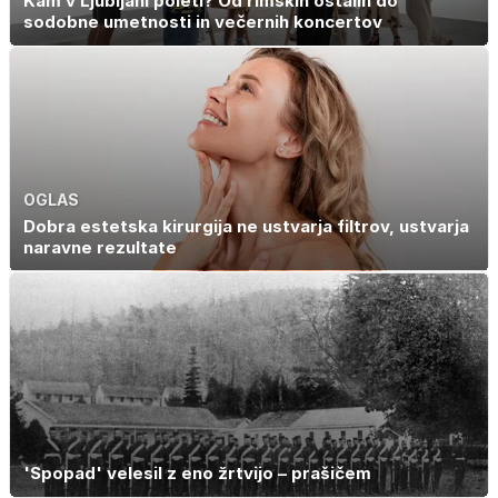
Kam v Ljubljani poleti? Od rimskih ostalin do
sodobne umetnosti in večernih koncertov
OGLAS
Dobra estetska kirurgija ne ustvarja filtrov, ustvarja
naravne rezultate
'Spopad' velesil z eno žrtvijo – prašičem