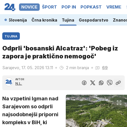
NOVICE
ŠPORT
POP IN
POPKAST
VREME
Slovenija
Črna kronika
Tujina
Gospodarstvo
Znanos
TUJINA
Odprli 'bosanski Alcatraz': 'Pobeg iz
zapora je praktično nemogoč'
Sarajevo, 17. 05. 2026 13.11
2 min branja
69
AVTOR:
N.L.
Na vzpetini Igman nad
Sarajevom so odprli
najsodobnejši priporni
kompleks v BiH, ki