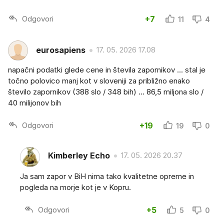
Odgovori
+7
11
4
eurosapiens
17. 05. 2026 17.08
napačni podatki glede cene in števila zapornikov ... stal je
točno polovico manj kot v sloveniji za približno enako
število zapornikov (388 slo / 348 bih) ... 86,5 miljona slo /
40 milijonov bih
Odgovori
+19
19
0
Kimberley Echo
17. 05. 2026 20.37
Ja sam zapor v BiH nima tako kvalitetne opreme in
pogleda na morje kot je v Kopru.
Odgovori
+5
5
0