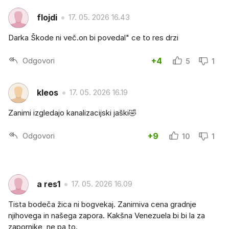
flojdi
17. 05. 2026 16.43
Darka Škode ni več.on bi povedal" ce to res drzi
Odgovori
+4
5
1
kleos
17. 05. 2026 16.19
Zanimi izgledajo kanalizacijski jaški🤣
Odgovori
+9
10
1
a res1
17. 05. 2026 16.09
Tista bodeča žica ni bogvekaj. Zanimiva cena gradnje
njihovega in našega zapora. Kakšna Venezuela bi bi la za
zapornike, ne pa to.