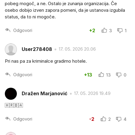
pobeg mogoč, a ne. Ostalo je zunanja organizacija. Če
osebo dobijo izven zapora pomeni, da je ustanova izgubila
status, da to ni mogoče.
Odgovori
+2
3
1
User278408
17. 05. 2026 20.06
Pri nas pa za kriminalce gradimo hotele.
Odgovori
+13
13
0
Dražen Marjanović
17. 05. 2026 19.49
🇭🇷🇧🇦
Odgovori
-2
2
4