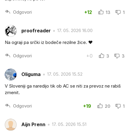
Odgovori
+12
13
1
proofreader
17. 05. 2026 16.00
Na ograji pa srčki iz bodeče rezilne žice. ❤️
Odgovori
+0
3
3
Oliguma
17. 05. 2026 15.52
V Sloveniji ga naredijo tik ob AC se niti za prevoz ne rabiš
zmenit.
Odgovori
+19
20
1
Aijn Prenn
17. 05. 2026 15.51