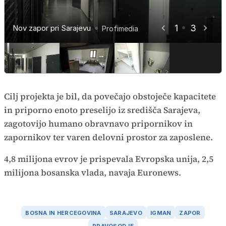
1
3
Nov zapor pri Sarajevu
Nov zapor pri Sarajevu
Nov zapor pri Sarajevu
Profimedia
Profimedia
Profimedia
Cilj projekta je bil, da povečajo obstoječe kapacitete
in priporno enoto preselijo iz središča Sarajeva,
zagotovijo humano obravnavo pripornikov in
zapornikov ter varen delovni prostor za zaposlene.
4,8 milijona evrov je prispevala Evropska unija, 2,5
milijona bosanska vlada, navaja Euronews.
BOSNA IN HERCEGOVINA
SARAJEVO
IGMAN
ZAPOR
PRAVOSODJE