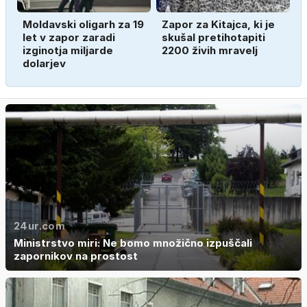
Moldavski oligarh za 19
Zapor za Kitajca, ki je
let v zapor zaradi
skušal pretihotapiti
izginotja miljarde
2200 živih mravelj
dolarjev
24ur.com
Ministrstvo miri: Ne bomo množično izpuščali
zapornikov na prostost