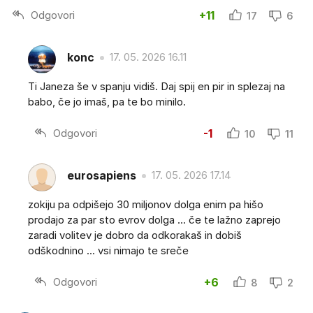
Odgovori
+11
17
6
konc
17. 05. 2026 16.11
Ti Janeza še v spanju vidiš. Daj spij en pir in splezaj na
babo, če jo imaš, pa te bo minilo.
Odgovori
-1
10
11
eurosapiens
17. 05. 2026 17.14
zokiju pa odpišejo 30 miljonov dolga enim pa hišo
prodajo za par sto evrov dolga ... če te lažno zaprejo
zaradi volitev je dobro da odkorakaš in dobiš
odškodnino ... vsi nimajo te sreče
Odgovori
+6
8
2