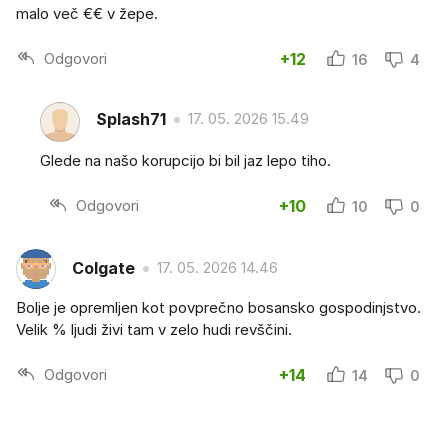
malo več €€ v žepe.
Odgovori
+12
16
4
Splash71
17. 05. 2026 15.49
Glede na našo korupcijo bi bil jaz lepo tiho.
Odgovori
+10
10
0
Colgate
17. 05. 2026 14.46
Bolje je opremljen kot povprečno bosansko gospodinjstvo.
Velik % ljudi živi tam v zelo hudi revščini.
Odgovori
+14
14
0