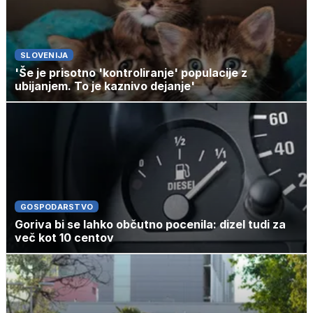
SLOVENIJA
'Še je prisotno 'kontroliranje' populacije z
ubijanjem. To je kaznivo dejanje'
GOSPODARSTVO
Goriva bi se lahko občutno pocenila: dizel tudi za
več kot 10 centov