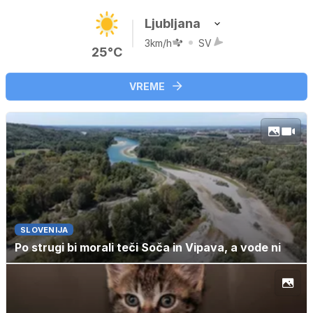
Ljubljana
3km/h
SV
25°C
VREME
SLOVENIJA
Po strugi bi morali teči Soča in Vipava, a vode ni