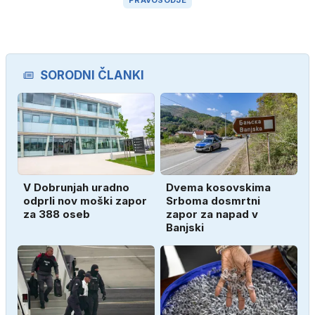
SORODNI ČLANKI
V Dobrunjah uradno
Dvema kosovskima
odprli nov moški zapor
Srboma dosmrtni
za 388 oseb
zapor za napad v
Banjski