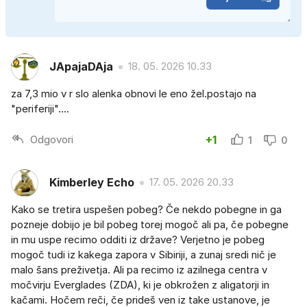
JApajaDAja
18. 05. 2026 10.33
za 7,3 mio v r slo alenka obnovi le eno žel.postajo na
"periferiji"....
Odgovori
+1
1
0
Kimberley Echo
17. 05. 2026 20.33
Kako se tretira uspešen pobeg? Če nekdo pobegne in ga
pozneje dobijo je bil pobeg torej mogoč ali pa, če pobegne
in mu uspe recimo odditi iz države? Verjetno je pobeg
mogoč tudi iz kakega zapora v Sibiriji, a zunaj sredi nič je
malo šans preživetja. Ali pa recimo iz azilnega centra v
močvirju Everglades (ZDA), ki je obkrožen z aligatorji in
kačami. Hočem reči, če prideš ven iz take ustanove, je