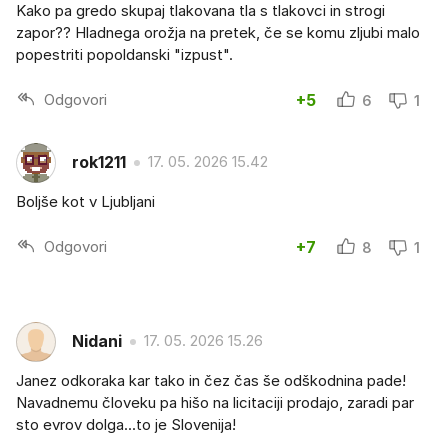
Kako pa gredo skupaj tlakovana tla s tlakovci in strogi
zapor?? Hladnega orožja na pretek, če se komu zljubi malo
popestriti popoldanski "izpust".
Odgovori
+5
6
1
rok1211
17. 05. 2026 15.42
Boljše kot v Ljubljani
Odgovori
+7
8
1
Nidani
17. 05. 2026 15.26
Janez odkoraka kar tako in čez čas še odškodnina pade!
Navadnemu človeku pa hišo na licitaciji prodajo, zaradi par
sto evrov dolga...to je Slovenija!