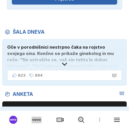
ŠALA DNEVA
Oče v porodnišnici nestrpno čaka na rojstvo
svojega sina. Končno se prikaže ginekolog in mu
reče: "Ne ustrašite se, vaš sin tehta le dober
kilogram!" "Nič čudnega, gospod doktor, saj se z
ženo poznava šele tri mesece."
823
894
ANKETA