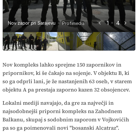
1
4
Nov zapor pri Sarajevu
Nov zapor pri Sarajevu
Nov zapor v Sarajevu
Nov zapor pri Sarajevu
Profimedia
Profimedia
Profimedia
Profimedia
Nov kompleks lahko sprejme 150 zapornikov in
pripornikov, ki še čakajo na sojenje. V objektu B, ki
so ga odprli lani, je že nastanjenih 63 oseb, v starem
objektu A pa prestaja zaporno kazen 32 obsojencev.
Lokalni mediji navajajo, da gre za največji in
najsodobnejši priporni kompleks na Zahodnem
Balkanu, skupaj s sodobnim zaporom v Vojkovićih
pa so ga poimenovali novi "bosanski Alcatraz".