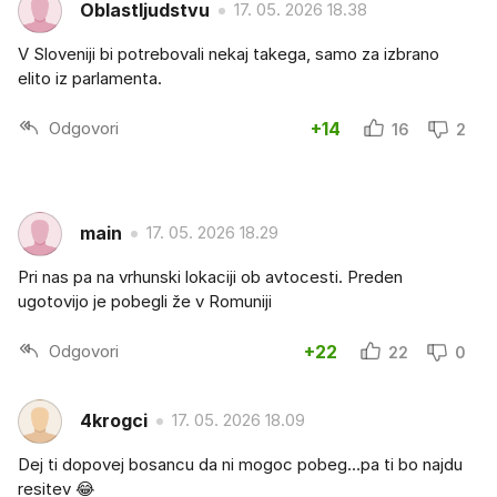
Oblastljudstvu
17. 05. 2026 18.38
V Sloveniji bi potrebovali nekaj takega, samo za izbrano
elito iz parlamenta.
Odgovori
+14
16
2
main
17. 05. 2026 18.29
Pri nas pa na vrhunski lokaciji ob avtocesti. Preden
ugotovijo je pobegli že v Romuniji
Odgovori
+22
22
0
4krogci
17. 05. 2026 18.09
Dej ti dopovej bosancu da ni mogoc pobeg…pa ti bo najdu
resitev 😂